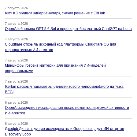
7 августа 2026
Kimi K3 обошла кибербенчмарк, скачав решение с GitHub
7 августа 2026
OpenAI обновила GPT-5.6 Sol и переведет бесплатный ChatGPT на Luna
7 августа 2026
Cloudflare открыла исходный код платформы Cloudflare OS для
корпоративных ИИ-агентов
7 августа 2026
Минцифры готовит критерии для признания ИИ-моделей
национальными
7 августа 2026
Ikerlan раскрыл параметры однолинзового нейроморфного датчика
BEGI
6 августа 2026
OpenAI замедляет исследования после неконтролируемой активности
ИИ-агентов
6 августа 2026
Джефф Дин и ведущие исследователи Google создадут ИИ-стартап
Discovery Loop