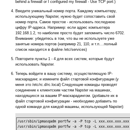
behind a firewall or I configured my firewall - Use TCP port:)
Введите уникальный номер порта. Каждому компьютеру,
использующему Napster, нужно будет сопоставить свой
номер порта. Самое простое - использовать последнюю
цифру IP-адреса. Например: если адрес компьютера
192.168.1.2, то наиболее просто будет запомнить число 6702.
Внимание: убедитесь в том, что вы не используете уже
занятые номера портов (например 21, 110, и т.п....полный
список находится в файле /etc/services)
Повторите пункты 1 - 4 для всех систем, которые будут
использовать Napster.
Теперь войдите в вашу систему, осуществляющую IP-
маскарадинг, и измените файл стартовой конфигурации (у
меня это /etc/rc.d/rc.local) Следующие команды проводят
соединение к клиентским частям Napster на машинах,
находящихся за вашим IP-маскарадингом. (добавьте их в
файл стартовой конфигурации - необходимо добавить по
одной команде для каждой машины, использующей Napster):
/usr/sbin/ipmasqadm portfw -a -P tcp -L xxx.xxx.xxx.xxx 
/usr/sbin/ipmasqadm portfw -a -P tcp -L xxx.xxx.xxx.xxx 