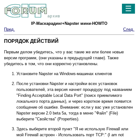
☰
архив
IP-Маскарадинг+Napster мини-HOWTO
Пред.
След.
ПОРЯДОК ДЕЙСТВИЙ
Первым делом убедитесь, что у вас такие же или более новые
версии программ, (они указаны в предыдущей главе). Также
убедитесь в том, что они корректно установлены.
Установите Napster на Windows-машинах клиентов
После установки Napster и настройки всех установок
пользователей, эта версия начнет процедуру под названием
"Finding Acceptable Local Data Port" (поиск приемлимого
локального порта данных), и через короткое время появится
сообщение об ошибке. Внимание: если у вас уже установлен
Napster версии 2.0 beta 5a, тогда в меню "Файл" (File)
выберите "Свойства" (Properties).
Здесь выберите второй пункт "Я не использую Firewall или
мой Firewall астроен - Использовать порт TCP:" (I am not