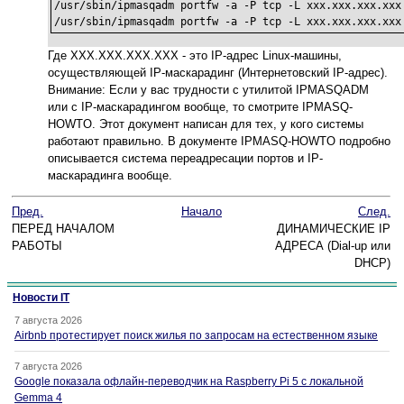
/usr/sbin/ipmasqadm portfw -a -P tcp -L xxx.xxx.xxx.xxx 
/usr/sbin/ipmasqadm portfw -a -P tcp -L xxx.xxx.xxx.xxx
Где XXX.XXX.XXX.XXX - это IP-адрес Linux-машины,
осуществляющей IP-маскарадинг (Интернетовский IP-адрес).
Внимание: Если у вас трудности с утилитой IPMASQADM
или с IP-маскарадингом вообще, то смотрите IPMASQ-
HOWTO. Этот документ написан для тех, у кого системы
работают правильно. В документе IPMASQ-HOWTO подробно
описывается система переадресации портов и IP-
маскарадинга вообще.
Пред.
Начало
След.
ПЕРЕД НАЧАЛОМ
ДИНАМИЧЕСКИЕ IP
РАБОТЫ
АДРЕСА (Dial-up или
DHCP)
Новости IT
7 августа 2026
Airbnb протестирует поиск жилья по запросам на естественном языке
7 августа 2026
Google показала офлайн-переводчик на Raspberry Pi 5 с локальной
Gemma 4