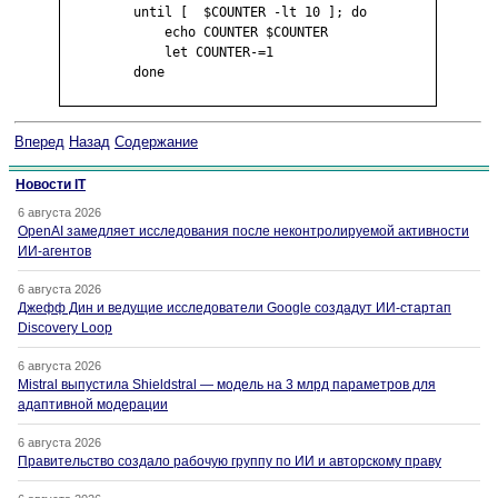
         until [  $COUNTER -lt 10 ]; do

             echo COUNTER $COUNTER

             let COUNTER-=1

         done

Вперед
Назад
Содержание
Новости IT
6 августа 2026
OpenAI замедляет исследования после неконтролируемой активности
ИИ-агентов
6 августа 2026
Джефф Дин и ведущие исследователи Google создадут ИИ-стартап
Discovery Loop
6 августа 2026
Mistral выпустила Shieldstral — модель на 3 млрд параметров для
адаптивной модерации
6 августа 2026
Правительство создало рабочую группу по ИИ и авторскому праву