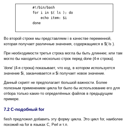
        #!/bin/bash

        for i in $( ls ); do

            echo item: $i

        done

Во второй строке мы представляем i в качестве переменной,
которая получает различные значения, содержащиеся в $( ls ).
При необходимости третья строка могла бы быть длиннее; или там
могло бы находиться несколько строк перед done (4-я строка).
'done' (4-я строка) показывает, что код, в котором используется
значение $i, заканчивается и $i получает новое значение.
Данный скрипт не предполагает большой важности. Более
полезным применением цикла for было бы использование его для
отбора только каких-то определённых файлов в предыдущем
примере.
7.2 C-подобный for
fiesh предложил добавить эту форму цикла. Это цикл for, наиболее
похожий на for в языках C, Perl и т.п.