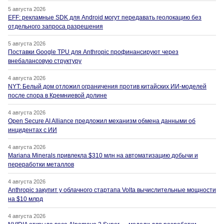
5 августа 2026
EFF: рекламные SDK для Android могут передавать геолокацию без
отдельного запроса разрешения
5 августа 2026
Поставки Google TPU для Anthropic профинансируют через
внебалансовую структуру
4 августа 2026
NYT: Белый дом отложил ограничения против китайских ИИ-моделей
после спора в Кремниевой долине
4 августа 2026
Open Secure AI Alliance предложил механизм обмена данными об
инцидентах с ИИ
4 августа 2026
Mariana Minerals привлекла $310 млн на автоматизацию добычи и
переработки металлов
4 августа 2026
Anthropic закупит у облачного стартапа Volta вычислительные мощности
на $10 млрд
4 августа 2026