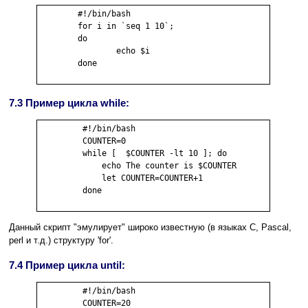
        #!/bin/bash

        for i in `seq 1 10`;

        do

                echo $i

        done

7.3 Пример цикла while:
         #!/bin/bash

         COUNTER=0

         while [  $COUNTER -lt 10 ]; do

             echo The counter is $COUNTER

             let COUNTER=COUNTER+1

         done

Данный скрипт "эмулирует" широко известную (в языках C, Pascal,
perl и т.д.) структуру 'for'.
7.4 Пример цикла until:
         #!/bin/bash

         COUNTER=20
