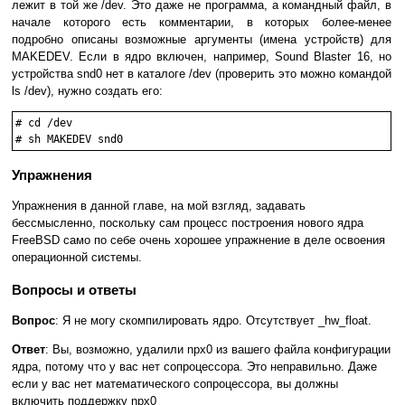
лежит в той же /dev. Это даже не программа, а командный файл, в
начале которого есть комментарии, в которых более-менее
подробно описаны возможные аргументы (имена устройств) для
MAKEDEV. Если в ядро включен, например, Sound Blaster 16, но
устройства snd0 нет в каталоге /dev (проверить это можно командой
ls /dev), нужно создать его:
# cd /dev

# sh MAKEDEV snd0
Упражнения
Упражнения в данной главе, на мой взгляд, задавать
бессмысленно, поскольку сам процесс построения нового ядра
FreeBSD само по себе очень хорошее упражнение в деле освоения
операционной системы.
Вопросы и ответы
Вопрос
: Я не могу скомпилировать ядро. Отсутствует _hw_float.
Ответ
: Вы, возможно, удалили npx0 из вашего файла конфигурации
ядра, потому что у вас нет сопроцессора. Это неправильно. Даже
если у вас нет математического сопроцессора, вы должны
включить поддержку npx0