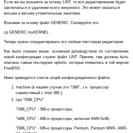
Если же вы возьмете за основу LINT, то все редактирование будет
заключаться в удалении всего ненужного. Это может оказаться
весьма и весьма утомительным занятием.
Возьмем за основу файл GENERIC. Скопируйте его:
cp GENERIC myKERNEL
Теперь нужно отредактировать его любым текстовым редактором.
Как было сказано выше, основным руководством по составлению
новой конфигурации служит файл LINT. Причем, там должны быть
описаны самые последние options, которые появились в той версии
FreeBSD.
Ниже приводится список опций конфигурационного файла.
machine (в нашем случае это "i386", т.е. процессор
совместимый с Intel 386 );
cpu "I586_CPU"
"I386_CPU" - 386-е процессоры;
"I486_CPU" - 486-е процессоры, включая AMD-5x86;
"I586_CPU" - 586-e процессоры: Pentium, Pentium MMX, AMD-