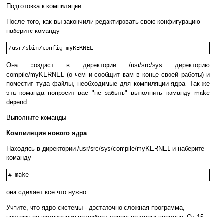
Подготовка к компиляции
После того, как вы закончили редактировать свою конфигурацию,
наберите команду
/usr/sbin/config myKERNEL
Она создаст в директории /usr/src/sys директорию
compile/myKERNEL (о чем и сообщит вам в конце своей работы) и
поместит туда файлы, необходимые для компиляции ядра. Так же
эта команда попросит вас "не забыть" выполнить команду make
depend.
Выполните команды
Компиляция нового ядра
Находясь в директории /usr/src/sys/compile/myKERNEL и наберите
команду
# make
она сделает все что нужно.
Учтите, что ядро системы - достаточно сложная программа,
поэтому ее компиляция потребует довольно много времени. От 15-