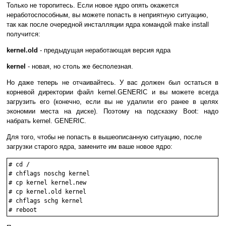
Только не торопитесь. Если новое ядро опять окажется
неработоспособным, вы можете попасть в неприятную ситуацию,
так как после очередной инсталляции ядра командой make install
получится:
kernel.old
- предыдущая неработающая версия ядра
kernel
- новая, но столь же бесполезная.
Но даже теперь не отчаивайтесь. У вас должен был остаться в
корневой директории файл kernel.GENERIC и вы можете всегда
загрузить его (конечно, если вы не удалили его ранее в целях
экономии места на диске). Поэтому на подсказку Boot: надо
набрать kernel. GENERIC.
Для того, чтобы не попасть в вышеописанную ситуацию, после
загрузки старого ядра, замените им ваше новое ядро:
# cd /

# chflags noschg kernel

# cp kernel kernel.new

# cp kernel.old kernel

# chflags schg kernel
