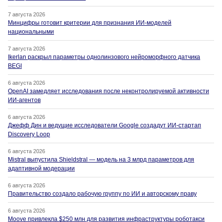
7 августа 2026
Минцифры готовит критерии для признания ИИ-моделей
национальными
7 августа 2026
Ikerlan раскрыл параметры однолинзового нейроморфного датчика
BEGI
6 августа 2026
OpenAI замедляет исследования после неконтролируемой активности
ИИ-агентов
6 августа 2026
Джефф Дин и ведущие исследователи Google создадут ИИ-стартап
Discovery Loop
6 августа 2026
Mistral выпустила Shieldstral — модель на 3 млрд параметров для
адаптивной модерации
6 августа 2026
Правительство создало рабочую группу по ИИ и авторскому праву
6 августа 2026
Moove привлекла $250 млн для развития инфраструктуры роботакси