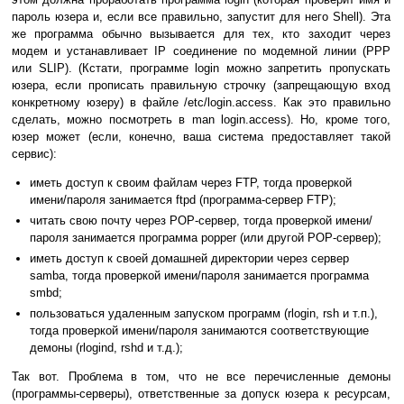
пароль юзера и, если все правильно, запустит для него Shell). Эта
же программа обычно вызывается для тех, кто заходит через
модем и устанавливает IP соединение по модемной линии (PPP
или SLIP). (Кстати, программе login можно запретить пропускать
юзера, если прописать правильную строчку (запрещающую вход
конкретному юзеру) в файле /etc/login.access. Как это правильно
сделать, можно посмотреть в man login.access). Но, кроме того,
юзер может (если, конечно, ваша система предоставляет такой
сервис):
иметь доступ к своим файлам через FTP, тогда проверкой
имени/пароля занимается ftpd (программа-сервер FTP);
читать свою почту через POP-сервер, тогда проверкой имени/
пароля занимается программа popper (или другой РОР-сервер);
иметь доступ к своей домашней директории через сервер
samba, тогда проверкой имени/пароля занимается программа
smbd;
пользоваться удаленным запуском программ (rlogin, rsh и т.п.),
тогда проверкой имени/пароля занимаются соответствующие
демоны (rlogind, rshd и т.д.);
Так вот. Проблема в том, что не все перечисленные демоны
(программы-серверы), ответственные за допуск юзера к ресурсам,