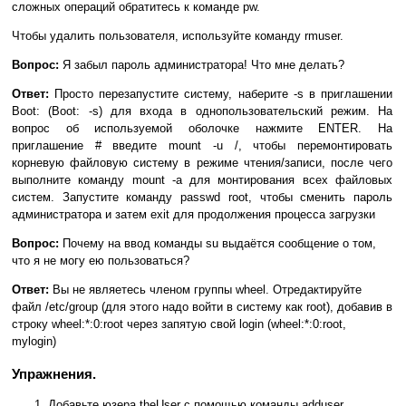
сложных операций обратитесь к команде pw.
Чтобы удалить пользователя, используйте команду rmuser.
Вопрос:
Я забыл пароль администратора! Что мне делать?
Ответ:
Просто перезапустите систему, наберите -s в приглашении
Boot: (Boot: -s) для входа в однопользовательский режим. На
вопрос об используемой оболочке нажмите ENTER. На
приглашение # введите mount -u /, чтобы перемонтировать
корневую файловую систему в режиме чтения/записи, после чего
выполните команду mount -a для монтирования всех файловых
систем. Запустите команду passwd root, чтобы сменить пароль
администратора и затем exit для продолжения процесса загрузки
Вопрос:
Почему на ввод команды su выдаётся сообщение о том,
что я не могу ею пользоваться?
Ответ:
Вы не являетесь членом группы wheel. Отредактируйте
файл /etc/group (для этого надо войти в систему как root), добавив в
строку wheel:*:0:root через запятую свой login (wheel:*:0:root,
mylogin)
Упражнения.
Добавьте юзера theUser с помощью команды adduser,