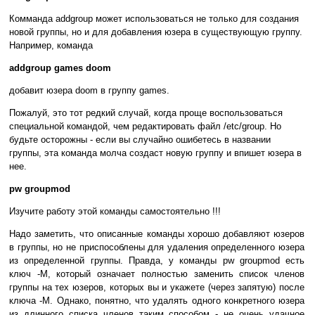
Комманда addgroup может использоваться не только для создания
новой группы, но и для добавления юзера в существующую группу.
Например, команда
addgroup games doom
добавит юзера doom в группу games.
Пожалуй, это тот редкий случай, когда проще воспользоваться
специальной командой, чем редактировать файл /etc/group. Но
будьте осторожны - если вы случайно ошибетесь в названии
группы, эта команда молча создаст новую группу и впишет юзера в
нее.
pw groupmod
Изучите работу этой команды самостоятельно !!!
Надо заметить, что описанные команды хорошо добавляют юзеров
в группы, но не приспособлены для удаления определенного юзера
из определенной группы. Правда, у команды pw groupmod есть
ключ -M, который означает полностью заменить список членов
группы на тех юзеров, которых вы и укажете (через запятую) после
ключа -M. Однако, понятно, что удалять одного конкретного юзера
из длинного списка членов таким способом - не очень удачное