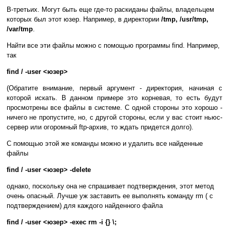
В-третьих. Могут быть еще где-то раскиданы файлы, владельцем
которых был этот юзер. Например, в директории
/tmp, /usr/tmp,
/var/tmp
.
Найти все эти файлы можно с помощью программы find. Например,
так
find / -user <юзер>
(Обратите внимание, первый аргумент - директория, начиная с
которой искать. В данном примере это корневая, то есть будут
просмотрены все файлы в системе. С одной стороны это хорошо -
ничего не пропустите, но, с другой стороны, если у вас стоит ньюс-
сервер или огоромный ftp-архив, то ждать придется долго).
С помощью этой же команды можно и удалить все найденные
файлы
find / -user <юзер> -delete
однако, поскольку она не спрашивает подтверждения, этот метод
очень опасный. Лучше уж заставить ее выполнять команду rm ( с
подтверждением) для каждого найденного файла
find / -user <юзер> -exec rm -i {} \;