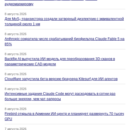
аудиомаркировку
8 августа 2026
Для MoS₂-транзистора создали затворный диэлектрик с эквивалентной
толщиной около 1 нм
8 августа 2026
Anthropic сократила число срабатываний биофильтра Claude Fable 5 на
85%
8 августа 2026
Backflip AI выпустила ИИ-модель для преобразования 3D-сканов в
параметрические CAD-модели
8 августа 2026
Cloudflare запустила бета-версию браузера Kitesurf для ИИ-агентов
8 августа 2026
Интенсивные задания Claude Code могут расходовать в сотни раз
больше энергии, чем чат-запросы
8 августа 2026
Firebird открыла в Армении ИИ-центр и планирует развернуть 70 тысяч
GPU
7 августа 2026