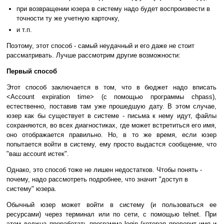
при возвращении юзера в систему надо будет воспроизвести в
точности ту же учетную карточку,
и т.п.
Поэтому, этот способ - самый неудачный и его даже не стоит
рассматривать. Лучше рассмотрим другие возможности:
Первый способ
Этот способ заключается в том, что в бюджет надо вписать
<Account expiration time> (с помощью программы chpass),
естественно, поставив там уже прошедшую дату. В этом случае,
юзер как бы существует в системе - письма к нему идут, файлы
сохраняются, во всех диагностиках, где может встретиться его имя,
оно отображается правильно. Но, в то же время, если юзер
попытается войти в систему, ему просто выдастся сообщение, что
"ваш account истек".
Однако, это способ тоже не лишен недостатков. Чтобы понять -
почему, надо рассмотреть подробнее, что значит "доступ в
систему" юзера.
Обычный юзер может войти в систему (и пользоваться ее
ресурсами) через терминал или по сети, с помощью telnet. При
этом должна проработать программа login (которая проверит имя и