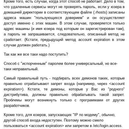
Кроме того, есть случаи, когда этот способ не работает. Дело в том,
что удаленные сервисы могут не проверять пароль, если у юзера в
домашней директории в соответствующем файле (.rhosts) записаны
адреса машин "пользующихся доверием" и он осуществляет
доступ именно с этих машин. В этом случае, проверяется только
адрес машины (и имя юзера под которым он зарегистрирован там),
а пароль не запрашивается, следовательно, описанный метод не
сработает. (Кстати, предыдущий метод account expiration в этом
случае должен работать.)
Так как же все таки надо поступить?
Способ с "испорченным" паролем более универсальный, но все-
таки неправильный.
Самый правильный путь - подбирать всех демонов таких, которые
правильно отрабатывают запрет входа (например, через <account
expiration>). Кстати, те демоны, которые у Вас из "родного"
дистрибутива, должны правильно обрабатывать такой запрет.
Проблемы могут возникнуть только с программами от других
разработчиков.
Кроме того, для юзеров, запускающих "IP по модему", обычно,
другой способ входа недоступен. Поэтому можно смело
пользоваться <account expiration> или запретом в /etc/login.access.