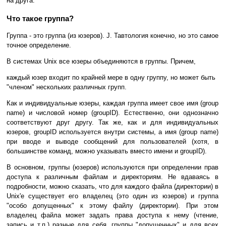
на друга.
Что такое группа?
Группа - это группа (из юзеров). J. Тавтология конечно, но это самое
точное определение.
В системах Unix все юзеры объединяются в группы. Причем,
каждый юзер входит по крайней мере в одну группу, но может быть
"членом" нескольких различных групп.
Как и индивидуальные юзеры, каждая группа имеет свое имя (group
name) и числовой номер (groupID). Естественно, они однозначно
соответствуют друг другу. Так же, как и для индивидуальных
юзеров, groupID используется внутри системы, а имя (group name)
при вводе и выводе сообщений для пользователей (хотя, в
большинстве команд, можно указывать вместо имени и groupID).
В основном, группы (юзеров) используются при определении прав
доступа к различным файлам и директориям. Не вдаваясь в
подробности, можно сказать, что для каждого файла (директории) в
Unix'е существует его владелец (это один из юзеров) и группа
"особо допущенных" к этому файлу (директории). При этом
владелец файла может задать права доступа к нему (чтение,
запись и т.п.) разные для себя, группы "допущенных" и для всех