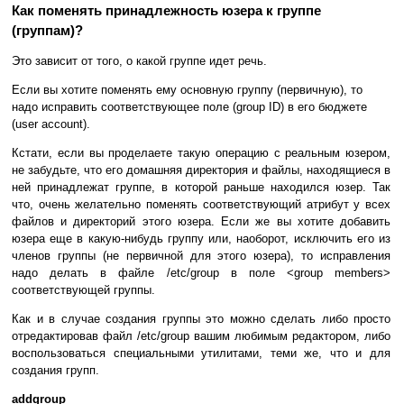
Как поменять принадлежность юзера к группе
(группам)?
Это зависит от того, о какой группе идет речь.
Если вы хотите поменять ему основную группу (первичную), то
надо исправить соответствующее поле (group ID) в его бюджете
(user account).
Кстати, если вы проделаете такую операцию с реальным юзером,
не забудьте, что его домашняя директория и файлы, находящиеся в
ней принадлежат группе, в которой раньше находился юзер. Так
что, очень желательно поменять соответствующий атрибут у всех
файлов и директорий этого юзера. Если же вы хотите добавить
юзера еще в какую-нибудь группу или, наоборот, исключить его из
членов группы (не первичной для этого юзера), то исправления
надо делать в файле /etc/group в поле <group members>
соответствующей группы.
Как и в случае создания группы это можно сделать либо просто
отредактировав файл /etc/group вашим любимым редактором, либо
воспользоваться специальными утилитами, теми же, что и для
создания групп.
addgroup