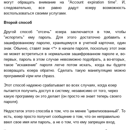
могут обращать внимание на "Account expiration time". И,
следовательно, все равно дадут юзеру возможность
воспользоваться своими услугами.
Второй способ
Другой способ "отсечь" юзера заключается в том, чтобы
"испортить" ему пароль. Для этого достаточно добавить к
зашифрованному паролю, хранящемуся в учетной карточке, один
знак. Обычно, ставят знак <*> в начале пароля, поскольку этот знак
не может встретиться в нормальном зашифрованном пароле и, во-
первых, пароль в этом случае невозможно подобрать, а во-вторых,
такое "искажение" пароля легче потом искать, когда вы будете
возвращать юзера обратно. Сделать такую манипуляцию можно
программой vipw или chpass.
Этот способ надежно срабатывает во всех случаях, когда юзер
пытается получить доступ в систему, независимо от того, через
какую программу он это делает (он просто не знает теперь своего
пароля).
Недостаток этого способа в том, что он менее "цивилизованный". То
есть, юзер просто получит сообщение о том, что он неправильно
ввел свое имя или пароль, а не о том, что ему запрещен вход.