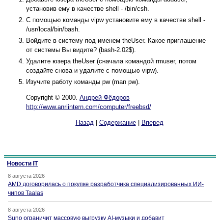
установив ему в качестве shell - /bin/csh.
С помощью команды vipw установите ему в качестве shell -
/usr/local/bin/bash.
Войдите в систему под именем theUser. Какое приглашение
от системы Вы видите? (bash-2.02$).
Удалите юзера theUser (сначала командой rmuser, потом
создайте снова и удалите с помощью vipw).
Изучите работу команды pw (man pw).
Сopyright © 2000.
Андрей Фёдоров
http://www.anriintern.com/computer/freebsd/
Назад
|
Содержание
|
Вперед
Новости IT
8 августа 2026
AMD договорилась о покупке разработчика специализированных ИИ-
чипов Taalas
8 августа 2026
Suno ограничит массовую выгрузку AI-музыки и добавит