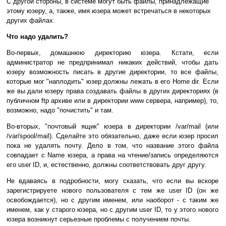
С другой стороны, в системе могут быть файлы, принадлежащие
этому юзеру, а, также, имя юзера может встречаться в некоторых
других файлах.
Что надо удалить?
Во-первых, домашнюю директорию юзера. Кстати, если
администратор не предпринимал никаких действий, чтобы дать
юзеру возможность писать в другие директории, то все файлы,
которые мог "наплодить" юзер должны лежать в его Home dir. Если
же вы дали юзеру права создавать файлы в других директориях (в
публичном ftp архиве или в директории www сервера, например), то,
возможно, надо "почистить" и там.
Во-вторых, "почтовый ящик" юзера в директории /var/mail (или
/var/spool/mail). Сделайте это обязательно, даже если юзер просил
пока не удалять почту. Дело в том, что название этого файла
совпадает с Name юзера, а права на чтение/запись определяются
его user ID, и, естественно, должны соответствовать друг другу.
Не вдаваясь в подробности, могу сказать, что если вы вскоре
зарегистрируете нового пользователя с тем же user ID (он же
освобождается), но с другим именем, или наоборот - с таким же
именем, как у старого юзера, но с другим user ID, то у этого нового
юзера возникнут серьезные проблемы с получением почты.