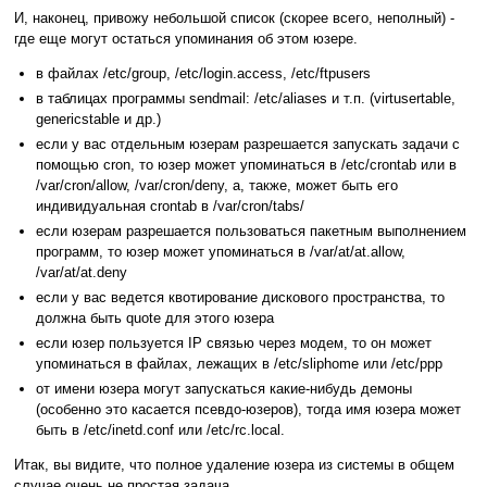
И, наконец, привожу небольшой список (скорее всего, неполный) -
где еще могут остаться упоминания об этом юзере.
в файлах /etc/group, /etc/login.access, /etc/ftpusers
в таблицах программы sendmail: /etc/aliases и т.п. (virtusertable,
genericstable и др.)
если у вас отдельным юзерам разрешается запускать задачи с
помощью cron, то юзер может упоминаться в /etc/crontab или в
/var/cron/allow, /var/cron/deny, а, также, может быть его
индивидуальная crontab в /var/cron/tabs/
если юзерам разрешается пользоваться пакетным выполнением
программ, то юзер может упоминаться в /var/at/at.allow,
/var/at/at.deny
если у вас ведется квотирование дискового пространства, то
должна быть quote для этого юзера
если юзер пользуется IP связью через модем, то он может
упоминаться в файлах, лежащих в /etc/sliphome или /etc/ppp
от имени юзера могут запускаться какие-нибудь демоны
(особенно это касается псевдо-юзеров), тогда имя юзера может
быть в /etc/inetd.conf или /etc/rc.local.
Итак, вы видите, что полное удаление юзера из системы в общем
случае очень не простая задача.