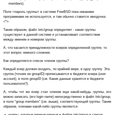
members).
Поле <пароль группы> в системе FreeBSD пока никакими
программами не используется, и там обычно ставится звездочка
<*>.
Таким образом, файл /etc/group определяет - какие группы
существуют в данной системе и устанавливает соответствие
между именем и номером группы.
А, что касается принадлежности юзеров определенной группе, то
этот вопрос немного сложнее.
Как определяется список членов группы?
Каждый юзер должен входить, по крайней мере, в одну группу. Эта
группа (точнее ее groupID) прописывается в бюджете юзера (user
account), в поле groupID (см. Какие данные хранятся в бюджете
пользователя?).
А, чтобы тот же юзер стал членом еще какой-нибудь группы, его
можно записать (его login name) непосредственно в файл /etc/group,
в поле "group members" (см. выше), соответствующей группы. Таким
образом, членами какой-либо группы являются
юзеры, которые перечисленные в файле /etc/group в списке