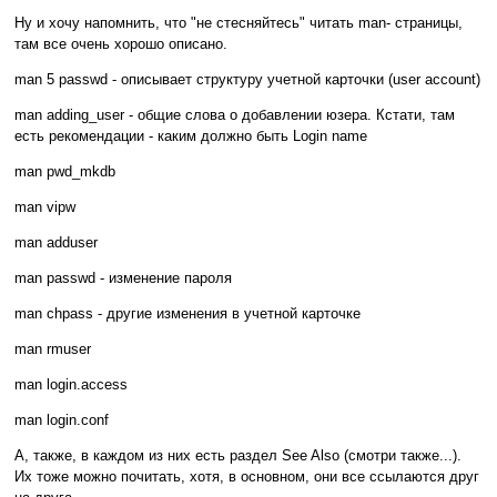
Ну и хочу напомнить, что "не стесняйтесь" читать man- страницы,
там все очень хорошо описано.
man 5 passwd - описывает структуру учетной карточки (user account)
man adding_user - общие слова о добавлении юзера. Кстати, там
есть рекомендации - каким должно быть Login name
man pwd_mkdb
man vipw
man adduser
man passwd - изменение пароля
man chpass - другие изменения в учетной карточке
man rmuser
man login.access
man login.conf
А, также, в каждом из них есть раздел See Also (смотри также...).
Их тоже можно почитать, хотя, в основном, они все ссылаются друг