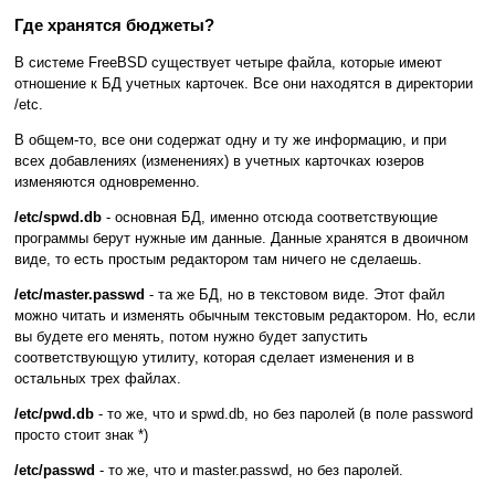
Где хранятся бюджеты?
В системе FreeBSD существует четыре файла, которые имеют
отношение к БД учетных карточек. Все они находятся в директории
/etc.
В общем-то, все они содержат одну и ту же информацию, и при
всех добавлениях (изменениях) в учетных карточках юзеров
изменяются одновременно.
/etc/spwd.db
- основная БД, именно отсюда соответствующие
программы берут нужные им данные. Данные хранятся в двоичном
виде, то есть простым редактором там ничего не сделаешь.
/etc/master.passwd
- та же БД, но в текстовом виде. Этот файл
можно читать и изменять обычным текстовым редактором. Но, если
вы будете его менять, потом нужно будет запустить
соответствующую утилиту, которая сделает изменения и в
остальных трех файлах.
/etc/pwd.db
- то же, что и spwd.db, но без паролей (в поле password
просто стоит знак *)
/etc/passwd
- то же, что и master.passwd, но без паролей.