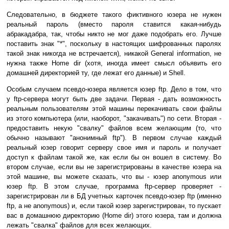
Следовательно, в бюджете такого фиктивного юзера не нужен
реальный пароль (вместо пароля ставится какая-нибудь
абракадабра, так, чтобы никто не мог даже подобрать его. Лучше
поставить знак "*", поскольку в настоящих шифрованных паролях
такой знак никогда не встречается), никакой General information, не
нужна также Home dir (хотя, иногда имеет смысл объявить его
домашней директорией ту, где лежат его данные) и Shell.
Особым случаем псевдо-юзера является юзер ftp. Дело в том, что
у ftp-сервера могут быть две задачи. Первая - дать возможность
реальным пользователям этой машины перекачивать свои файлы
из этого компьютера (или, наоборот, "закачивать") по сети. Вторая -
предоставить некую "свалку" файлов всем желающим (то, что
обычно называют "анонимный ftp"). В первом случае каждый
реальный юзер говорит серверу свое имя и пароль и получает
доступ к файлам такой же, как если бы он вошел в систему. Во
втором случае, если вы не зарегистрированы в качестве юзера на
этой машине, вы можете сказать, что вы - юзер anonymous или
юзер ftp. В этом случае, программа ftp-сервер проверяет -
зарегистрирован ли в БД учетных карточек псевдо-юзер ftp (именно
ftp, а не anonymous) и, если такой юзер зарегистрирован, то пускает
вас в домашнюю директорию (Home dir) этого юзера, там и должна
лежать "свалка" файлов для всех желающих.