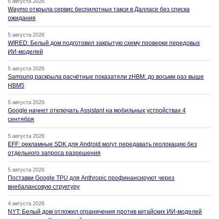
5 августа 2026
Waymo открыла сервис беспилотных такси в Далласе без списка
ожидания
5 августа 2026
WIRED: Белый дом подготовил закрытую схему проверки передовых
ИИ-моделей
5 августа 2026
Samsung раскрыла расчётные показатели zHBM: до восьми раз выше
HBM5
5 августа 2026
Google начнет отключать Assistant на мобильных устройствах 4
сентября
5 августа 2026
EFF: рекламные SDK для Android могут передавать геолокацию без
отдельного запроса разрешения
5 августа 2026
Поставки Google TPU для Anthropic профинансируют через
внебалансовую структуру
4 августа 2026
NYT: Белый дом отложил ограничения против китайских ИИ-моделей