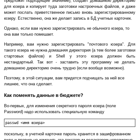
предложит подходящее значение), создает домашнюю директорию
для юзера и копирует туда заготовки настроечных файлов, и даже
может послать приветственное письмо вновь зарегистрированному
юзеру. Естественно, она же делает запись в БД учетных карточек.
Однако, если вам нужно зарегистрировать не обычного юзера, то
она вам только помешает.
Например, вам нужно зарегистрировать "почтового юзера". Для
такого юзера не нужна домашняя директория (а тем более заготовки
стартовых файлов) и Shell у этого юзера должен быть
нестандартный. Так вот - заставить эту программу не делать
домашнюю директорию очень трудно (если вообще возможно).
Поэтому, в этой ситуации, вам придется подчищать за ней все
лишнее, что она сделает.
Как поменять данные в бюджете?
Во-первых, для изменения секретного пароля юзера (поле
Password) надо использовать специальную команду
passwd <имя юзера>
поскольку, в учетной карточке пароль хранится в зашифрованном
виде и правильно изменить его текстовым редактором невозможно.