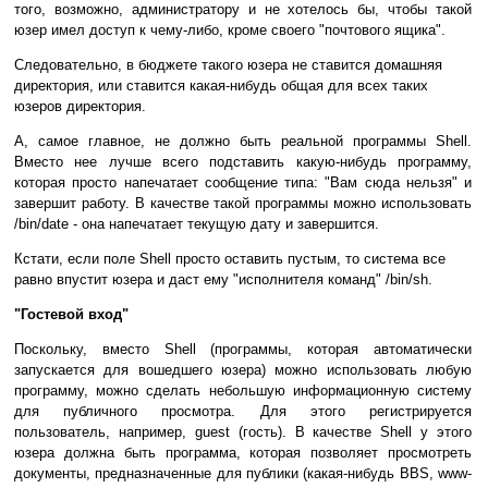
того, возможно, администратору и не хотелось бы, чтобы такой
юзер имел доступ к чему-либо, кроме своего "почтового ящика".
Следовательно, в бюджете такого юзера не ставится домашняя
директория, или ставится какая-нибудь общая для всех таких
юзеров директория.
А, самое главное, не должно быть реальной программы Shell.
Вместо нее лучше всего подставить какую-нибудь программу,
которая просто напечатает сообщение типа: "Вам сюда нельзя" и
завершит работу. В качестве такой программы можно использовать
/bin/date - она напечатает текущую дату и завершится.
Кстати, если поле Shell просто оставить пустым, то система все
равно впустит юзера и даст ему "исполнителя команд" /bin/sh.
"Гостевой вход"
Поскольку, вместо Shell (программы, которая автоматически
запускается для вошедшего юзера) можно использовать любую
программу, можно сделать небольшую информационную систему
для публичного просмотра. Для этого регистрируется
пользователь, например, guest (гость). В качестве Shell у этого
юзера должна быть программа, которая позволяет просмотреть
документы, предназначенные для публики (какая-нибудь BBS, www-