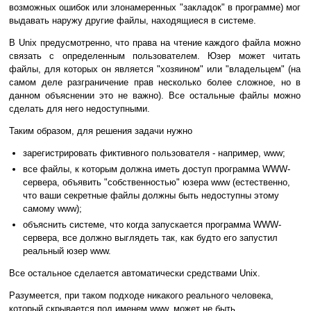
возможных ошибок или злонамеренных "закладок" в программе) мог
выдавать наружу другие файлы, находящиеся в системе.
В Unix предусмотренно, что права на чтение каждого файла можно
связать с определенным пользователем. Юзер может читать
файлы, для которых он является "хозяином" или "владельцем" (на
самом деле разграничение прав несколько более сложное, но в
данном объяснении это не важно). Все остальные файлы можно
сделать для него недоступными.
Таким образом, для решения задачи нужно
зарегистрировать фиктивного пользователя - например, www;
все файлы, к которым должна иметь доступ программа WWW-
сервера, объявить "собственностью" юзера www (естественно,
что ваши секретные файлы должны быть недоступны этому
самому www);
объяснить системе, что когда запускается программа WWW-
сервера, все должно выглядеть так, как будто его запустил
реальный юзер www.
Все остальное сделается автоматически средствами Unix.
Разумеется, при таком подходе никакого реального человека,
который скрывается под именем www, может не быть.