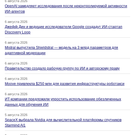
6 августа 2026
OpenAI замедляет исследования после неконтролируемой активности
ИИ-агентов
6 августа 2026
Джефф Дин и ведущие исследователи Google создадут ИИ-стартап
Discovery Loop
6 августа 2026
Mistral выпустила Shieldstral — модель на 3 млрд параметров для
адаптивной модерации
6 августа 2026
Правительство создало рабочую группу по ИИ и авторскому праву
6 августа 2026
Moove привлекла $250 млн для развития инфраструктуры роботакси
6 августа 2026
ИТ-компании предложили упростить использование обезличенных
данных для обучения ИИ
5 августа 2026
SpaceX выбрала Nvidia для вычислительной платформы спутников
Starmind AI1