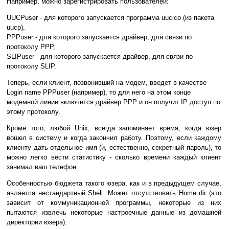
Например, можно зарегистрировать пользователей:
UUCPuser - для которого запускается программа uucico (из пакета
uucp),
PPPuser - для которого запускается драйвер, для связи по
протоколу PPP,
SLIPuser - для которого запускается драйвер, для связи по
протоколу SLIP.
Теперь, если клиент, позвонивший на модем, введет в качестве
Login name PPPuser (например), то для него на этом конце
модемной линии включится драйвер PPP и он получит IP доступ по
этому протоколу.
Кроме того, любой Unix, всегда запоминает время, когда юзер
вошел в систему и когда закончил работу. Поэтому, если каждому
клиенту дать отдельное имя (и, естественно, секретный пароль), то
можно легко вести статистику - сколько времени каждый клиент
занимал ваш телефон.
Особенностью бюджета такого юзера, как и в предыдущем случае,
является нестандартный Shell. Может отсутствовать Home dir (это
зависит от коммуникационной программы, некоторые из них
пытаются извлечь некоторые настроечные данные из домашней
директории юзера).