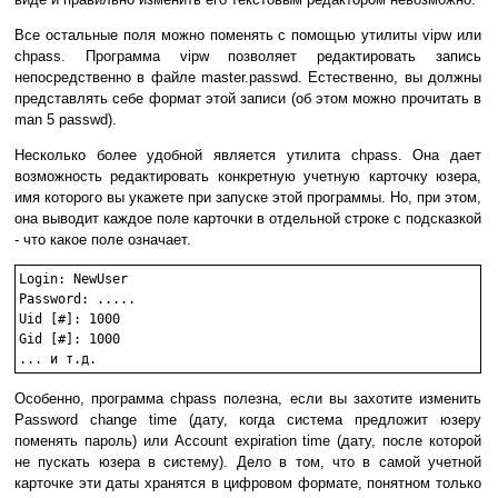
Все остальные поля можно поменять с помощью утилиты vipw или
chpass. Программа vipw позволяет редактировать запись
непосредственно в файле master.passwd. Естественно, вы должны
представлять себе формат этой записи (об этом можно прочитать в
man 5 passwd).
Несколько более удобной является утилита chpass. Она дает
возможность редактировать конкретную учетную карточку юзера,
имя которого вы укажете при запуске этой программы. Но, при этом,
она выводит каждое поле карточки в отдельной строке с подсказкой
- что какое поле означает.
Login: NewUser

Password: .....

Uid [#]: 1000

Gid [#]: 1000

Особенно, программа chpass полезна, если вы захотите изменить
Password change time (дату, когда система предложит юзеру
поменять пароль) или Account expiration time (дату, после которой
не пускать юзера в систему). Дело в том, что в самой учетной
карточке эти даты хранятся в цифровом формате, понятном только