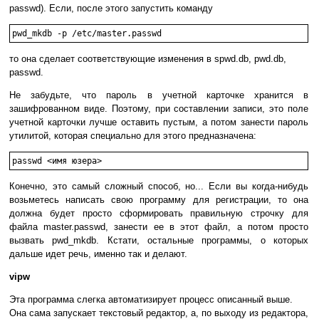
passwd). Если, после этого запустить команду
pwd_mkdb -p /etc/master.passwd
то она сделает соответствующие изменения в spwd.db, pwd.db,
passwd.
Не забудьте, что пароль в учетной карточке хранится в
зашифрованном виде. Поэтому, при составлении записи, это поле
учетной карточки лучше оставить пустым, а потом занести пароль
утилитой, которая специально для этого предназначена:
passwd <имя юзера>
Конечно, это самый сложный способ, но... Если вы когда-нибудь
возьметесь написать свою программу для регистрации, то она
должна будет просто сформировать правильную строчку для
файла master.passwd, занести ее в этот файл, а потом просто
вызвать pwd_mkdb. Кстати, остальные программы, о которых
дальше идет речь, именно так и делают.
vipw
Эта программа слегка автоматизирует процесс описанный выше.
Она сама запускает текстовый редактор, а, по выходу из редактора,