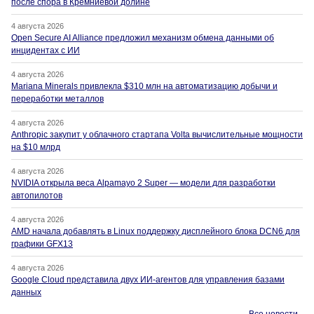
после спора в Кремниевой долине
4 августа 2026
Open Secure AI Alliance предложил механизм обмена данными об
инцидентах с ИИ
4 августа 2026
Mariana Minerals привлекла $310 млн на автоматизацию добычи и
переработки металлов
4 августа 2026
Anthropic закупит у облачного стартапа Volta вычислительные мощности
на $10 млрд
4 августа 2026
NVIDIA открыла веса Alpamayo 2 Super — модели для разработки
автопилотов
4 августа 2026
AMD начала добавлять в Linux поддержку дисплейного блока DCN6 для
графики GFX13
4 августа 2026
Google Cloud представила двух ИИ-агентов для управления базами
данных