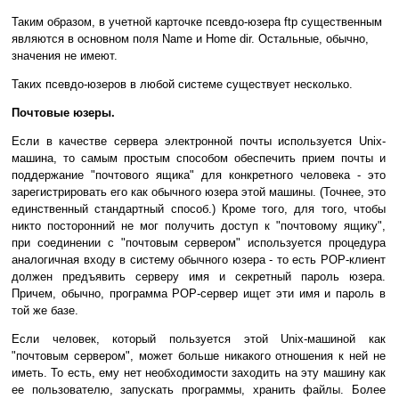
Таким образом, в учетной карточке псевдо-юзера ftp существенным
являются в основном поля Name и Home dir. Остальные, обычно,
значения не имеют.
Таких псевдо-юзеров в любой системе существует несколько.
Почтовые юзеры.
Если в качестве сервера электронной почты используется Unix-
машина, то самым простым способом обеспечить прием почты и
поддержание "почтового ящика" для конкретного человека - это
зарегистрировать его как обычного юзера этой машины. (Точнее, это
единственный стандартный способ.) Кроме того, для того, чтобы
никто посторонний не мог получить доступ к "почтовому ящику",
при соединении с "почтовым сервером" используется процедура
аналогичная входу в систему обычного юзера - то есть POP-клиент
должен предъявить серверу имя и секретный пароль юзера.
Причем, обычно, программа POP-сервер ищет эти имя и пароль в
той же базе.
Если человек, который пользуется этой Unix-машиной как
"почтовым сервером", может больше никакого отношения к ней не
иметь. То есть, ему нет необходимости заходить на эту машину как
ее пользователю, запускать программы, хранить файлы. Более