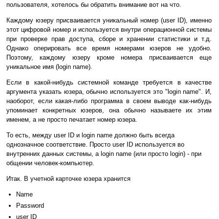
пользователя, хотелось бы обратить внимание вот на что.
Каждому юзеру присваивается уникальный номер (user ID), именно
этот цифровой номер и используется внутри операционной системы
при проверке прав доступа, сборе и хранении статистики и т.д.
Однако оперировать все время номерами юзеров не удобно.
Поэтому, каждому юзеру кроме номера присваивается еще
уникальное имя (login name).
Если в какой-нибудь системной команде требуется в качестве
аргумента указать юзера, обычно используется это "login name". И,
наоборот, если какая-либо программа в своем выводе как-нибудь
упоминает конкретных юзеров, она обычно называете их этим
именем, а не просто печатает номер юзера.
То есть, между user ID и login name должно быть всегда
однозначное соответствие. Просто user ID используется во
внутренних данных системы, а login name (или просто login) - при
общении человек-компьютер.
Итак. В учетной карточке юзера хранится
Name
Password
user ID