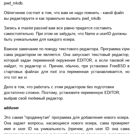
pwd_mkdb.
Облегчение состоит в том, что вам не надо помнить - какой файл
вы редактируете и как правильно вызвать pwd_mkdb.
Запись в master.passwd вам все равно придется составить
самостоятельно. При этом не забудьте, что Name и userID должны
быть уникальными для каждого юзера.
Важное замечание по поводу текстового редактора. Программа vipw
сама редактором не является. Она запускает текстовый редактор,
который задан переменной окружения EDITOR, а если таковой не
найдет, то редактор vi. Причем, обычно, при установке FreeBSD в
стартовых файлах для root эта переменная устанавливается, но
это тот же vi.
Дело в том, что работать с этим редактором без подготовки
достаточно сложно. Поэтому, установите переменную EDITOR,
выбрав свой любимый редактор.
adduser
Это самая "продвинутая" программа для добавления нового юзера.
Она задает вопросы, касающиеся нового юзера, сама проверяет
имя и user ID на уникальность (причем, для user ID она сама