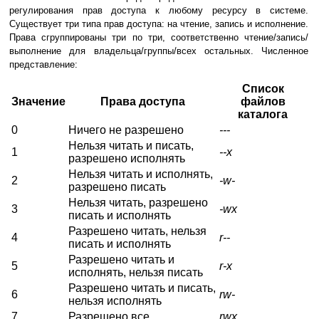
регулирования прав доступа к любому ресурсу в системе.
Существует три типа прав доступа: на чтение, запись и исполнение.
Права сгруппированы три по три, соответственно чтение/запись/
выполнение для владельца/группы/всех остальных. Численное
представление:
Список
Значение
Права доступа
файлов
каталога
0
Ничего не разрешено
---
Нельзя читать и писать,
1
--x
разрешено исполнять
Нельзя читать и исполнять,
2
-w-
разрешено писать
Нельзя читать, разрешено
3
-wx
писать и исполнять
Разрешено читать, нельзя
4
r--
писать и исполнять
Разрешено читать и
5
r-x
исполнять, нельзя писать
Разрешено читать и писать,
6
rw-
нельзя исполнять
7
Разрешено все
rwx