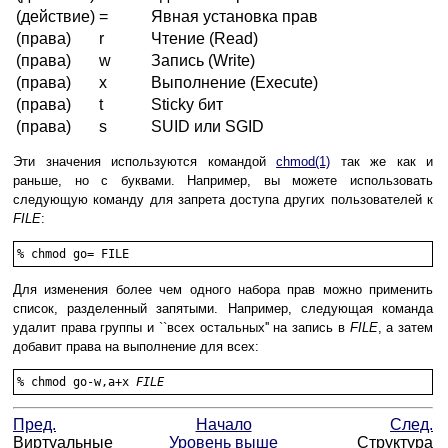
(действие)
=
Явная установка прав
(права)
r
Чтение (Read)
(права)
w
Запись (Write)
(права)
x
Выполнение (Execute)
(права)
t
Sticky бит
(права)
s
SUID или SGID
Эти значения используются командой
chmod
(1)
так же как и
раньше, но с буквами. Например, вы можете использовать
следующую команду для запрета доступа других пользователей к
FILE
:
%
chmod go= FILE
Для изменения более чем одного набора прав можно применить
список, разделенный запятыми. Например, следующая команда
удалит права группы и ``всех остальных'' на запись в
FILE
, а затем
добавит права на выполнение для всех:
%
chmod go-w,a+x 
FILE
Пред.
Начало
След.
Виртуальные
Уровень выше
Структура