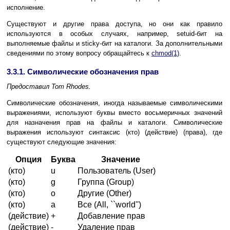
исполнение.
Существуют и другие права доступа, но они как правило
используются в особых случаях, например, setuid-бит на
выполняемые файлы и sticky-бит на каталоги. За дополнительными
сведениями по этому вопросу обращайтесь к
chmod
(1)
.
3.3.1. Символические обозначения прав
Предоставил
Tom Rhodes.
Символические обозначения, иногда называемые символическими
выражениями, используют буквы вместо восьмеричных значений
для назначения прав на файлы и каталоги. Символические
выражения используют синтаксис (кто) (действие) (права), где
существуют следующие значения:
Опция
Буква
Значение
(кто)
u
Пользователь (User)
(кто)
g
Группа (Group)
(кто)
o
Другие (Other)
(кто)
a
Все (All, ``world'')
(действие)
+
Добавление прав
(действие)
-
Удаление прав