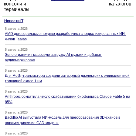
консоли и
каталогов
терминалы
Новости IT
8 августа 2026
AMD договорилась о покупке разработчика специализированных ИИ-
чипов Taalas
8 августа 2026
Suno ограничит массовую выгрузку AI-музыки и добавит
аудиомаркировку
8 августа 2026
Для MoS₂-транзистора создали затворный диэлектрик с эквивалентной
толщиной около 1 нм
8 августа 2026
Anthropic сократила число срабатываний биофильтра Claude Fable 5 на
85%
8 августа 2026
Backflip AI выпустила ИИ-модель для преобразования 3D-сканов в
параметрические CAD-модели
8 августа 2026