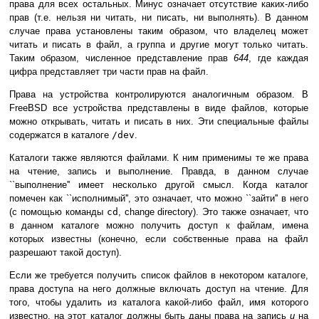
права для всех остальных. Минус означает отсутствие каких-либо
прав (т.е. нельзя ни читать, ни писать, ни выполнять). В данном
случае права установлены таким образом, что владелец может
читать и писать в файл, а группа и другие могут только читать.
Таким образом, численное представление прав
644
, где каждая
цифра представляет три части прав на файл.
Права на устройства контролируются аналогичным образом. В
FreeBSD все устройства представлены в виде файлов, которые
можно открывать, читать и писать в них. Эти специальные файлы
содержатся в каталоге
/dev
.
Каталоги также являются файлами. К ним применимы те же права
на чтение, запись и выполнение. Правда, в данном случае
``выполнение'' имеет несколько другой смысл. Когда каталог
помечен как ``исполнимый'', это означает, что можно ``зайти'' в него
(с помощью команды
cd
, change directory). Это также означает, что
в данном каталоге можно получить доступ к файлам, имена
которых известны (конечно, если собственные права на файл
разрешают такой доступ).
Если же требуется получить список файлов в некотором каталоге,
права доступа на него должные включать доступ на чтение. Для
того, чтобы удалить из каталога какой-либо файл, имя которого
известно, на этот каталог должны быть даны права на запись
и
на