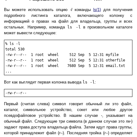
Вы можете использовать опцию
-l
команды
ls
(1)
для получения
подробного листинга каталога, включающего колонку с
информацией о правах на файл для владельца, группы и всех
остальных. Например, команда
ls -l
в произвольном каталоге
может вывести следующее:
%
ls -l
total 530

-rw-r--r--  1 root  wheel     512 Sep  5 12:31 myfile

-rw-r--r--  1 root  wheel     512 Sep  5 12:31 otherfile

-rw-r--r--  1 root  wheel    7680 Sep  5 12:31 email.txt

Вот как выглядит первая колонка вывода
ls -l
:
Первый (считая слева) символ говорит обычный ли это файл,
каталог, символьное устройство, сокет или любое другое
псевдофайловое устройство. В нашем случае
-
, указывает на
обычный файл. Следующие три символа (в данном случае это
rw-
)
задают права доступа владельца файла. Затем идут права группы,
которой принадлежит файл (
r--
). Последняя тройка (
r--
) определяет