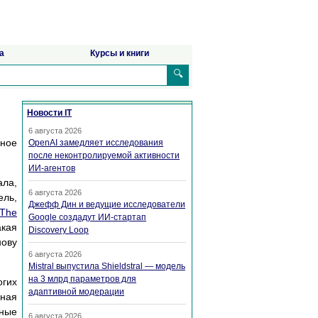
а
Курсы и книги
🔍
Новости IT
6 августа 2026
мное
OpenAI замедляет исследования
после неконтролируемой активности
ИИ-агентов
ла,
6 августа 2026
ель,
Джефф Дин и ведущие исследователи
The
Google создадут ИИ-стартап
акая
Discovery Loop
нову
6 августа 2026
Mistral выпустила Shieldstral — модель
на 3 млрд параметров для
огих
адаптивной модерации
иная
нные
6 августа 2026