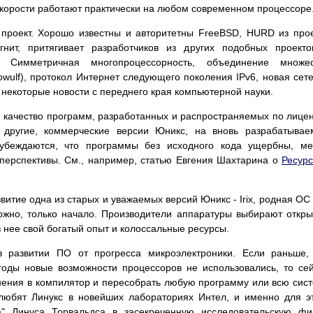
 скорости работают практически на любом современном процессоре
проект. Хорошо известны и авторитетны FreeBSD, HURD из про
нит, притягивает разработчиков из других подобных проект
 Симметричная многопроцессорность, объединение множес
owulf), протокол Интернет следующего поколения IPv6, новая сет
 некоторые новости с переднего края компьютерной науки.
и качество программ, разработанных и распространяемых по лице
другие, коммерческие версии Юникс, на вновь разрабатывае
убеждаются, что программы без исходного кода ущербны, ме
перспективы. См., например, статью Евгения Шахтарина о
Ресур
звитие одна из старых и уважаемых версий Юникс - Irix, родная ОС
зможно, только начало. Производители аппаратуры выбирают откр
 нее свой богатый опыт и колоссальные ресурсы.
 развитии ПО от прогресса микроэлектроники. Если раньше,
оды новые возможности процессоров не использовались, то се
нения в компилятор и пересобрать любую программу или всю сис
 любят Линукс в новейших лабораториях Интел, и именно для э
а" Линуса Торвальдса в засекреченную исследовательскую ф