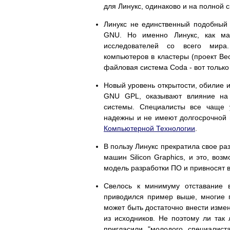
для Линукс, одинаково и на полной
Линукс не единственный подобный 
GNU. Но именно Линукс, как маг
исследователей со всего мира.
компьютеров в кластеры (проект Be
файловая система Coda - вот только
Новый уровень открытости, обилие 
GNU GPL, оказывают влияние на 
системы. Cпециалисты все чаще 
надежны и не имеют долгосрочной 
Компьютерной Технологии
.
В пользу Линукс прекратила свое ра
машин Silicon Graphics, и это, во
модель разработки ПО и привносят в
Свелось к минимуму отставание в
приводился пример выше, многие г
может быть достаточно внести изме
из исходников. Не поэтому ли так
пригласили "молодого специалист