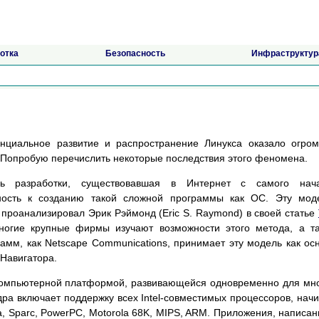
отка
Безопасность
Инфраструктур
нциальное развитие и распространение Линукса оказало огро
 Попробую перечислить некоторые последствия этого феномена.
ь разработки, существовавшая в Интернет с самого нача
ность к созданию такой сложной программы как ОС. Эту мод
 проанализировал Эрик Рэймонд (Eric S. Raymond) в своей статье
ногие крупные фирмы изучают возможности этого метода, а т
амм, как Netscape Communications, принимает эту модель как ос
 Навигатора.
 компьютерной платформой, развивающейся одновременно для мн
дра включает поддержку всех Intel-совместимых процессоров, нач
ha, Sparc, PowerPC, Motorola 68K, MIPS, ARM. Приложения, написа