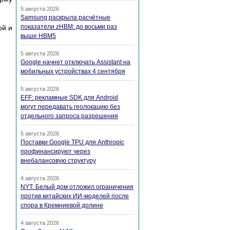
5 августа 2026
Samsung раскрыла расчётные
показатели zHBM: до восьми раз
ой и
выше HBM5
5 августа 2026
Google начнет отключать Assistant на
мобильных устройствах 4 сентября
5 августа 2026
EFF: рекламные SDK для Android
могут передавать геолокацию без
отдельного запроса разрешения
5 августа 2026
Поставки Google TPU для Anthropic
профинансируют через
внебалансовую структуру
4 августа 2026
NYT: Белый дом отложил ограничения
против китайских ИИ-моделей после
спора в Кремниевой долине
4 августа 2026