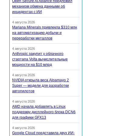
Open Secure AI Alliance предложил
механизм обмена данными об
инцидентах с ИИ
4 августа 2026
Mariana Minerals привлекла $310 млн
на автоматизацию добычи и
переработки металлов
4 августа 2026
Anthropic закупит у облачного
стартапа Volta вычислительные
мощности на $10 млрд
4 августа 2026
NVIDIA открыла веса Alpamayo 2
Super — модели для разработки
автопилотов
4 августа 2026
AMD начала добавлять в Linux
поддержку дисплейного блока DCN6
для графики GFX13
4 августа 2026
Google Cloud представила двух ИИ-