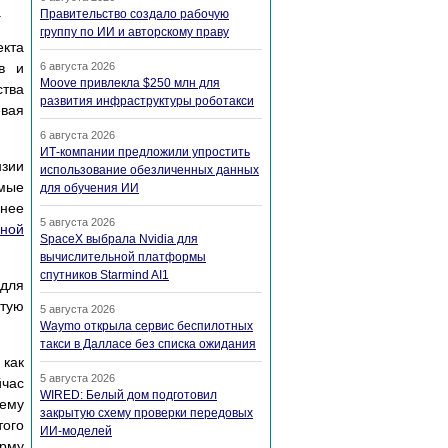
.
Правительство создало рабочую
группу по ИИ и авторскому праву
екта
ов и
6 августа 2026
Moove привлекла $250 млн для
тва
развития инфраструктуры роботакси
евая
6 августа 2026
ИТ-компании предложили упростить
нзии
использование обезличенных данных
мые
для обучения ИИ
нее
5 августа 2026
сной
SpaceX выбрала Nvidia для
вычислительной платформы
спутников Starmind AI1
 для
ытую
5 августа 2026
Waymo открыла сервис беспилотных
такси в Далласе без списка ожидания
 как
5 августа 2026
йчас
WIRED: Белый дом подготовил
тему
закрытую схему проверки передовых
того
ИИ-моделей
ирму