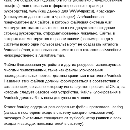
каталоге создаются подкаталоги fonts (локально сгенерированные
шрифты), man (локально отформатированные страницы
руководства), www (кэш данных для WWW-прокси), <package>
(кэшируемые данные пакета <package>). /var/cache/man
предусмотрен для сайтов, в которых файловая система /usr
монтируется только на чтение, но в них допускается создание
страниц руководства, отформатированных локально. Сайты, в
которых /usr монтируется с правом записи (например, когда у
системы всего один пользователь) могут не создавать каталога
/var/cache/man, а использовать вместо него каталоги cat<section>
непосредственно в /usr/share/man.
Файлы блокирования устройств и других ресурсов, используемые
многими приложениями, такие как файлы блокирования
последовательных портов, должны храниться в каталоге /var/lock.
Названия этих файлов должны формироваться в соответствии с
соглашением, согласно которому используется префикс «LCK..», за
которым следует базовое имя устройства. Файлы блокирования в
/var/lock должны быть всем доступны по чтению.
Кталог /var/log содержит разнообразные файлы протоколов: lastlog
(запись о последнем входе в систему каждого пользователя);
messages (системные сообщения от syslogd); wtmp (записи о всех
входах и выходах пользователей в систему).