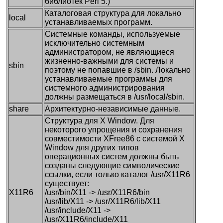
библиотек Perl 5.)
Каталоговая структура для локально
local
устанавливаемых программ.
Системные команды, используемые
исключительно системным
администратором, не являющиеся
жизненно-важными для системы и
sbin
поэтому не попавшие в /sbin. Локально
устанавливаемые программы для
системного администрирования
должны размещаться в /usr/local/sbin.
share
Архитектурно-независимые данные.
Структура для X Window. Для
некоторого упрощения и сохранения
совместимости XFree86 с системой X
Window для других типов
операционных систем должны быть
созданы следующие символические
ссылки, если только каталог /usr/X11R6
существует:
X11R6
/usr/bin/X11 -> /usr/X11R6/bin
/usr/lib/X11 -> /usr/X11R6/lib/X11
/usr/include/X11 ->
/usr/X11R6/include/X11