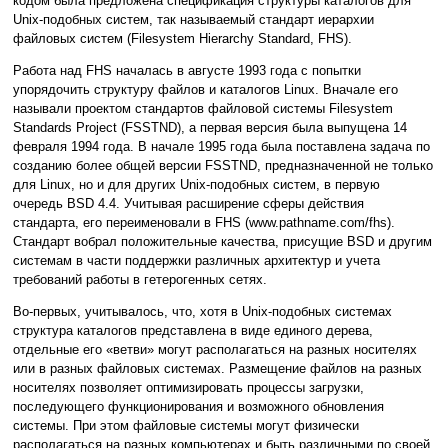
кодом была предложена спецификация структуры каталогов для
Unix-подобных систем, так называемый стандарт иерархии
файловых систем (Filesystem Hierarchy Standard, FHS).
Работа над FHS началась в августе 1993 года с попытки
упорядочить структуру файлов и каталогов Linux. Вначале его
называли проектом стандартов файловой системы Filesystem
Standards Project (FSSTND), а первая версия была выпущена 14
февраля 1994 года. В начале 1995 года была поставлена задача по
созданию более общей версии FSSTND, предназначенной не только
для Linux, но и для других Unix-подобных систем, в первую
очередь BSD 4.4. Учитывая расширение сферы действия
стандарта, его переименовали в FHS (www.pathname.com/fhs).
Стандарт вобрал положительные качества, присущие BSD и другим
системам в части поддержки различных архитектур и учета
требований работы в гетерогенных сетях.
Во-первых, учитывалось, что, хотя в Unix-подобных системах
структура каталогов представлена в виде единого дерева,
отдельные его «ветви» могут располагаться на разных носителях
или в разных файловых системах. Размещение файлов на разных
носителях позволяет оптимизировать процессы загрузки,
последующего функционирования и возможного обновления
системы. При этом файловые системы могут физически
располагаться на разных компьютерах и быть различными по своей