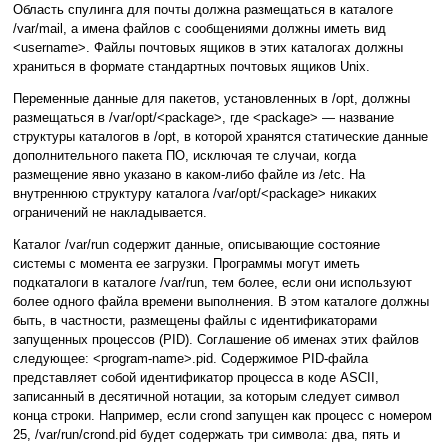
Область спулинга для почты должна размещаться в каталоге
/var/mail, а имена файлов с сообщениями должны иметь вид
<username>. Файлы почтовых ящиков в этих каталогах должны
храниться в формате стандартных почтовых ящиков Unix.
Переменные данные для пакетов, установленных в /opt, должны
размещаться в /var/opt/<package>, где <package> — название
структуры каталогов в /opt, в которой хранятся статические данные
дополнительного пакета ПО, исключая те случаи, когда
размещение явно указано в каком-либо файле из /etc. На
внутреннюю структуру каталога /var/opt/<package> никаких
ограничений не накладывается.
Каталог /var/run содержит данные, описывающие состояние
системы с момента ее загрузки. Программы могут иметь
подкаталоги в каталоге /var/run, тем более, если они используют
более одного файла времени выполнения. В этом каталоге должны
быть, в частности, размещены файлы с идентификаторами
запущенных процессов (PID). Соглашение об именах этих файлов
следующее: <program-name>.pid. Содержимое PID-файла
представляет собой идентификатор процесса в коде ASCII,
записанный в десятичной нотации, за которым следует символ
конца строки. Например, если crond запущен как процесс с номером
25, /var/run/crond.pid будет содержать три символа: два, пять и