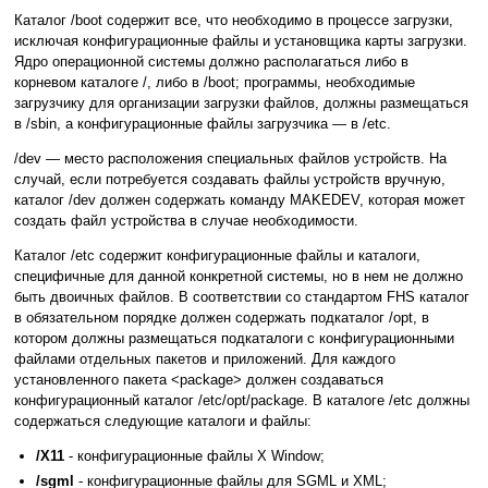
Каталог /boot содержит все, что необходимо в процессе загрузки,
исключая конфигурационные файлы и установщика карты загрузки.
Ядро операционной системы должно располагаться либо в
корневом каталоге /, либо в /boot; программы, необходимые
загрузчику для организации загрузки файлов, должны размещаться
в /sbin, а конфигурационные файлы загрузчика — в /etc.
/dev — место расположения специальных файлов устройств. На
случай, если потребуется создавать файлы устройств вручную,
каталог /dev должен содержать команду MAKEDEV, которая может
создать файл устройства в случае необходимости.
Каталог /etc содержит конфигурационные файлы и каталоги,
специфичные для данной конкретной системы, но в нем не должно
быть двоичных файлов. В соответствии со стандартом FHS каталог
в обязательном порядке должен содержать подкаталог /opt, в
котором должны размещаться подкаталоги с конфигурационными
файлами отдельных пакетов и приложений. Для каждого
установленного пакета <package> должен создаваться
конфигурационный каталог /etc/opt/package. В каталоге /etc должны
содержаться следующие каталоги и файлы:
/X11
- конфигурационные файлы X Window;
/sgml
- конфигурационные файлы для SGML и XML;