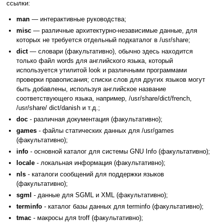
ссылки:
man
— интерактивные руководства;
misc
— различные архитектурно-независимые данные, для
которых не требуется отдельный подкаталог в /usr/share;
dict
— словари (факультативно), обычно здесь находится
только файл words для английского языка, который
используется утилитой look и различными программами
проверки правописания; списки слов для других языков могут
быть добавлены, используя английское название
соответствующего языка, например, /usr/share/dict/french,
/usr/share/ dict/danish и т.д.;
doc
- различная документация (факультативно);
games
- файлы статических данных для /usr/games
(факультативно);
info
- основной каталог для системы GNU Info (факультативно);
locale
- локальная информация (факультативно);
nls
- каталоги сообщений для поддержки языков
(факультативно);
sgml
- данные для SGML и XML (факультативно);
terminfo
- каталог базы данных для terminfo (факультативно);
tmac
- макросы для troff (факультативно);