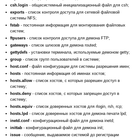
csh.login
- общесистемный инициализационный файл для csh;
exports
- список контроля доступа для сетевой файловой
системы NFS;
fstab
- постоянная информация для монтирования файловых
систем;
ftpusers
- список контроля доступа для демона FTP;
gateways
- список шлюзов для демона routed;
gettydefs
- установки терминала, используемые демоном getty;
group
- список групп пользователей в системе;
host.conf
- файл конфигурации для системы разрешения имен;
hosts
- постоянная информация об именах хостов;
hosts.allow
- список хостов, с которых разрешен доступ в
систему;
hosts.deny
- список хостов, с которых запрещен доступ в
систему;
hosts.equiv
- список доверенных хостов для rlogin, rsh, rcp;
hosts.lpd
- список доверенных хостов для демона печати lpd;
inetd.conf
- конфигурационный файл для демона inetd;
inittab
- конфигурационный файл для демона init;
issue
- сообщение, выдаваемое системой до регистрации