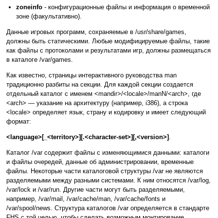
zoneinfo
- конфигурационные файлы и информация о временной
зоне (факультативно).
Данные игровых программ, сохраняемые в /usr/share/games,
должны быть статическими. Любые модифицируемые файлы, такие
как файлы с протоколами и результатами игр, должны размещаться
в каталоге /var/games.
Как известно, страницы интерактивного руководства man
традиционно разбиты на секции. Для каждой секции создается
отдельный каталог с именем <mandir>/<locale>/manN/<arch>, где
<arch> — указание на архитектуру (например, i386), а строка
<locale> определяет язык, страну и кодировку и имеет следующий
формат:
<language>[_<territory>][.<character-set>][,<version>]
.
Каталог /var содержит файлы с изменяющимися данными: каталоги
и файлы очередей, данные об администрировании, временные
файлы. Некоторые части каталоговой структуры /var не являются
разделяемыми между разными системами. К ним относятся /var/log,
/var/lock и /var/run. Другие части могут быть разделяемыми,
например, /var/mail, /var/cache/man, /var/cache/fonts и
/var/spool/news. Структура каталогов /var определяется в стандарте
FHS с той целью, чтобы сделать возможным монтирование