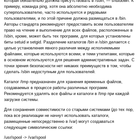
которая обязательно должна присутствовать в /sbin, — shutdown. К
примеру, команда ping, хотя она абсолютно необходима
суперпользователю, часто используется и рядовыми
пользователями, и по этой причине должна размещаться в /bin.
Авторы стандарта рекомендуют предоставить всем пользователям
право на чтение и выполнение для всех файлов, расположенных в
/sbin, кроме, может быть тех программ, для которых установлены
биты setuid и setgid. Разделение каталогов /bin и /sbin делается с
целью установления явного различия между исполняемыми
файлами, которые используются всеми, и теми утилитами, которые
в основном используются для решения административных задач. С
точки зрения безопасности нет никаких преимуществ в том, чтобы
сделать /sbin недоступным для пользователей.
Каталог /tmp предназначен для хранения временных файлов,
создаваемых в процессе работы различных программ.
Рекомендуется удалять все файлы и каталоги в /tmp при каждой
загрузке системы.
Для сохранения совместимости со старыми системами (до тех пор,
пока все реализации не начнут использовать каталоги,
размещенные непосредственно в /var) могут создаваться
следующие символические ссылки:
/usr/spool -> /var/spool