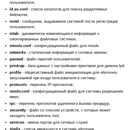
пользователя;
ld.so.conf
- список каталогов для поиска разделяемых
библиотек;
motd
- сообщение, выдаваемое системой после регистрации
пользователя;
mtab
- динамически изменяющаяся информация о
смонтированных файловых системах;
mtools.conf
- конфигурационный файл для mtools
networks
- статическая информация о сетевых именах;
passwd
- файл паролей пользователей;
printcap
- база данных с настройками принтеров для демона lpd;
profile
- общесистемный файл инициализации для оболочки,
запускаемой при входе пользователя в систему;
protocols
- перечень IP-протоколов;
resolv.conf
- конфигурационный файл для системы разрешения
имен;
rpc
- перечень протоколов удаленного вызова процедур;
securetty
- файл со списком устройств, с которых может
заходить пользователь root;
services
- имена портов для сетевых служб;
shells
- список имеющихся в системе оболочек;