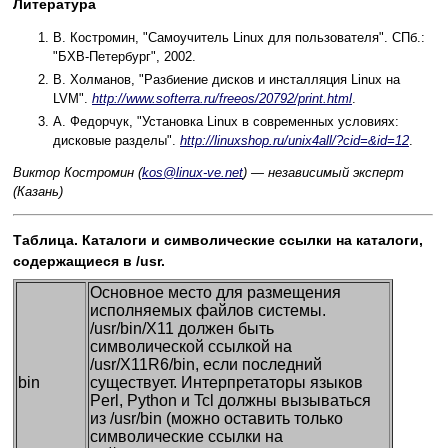
Литература
В. Костромин, "Самоучитель Linux для пользователя". СПб.:
"БХВ-Петербург", 2002.
В. Холманов, "Разбиение дисков и инсталляция Linux на
LVM".
http://www.softerra.ru/freeos/20792/print.html
.
А. Федорчук, "Установка Linux в современных условиях:
дисковые разделы".
http://linuxshop.ru/unix4all/?cid=&id=12
.
Виктор Костромин (
kos@linux-ve.net
) — независимый эксперт
(Казань)
Таблица. Каталоги и символические ссылки на каталоги,
содержащиеся в /usr.
Основное место для размещения
исполняемых файлов системы.
/usr/bin/X11 должен быть
символической ссылкой на
/usr/X11R6/bin, если последний
bin
существует. Интерпретаторы языков
Perl, Python и Tcl должны вызываться
из /usr/bin (можно оставить только
символические ссылки на