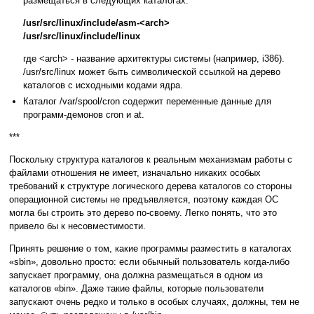
размещаться в следующих каталогах:
/usr/src/linux/include/asm-<arch>
/usr/src/linux/include/linux
где <arch> - название архитектуры системы (например, i386).
/usr/src/linux может быть символической ссылкой на дерево
каталогов с исходными кодами ядра.
Каталог /var/spool/cron содержит переменные данные для
программ-демонов cron и at.
***
Поскольку структура каталогов к реальным механизмам работы с
файлами отношения не имеет, изначально никаких особых
требований к структуре логического дерева каталогов со стороны
операционной системы не предъявляется, поэтому каждая ОС
могла бы строить это дерево по-своему. Легко понять, что это
привело бы к несовместимости.
Принять решение о том, какие программы разместить в каталогах
«sbin», довольно просто: если обычный пользователь когда-либо
запускает программу, она должна размещаться в одном из
каталогов «bin». Даже такие файлы, которые пользователи
запускают очень редко и только в особых случаях, должны, тем не