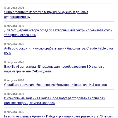
8 августа 2026
Suno ограничит массовую выгрузку AI-музыки и добавит
аудиомаркировку
8 августа 2026
Для MoS₂-транзистора создали затворный диэлектрик с эквивалентной
толщиной около 1 нм
8 августа 2026
Anthropic сократила число срабатываний биофильтра Claude Fable 5 на
85%
8 августа 2026
Backflip AI выпустила ИИ-модель для преобразования 3D-сканов в
параметрические CAD-модели
8 августа 2026
Cloudflare запустила бета-версию браузера Kitesurf для ИИ-агентов
8 августа 2026
Интенсивные задания Claude Code могут расходовать в сотни раз
больше энергии, чем чат-запросы
8 августа 2026
Firebird открыла в Армении ИИ-центр и планирует развернуть 70 тысяч