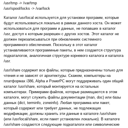
/usr/tmp -> /var/tmp
/usr/spool/locks -> /var/lock
Каталог /usr/local используется для установки программ, которые
будут использоваться локально в рамках данного хоста. Он может
использоваться для программ и данных, не попавших в каталог
/usr, доступ к которым разрешен с других хостов. Этот каталог не
должен перезаписываться при обновлениях системного
программного обеспечения. Поскольку в этот каталог
устанавливаются программные пакеты, в нем создается структура
подкаталогов, аналогичная структуре корневого каталога и каталога
/usr.
/usr/share содержит все файлы, которые предназначены только для
чтения и не зависят от архитектуры. Скажем, компьютеры на
платформах i386, Alpha и PowerPC могут поддерживать один общий
каталог /usr/share, который монтируется на остальных
компьютерах. Примерами файлов, которые размещаются в этом
каталоге, могут служить файлы документации (man, doc) или базы
данных (dict, terminfo, zoneinfo). Любая программа или пакет,
который содержит или требует данных, не подлежащих
модификации, должны хранить эти данные в каталоге /usr/share
(или /usr/local/share, если пакет установлен локально). В каталоге
/usr/share создаются следующие подкаталоги или символические