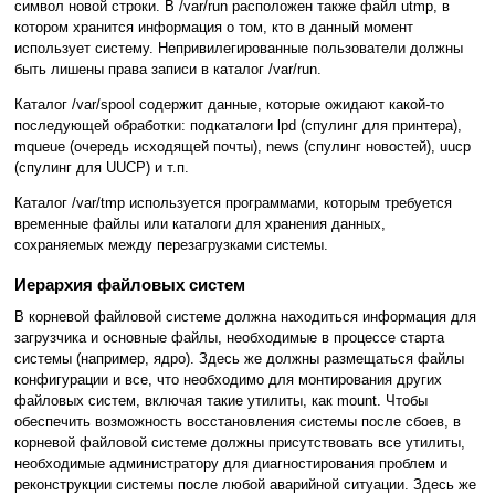
символ новой строки. В /var/run расположен также файл utmp, в
котором хранится информация о том, кто в данный момент
использует систему. Непривилегированные пользователи должны
быть лишены права записи в каталог /var/run.
Каталог /var/spool содержит данные, которые ожидают какой-то
последующей обработки: подкаталоги lpd (спулинг для принтера),
mqueue (очередь исходящей почты), news (спулинг новостей), uucp
(спулинг для UUCP) и т.п.
Каталог /var/tmp используется программами, которым требуется
временные файлы или каталоги для хранения данных,
сохраняемых между перезагрузками системы.
Иерархия файловых систем
В корневой файловой системе должна находиться информация для
загрузчика и основные файлы, необходимые в процессе старта
системы (например, ядро). Здесь же должны размещаться файлы
конфигурации и все, что необходимо для монтирования других
файловых систем, включая такие утилиты, как mount. Чтобы
обеспечить возможность восстановления системы после сбоев, в
корневой файловой системе должны присутствовать все утилиты,
необходимые администратору для диагностирования проблем и
реконструкции системы после любой аварийной ситуации. Здесь же