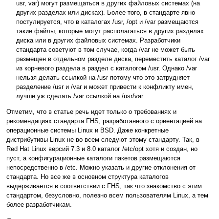
usr, var) могут размещаться в других файловых системах (на
других разделах или дисках). Более того, в стандарте явно
постулируется, что в каталогах /usr, /opt и /var размещаются
такие файлы, которые могут располагаться в других разделах
диска или в других файловых системах. Разработчики
стандарта советуют в том случае, когда /var не может быть
размещен в отдельном разделе диска, переместить каталог /var
из корневого раздела в раздел с каталогом /usr. Однако /var
нельзя делать ссылкой на /usr потому что это затрудняет
разделение /usr и /var и может привести к конфликту имен,
лучше уж сделать /var ссылкой на /usr/var.
Отметим, что в статье речь идет только о требованиях и
рекомендациях стандарта FHS, разработанного с ориентацией на
операционные системы Linux и BSD. Даже конкретные
дистрибутивы Linux не во всем следуют этому стандарту. Так, в
Red Hat Linux версий 7.3 и 8.0 каталог /etc/opt хотя и создан, но
пуст, а конфигурационные каталоги пакетов размещаются
непосредственно в /etc. Можно указать и другие отклонения от
стандарта. Но все же в основном структура каталогов
выдерживается в соответствии с FHS, так что знакомство с этим
стандартом, безусловно, полезно всем пользователям Linux, а тем
более разработчикам.