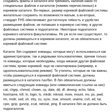
создавать файлы и каталоги или требовать наличия каких-то
специальных файлов и каталогов (помимо перечисленных) в
корневом каталоге. Во-первых, размер корневой файловой системы
желательно сохранять по возможности малым, а во-вторых,
стандарт FHS обеспечивает достаточную гибкость и удобство
размещения файлов, не попавших в корневую систему, в других
файловых системах и подкаталогах. Некоторые подкаталоги
корневого каталога факультативны. Но уж если они существуют, то
должны размещаться в корневом каталоге, но не обязательно в
корневой файловой системе.
Каталог /bin содержит команды, которые могут использоваться как
администратором, так и рядовыми пользователями, причем только
те команды, которые необходимы, когда никакая другая файловая
система, кроме корневой, еще не смонтирована (например, в
однопользовательском режиме). Те утилиты, которые не так важны,
чтобы размещаться в корневой файловой системе, должны
размещаться в каталоге /usr/bin. В /bin обязательно должны
иметься следующие команды (или символические ссылки на них):
cat, chgrp, chmod, chown, cp, date, dd, df, dmesg, echo, false,
hostname, kill, ln, login, ls, mkdir, mknod, more, mount, mv, ps, pwd,
rm, rmdir, sed, sh, stty, su, sync, true, umount, uname, csh, ed, tar,
cpio, gzip, gunzip, zcat, netstat, ping. В каталоге /bin не должно быть
подкаталогов.