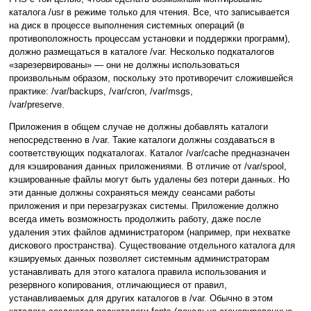
каталога /usr в режиме только для чтения. Все, что записывается
на диск в процессе выполнения системных операций (в
противоположность процессам установки и поддержки программ),
должно размещаться в каталоге /var. Несколько подкаталогов
«зарезервированы» — они не должны использоваться
произвольным образом, поскольку это противоречит сложившейся
практике: /var/backups, /var/cron, /var/msgs,
/var/preserve.
Приложения в общем случае не должны добавлять каталоги
непосредственно в /var. Такие каталоги должны создаваться в
соответствующих подкаталогах. Каталог /var/cache предназначен
для кэширования данных приложениями. В отличие от /var/spool,
кэшированные файлы могут быть удалены без потери данных. Но
эти данные должны сохраняться между сеансами работы
приложения и при перезагрузках системы. Приложение должно
всегда иметь возможность продолжить работу, даже после
удаления этих файлов администратором (например, при нехватке
дискового пространства). Существование отдельного каталога для
кэшируемых данных позволяет системным администраторам
устанавливать для этого каталога правила использования и
резервного копирования, отличающиеся от правил,
устанавливаемых для других каталогов в /var. Обычно в этом