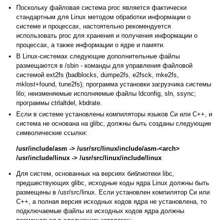
Поскольку файловая система proc является фактически
стандартным для Linux методом обработки информации о
системе и процессах, настоятельно рекомендуется
использовать proc для хранения и получения информации о
процессах, а также информации о ядре и памяти.
В Linux-системах следующие дополнительные файлы
размещаются в /sbin - команды для управления файловой
системой ext2fs (badblocks, dumpe2fs, e2fsck, mke2fs,
mklost+found, tune2fs); программа установки загрузчика системы
lilo; неизменяемые исполняемые файлы ldconfig, sln, ssync;
программы ctrlaltdel, kbdrate.
Если в системе установлены компиляторы языков Cи или C++, и
система не основана на glibc, должны быть созданы следующие
символические ссылки:
/usr/include/asm -> /usr/src/linux/include/asm-<arch>
/usr/include/linux -> /usr/src/linux/include/linux
Для систем, основанных на версиях библиотеки libc,
предшествующих glibc, исходные коды ядра Linux должны быть
размещены в /usr/src/linux. Если установлен компилятор Cи или
C++, а полная версия исходных кодов ядра не установлена, то
подключаемые файлы из исходных кодов ядра должны