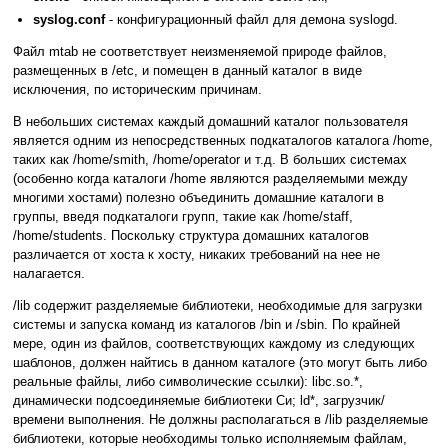
syslog.conf
- конфигурационный файл для демона syslogd.
Файл mtab не соответствует неизменяемой природе файлов,
размещенных в /etc, и помещен в данный каталог в виде
исключения, по историческим причинам.
В небольших системах каждый домашний каталог пользователя
является одним из непосредственных подкаталогов каталога /home,
таких как /home/smith, /home/operator и т.д. В больших системах
(особенно когда каталоги /home являются разделяемыми между
многими хостами) полезно объединить домашние каталоги в
группы, введя подкаталоги групп, такие как /home/staff,
/home/students. Поскольку структура домашних каталогов
различается от хоста к хосту, никаких требований на нее не
налагается.
/lib содержит разделяемые библиотеки, необходимые для загрузки
системы и запуска команд из каталогов /bin и /sbin. По крайней
мере, один из файлов, соответствующих каждому из следующих
шаблонов, должен найтись в данном каталоге (это могут быть либо
реальные файлы, либо символические ссылки): libc.so.*,
динамически подсоединяемые библиотеки Cи; ld*, загрузчик/
времени выполнения. Не должны располагаться в /lib разделяемые
библиотеки, которые необходимы только исполняемым файлам,