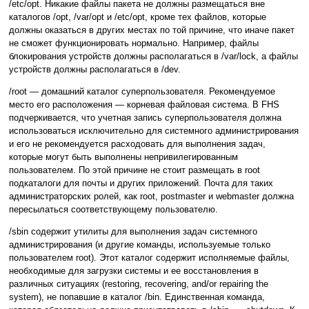
/etc/opt. Никакие файлы пакета не должны размещаться вне
каталогов /opt, /var/opt и /etc/opt, кроме тех файлов, которые
должны оказаться в других местах по той причине, что иначе пакет
не сможет функционировать нормально. Например, файлы
блокирования устройств должны располагаться в /var/lock, а файлы
устройств должны располагаться в /dev.
/root — домашний каталог суперпользователя. Рекомендуемое
место его расположения — корневая файловая система. В FHS
подчеркивается, что учетная запись суперпользователя должна
использоваться исключительно для системного администрирования
и его не рекомендуется расходовать для выполнения задач,
которые могут быть выполнены непривилегированным
пользователем. По этой причине не стоит размещать в root
подкаталоги для почты и других приложений. Почта для таких
администраторских ролей, как root, postmaster и webmaster должна
пересылаться соответствующему пользователю.
/sbin содержит утилиты для выполнения задач системного
администрирования (и другие команды, используемые только
пользователем root). Этот каталог содержит исполняемые файлы,
необходимые для загрузки системы и ее восстановления в
различных ситуациях (restoring, recovering, and/or repairing the
system), не попавшие в каталог /bin. Единственная команда,