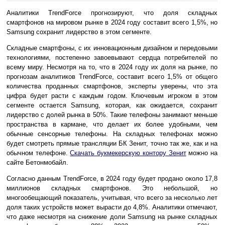
Аналитики TrendForce прогнозируют, что доля складных
смартфонов на мировом рынке в 2024 году составит всего 1,5%, но
Samsung сохранит лидерство в этом сегменте.
Складные смартфоны, с их инновационным дизайном и передовыми
технологиями, постепенно завоевывают сердца потребителей по
всему миру. Несмотря на то, что в 2024 году их доля на рынке, по
прогнозам аналитиков TrendForce, составит всего 1,5% от общего
количества проданных смартфонов, эксперты уверены, что эта
цифра будет расти с каждым годом. Ключевым игроком в этом
сегменте остается Samsung, которая, как ожидается, сохранит
лидерство с долей рынка в 50%. Такие телефоны занимают меньше
пространства в кармане, что делает их более удобными, чем
обычные сенсорные телефоны. На складных телефонах можно
будет смотреть прямые трансляции БК Зенит, точно так же, как и на
обычном телефоне.
Скачать букмекерскую контору Зенит
можно на
сайте Бетонмобайл.
Согласно данным TrendForce, в 2024 году будет продано около 17,8
миллионов складных смартфонов. Это небольшой, но
многообещающий показатель, учитывая, что всего за несколько лет
доля таких устройств может вырасти до 4,8%. Аналитики отмечают,
что даже несмотря на снижение доли Samsung на рынке складных