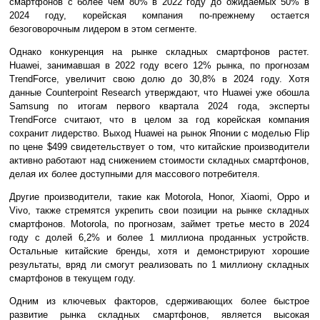
смартфонов с более чем 80% в 2022 году до ожидаемых 50% в
2024 году, корейская компания по-прежнему остается
безоговорочным лидером в этом сегменте.
Однако конкуренция на рынке складных смартфонов растет.
Huawei, занимавшая в 2022 году всего 12% рынка, по прогнозам
TrendForce, увеличит свою долю до 30,8% в 2024 году. Хотя
данные Counterpoint Research утверждают, что Huawei уже обошла
Samsung по итогам первого квартала 2024 года, эксперты
TrendForce считают, что в целом за год корейская компания
сохранит лидерство. Выход Huawei на рынок Японии с моделью Flip
по цене $499 свидетельствует о том, что китайские производители
активно работают над снижением стоимости складных смартфонов,
делая их более доступными для массового потребителя.
Другие производители, такие как Motorola, Honor, Xiaomi, Oppo и
Vivo, также стремятся укрепить свои позиции на рынке складных
смартфонов. Motorola, по прогнозам, займет третье место в 2024
году с долей 6,2% и более 1 миллиона проданных устройств.
Остальные китайские бренды, хотя и демонстрируют хорошие
результаты, вряд ли смогут реализовать по 1 миллиону складных
смартфонов в текущем году.
Одним из ключевых факторов, сдерживающих более быстрое
развитие рынка складных смартфонов, является высокая