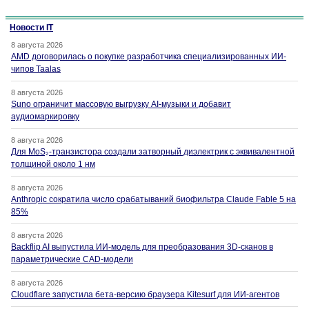
Новости IT
8 августа 2026
AMD договорилась о покупке разработчика специализированных ИИ-
чипов Taalas
8 августа 2026
Suno ограничит массовую выгрузку AI-музыки и добавит
аудиомаркировку
8 августа 2026
Для MoS₂-транзистора создали затворный диэлектрик с эквивалентной
толщиной около 1 нм
8 августа 2026
Anthropic сократила число срабатываний биофильтра Claude Fable 5 на
85%
8 августа 2026
Backflip AI выпустила ИИ-модель для преобразования 3D-сканов в
параметрические CAD-модели
8 августа 2026
Cloudflare запустила бета-версию браузера Kitesurf для ИИ-агентов