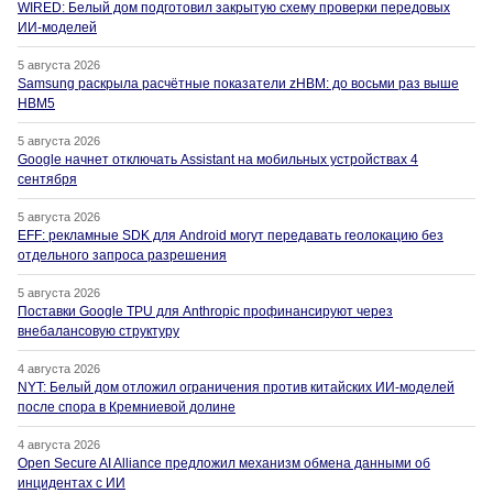
WIRED: Белый дом подготовил закрытую схему проверки передовых
ИИ-моделей
5 августа 2026
Samsung раскрыла расчётные показатели zHBM: до восьми раз выше
HBM5
5 августа 2026
Google начнет отключать Assistant на мобильных устройствах 4
сентября
5 августа 2026
EFF: рекламные SDK для Android могут передавать геолокацию без
отдельного запроса разрешения
5 августа 2026
Поставки Google TPU для Anthropic профинансируют через
внебалансовую структуру
4 августа 2026
NYT: Белый дом отложил ограничения против китайских ИИ-моделей
после спора в Кремниевой долине
4 августа 2026
Open Secure AI Alliance предложил механизм обмена данными об
инцидентах с ИИ