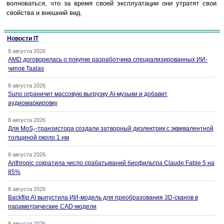
волноваться, что за время своей эксплуатации они утратят свои
свойства и внешний вид.
Новости IT
8 августа 2026
AMD договорилась о покупке разработчика специализированных ИИ-
чипов Taalas
8 августа 2026
Suno ограничит массовую выгрузку AI-музыки и добавит
аудиомаркировку
8 августа 2026
Для MoS₂-транзистора создали затворный диэлектрик с эквивалентной
толщиной около 1 нм
8 августа 2026
Anthropic сократила число срабатываний биофильтра Claude Fable 5 на
85%
8 августа 2026
Backflip AI выпустила ИИ-модель для преобразования 3D-сканов в
параметрические CAD-модели
8 августа 2026