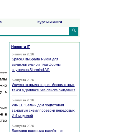
а
Курсы и книги
🔍
Новости IT
5 августа 2026
SpaceX выбрала Nvidia для
вычислительной платформы
спутников Starmind AI1
жете
тапы
5 августа 2026
ожно
Waymo открыла сервис беспилотных
такси в Далласе без списка ожидания
ту с
5 августа 2026
WIRED: Белый дом подготовил
орые
закрытую схему проверки передовых
ов в
ИИ-моделей
ство
5 августа 2026
Samsung раскрыла расчётные