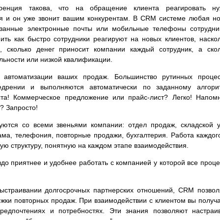
ренция такова, что на обращение клиента реагировать ну
я и он уже звонит вашим конкурентам. В CRM системе любая н
азанные электронные почты или мобильные телефоны сотрудни
ить как быстро сотрудники реагируют на новых клиентов, наско
, сколько денег приносит компании каждый сотрудник, а ско
льности или низкой квалификации.
автоматизации ваших продаж. Большинство рутинных процес
едрении и выполняются автоматически по заданному алгорит
ста! Коммерческое предложение или прайс-лист? Легко! Напом
? Запросто!
тся со всеми звеньями компании: отдел продаж, складской у
ма, телефония, повторные продажи, бухгалтерия. Работа каждог
ную структуру, понятную на каждом этапе взаимодействия.
здо приятнее и удобнее работать с компанией у которой все проц
выстраивании долгосрочных партнерских отношений, CRM позво
жки повторных продаж. При взаимодействии с клиентом вы получ
едпочтениях и потребностях. Эти знания позволяют настраи