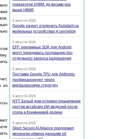
показатели zHBM: до восьми раз
жно
выше HBM5
овая
ков.
5 августа 2026
лько
Google начнет отключать Assistant на
лько
мобильных устройствах 4 сентября
5 августа 2026
EFF: рекламные SDK для Android
сов
могут передавать геолокацию без
му.
отдельного запроса разрешения
нить
5 августа 2026
Поставки Google TPU для Anthropic
чет,
профинансируют через
о из
внебалансовую структуру
4 августа 2026
NYT: Белый дом отложил ограничения
ессы
против китайских ИИ-моделей после
спора в Кремниевой долине
ляют
4 августа 2026
аете
Open Secure AI Alliance предложил
вать
механизм обмена данными об