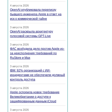
4 августа 2026
OpenAI опубликовала переписку
бывшего инженера Apple в ответ на
иск о коммерческой тайне
3 августа 2026
OpenAI раскрыла архитектуру
голосовой системы GPT-Live
3 августа 2026
ФАС возбудила дело против Apple из-
за неисполнения требований по
RuStore и Max
3 августа 2026
IBM: 92% организаций с ИИ-
инцидентами не обеспечили должный
контроль доступа
3 августа 2026
Apple оспорила новое требование
Великобритании о доступе к
зашифрованным данным iCloud
3 августа 2026