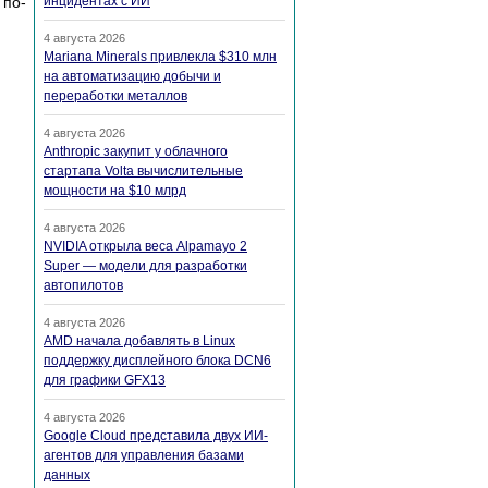
по-
инцидентах с ИИ
4 августа 2026
Mariana Minerals привлекла $310 млн
на автоматизацию добычи и
переработки металлов
4 августа 2026
Anthropic закупит у облачного
стартапа Volta вычислительные
мощности на $10 млрд
4 августа 2026
NVIDIA открыла веса Alpamayo 2
Super — модели для разработки
автопилотов
4 августа 2026
AMD начала добавлять в Linux
поддержку дисплейного блока DCN6
для графики GFX13
4 августа 2026
Google Cloud представила двух ИИ-
агентов для управления базами
данных