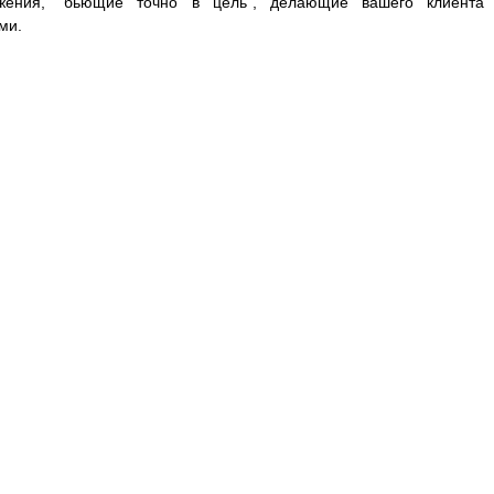
жения, “бьющие точно в цель”, делающие вашего клиента 
ми.