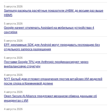
5 августа 2026
Samsung раскрыла расчётные показатели zHBM: до восьми раз выше
HBM5
5 августа 2026
Google начнет отключать Assistant на мобильных устройствах 4
сентября
5 августа 2026
EFF: рекламные SDK для Android могут передавать геолокацию без
отдельного запроса разрешения
5 августа 2026
Поставки Google TPU для Anthropic профинансируют через
внебалансовую структуру
4 августа 2026
NYT: Белый дом отложил ограничения против китайских ИИ-моделей
после спора в Кремниевой долине
4 августа 2026
Open Secure AI Alliance предложил механизм обмена данными об
инцидентах с ИИ
4 августа 2026