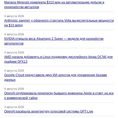
Mariana Minerals привлекла $310 млн на автоматизацию добычи и
переработки металлов
4 августа 2026
Anthropic закупит у облачного стартапа Volta вычислительные мощности
на $10 млрд
4 августа 2026
NVIDIA открыла веса Alpamayo 2 Super — модели для разработки
автопилотов
4 августа 2026
AMD начала добавлять в Linux поддержку дисплейного блока DCN6 для
графики GFX13
4 августа 2026
Google Cloud представила двух ИИ-агентов для управления базами
данных
4 августа 2026
OpenAI опубликовала переписку бывшего инженера Apple в ответ на иск
о коммерческой тайне
3 августа 2026
OpenAI раскрыла архитектуру голосовой системы GPT-Live