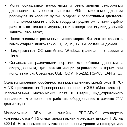
Могут оснащаться емкостными и резистивными сенсорными
дисплеями, с уровнем защиты IP65. Емкостные дисплеи
реагируют на касания рукой. Модели с резистивным дисплеем
— на прикосновения любым твердым предметом: с ними удобно
работать не только стилусом, но и в средствах индивидуальной
защиты (перчатках).
Представлены в различных типоразмерах. Вы можете заказать
компьютеры с диагональю 10, 12, 15, 17, 19, 22 или 24 дюйма.
Поддерживают ОС семейства Windows (начиная с 7 серии) и
Linux.
Оснащаются различными портами для обмена данными с
оборудованием, для автоматизации управление которым они
используются. Среди них USB, COM, RS-232, RS-485, LAN и т.д.
Одна из ключевых особенностей промышленных моноблоков IPPC-
ATVK производства “Проверенные решения” (ООО «Москомсат») -
использование материнских плат и матриц индустриального
назначения, что позволяет работать оборудованию в режиме 24/7
долгие годы.
Моноблочные ЭВМ из линейки IPPC-ATVK стандартно
комплектуются 4 Гб оперативной памяти и жестким диском HDD на
500 Гб. Есть возможность изменения конфигурации и конструктива