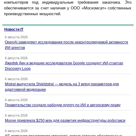
компьютеров под индивидуальные требования заказчика. Это
обеспечивается за счет наличия у ООО «Москомсат» собственных
производственных мощностей.
Новости IT
6 августа 2026
OpenAI замедляет исследования после неконтролируемой активности
ИИ-агентов
6 августа 2026
Джефф Дин и ведущие исследователи Google создадут ИИ-стартап
Discovery Loop
6 августа 2026
Mistral выпустила Shieldstral — модель на 3 млрд параметров для
адаптивной модерации
6 августа 2026
Правительство создало рабочую группу по ИИ и авторскому праву
6 августа 2026
Moove привлекла $250 млн для развития инфраструктуры роботакси
6 августа 2026
ИТ-компании предложили упростить использование обезличенных