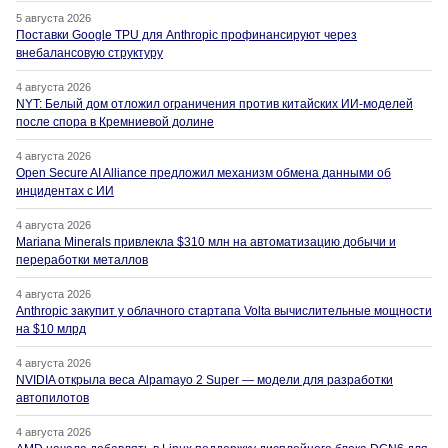
5 августа 2026
Поставки Google TPU для Anthropic профинансируют через
внебалансовую структуру
4 августа 2026
NYT: Белый дом отложил ограничения против китайских ИИ-моделей
после спора в Кремниевой долине
4 августа 2026
Open Secure AI Alliance предложил механизм обмена данными об
инцидентах с ИИ
4 августа 2026
Mariana Minerals привлекла $310 млн на автоматизацию добычи и
переработки металлов
4 августа 2026
Anthropic закупит у облачного стартапа Volta вычислительные мощности
на $10 млрд
4 августа 2026
NVIDIA открыла веса Alpamayo 2 Super — модели для разработки
автопилотов
4 августа 2026