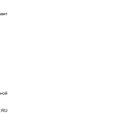
вит
чной
T.RU