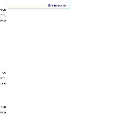
Все новости →
тся
оры,
луга
о со
ков.
ощью
ылка
виса