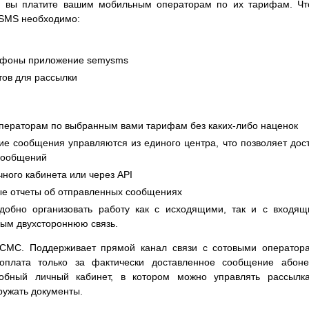
й вы платите вашим мобильным операторам по их тарифам. Ч
ySMS необходимо:
лефоны приложение semysms
ктов для рассылки
ператорам по выбранным вами тарифам без каких-либо наценок
 сообщения управляются из единого центра, что позволяет дос
 сообщений
чного кабинета или через API
ые отчеты об отправленных сообщениях
добно организовать работу как с исходящими, так и с входя
ым двухстороннюю связь.
МС. Поддерживает прямой канал связи с сотовыми оператора
оплата только за фактически доставленное сообщение абоне
добный личный кабинет, в котором можно управлять рассылк
гружать документы.