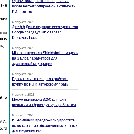
OpenAI замедляет исследования
вие
после неконтролируемой активности
ИИ-агентов
ржки
6 августа 2026
Джефф Дин и ведущие исследователи
ется
Google создадут ИИ-стартап
Discovery Loop
овых
п.)
6 августа 2026
Mistral выпустила Shieldstral — модель
на 3 млрд параметров для
адаптивной модерации
6 августа 2026
Правительство создало рабочую
группу по ИИ и авторскому праву
6 августа 2026
ей и
Moove привлекла $250 млн для
развития инфраструктуры роботакси
6 августа 2026
ИТ-компании предложили упростить
МС-
использование обезличенных данных
S.ru
для обучения ИИ