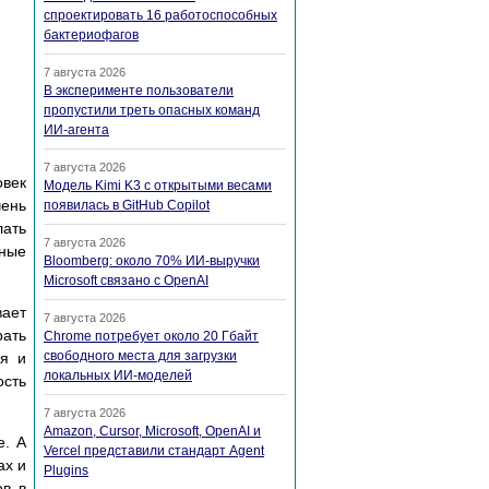
спроектировать 16 работоспособных
бактериофагов
7 августа 2026
В эксперименте пользователи
пропустили треть опасных команд
ИИ-агента
7 августа 2026
овек
Модель Kimi K3 с открытыми весами
чень
появилась в GitHub Copilot
лать
7 августа 2026
ьные
Bloomberg: около 70% ИИ-выручки
Microsoft связано с OpenAI
вает
7 августа 2026
рать
Chrome потребует около 20 Гбайт
свободного места для загрузки
ия и
локальных ИИ-моделей
ость
7 августа 2026
Amazon, Cursor, Microsoft, OpenAI и
е. А
Vercel представили стандарт Agent
ах и
Plugins
ов в