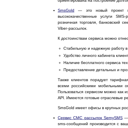
ориентирована на построение долго
SmsGold
— это новый проект ко
высококачественные услуги SMS-р
розничная торговля, банковский се
Viber-рассылок.
К достоинствам сервиса можно отнес
Стабильную и надежную работу в
Удобство личного кабинета клиен
Наличие бесплатного сервиса те
Предоставление детальных и про
Также клиентов порадует тарифна
всеми российскими мобильными оп
Пользоваться сервисом можно как из
API. Имеются готовые отраслевые р
SmsGold имеет офисы в крупных росс
Сервис СМС рассылок SemySMS
— 
sms-сообщений производится с ваш