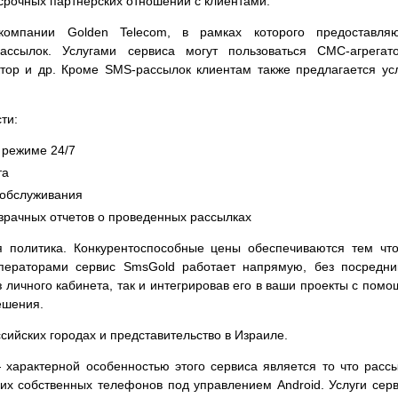
срочных партнерских отношений с клиентами.
мпании Golden Telecom, в рамках которого предоставляю
ассылок. Услугами сервиса могут пользоваться СМС-агрегат
ктор и др. Кроме SMS-рассылок клиентам также предлагается ус
ти:
 режиме 24/7
та
хобслуживания
зрачных отчетов о проведенных рассылках
я политика. Конкурентоспособные цены обеспечиваются тем чт
ераторами сервис SmsGold работает напрямую, без посредни
 личного кабинета, так и интегрировав его в ваши проекты с пом
ешения.
ийских городах и представительство в Израиле.
характерной особенностью этого сервиса является то что расс
их собственных телефонов под управлением Android. Услуги сер