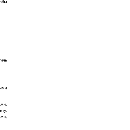
тобы
тичь
щими
ми.
нту.
ами,