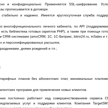
асно и конфиденциально. Применяется SSL-шифрование. Усло
зы прописывается в договоре.
 стабильно и надежно. Имеется круглосуточная служба подде
з многофункционального личного кабинета, по API (поддержива
есть библиотека готовых скриптов PHP), а также при помощи гот
CRM-системами (amoCRM, 1C, 1C-Битрикс, bitrix24.ru, inSales и т.
ых и персонифицированных рассылок;
раздниками, днями рождений и т.п.;
;
 тарифных планов без абонентских плат, минимальных платеж
агентских программ для привлечения новых клиентов.
ании постоянно работают над совершенствованием сервиса С
редлагаемых услуг и поддержки клиентов. Компания TargetSM