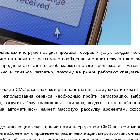
тивных инструментов для продажи товаров и услуг. Каждый чел
 что он прочитает рекламное сообщение и станет покупателем о
 предпочитают этот способ маркетингового продвижения. Разос
ьно и слишком затратно, поэтому на рынке работают специал
бласти СМС рассылок, который работает по всему миру и охваты
 использования сервиса необходимо пройти регистрацию, выб
, загрузить базу телефонных номеров, создать текст сообщен
ема автоматически начнет массовую рассылку абонентам, скор
ддерживающим связь с клиентами посредством СМС во всем мир
ь абонентам о проведении различных акций, мероприятий, скидк
MS и обычным пользователям, у которых много важных контакт