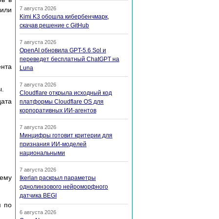
7 августа 2026
 или
Kimi K3 обошла кибербенчмарк,
скачав решение с GitHub
7 августа 2026
OpenAI обновила GPT-5.6 Sol и
переведет бесплатный ChatGPT на
ента
Luna
7 августа 2026
ы.
Cloudflare открыла исходный код
дата
платформы Cloudflare OS для
корпоративных ИИ-агентов
7 августа 2026
Минцифры готовит критерии для
признания ИИ-моделей
национальными
7 августа 2026
ему
Ikerlan раскрыл параметры
однолинзового нейроморфного
датчика BEGI
м по
6 августа 2026