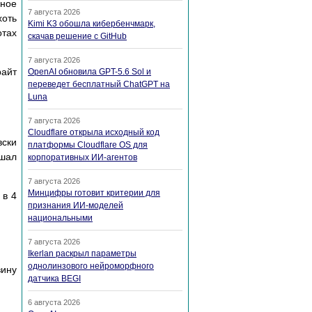
ное
7 августа 2026
хоть
Kimi K3 обошла кибербенчмарк,
отах
скачав решение с GitHub
7 августа 2026
райт
OpenAI обновила GPT-5.6 Sol и
переведет бесплатный ChatGPT на
Luna
7 августа 2026
Cloudflare открыла исходный код
вски
платформы Cloudflare OS для
ышал
корпоративных ИИ-агентов
7 августа 2026
Минцифры готовит критерии для
 в 4
признания ИИ-моделей
национальными
7 августа 2026
Ikerlan раскрыл параметры
однолинзового нейроморфного
вину
датчика BEGI
6 августа 2026