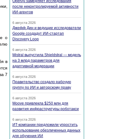
OpenAI замедляет исследования
ики,
после неконтролируемой активности
ИИ-агентов
6 августа 2026
Джефф Дин и ведущие исследователи
Google создадут ИИ-стартап
ие о
Discovery Loop
телю
6 августа 2026
Mistral выпустила Shieldstral — модель
на 3 млрд параметров для
бя в
адаптивной модерации
ется
за 7
6 августа 2026
Правительство создало рабочую
группу по ИИ и авторскому праву
6 августа 2026
Moove привлекла $250 млн для
развития инфраструктуры роботакси
6 августа 2026
ИТ-компании предложили упростить
использование обезличенных данных
для обучения ИИ