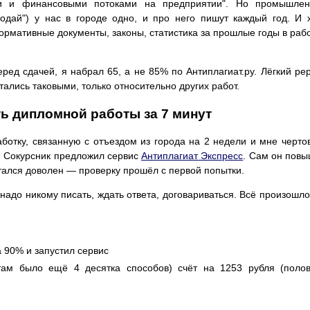
и и финансовыми потоками на предприятии". Но промышлен
родай") у нас в городе одно, и про него пишут каждый год. И 
ормативные документы, законы, статистика за прошлые годы в раб
ред сдачей, я набрал 65, а не 85% по Антиплагиат.ру. Лёгкий ре
тались таковыми, только относительно других работ.
ь дипломной работы за 7 минут
отку, связанную с отъездом из города на 2 недели и мне черто
. Сокурсник предложил сервис
Антиплагиат Экспресс
. Сам он пов
стался доволен — проверку прошёл с первой попытки.
надо никому писать, ждать ответа, договариваться. Всё произошло
 90% и запустил сервис
там было ещё 4 десятка способов) счёт на 1253 рубля (поло