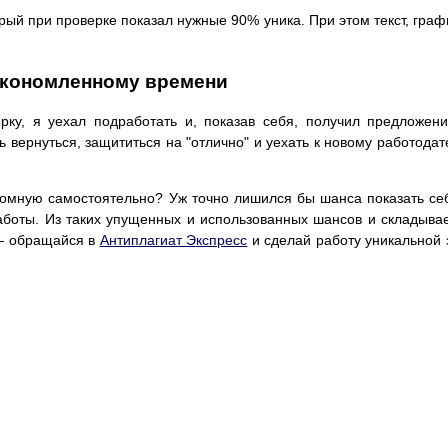
рый при проверке показал нужные 90% уника. При этом текст, граф
экономленному времени
рку, я уехал подработать и, показав себя, получил предложен
 вернуться, защититься на "отлично" и уехать к новому работода
ломную самостоятельно? Уж точно лишился бы шанса показать се
аботы. Из таких упущенных и использованных шансов и складыва
 — обращайся в
Антиплагиат Экспресс
и сделай работу уникальной 