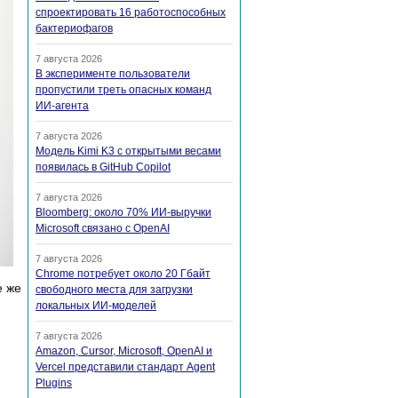
спроектировать 16 работоспособных
бактериофагов
7 августа 2026
В эксперименте пользователи
пропустили треть опасных команд
ИИ-агента
7 августа 2026
Модель Kimi K3 с открытыми весами
появилась в GitHub Copilot
7 августа 2026
Bloomberg: около 70% ИИ-выручки
Microsoft связано с OpenAI
7 августа 2026
Chrome потребует около 20 Гбайт
е же
свободного места для загрузки
локальных ИИ-моделей
7 августа 2026
Amazon, Cursor, Microsoft, OpenAI и
Vercel представили стандарт Agent
Plugins