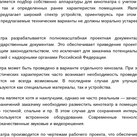
яется подбор собственно аппаратуры для кинотеатра с учетом
у, так и определенных ранее характеристик помещения. Явл
редлагает широкий спектр устройств, ориентируясь при это
 предлагаемые технические варианты не должны морально устаре
тра разрабатывается полномасштабная проектная документац
ударственным документам. Это обеспечивает приведение проек
щим законодательством, что исключает для заказчика потенциал
изий с надзорными органами Российской Федерации.
ра может быть проведено в варианте отдельного кинозала. При 
тических характеристик часто возникает необходимость провед
ается не всегда возможным. В последнем случае для улучше
ьзуются как специальные материалы, так и устройства.
ла является хотя и наилучшим, однако не часто реальным — зача
раничений заказчику необходимо разместить кинотеатр в помеще
остиной, спальне и пр. В этом случае для сохранения интер
пользуется встроенное оборудование. Современные техноло
кокачественные звуковые и видеорешения.
атра производится по чертежам рабочего проекта, что обеспечи