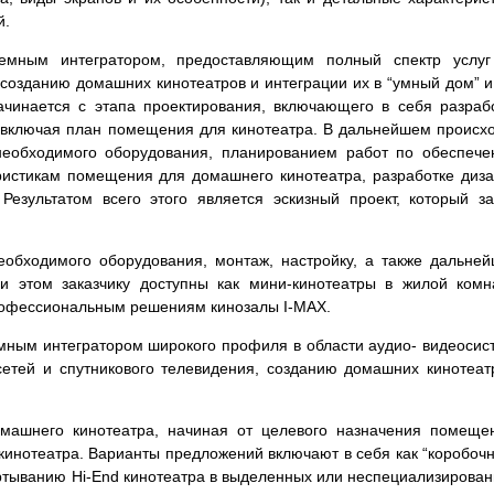
й.
темным интегратором, предоставляющим полный спектр услуг
 созданию домашних кинотеатров и интеграции их в “умный дом” и
чинается с этапа проектирования, включающего в себя разраб
, включая план помещения для кинотеатра. В дальнейшем происх
необходимого оборудования, планированием работ по обеспеч
еристикам помещения для домашнего кинотеатра, разработке диз
езультатом всего этого является эскизный проект, который з
еобходимого оборудования, монтаж, настройку, а также дальне
и этом заказчику доступны как мини-кинотеатры в жилой комн
 профессиональным решениям кинозалы I-MAX.
мным интегратором широкого профиля в области аудио- видеосис
етей и спутникового телевидения, созданию домашних кинотеат
машнего кинотеатра, начиная от целевого назначения помеще
инотеатра. Варианты предложений включают в себя как “коробоч
ертыванию Hi-End кинотеатра в выделенных или неспециализирова