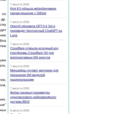
7 августа 2026
Kimi K3 обошла кибербенчмарк,
скачав решение с GitHub
 по
 др.
7 августа 2026
отку
OpenAI обновила GPT-5.6 Sol и
одит
переведет бесплатный ChatGPT на
ению
Luna
айна
7 августа 2026
атем
Cloudflare открыла исходный код
платформы Cloudflare OS для
корпоративных ИИ-агентов
йшее
ате,
7 августа 2026
Минцифры готовит критерии для
признания ИИ-моделей
тем,
национальными
ров,
7 августа 2026
Ikerlan раскрыл параметры
однолинзового нейроморфного
ния,
датчика BEGI
ные”
нных
6 августа 2026