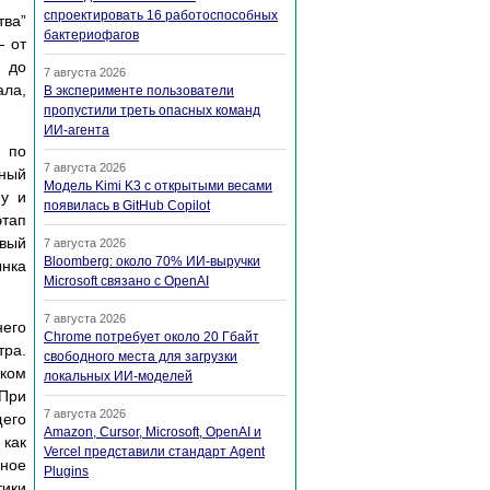
спроектировать 16 работоспособных
тва”
бактериофагов
— от
 до
7 августа 2026
ла,
В эксперименте пользователи
пропустили треть опасных команд
ИИ-агента
я по
7 августа 2026
лный
Модель Kimi K3 с открытыми весами
ну и
появилась в GitHub Copilot
этап
рвый
7 августа 2026
Bloomberg: около 70% ИИ-выручки
ынка
Microsoft связано с OpenAI
7 августа 2026
него
Chrome потребует около 20 Гбайт
тра.
свободного места для загрузки
иком
локальных ИИ-моделей
 При
7 августа 2026
щего
Amazon, Cursor, Microsoft, OpenAI и
 как
Vercel представили стандарт Agent
ное
Plugins
тики