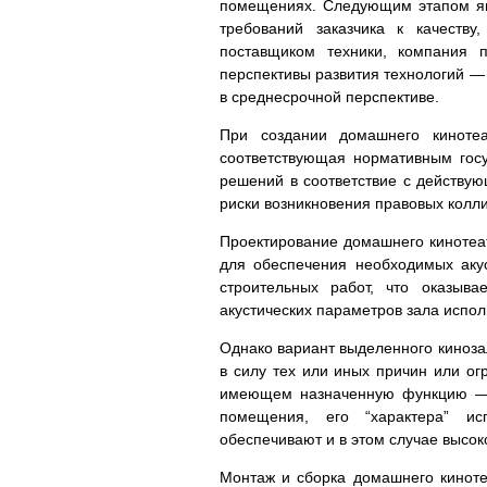
помещениях. Следующим этапом явл
требований заказчика к качеств
поставщиком техники, компания п
перспективы развития технологий —
в среднесрочной перспективе.
При создании домашнего кинотеа
соответствующая нормативным гос
решений в соответствие с действую
риски возникновения правовых колл
Проектирование домашнего кинотеат
для обеспечения необходимых акус
строительных работ, что оказыв
акустических параметров зала испол
Однако вариант выделенного киноза
в силу тех или иных причин или ог
имеющем назначенную функцию — г
помещения, его “характера” ис
обеспечивают и в этом случае высо
Монтаж и сборка домашнего киноте