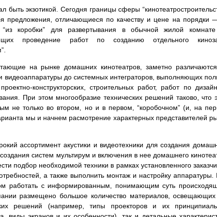
л быть экзотикой. Сегодня границы сферы “кинотеатростроительс
бя предложения, отличающиеся по качеству и цене на порядки 
в “из коробки” для развертывания в обычной жилой комнате
ющих проведение работ по созданию отдельного киноза
”.
отающие на рынке домашних кинотеатров, заметно различаютс
 и видеоаппаратуры до системных интеграторов, выполняющих по
роектно-конструкторских, строительных работ, работ по дизай
вания. При этом многообразие технических решений таково, что 
м не только во втором, но и в первом, “коробочном” (и, на пе
 варианта мы и начнем расмотрение характерных представителей р
рокий ассортимент акустики и видеотехники для создания домаш
 создания систем мультирум и включения в нее домашнего кинотеа
сти подбор необходимой техники в рамках установленного заказч
требностей, а также выполнить монтаж и настройку аппаратуры.
гом работать с информированным, понимающим суть происходя
мпании размещено большое количество материалов, освещающих
ких решений (например, типы проекторов и их принципиаль
а, виды экранов и их особенности), так и детальные характерис