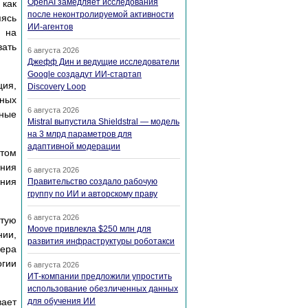
OpenAI замедляет исследования
 как
после неконтролируемой активности
яясь
ИИ-агентов
м на
вать
6 августа 2026
Джефф Дин и ведущие исследователи
Google создадут ИИ-стартап
ия,
Discovery Loop
тных
6 августа 2026
ьные
Mistral выпустила Shieldstral — модель
на 3 млрд параметров для
адаптивной модерации
этом
ения
6 августа 2026
ния
Правительство создало рабочую
группу по ИИ и авторскому праву
6 августа 2026
стую
Moove привлекла $250 млн для
нии,
развития инфраструктуры роботакси
ьера
гии
6 августа 2026
ИТ-компании предложили упростить
использование обезличенных данных
для обучения ИИ
вает