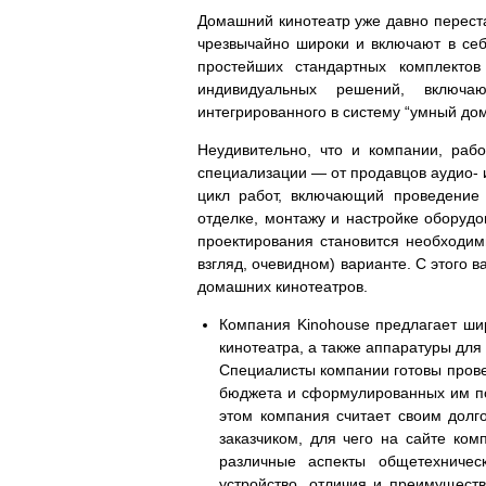
Домашний кинотеатр уже давно переста
чрезвычайно широки и включают в се
простейших стандартных комплекто
индивидуальных решений, включа
интегрированного в систему “умный дом
Неудивительно, что и компании, раб
специализации — от продавцов аудио-
цикл работ, включающий проведение п
отделке, монтажу и настройке оборудо
проектирования становится необходимы
взгляд, очевидном) варианте. С этого
домашних кинотеатров.
Компания Kinohouse предлагает ши
кинотеатра, а также аппаратуры для
Специалисты компании готовы прове
бюджета и сформулированных им по
этом компания считает своим дол
заказчиком, для чего на сайте ко
различные аспекты общетехничес
устройство, отличия и преимуществ