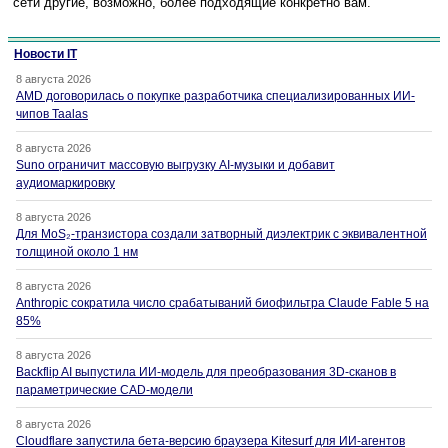
сети другие, возможно, более подходящие конкретно вам.
Новости IT
8 августа 2026
AMD договорилась о покупке разработчика специализированных ИИ-
чипов Taalas
8 августа 2026
Suno ограничит массовую выгрузку AI-музыки и добавит
аудиомаркировку
8 августа 2026
Для MoS₂-транзистора создали затворный диэлектрик с эквивалентной
толщиной около 1 нм
8 августа 2026
Anthropic сократила число срабатываний биофильтра Claude Fable 5 на
85%
8 августа 2026
Backflip AI выпустила ИИ-модель для преобразования 3D-сканов в
параметрические CAD-модели
8 августа 2026
Cloudflare запустила бета-версию браузера Kitesurf для ИИ-агентов