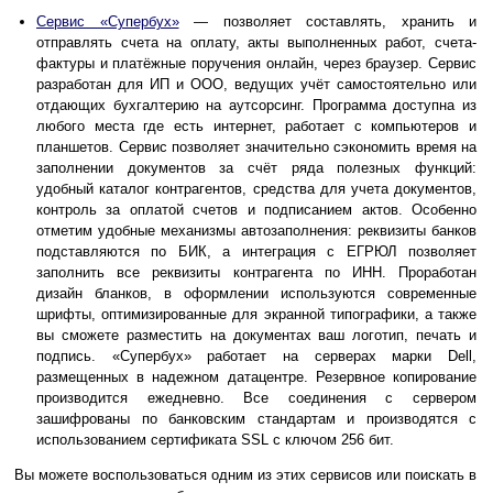
Сервис «Супербух»
— позволяет составлять, хранить и
отправлять счета на оплату, акты выполненных работ, счета-
фактуры и платёжные поручения онлайн, через браузер. Сервис
разработан для ИП и ООО, ведущих учёт самостоятельно или
отдающих бухгалтерию на аутсорсинг. Программа доступна из
любого места где есть интернет, работает с компьютеров и
планшетов. Сервис позволяет значительно сэкономить время на
заполнении документов за счёт ряда полезных функций:
удобный каталог контрагентов, средства для учета документов,
контроль за оплатой счетов и подписанием актов. Особенно
отметим удобные механизмы автозаполнения: реквизиты банков
подставляются по БИК, а интеграция с ЕГРЮЛ позволяет
заполнить все реквизиты контрагента по ИНН. Проработан
дизайн бланков, в оформлении используются современные
шрифты, оптимизированные для экранной типографики, а также
вы сможете разместить на документах ваш логотип, печать и
подпись. «Супербух» работает на серверах марки Dell,
размещенных в надежном датацентре. Резервное копирование
производится ежедневно. Все соединения с сервером
зашифрованы по банковским стандартам и производятся с
использованием сертификата SSL с ключом 256 бит.
Вы можете воспользоваться одним из этих сервисов или поискать в