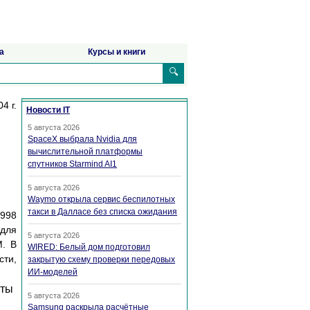
а
Курсы и книги
🔍
4 г.
Новости IT
5 августа 2026
SpaceX выбрала Nvidia для
вычислительной платформы
спутников Starmind AI1
5 августа 2026
Waymo открыла сервис беспилотных
такси в Далласе без списка ожидания
1998
 для
5 августа 2026
М. В
WIRED: Белый дом подготовил
сти,
закрытую схему проверки передовых
ИИ-моделей
сты
5 августа 2026
Samsung раскрыла расчётные