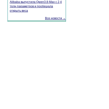
Alibaba выпустила Qwen3.8-Max с 2,4
трлн параметров и пообещала
открыть веса
Все новости →