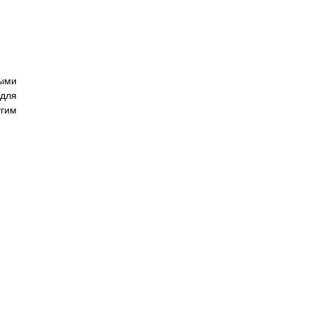
ыми
 для
угим