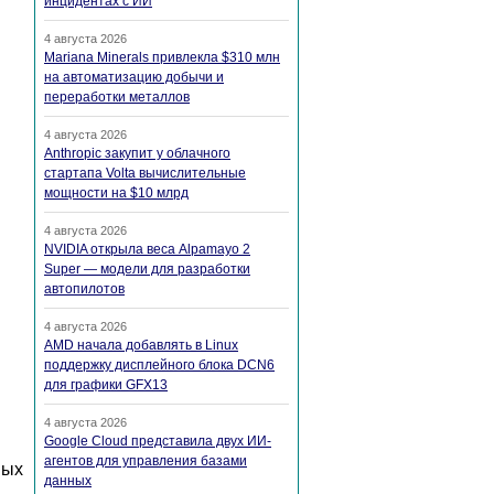
инцидентах с ИИ
4 августа 2026
Mariana Minerals привлекла $310 млн
на автоматизацию добычи и
переработки металлов
4 августа 2026
Anthropic закупит у облачного
стартапа Volta вычислительные
мощности на $10 млрд
4 августа 2026
NVIDIA открыла веса Alpamayo 2
Super — модели для разработки
автопилотов
4 августа 2026
AMD начала добавлять в Linux
поддержку дисплейного блока DCN6
для графики GFX13
4 августа 2026
Google Cloud представила двух ИИ-
агентов для управления базами
вых
данных