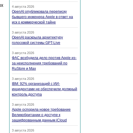
ых
4 августа 2026
OpenAI опубликовала переписку
бывшего инженера Apple в ответ на
иск о коммерческой тайне
3 августа 2026
OpenAI раскрыла архитектуру
голосовой системы GPT-Live
3 августа 2026
ФАС возбудила дело против Apple из-
за неисполнения требований по
RuStore и Max
3 августа 2026
IBM: 92% организаций с ИИ-
инцидентами не обеспечили должный
контроль доступа
3 августа 2026
Apple оспорила новое требование
Великобритании о доступе к
зашифрованным данным iCloud
3 августа 2026