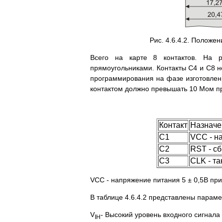
Рис. 4.6.4.2. Положен
Всего на карте 8 контактов. На р
прямоугольниками. Контакты C4 и С8 не
программирования на фазе изготовлен
контактом должно превышать 10 Мом п
Контакт
Назначе
С1
VCC - н
С2
RST - с
С3
CLK - т
VCC - напряжение питания 5 ± 0,5В пр
В таблице 4.6.4.2 представлены пара
V
- Высокий уровень входного сигнала
IH