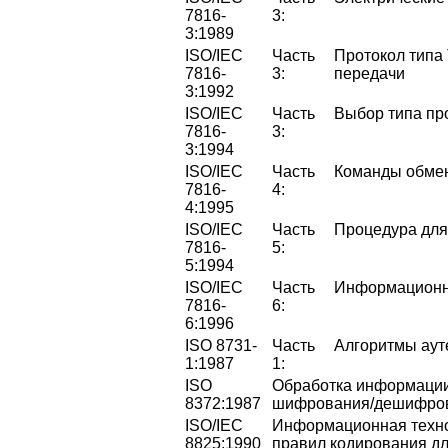
7816-
3:
3:1989
ISO/IEC
Часть
Протокол типа
7816-
3:
передачи
3:1992
ISO/IEC
Часть
Выбор типа пр
7816-
3:
3:1994
ISO/IEC
Часть
Команды обме
7816-
4:
4:1995
ISO/IEC
Часть
Процедура для
7816-
5:
5:1994
ISO/IEC
Часть
Информационн
7816-
6:
6:1996
ISO 8731-
Часть
Алгоритмы аут
1:1987
1:
ISO
Обработка информации
8372:1987
шифрования/дешифро
ISO/IEC
Информационная техно
8825:1990
правил кодирования дл