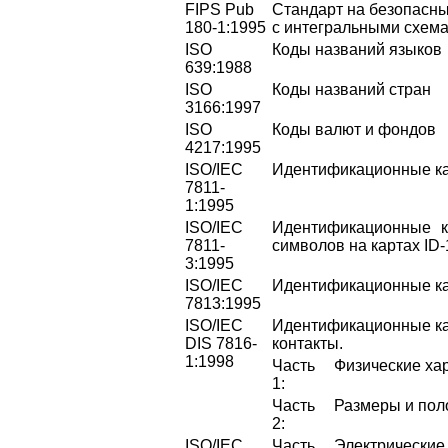
FIPS Pub
Стандарт на безопасны
180-1:1995
с интегральными схем
ISO
Коды названий языков
639:1988
ISO
Коды названий стран
3166:1997
ISO
Коды валют и фондов
4217:1995
ISO/IEC
Идентификационные кар
7811-
1:1995
ISO/IEC
Идентификационные к
7811-
символов на картах ID-
3:1995
ISO/IEC
Идентификационные ка
7813:1995
ISO/IEC
Идентификационные ка
DIS 7816-
контакты.
1:1998
Часть
Физические хар
1:
Часть
Размеры и пол
2:
ISO/IEC
Часть
Электрические