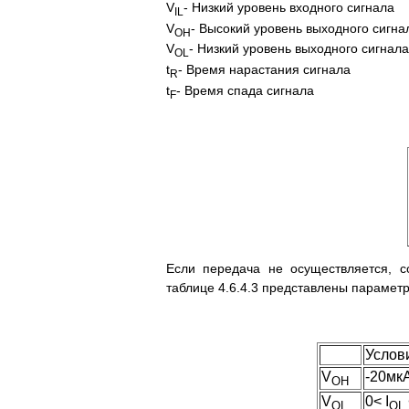
V
- Низкий уровень входного сигнала
IL
V
- Высокий уровень выходного сигна
OH
V
- Низкий уровень выходного сигнала
OL
t
- Время нарастания сигнала
R
t
- Время спада сигнала
F
Если передача не осуществляется, с
таблице 4.6.4.3 представлены параме
Услов
V
-20мк
OH
V
0< I
OL
OL