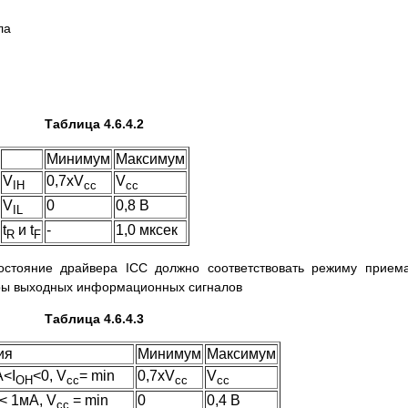
ла
Таблица 4.6.4.2
Минимум
Максимум
V
0,7xV
V
IH
cc
cc
V
0
0,8 В
IL
t
и t
-
1,0 мксек
R
F
остояние драйвера ICC должно соответствовать режиму прием
тры выходных информационных сигналов
Таблица 4.6.4.3
ия
Минимум
Максимум
А<I
<0, V
= min
0,7xV
V
OH
cc
cc
cc
< 1мА, V
= min
0
0,4 В
cc