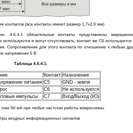
ие контактов (все контакты имеют размер 1,7х2,0 мм)
ис. 4.6.4.1 обязательные контакты представлены закрашенн
 используются и могут отсутствовать, контакт же С6 используется
ия. Сопротивление для этого контакта по отношению к любым др
ри напряжении 5 В.
Таблица 4.6.4.1.
ние
Контакт
Назначение
апряжение питания
С5
GND - земля
брос
С6
Не используется
актовые импульсы
С7
Вход/Выход (I/O)
и токе 50 мА при любых частотах работы микросхемы.
метры входных информационных сигналов