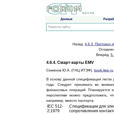
архив
Данные
Разраб
Назад:
4.6.3. Протокол 
Оглавле
Вперёд:
5
4.6.4. Смарт-карты EMV
Семёнов Ю.А. (ГНЦ ИТЭФ),
book.itep.ru
В основу данной спецификации легли р
года. Следует принимать во вниман
финансовых операций. Планируется е
перспективе можно предположить, чт
например, вместо паспорта.
IEC 512-
Спецификации для элек
2:1979
сопротивления контакт