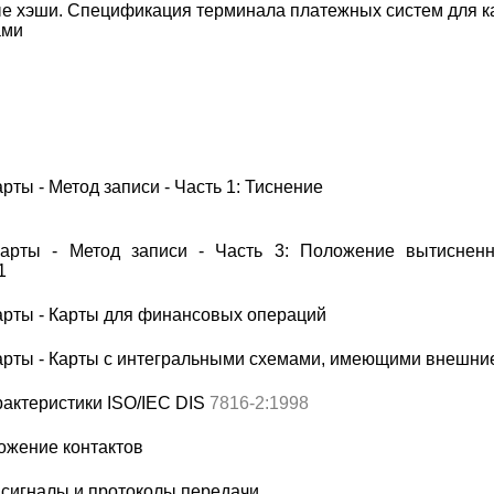
е хэши. Спецификация терминала платежных систем для к
ами
ты - Метод записи - Часть 1: Тиснение
арты - Метод записи - Часть 3: Положение вытиснен
1
рты - Карты для финансовых операций
рты - Карты с интегральными схемами, имеющими внешни
актеристики ISO/IEC DIS
7816-2:1
998
ожение контактов
 сигналы и протоколы передачи