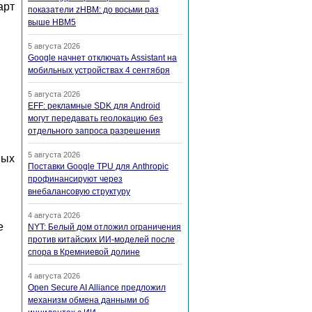
арт
показатели zHBM: до восьми раз
выше HBM5
5 августа 2026
Google начнет отключать Assistant на
мобильных устройствах 4 сентября
5 августа 2026
EFF: рекламные SDK для Android
могут передавать геолокацию без
отдельного запроса разрешения
5 августа 2026
ных
Поставки Google TPU для Anthropic
профинансируют через
внебалансовую структуру
4 августа 2026
е
NYT: Белый дом отложил ограничения
против китайских ИИ-моделей после
спора в Кремниевой долине
4 августа 2026
Open Secure AI Alliance предложил
механизм обмена данными об