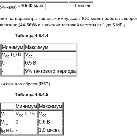
=30пФ макс
-
1,0 мксек
ерминала)
ания на параметры тактовых импульсов. ICC может работать корре
апазоне (44-56)% и значении тактовой частоты от 1 до 5 МГц.
Таблица 4.6.4.4
Минимум
Максимум
V
-0,7В
V
cc
cc
0
0,5 В
-
9% тактового периода
ки сигнала сброса (RST).
Таблица 4.6.4.5
Минимум
Максимум
V
V
-0,7В
V
IH
cc
cc
V
0
0,6 В
IL
t
и t
-
1,0 мксек
R
F