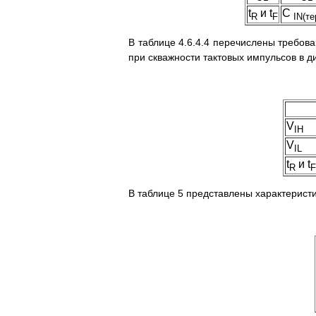
t
и t
C
R
F
IN(т
В таблице 4.6.4.4 перечислены требов
при скважности тактовых импульсов в ди
V
IH
V
IL
t
и t
R
F
В таблице 5 представлены характеристи