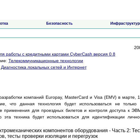
отка
Безопасность
Инфраструктур
200
для работы с кредитными картами CyberCash версия 0.8
ние:
Телекоммуникационные технологии
. Диагностика локальных сетей и Интернет
азработки компаний Europay, MasterCard и Visa (EMV) в марте, 
ие, что данная технология будет использоваться не только
е применения для проездных билетов и контроля доступа к ЭВ
о эта техника будет использоваться для идентификации лично
тромеханических компонентов оборудования - Часть 2: Те
ов, тесты проверки изоляции и перегрузок