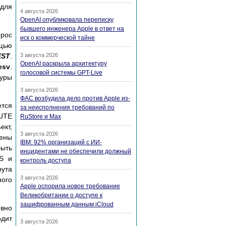
 для
4 августа 2026
OpenAI опубликовала переписку
бывшего инженера Apple в ответ на
прос
иск о коммерческой тайне
ощью
EST
.
3 августа 2026
OpenAI раскрыла архитектуру
esv
.
голосовой системы GPT-Live
дуры
3 августа 2026
ФАС возбудила дело против Apple из-
ется
за неисполнения требований по
UTE
RuStore и Max
ект,
3 августа 2026
лены
IBM: 92% организаций с ИИ-
ыть
инцидентами не обеспечили должный
oS и
контроль доступа
рута
3 августа 2026
ного
Apple оспорила новое требование
Великобритании о доступе к
зашифрованным данным iCloud
вно
дит
3 августа 2026