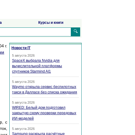
а
Курсы и книги
🔍
4 г.
Новости IT
ам
5 августа 2026
SpaceX выбрала Nvidia для
вычислительной платформы
спутников Starmind AI1
5 августа 2026
Waymo открыла сервис беспилотных
такси в Далласе без списка ожидания
5 августа 2026
WIRED: Белый дом подготовил
закрытую схему проверки передовых
ИИ-моделей
р, с
ток,
5 августа 2026
Samsung раскрыла расчётные
гает