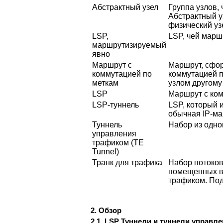
Абстрактный узел
Группа узлов,
Абстрактный у
физический уз
LSP,
LSP, чей мар
маршрутизируемый
явно
Маршрут с
Маршрут, сфор
коммутацией по
коммутацией 
меткам
узлом другому 
LSP
Маршрут с ком
LSP-туннель
LSP, который 
обычная IP-ма
Туннель
Набор из одно
управления
трафиком (TE
Tunnel)
Транк для трафика
Набор потоков
помещенных в 
трафиком. Под
2. Обзор
2.1. LSP Туннели и туннели управл