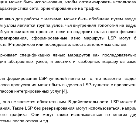
ция может быть использована, чтобы оптимизировать использов
арактеристики сети, ориентированные на трафик.
х явно для работы с метками, может быть обобщена путем введ
м узлом является группа узлов, чья внутренняя топология не видн
ый узел считается простым, если он содержит только один физиче
страгирования, сформированные явно маршруты LSP могут б
ть IP-префиксов или последовательность автономных систем.
рживает спецификацию явных маршрутов как последовательно
ция абстрактных узлов, и жестких и свободных маршрутов зам
я формирования LSP-туннелей является то, что позволяет выде
олоса пропускания может быть выделена LSP-туннелю с привлече
ассов интегрированных услуг [4].
, оно не является обязательным. В действительности, LSP может 
ания. Такие LSP без резервирования могут использоваться, напри
ого трафика. Они могут также использоваться во многих др
темы после отказа и т.д.