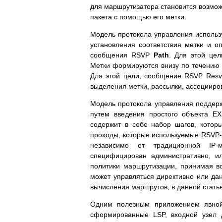
для маршрутизатора становится возмо
пакета с помощью его метки.
Модель протокола управления использу
установления соответствия метки и 
сообщения RSVP
Path
. Для этой це
Метки формируются внизу по течению
Для этой цели, сообщение RSVP Res
выделения метки, рассылки, ассоцииро
Модель протокола управления поддерж
путем введения простого объекта 
содержит в себе набор шагов, которы
проходы, которые используемые RSVP
независимо от традиционной IP
специфицирован административно, и
политики маршрутизации, принимая в
может управляться директивно или да
вычисления маршрутов, в данной стать
Одним полезным приложением явной
сформированные LSP, входной узел 