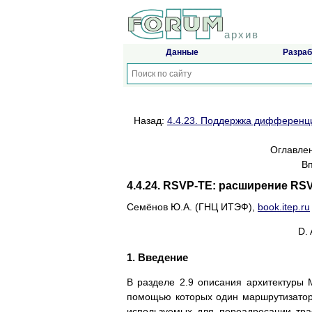
архив
Данные
Разраб
Назад:
4.4.23. Поддержка дифференц
Оглавле
В
4.4.24. RSVP-TE: расширение RS
Семёнов Ю.А. (ГНЦ ИТЭФ),
book.itep.ru
D.
1. Введение
В разделе 2.9 описания архитектуры 
помощью которых один маршрутизато
используемых для переадресации тра