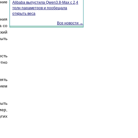
ание
Alibaba выпустила Qwen3.8-Max с 2,4
трлн параметров и пообещала
открыть веса
ения
Все новости →
а со
ский
ыть
сть
етно
лять
нием
быть
мер,
угих