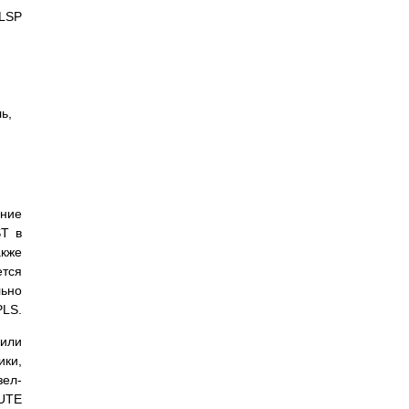
LSP
ь,
ение
T в
акже
ется
льно
PLS.
 или
ики,
зел-
UTE