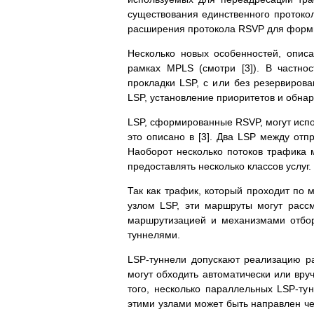
существования единственного протоко
расширения протокола RSVP для форми
Несколько новых особенностей, опис
рамках MPLS (смотри [3]). В частн
прокладки LSP, с или без резервиров
LSP, установление приоритетов и обнар
LSP, сформированные RSVP, могут исполь
это описано в [3]. Два LSP между отп
Наоборот несколько потоков трафика 
предоставлять несколько классов услуг
Так как трафик, который проходит по 
узлом LSP, эти маршруты могут расс
маршрутизацией и механизмами отбор
туннелями.
LSP-туннели допускают реализацию р
могут обходить автоматически или вруч
того, несколько параллельных LSP-т
этими узлами может быть направлен че