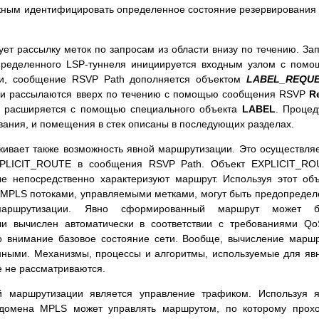
жным идентифицировать определенное состояние резервирования
ет рассылку меток по запросам из области внизу по течению. За
определенного LSP-туннеля инициируется входным узлом с пом
ли, сообщение RSVP Path дополняется объектом
LABEL_REQU
 и рассылаются вверх по течению с помощью сообщения RSVP
R
v расширяется с помощью специального объекта
LABEL
. Проце
вания, и помещения в стек описаны в последующих разделах.
ивает также возможность явной маршрутизации. Это осуществля
EXPLICIT_ROUTE в сообщения RSVP Path. Объект EXPLICIT_RO
е непосредственно характеризуют маршрут. Используя этот объ
-MPLS потоками, управляемыми метками, могут быть предопреде
-маршрутизации. Явно сформированный маршрут может б
ли вычислен автоматически в соответствии с требованиями Q
о внимание базовое состояние сети. Вообще, вычисление марш
нными. Механизмы, процессы и алгоритмы, используемые для яв
е не рассматриваются.
 маршрутизации является управление трафиком. Используя я
домена MPLS может управлять маршрутом, по которому прохо