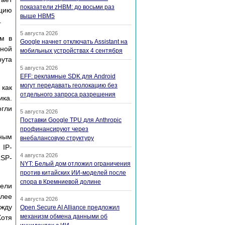
показатели zHBM: до восьми раз
ацию
выше HBM5
.
5 августа 2026
ом в
Google начнет отключать Assistant на
вной
мобильных устройствах 4 сентября
рута
5 августа 2026
EFF: рекламные SDK для Android
могут передавать геолокацию без
 как
отдельного запроса разрешения
ика.
огли
5 августа 2026
Поставки Google TPU для Anthropic
профинансируют через
дным
внебалансовую структуру
 IP-
4 августа 2026
LSP-
NYT: Белый дом отложил ограничения
против китайских ИИ-моделей после
спора в Кремниевой долине
нели
олее
4 августа 2026
ежду
Open Secure AI Alliance предложил
механизм обмена данными об
Хотя