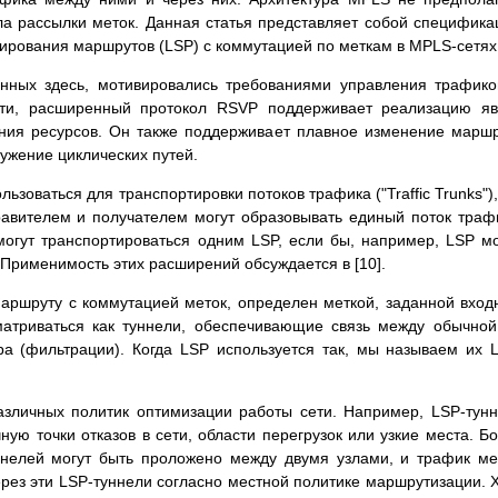
ла рассылки меток. Данная статья представляет собой специфик
рования маршрутов (LSP) с коммутацией по меткам в MPLS-сетях
анных здесь, мотивировались требованиями управления трафик
ости, расширенный протокол RSVP поддерживает реализацию я
ания ресурсов. Он также поддерживает плавное изменение марш
ужение циклических путей.
зоваться для транспортировки потоков трафика ("Traffic Trunks"),
равителем и получателем могут образовывать единый поток траф
могут транспортироваться одним LSP, если бы, например, LSP м
. Применимость этих расширений обсуждается в [10].
маршруту с коммутацией меток, определен меткой, заданной вхо
матриваться как туннели, обеспечивающие связь между обычной
а (фильтрации). Когда LSP используется так, мы называем их 
азличных политик оптимизации работы сети. Например, LSP-тун
ную точки отказов в сети, области перегрузок или узкие места. Б
уннелей могут быть проложено между двумя узлами, и трафик м
рез эти LSP-туннели согласно местной политике маршрутизации. 