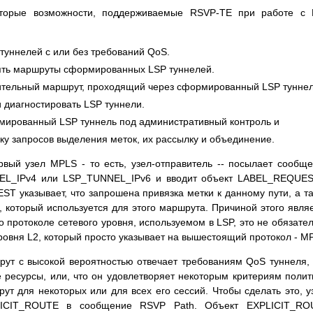
торые возможности, поддерживаемые RSVP-ТЕ при работе с 
уннелей с или без требований QoS.
ять маршруты сформированных LSP туннелей.
ительный маршрут, проходящий через сформированный LSP туннел
 диагностировать LSP туннели.
мированный LSP туннель под административный контроль и
у запросов выделения меток, их рассылку и объединение.
вый узел MPLS - то есть, узел-отправитель -- посылает сообщ
EL_IPv4 или LSP_TUNNEL_IPv6 и вводит объект LABEL_REQUES
 указывает, что запрошена привязка метки к данному пути, а т
, который используется для этого маршрута. Причиной этого явля
о протоколе сетевого уровня, используемом в LSP, это не обязате
 уровня L2, который просто указывает на вышестоящий протокол - M
шрут с высокой вероятностью отвечает требованиям QoS туннеля,
 ресурсы, или, что он удовлетворяет некоторым критериям полит
ут для некоторых или для всех его сессий. Чтобы сделать это, у
PLICIT_ROUTE в сообщение RSVP Path. Объект EXPLICIT_RO