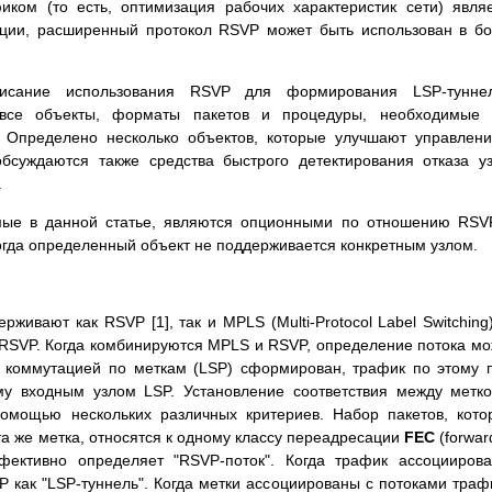
иком (то есть, оптимизация рабочих характеристик сети) явля
ции, расширенный протокол RSVP может быть использован в б
исание использования RSVP для формирования LSP-туннел
 все объекты, форматы пакетов и процедуры, необходимые 
 Определено несколько объектов, которые улучшают управлен
обсуждаются также средства быстрого детектирования отказа у
.
мые в данной статье, являются опционными по отношению RSV
когда определенный объект не поддерживается конкретным узлом.
ивают как RSVP [1], так и MPLS (Multi-Protocol Label Switching)
 RSVP. Когда комбинируются MPLS и RSVP, определение потока м
с коммутацией по меткам (LSP) сформирован, трафик по этому 
му входным узлом LSP. Установление соответствия между метк
омощью нескольких различных критериев. Набор пакетов, кот
а же метка, относятся к одному классу переадресации
FEC
(forwar
эффективно определяет "RSVP-поток". Когда трафик ассоцииров
как "LSP-туннель". Когда метки ассоциированы с потоками траф