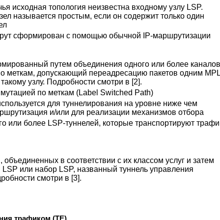
 чья исходная топология неизвестна входному узлу LSP.
зел называется простым, если он содержит только один
ел
шрут сформирован с помощью обычной IP-маршрутизации
мированный путем объединения одного или более каналов
по меткам, допускающий переадресацию пакетов одним MP
такому узлу. Подробности смотри в [2].
мутацией по меткам (Label Switched Path)
используется для туннелирования на уровне ниже чем
ршрутизация и/или для реализации механизмов отбора
го или более LSP-туннелей, которые транспортируют трафи
, объединенных в соответствии с их классом услуг и затем
LSP или набор LSP, названный туннель управления
робности смотри в [3].
ения трафиком (TE)