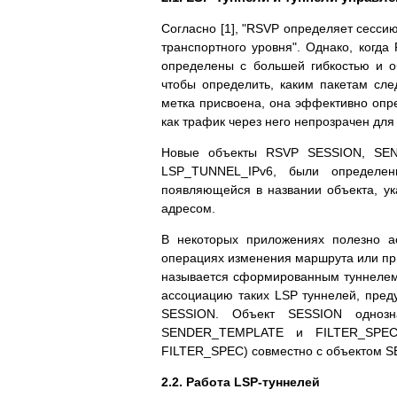
Согласно [1], "RSVP определяет сесси
транспортного уровня". Однако, когда
определены с большей гибкостью и о
чтобы определить, каким пакетам сле
метка присвоена, она эффективно опре
как трафик через него непрозрачен для
Новые объекты RSVP SESSION, SE
LSP_TUNNEL_IPv6, были определены
появляющейся в названии объекта, ука
адресом.
В некоторых приложениях полезно а
операциях изменения маршрута или при
называется сформированным туннелем
ассоциацию таких LSP туннелей, пред
SESSION. Объект SESSION однозн
SENDER_TEMPLATE и FILTER_SPEC
FILTER_SPEC) совместно с объектом S
2.2. Работа LSP-туннелей