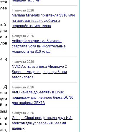
инцидентах с ИИ
ется
олее
4 августа 2026
Mariana Minerals привлекла $310 млн
на автоматизацию добычи и
ей.
переработки металлов
для
4 августа 2026
ие и
Anthropic закупит у облачного
злов
стартапа Volta вычислительные
мощности на $10 млрд
P. В
4 августа 2026
NVIDIA открыла веса Alpamayo 2
Super — модели для разработки
автопилотов
 [2]
4 августа 2026
ожно
AMD начала добавлять в Linux
поддержку дисплейного блока DCN6
пути
для графики GFX13
ой и
орым
4 августа 2026
ding
Google Cloud представила двух ИИ-
ан с
агентов для управления базами
данных
ика,