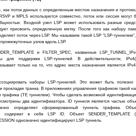
ю, как поток данных с определенным местом назначения и проток
 RSVP и MPLS используются совместно, поток или сессия могут 
бщностью. Входной узел LSP может использовать разные средс
дует присвоить определенную метку. После того как набору пак
деляет поток через LSP. Мы называем такой LSP "LSP-туннелем",
 промежуточных узлов вдоль LSP.
NDER_TEMPLATE и FILTER_SPEC, названные LSP_TUNNEL_IPv
 для поддержки LSP-туннелей. В действительности, IPv4(v
зывает только на то, что адрес места назначения является IPv4
ссоциировать наборы LSP-туннелей. Это может быть полезно
 прокладке транка. В приложениях управления трафиком такой н
 трафика (TE туннелем). Чтобы сделать возможной идентификац
усмотрены два идентификатора. ID туннеля является частью объ
ачно определяет сформированный туннель трафика. Объе
 содержат в себе LSP ID. Объект SENDER_TEMPLATE (
ESSION однозначно идентифицируют LSP туннель.