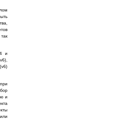
олом
быть
тва,
етов
 так
4 и
6),
(v6)
 при
абор
ию и
екта
кты
или