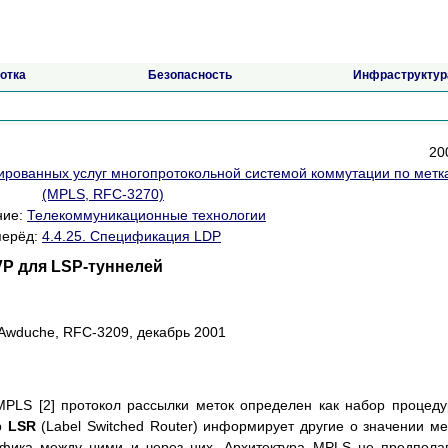
отка
Безопасность
Инфраструктур
200
ированных услуг многопротокольной системой коммутации по метк
(MPLS, RFC-3270)
ние:
Телекоммуникационные технологии
перёд:
4.4.25. Спецификация LDP
VP для LSP-туннелей
 Awduche, RFC-3209, декабрь 2001
MPLS [2] протокол рассылки меток определен как набор процеду
р
LSR
(Label Switched Router) информирует другие о значении ме
фика между ними и через них. Архитектура MPLS не предпола