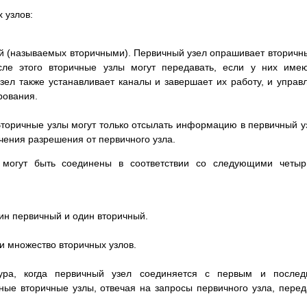
 узлов:
ий (называемых вторичными). Первичный узел опрашивает вторичн
сле этого вторичные узлы могут передавать, если у них име
ел также устанавливает каналы и завершает их работу, и управ
рования.
торичные узлы могут только отсылать информацию в первичный у
учения разрешения от первичного узла.
могут быть соединены в соответствии со следующими четыр
дин первичный и один вторичный.
и множество вторичных узлов.
тура, когда первичный узел соединяется с первым и послед
ые вторичные узлы, отвечая на запросы первичного узла, пере