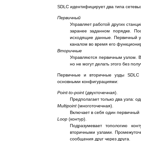
SDLC идентифицирует два типа сетевых
Первичный
Управляет работой других станц
заранее заданном порядке. По
исходящие данные. Первичный уз
каналом во время его функциони
Вторичные
Управляются первичным узлом. В
но не могут делать этого без пол
Первичные и вторичные узды SDLC 
основными конфигурациями:
Point-to-point
(двухточечная).
Предполагает только два узла: о
Multipoint
(многоточечная).
Включает в себя один первичный 
Loop
(контур).
Подразумевает топологию кон
вторичными узлами. Промежуточн
сообщения друг через друга.