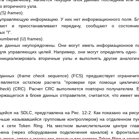
о вторичного узла.
 (S) frames
).
 управляющую информацию. У них нет информационного поля. Б
вают и приостанавливают передачу, сообщают о состояни
х "I".
umbered (U) frames).
оки данных неупорядочены. Они могут иметь информационное п
для управляющих целей. Например, они могут определять одно-
инициализировать вторичные узлы и выполнять другие аналоги
данных (
frame check sequence
) (FCS) предшествует ограничи
вляется остатком расчета "проверки при помощи циклическ
check
) (CRC). Расчет CRC выполняется повторно получателем. 
держащегося в блоке данных отправителя, считается, что имеет м
ейся на SDLC, представлена на Рис. 12-2. Как показано на рису
аньше называвшийся групповым контроллером) на отдаленном пу
к сети Token Ring. На местном вычислительном центре глав
ена (через оборудование подключения каналов) к фронтальн
е иметь связи с местными локальными сетями Token Ring и стер