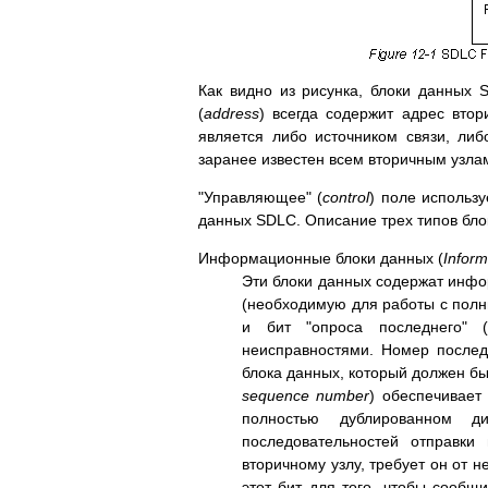
Как видно из рисунка, блоки данных 
(
address
) всегда содержит адрес втор
является либо источником связи, либ
заранее известен всем вторичным узла
"Управляющее" (
control
) поле использ
данных SDLC. Описание трех типов бл
Информационные блоки данных (
Inform
Эти блоки данных содержат ин
(необходимую для работы с полн
и бит "опроса последнего" 
неисправностями. Номер послед
блока данных, который должен б
sequence number
) обеспечивает
полностью дублированном д
последовательностей отправки
вторичному узлу, требует он от н
этот бит для того, чтобы сообщ