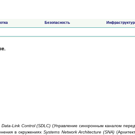
отка
Безопасность
Инфраструктур
ые.
 Data-Link Control (SDLC)
(Управление синхронным каналом пере
менения в окружениях
Systems Network Architecture (SNA)
(Архитек