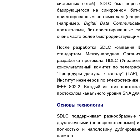
системных сетей). SDLC был первым
базирующегося на синхронном бит-
ориентированным по символам (наприм
(например,
Digital Data Communicat
протоколами, бит-ориентированные 
очень часто более быстродействующим
После разработки SDLC компания I
стандартам. Международная Органи
разработки протокола HDLC (Управле
консультативный комитет по телегр
"Процедуры доступа к каналу" (LAP),
Институт инженеров по электротехнике
IEEE 802.2. Kaждый из этих протоко
протоколом канального уровня SNA для
Основы технологии
SDLC поддерживает разнообразные 
двухточечными (непосредственными) и
полностью и наполовину дублирован
пакетов.