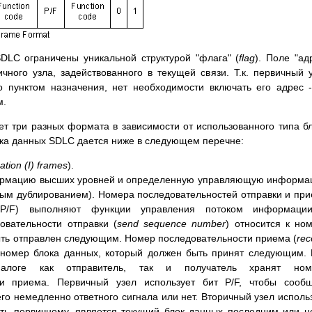
SDLC ограничены уникальной структурой "флага" (
flag
). Поле "ад
ичного узла, задействованного в текущей связи. Т.к. первичный 
о пунктом назначения, нет необходимости включать его адрес 
м.
ует три разных формата в зависимости от использованного типа б
ока данных SDLC дается ниже в следующем перечне:
ation (I) frames
).
формацию высших уровней и определенную управляющую информ
ым дублированием). Номера последовательностей отправки и пр
(P/F) выполняют функции управления потоком информаци
овательности отправки (
send sequence number
) относится к но
ыть отправлен следующим. Номер последовательности приема (
rec
 номер блока данных, который должен быть принят следующим.
иалоге как отправитель, так и получатель хранят ном
 и приема. Первичный узел использует бит P/F, чтобы сооб
его немедленно ответного сигнала или нет. Вторичный узел исполь
ить первичному, является текущий блок данных последним или н