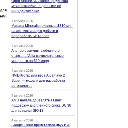
Open Secure AI Alliance предложил
механизм обмена данными об
 для
инцидентах с ИИ
ным.
4 августа 2026
Mariana Minerals привлекла $310 млн
на автоматизацию добычи и
переработки металлов
4 августа 2026
Anthropic закупит у облачного
стартапа Volta вычислительные
мощности на $10 млрд
4 августа 2026
NVIDIA открыла веса Alpamayo 2
Super — модели для разработки
автопилотов
4 августа 2026
AMD начала добавлять в Linux
поддержку дисплейного блока DCN6
для графики GFX13
4 августа 2026
Google Cloud представила двух ИИ-