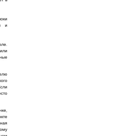
локи
и и
оле.
 или
чные
телю
ого
Если
есто
нке,
нкте
ная
ому
жнем