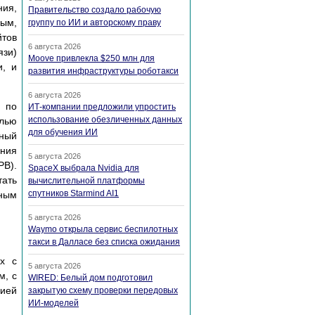
ния,
Правительство создало рабочую
ым,
группу по ИИ и авторскому праву
йтов
6 августа 2026
зи)
Moove привлекла $250 млн для
и, и
развития инфраструктуры роботакси
6 августа 2026
 по
ИТ-компании предложили упростить
использование обезличенных данных
лью
для обучения ИИ
дный
ания
5 августа 2026
PB).
SpaceX выбрала Nvidia для
тать
вычислительной платформы
спутников Starmind AI1
вным
5 августа 2026
Waymo открыла сервис беспилотных
такси в Далласе без списка ожидания
х с
5 августа 2026
м, с
WIRED: Белый дом подготовил
ией
закрытую схему проверки передовых
ИИ-моделей