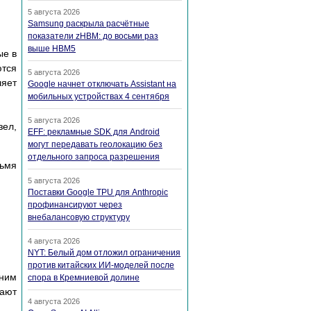
5 августа 2026
Samsung раскрыла расчётные
показатели zHBM: до восьми раз
выше HBM5
ые в
ются
5 августа 2026
ляет
Google начнет отключать Assistant на
мобильных устройствах 4 сентября
5 августа 2026
зел,
EFF: рекламные SDK для Android
могут передавать геолокацию без
отдельного запроса разрешения
ьмя
5 августа 2026
Поставки Google TPU для Anthropic
профинансируют через
внебалансовую структуру
4 августа 2026
NYT: Белый дом отложил ограничения
против китайских ИИ-моделей после
ним
спора в Кремниевой долине
дают
4 августа 2026