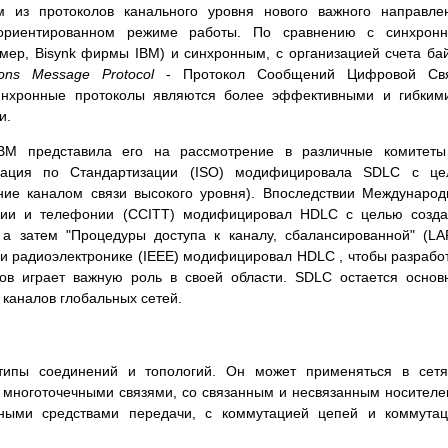
 из протоколов канального уровня нового важного направле
ориентированном режиме работы. По сравнению с синхронн
ер, Bisynk фирмы IBM) и синхронным, с организацией счета ба
ions Message Protocol
- Протокол Сообщений Цифровой Свя
синхронные протоколы являются более эффективными и гибким
и.
BM представила его на рассмотрение в различные комитеты
зация по Стандартизации (ISO) модифицировала SDLC с це
ние каналом связи высокого уровня). Впоследствии Междунаро
афии и телефонии (CCITT) модифицировал HDLC с целью созд
 а затем "Процедуры доступа к каналу, сбалансированной" (LA
 и радиоэлектронике (IEEE) модифицировал HDLC , чтобы разрабо
лов играет важную роль в своей области. SDLC остается осно
 каналов глобальных сетей.
типы соединений и топологий. Он может применяться в сетя
 многоточечными связями, со связанным и несвязанным носителе
ными средствами передачи, с коммутацией цепей и коммутац