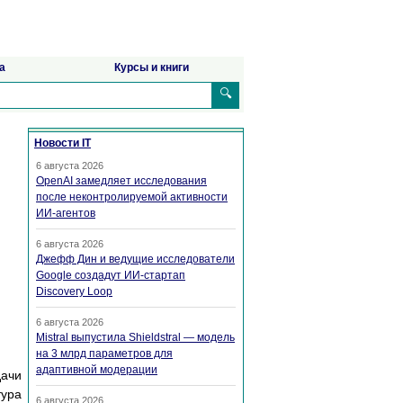
а
Курсы и книги
🔍
Новости IT
6 августа 2026
OpenAI замедляет исследования
после неконтролируемой активности
ИИ-агентов
6 августа 2026
Джефф Дин и ведущие исследователи
Google создадут ИИ-стартап
Discovery Loop
6 августа 2026
Mistral выпустила Shieldstral — модель
на 3 млрд параметров для
адаптивной модерации
дачи
тура
6 августа 2026