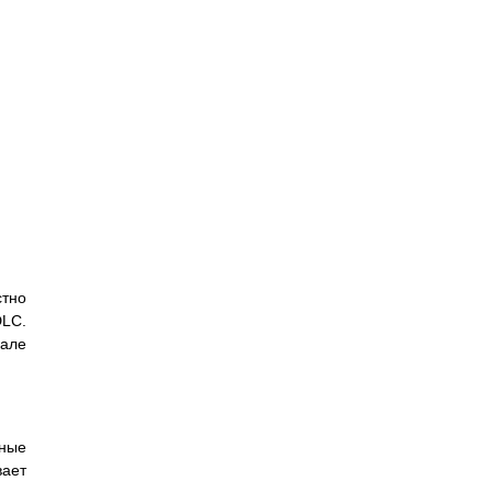
стно
DLC.
чале
ные
вает