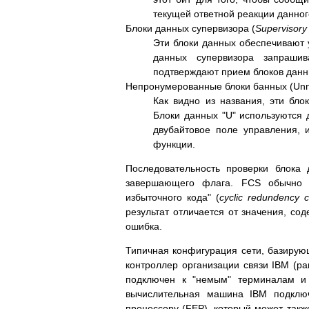
текущей ответной реакции данног
Блоки данных супервизора (
Supervisory
Эти блоки данных обеспечивают
данных супервизора запраши
подтверждают прием блоков данны
Непронумерованные блоки банных (Unn
Как видно из названия, эти бл
Блоки данных "U" используются 
двубайтовое поле управления, 
функции.
Последовательность проверки блока 
завершающего флага. FCS обычно я
избыточного кода" (
cyclic redundency 
результат отличается от значения, со
ошибка.
Типичная конфигурация сети, базирующ
контроллер организации связи IBM (р
подключен к "немым" терминалам и 
вычислительная машина IBM подключ
процессору (FEP), который может такж