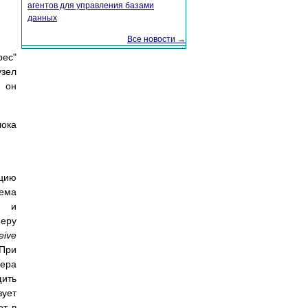
агентов для управления базами
данных
Все новости →
рес"
узел
- он
лока
ацию
иема
и и
меру
eive
 При
ера
щить
зует
ет в