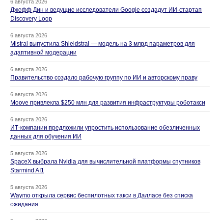
6 августа 2026
Джефф Дин и ведущие исследователи Google создадут ИИ-стартап
Discovery Loop
6 августа 2026
Mistral выпустила Shieldstral — модель на 3 млрд параметров для
адаптивной модерации
6 августа 2026
Правительство создало рабочую группу по ИИ и авторскому праву
6 августа 2026
Moove привлекла $250 млн для развития инфраструктуры роботакси
6 августа 2026
ИТ-компании предложили упростить использование обезличенных
данных для обучения ИИ
5 августа 2026
SpaceX выбрала Nvidia для вычислительной платформы спутников
Starmind AI1
5 августа 2026
Waymo открыла сервис беспилотных такси в Далласе без списка
ожидания