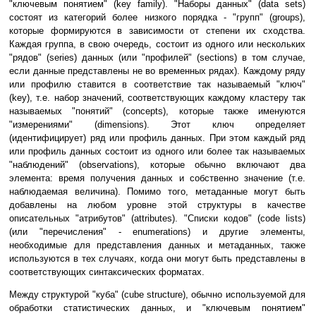
"ключевым понятием" (key family). "Наборы данных" (data sets)
состоят из категорий более низкого порядка - "групп" (groups),
которые формируются в зависимости от степени их сходства.
Каждая группа, в свою очередь, состоит из одного или нескольких
"рядов" (series) данных (или "профилей" (sections) в том случае,
если данные представлены не во временных рядах). Каждому ряду
или профилю ставится в соответствие так называемый "ключ"
(key), т.е. набор значений, соответствующих каждому кластеру так
называемых "понятий" (concepts), которые также именуются
"измерениями" (dimensions). Этот ключ определяет
(идентифицирует) ряд или профиль данных. При этом каждый ряд
или профиль данных состоит из одного или более так называемых
"наблюдений" (observations), которые обычно включают два
элемента: время получения данных и собственно значение (т.е.
наблюдаемая величина). Помимо того, метаданные могут быть
добавлены на любом уровне этой структуры в качестве
описательных "атрибутов" (attributes). "Списки кодов" (сode lists)
(или "перечисления" - enumerations) и другие элементы,
необходимые для представления данных и метаданных, также
используются в тех случаях, когда они могут быть представлены в
соответствующих синтаксических форматах.
Между структурой "куба" (cube structure), обычно используемой для
обработки статистических данных, и "ключевым понятием"