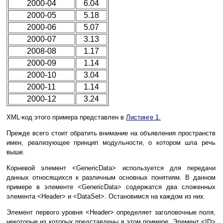
2000-04
6.04
2000-05
5.18
2000-06
5.07
2000-07
3.13
2008-08
1.17
2000-09
1.14
2000-10
3.04
2000-11
1.14
2000-12
3.24
XML-код этого примера представлен в
Листинге 1.
Прежде всего стоит обратить внимание на объявления пространств
имен, реализующее принцип модульности, о котором шла речь
выше.
Корневой элемент <GenericData> используется для передачи
данных относящихся к различным основных понятиям. В данном
примере в элементе <GenericData> содержатся два сложенных
элемента <Header> и <DataSet>. Остановимся на каждом из них.
Элемент первого уровня <Header> определяет заголовочные поля,
некоторые из которых представлены в этом примере. Элемент <ID>