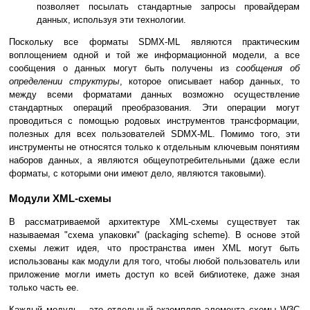
позволяет посылать стандартные запросы провайдерам
данных, используя эти технологии.
Поскольку все форматы SDMX-ML являются практическим
воплощением одной и той же информационной модели, а все
сообщения о данных могут быть получены из
сообщения об
определении структуры
, которое описывает набор данных, то
между всеми форматами данных возможно осуществление
стандартных операций преобразования. Эти операции могут
проводиться с помощью родовых инструментов трансформации,
полезных для всех пользователей SDMX-ML. Помимо того, эти
инструменты не относятся только к отдельным ключевым понятиям
наборов данных, а являются общеупотребительными (даже если
форматы, с которыми они имеют дело, являются таковыми).
Модули XML-схемы
В рассматриваемой архитектуре XML-схемы существует так
называемая "схема упаковки" (packaging scheme). В основе этой
схемы лежит идея, что пространства имен XML могут быть
использованы как модули для того, чтобы любой пользователь или
приложение могли иметь доступ ко всей библиотеке, даже зная
только часть ее.
Каждый модуль - это отдельный экземпляр элемента схемы W3C