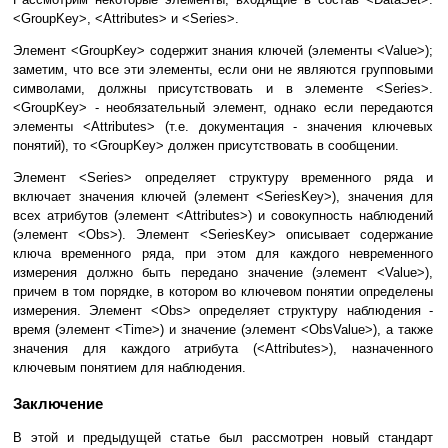
<GroupKey>, <Attributes> и <Series>.
Элемент <GroupKey> содержит знания ключей (элементы <Value>);
заметим, что все эти элементы, если они не являются групповыми
символами, должны присутствовать и в элементе <Series>.
<GroupKey> - необязательный элемент, однако если передаются
элементы <Attributes> (т.е. документация - значения ключевых
понятий), то <GroupKey> должен присутствовать в сообщении.
Элемент <Series> определяет структуру временного ряда и
включает значения ключей (элемент <SeriesKey>), значения для
всех атрибутов (элемент <Attributes>) и совокупность наблюдений
(элемент <Obs>). Элемент <SeriesKey> описывает содержание
ключа временного ряда, при этом для каждого невременного
измерения должно быть передано значение (элемент <Value>),
причем в том порядке, в котором во ключевом понятии определены
измерения. Элемент <Obs> определяет структуру наблюдения -
время (элемент <Time>) и значение (элемент <ObsValue>), а также
значения для каждого атрибута (<Attributes>), назначенного
ключевым понятием для наблюдения.
Заключение
В этой и предыдущей статье был рассмотрен новый стандарт