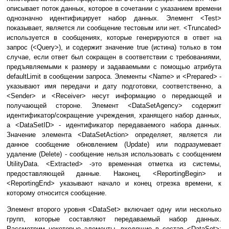
описывает поток данных, которое в сочетании с указанием времени
однозначно идентифицирует набор данных. Элемент <Test>
показывает, является ли сообщение тестовым или нет. <Truncated>
используется в сообщениях, которые генерируются в ответ на
запрос (<Query>), и содержит значение true (истина) только в том
случае, если ответ был сокращен в соответствии с требованиями,
предъявляемыми к размеру и задаваемыми с помощью атрибута
defaultLimit в сообщении запроса. Элементы <Name> и <Prepared> -
указывают имя передачи и дату подготовки, соответственно, а
<Sender> и <Receiver> несут информацию о передающей и
получающей стороне. Элемент <DataSetAgency> содержит
идентификатор/сокращение учреждения, хранящего набор данных,
а <DataSetID> - идентификатор передаваемого набора данных.
Значение элемента <DataSetAction> определяет, является ли
данное сообщение обновлением (Update) или подразумевает
удаление (Delete) - сообщение нельзя использовать с сообщением
UtilityData. <Extracted> -это временная отметка из системы,
предоставляющей данные. Наконец, <ReportingBegin> и
<ReportingEnd> указывают начало и конец отрезка времени, к
которому относится сообщение.
Элемент второго уровня <DataSet> включает одну или несколько
групп, которые составляют передаваемый набор данных.
Рассмотрим некоторые элементы, входящие в состав <DataSet>: