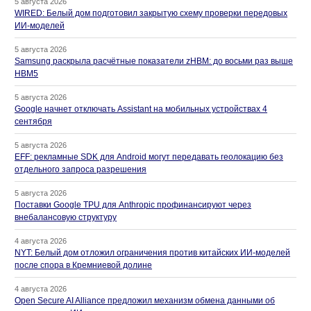
5 августа 2026
WIRED: Белый дом подготовил закрытую схему проверки передовых
ИИ-моделей
5 августа 2026
Samsung раскрыла расчётные показатели zHBM: до восьми раз выше
HBM5
5 августа 2026
Google начнет отключать Assistant на мобильных устройствах 4
сентября
5 августа 2026
EFF: рекламные SDK для Android могут передавать геолокацию без
отдельного запроса разрешения
5 августа 2026
Поставки Google TPU для Anthropic профинансируют через
внебалансовую структуру
4 августа 2026
NYT: Белый дом отложил ограничения против китайских ИИ-моделей
после спора в Кремниевой долине
4 августа 2026
Open Secure AI Alliance предложил механизм обмена данными об