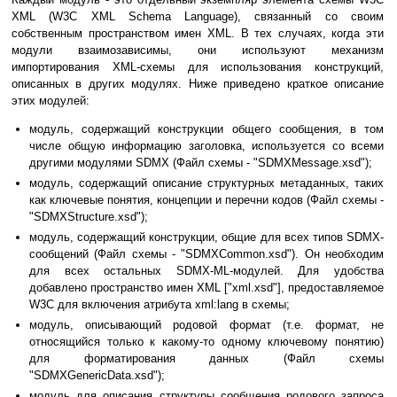
XML (W3C XML Schema Language), связанный со своим
собственным пространством имен XML. В тех случаях, когда эти
модули взаимозависимы, они используют механизм
импортирования XML-схемы для использования конструкций,
описанных в других модулях. Ниже приведено краткое описание
этих модулей:
модуль, содержащий конструкции общего сообщения, в том
числе общую информацию заголовка, используется со всеми
другими модулями SDMX (Файл схемы - "SDMXMessage.xsd");
модуль, содержащий описание структурных метаданных, таких
как ключевые понятия, концепции и перечни кодов (Файл схемы -
"SDMXStructure.xsd");
модуль, содержащий конструкции, общие для всех типов SDMX-
сообщений (Файл схемы - "SDMXCommon.xsd"). Он необходим
для всех остальных SDMX-ML-модулей. Для удобства
добавлено пространство имен XML ["xml.xsd"], предоставляемое
W3C для включения атрибута xml:lang в схемы;
модуль, описывающий родовой формат (т.е. формат, не
относящийся только к какому-то одному ключевому понятию)
для форматирования данных (Файл схемы
"SDMXGenericData.xsd");
модуль для описания структуры сообщения родового запроса