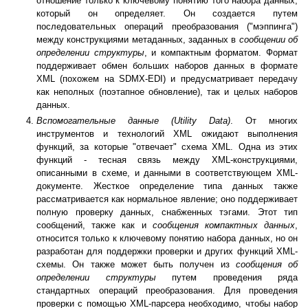
отношение только к ключевому понятию того набора данных,
который он определяет. Он создается путем
последовательных операций преобразования ("мэппинга")
между конструкциями метаданных, заданных в
сообщении об
определении структуры
, и компактным форматом. Формат
поддерживает обмен больших наборов данных в формате
XML (похожем на SDMX-EDI) и предусматривает передачу
как неполных (поэтапное обновление), так и целых наборов
данных.
Вспомогательные данные (Utility Data)
. От многих
инструментов и технологий XML ожидают выполнения
функций, за которые "отвечает" схема XML. Одна из этих
функций - тесная связь между XML-конструкциями,
описанными в схеме, и данными в соответствующем XML-
документе. Жесткое определение типа данных также
рассматривается как нормальное явление; оно поддерживает
полную проверку данных, снабженных тэгами. Этот тип
сообщений, также как и
сообщения компактных данных
,
относится только к ключевому понятию набора данных, но он
разработан для поддержки проверки и других функций XML-
схемы. Он также может быть получен из
сообщения об
определении структуры
путем проведения ряда
стандартных операций преобразования. Для проведения
проверки с помощью XML-парсера необходимо, чтобы набор