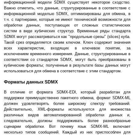
информационной модели SDMX существует некоторое сходство.
Важно отметить, что данные, структурированные в соответствие с
информационной моделью SDMX, оптимизированы для обмена, в
т.ч. с партнерами, которые не имеют технической возможности для
обработки данных, поступающих от сложных статистических
систем в виде кубических структур. Временные ряды стандарта
SDMX могут рассматриваться как "продольные срезы" (slices) куба.
Такой срез определяется своим ключом. Ключ содержит значения
всех характеристик, входящих в ключевое понятие, за
исключением временного измерения. Данные, структурированные в
соответствии со стандартом SDMX, могут быть преобразованы в
кубические форматы; полученные в результате базы данных могут
использоваться для обмена в соответствие с этим стандартом.
Форматы данных SDMX
В отличие от формата SDMX-EDI, который разработан для
поддержки преимущественно пакетного обмена, формат SDMX-ML
должен удовлетворять более широкому спектру требований.
Действительно, XML-форматы используются для множества
различных видов автоматизированной обработки данных и,
следовательно, должны поддерживать более разнообразные
сценарии обработки. Вот почему язык SDMX-ML включает
несколько типов сообщений. Каждый из них приспособлен для