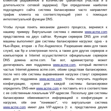
клиентом (выраженное в количестве транзитных участков и в
длительности сетевой задержки). При определении наиболее
подходящего сайта система балансировки часто направляет
трафик клиента на соответствующий узел с помощью
интеллектуальной функции DNS.
Чтобы лучше понять механизм данного процесса, вернемся к
нашему примеру. Виртуальная система с именем
www.acme.com
представлена на двух сайтах. Функции серверов DNS для этой
машины выполняют две системы балансировки нагрузки: одна - в
Нью-Йорке, вторая - в Лос-Анджелесе. Разрешение имен для таких
служб, как ftp и электронная почта, а также для других серверов и
компьютеров в Internet осуществляется официальным сервером
DNS домена acme.com. Так вот, администратор может
делегировать имя поддомена
www.acme.com
, который является
частью Internet-домена acme.com, обоим средствам балансировки,
после чего обе системы выравнивания нагрузки станут серверами
имен для поддомена
www.acme.com
. Чтобы получить подобную
конфигурацию, нужно для каждой системы балансировки
определить DNS-имя
www.acme.com
и поставить его в соответствии
с ее собственным локальным VIP-адресом. Поскольку две системы
балансировки обмениваются информацией о конфигурации и
нагрузке, обе они "понимают", что виртуальная система
www.acme.com
имеет два VIP-адреса (т. е. представлена двумя