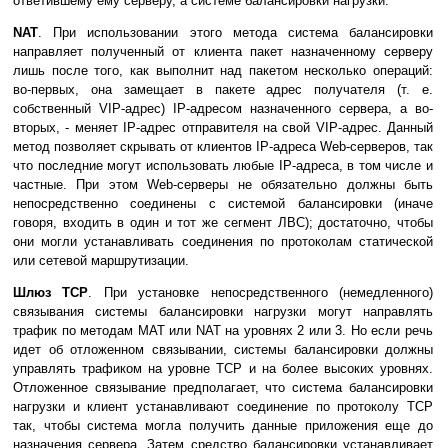
ответившему ему серверу, а системе балансировки нагрузки.
NAT
. При использовании этого метода система балансировки
направляет полученный от клиента пакет назначенному серверу
лишь после того, как выполнит над пакетом несколько операций:
во-первых, она замещает в пакете адрес получателя (т. е.
собственный VIP-адрес) IP-адресом назначенного сервера, а во-
вторых, - меняет IP-адрес отправителя на свой VIP-адрес. Данный
метод позволяет скрывать от клиентов IP-адреса Web-серверов, так
что последние могут использовать любые IP-адреса, в том числе и
частные. При этом Web-серверы не обязательно должны быть
непосредственно соединены с системой балансировки (иначе
говоря, входить в один и тот же сегмент ЛВС); достаточно, чтобы
они могли устанавливать соединения по протоколам статической
или сетевой маршрутизации.
Шлюз TCP
. При установке непосредственного (немедленного)
связывания системы балансировки нагрузки могут направлять
трафик по методам MAT или NAT на уровнях 2 или 3. Но если речь
идет об отложенном связывании, системы балансировки должны
управлять трафиком на уровне TCP и на более высоких уровнях.
Отложенное связывание предполагает, что система балансировки
нагрузки и клиент устанавливают соединение по протоколу TCP
так, чтобы система могла получить данные приложения еще до
назначения сервера. Затем средство балансировки устанавливает