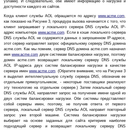
узлами). И следовательно, обе имеют информацию о нагрузке и
доступности каждого из сайтов.
Когда клиент службы AOL обращается по адресу
www.acme.com
,
как показано на Рисунке 3, процедура вызова начинается с того, что
клиент запрашивает у локального сервера DNS службы AOL IP-
адрес компьютера
www.acme.com
. Если в кэше локального сервера
DNS службы AOL не содержится данных о запрошенном IP-адресе,
этот сервер направляет запрос официальному серверу DNS домена
acme.com. Как мы помним, сервер DNS домена acme.com назначил
имя
www.acme.com
двум системам балансировки нагрузки, поэтому
домен acme.com возвращает локальному серверу DNS службы
AOL IP-адреса двух систем балансировки нагрузки в качестве
сервера имен
www.acme.com
. (Обратите внимание, что на Рисунке 3
я выделил интеллектуальную службу сервера DNS, обозначив ее
отдельным прямоугольником, - некоторые поставщики реализуют
эту технологию на отдельном сервере.) Затем локальный сервер
DNS службы AOL направляет запрос на получение имени одной из
двух систем балансировки нагрузки. Обе системы представляют
собой серверы имен, поэтому, не получив ответа от первого
сервера, локальный сервер DNS службы AOL направит повторный
запрос уже второй машине. Система балансировки нагрузки
выбирает на основе заданных для сайта критериев наиболее
подходящий сервер и возвращает локальному серверу DNS