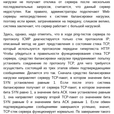
нагрузки не получает отклика от сервера после нескольких
последовательных запросов, считается, что данный сервер
недоступен. Как правило, администраторы подключают Web-
серверы непосредственно к системе балансировки нагрузки,
поэтому если время, затрачиваемое на передачу, слишком велико,
система заключает, что сервер работает с большой нагрузкой.
Здесь, однако, надо отметить, что в ходе ping-тестов сервера по
протоколу ICMP диагностируется только стек протоколов IP;
описанный метод не дает представления о состоянии стека TCP,
который используется протоколом передачи гипертекста HTTP.
Чтобы убедиться в правильности функционирования стека TCP
сервера, средство балансировки нагрузки предпринимает попытку
установить соединение по протоколу TCP, для чего требуется
осуществить состоящий из трех этапов обмен подтверждающими
сообщениями. Делается это так. Сначала средство балансировки
нагрузки направляет серверу TCP-пакет, в котором значение бита
SYN установлено равным 1. Если после этого система
балансировки получает от сервера TCP-пакет, в котором значение
бита SYN равно 1, а значение бита ACK тоже установлено равным
1, она направляет серверу второй TCP-пакет со значением бита
SYN равным 0 и значением бита ACK равным 1. Если обмен
подтверждающими сообщениями завершился успешно, значит,
TCP-стек сервера функционирует нормально. По завершении такого