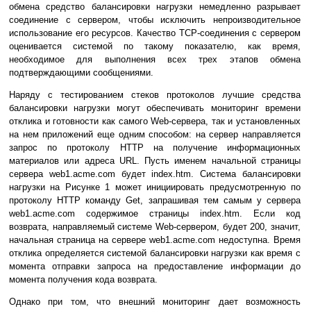
обмена средство балансировки нагрузки немедленно разрывает
соединение с сервером, чтобы исключить непроизводительное
использование его ресурсов. Качество TCP-соединения с сервером
оценивается системой по такому показателю, как время,
необходимое для выполнения всех трех этапов обмена
подтверждающими сообщениями.
Наряду с тестированием стеков протоколов лучшие средства
балансировки нагрузки могут обеспечивать мониторинг времени
отклика и готовности как самого Web-сервера, так и установленных
на нем приложений еще одним способом: на сервер направляется
запрос по протоколу HTTP на получение информационных
материалов или адреса URL. Пусть именем начальной страницы
сервера web1.acme.com будет index.htm. Система балансировки
нагрузки на Рисунке 1 может инициировать предусмотренную по
протоколу HTTP команду Get, запрашивая тем самым у сервера
web1.acme.com содержимое страницы index.htm. Если код
возврата, направляемый системе Web-сервером, будет 200, значит,
начальная страница на сервере web1.acme.com недоступна. Время
отклика определяется системой балансировки нагрузки как время с
момента отправки запроса на предоставление информации до
момента получения кода возврата.
Однако при том, что внешний мониторинг дает возможность