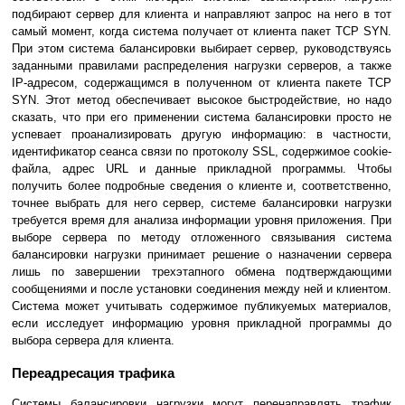
подбирают сервер для клиента и направляют запрос на него в тот
самый момент, когда система получает от клиента пакет TCP SYN.
При этом система балансировки выбирает сервер, руководствуясь
заданными правилами распределения нагрузки серверов, а также
IP-адресом, содержащимся в полученном от клиента пакете TCP
SYN. Этот метод обеспечивает высокое быстродействие, но надо
сказать, что при его применении система балансировки просто не
успевает проанализировать другую информацию: в частности,
идентификатор сеанса связи по протоколу SSL, содержимое cookie-
файла, адрес URL и данные прикладной программы. Чтобы
получить более подробные сведения о клиенте и, соответственно,
точнее выбрать для него сервер, системе балансировки нагрузки
требуется время для анализа информации уровня приложения. При
выборе сервера по методу отложенного связывания система
балансировки нагрузки принимает решение о назначении сервера
лишь по завершении трехэтапного обмена подтверждающими
сообщениями и после установки соединения между ней и клиентом.
Система может учитывать содержимое публикуемых материалов,
если исследует информацию уровня прикладной программы до
выбора сервера для клиента.
Переадресация трафика
Системы балансировки нагрузки могут перенаправлять трафик