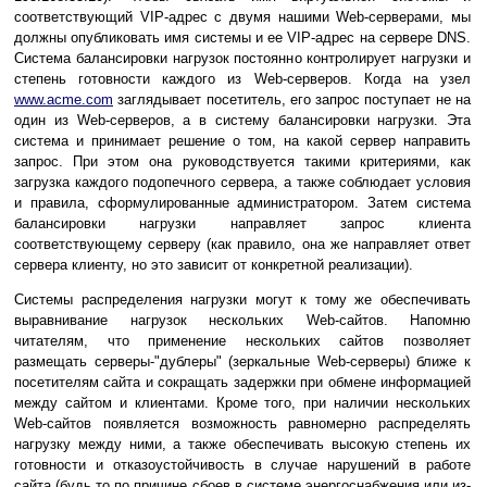
соответствующий VIP-адрес с двумя нашими Web-серверами, мы
должны опубликовать имя системы и ее VIP-адрес на сервере DNS.
Система балансировки нагрузок постоянно контролирует нагрузки и
степень готовности каждого из Web-серверов. Когда на узел
www.acme.com
заглядывает посетитель, его запрос поступает не на
один из Web-серверов, а в систему балансировки нагрузки. Эта
система и принимает решение о том, на какой сервер направить
запрос. При этом она руководствуется такими критериями, как
загрузка каждого подопечного сервера, а также соблюдает условия
и правила, сформулированные администратором. Затем система
балансировки нагрузки направляет запрос клиента
соответствующему серверу (как правило, она же направляет ответ
сервера клиенту, но это зависит от конкретной реализации).
Системы распределения нагрузки могут к тому же обеспечивать
выравнивание нагрузок нескольких Web-сайтов. Напомню
читателям, что применение нескольких сайтов позволяет
размещать серверы-"дублеры" (зеркальные Web-серверы) ближе к
посетителям сайта и сокращать задержки при обмене информацией
между сайтом и клиентами. Кроме того, при наличии нескольких
Web-сайтов появляется возможность равномерно распределять
нагрузку между ними, а также обеспечивать высокую степень их
готовности и отказоустойчивость в случае нарушений в работе
сайта (будь то по причине сбоев в системе энергоснабжения или из-