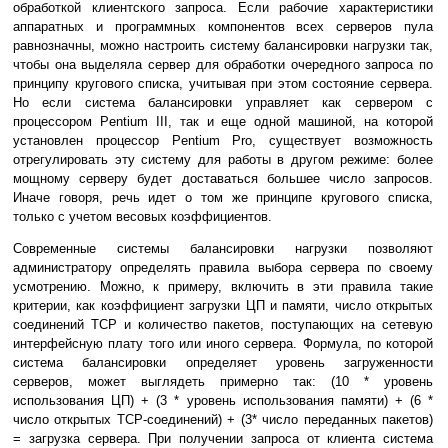
обработкой клиентского запроса. Если рабочие характеристики
аппаратных и программных компонентов всех серверов пула
равнозначны, можно настроить систему балансировки нагрузки так,
чтобы она выделяла сервер для обработки очередного запроса по
принципу кругового списка, учитывая при этом состояние сервера.
Но если система балансировки управляет как сервером с
процессором Pentium III, так и еще одной машиной, на которой
установлен процессор Pentium Pro, существует возможность
отрегулировать эту систему для работы в другом режиме: более
мощному серверу будет доставаться большее число запросов.
Иначе говоря, речь идет о том же принципе кругового списка,
только с учетом весовых коэффициентов.
Современные системы балансировки нагрузки позволяют
администратору определять правила выбора сервера по своему
усмотрению. Можно, к примеру, включить в эти правила такие
критерии, как коэффициент загрузки ЦП и памяти, число открытых
соединений TCP и количество пакетов, поступающих на сетевую
интерфейсную плату того или иного сервера. Формула, по которой
система балансировки определяет уровень загруженности
серверов, может выглядеть примерно так: (10 * уровень
использования ЦП) + (3 * уровень использования памяти) + (6 *
число открытых TCP-соединений) + (3* число переданных пакетов)
= загрузка сервера. При получении запроса от клиента система