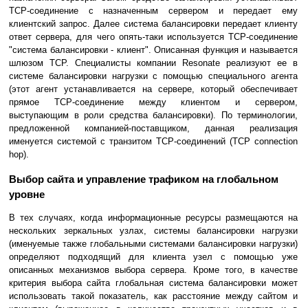
TCP-соединение с назначенным сервером и передает ему
клиентский запрос. Далее система балансировки передает клиенту
ответ сервера, для чего опять-таки используется TCP-соединение
"система балансировки - клиент". Описанная функция и называется
шлюзом TCP. Специалисты компании Resonate реализуют ее в
системе балансировки нагрузки с помощью специального агента
(этот агент устанавливается на сервере, который обеспечивает
прямое TCP-соединение между клиентом и сервером,
выступающим в роли средства балансировки). По терминологии,
предложенной компанией-поставщиком, данная реализация
именуется системой с транзитом TCP-соединений (TCP connection
hop).
Выбор сайта и управление трафиком на глобальном
уровне
В тех случаях, когда информационные ресурсы размещаются на
нескольких зеркальных узлах, системы балансировки нагрузки
(именуемые также глобальными системами балансировки нагрузки)
определяют подходящий для клиента узел с помощью уже
описанных механизмов выбора сервера. Кроме того, в качестве
критерия выбора сайта глобальная система балансировки может
использовать такой показатель, как расстояние между сайтом и