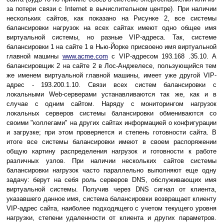
за потери связи с Internet в вычислительном центре). При наличии
нескольких сайтов, как показано на Рисунке 2, все системы
балансировки нагрузок на всех сайтах имеют одно общее имя
виртуальной системы, но разные VIP-адреса. Так, системе
балансировки 1 на сайте 1 в Нью-Йорке присвоено имя виртуальной
главной машины
www.acme.com
с VIP-адресом 193.168 .35.10. А
балансировщик 2 на сайте 2 в Лос-Анджелесе, пользующийся тем
же именем виртуальной главной машины, имеет уже другой VIP-
адрес - 193.200.1.10. Связи всех систем балансировки с
локальными Web-серверами устанавливаются так же, как и в
случае с одним сайтом. Наряду с мониторингом нагрузок
локальных серверов системы балансировки обмениваются со
своими "коллегами" на других сайтах информацией о конфигурации
и загрузке; при этом проверяется и степень готовности сайта. В
итоге все системы балансировки имеют в своем распоряжении
общую картину распределения нагрузок и готовности к работе
различных узлов. При наличии нескольких сайтов системы
балансировки нагрузок часто параллельно выполняют еще одну
задачу: берут на себя роль серверов DNS, обслуживающих имя
виртуальной системы. Получив через DNS сигнал от клиента,
указавшего данное имя, система балансировки возвращает клиенту
VIP-адрес сайта, наиболее подходящего с учетом текущего уровня
нагрузки, степени удаленности от клиента и других параметров.