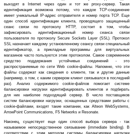
выходят в Internet через один и тот же proxy-сервер. Такая
идентификация возможна потому, что каждое TCP-соединение
имеет уникальный IP-адрес отправителя и номер порта TCP. Еще
один способ идентификации клиента, проводящего защищенный
сеанс связи по протоколу HTTP, состоит в том, чтобы
зафиксировать идентификационный номер сеанса связи
пользователя по протоколу Secure Sockets Layer (SSL). Протокол
SSL назначает каждому установленному сеансу связи специальный
идентификатор, а прикладные программы для виртуальных
магазинов часто пользуются этим протоколом. Самое современное
средство поддержания устойчивых соединений - это
распространяемые по сети Web cookie-файлы. Напомню, что эти
файлы содержат как сведения о клиенте, так и другие данные
(например, о том, с каким сервером клиент связывался в последний
раз). Анализ содержимого cookie-файлов помогает системе
балансировки нагрузки идентифицировать клиентов и подбирать
для них наиболее подходящий сервер. В число поставщиков
систем балансировки нагрузки, оснащенных средствами работы с
cookie-файлами, входят такие компании, как Alteon WebSystems,
ArrowPoint Communications, F5 Networks и Resonate.
Наконец, существует еще один способ выбора сервера - так
называемое непосредственное связывание (immediate binding). В
соответствии с этим методом системы балансировки нагрузки