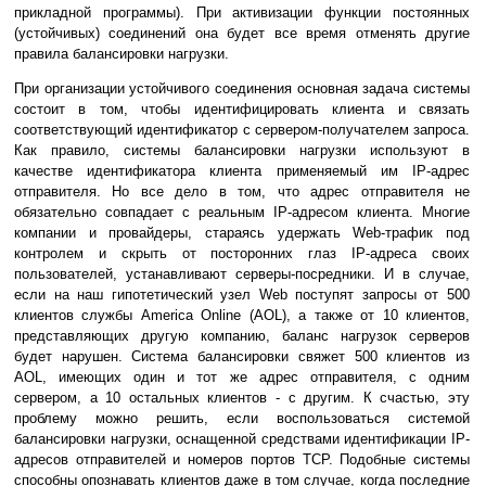
прикладной программы). При активизации функции постоянных
(устойчивых) соединений она будет все время отменять другие
правила балансировки нагрузки.
При организации устойчивого соединения основная задача системы
состоит в том, чтобы идентифицировать клиента и связать
соответствующий идентификатор с сервером-получателем запроса.
Как правило, системы балансировки нагрузки используют в
качестве идентификатора клиента применяемый им IP-адрес
отправителя. Но все дело в том, что адрес отправителя не
обязательно совпадает с реальным IP-адресом клиента. Многие
компании и провайдеры, стараясь удержать Web-трафик под
контролем и скрыть от посторонних глаз IP-адреса своих
пользователей, устанавливают серверы-посредники. И в случае,
если на наш гипотетический узел Web поступят запросы от 500
клиентов службы America Online (AOL), а также от 10 клиентов,
представляющих другую компанию, баланс нагрузок серверов
будет нарушен. Система балансировки свяжет 500 клиентов из
AOL, имеющих один и тот же адрес отправителя, с одним
сервером, а 10 остальных клиентов - с другим. К счастью, эту
проблему можно решить, если воспользоваться системой
балансировки нагрузки, оснащенной средствами идентификации IP-
адресов отправителей и номеров портов TCP. Подобные системы
способны опознавать клиентов даже в том случае, когда последние