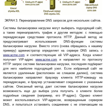
ЭКРАН 3. Перенаправление DNS запросов для нескольких сайтов.
Системы балансировки нагрузки могут выбирать подходящий сайт,
а также перенаправлять трафик и другим методом: с помощью
переадресации средствами протокола HTTP. Данный метод не
предусматривает использования DNS-функции системы
балансировки нагрузки. Вместо этого (снова обращаюсь к нашему
примеру) администратор определяет на сервере DNS запись о
www.acme.com
и соответствующие ей VIP-адреса. Когда клиент
получает VIP-адрес
www.acme.com
и направляет по протоколу
HTTP запрос системе балансировки нагрузки, последняя подбирает
для него наиболее подходящий узел. Если избранный сайт не
является удаленным (расположен не слишком далеко), система
балансировки направляет браузеру клиента HTTP-команду на
переадресацию, и браузер устанавливает соединение с указанным
сайтом. Описанный метод дает системе балансировки нагрузки
возможность еще до выбора узла получить о клиенте более
подробные сведения (например, его IP-адрес). Однако клиент
может воспользоваться VIP-адресом, возвращенным сервером
DNS, и попытаться установить соединение с не отвечающим на