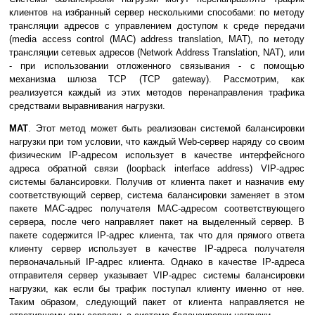
клиентов на избранный сервер несколькими способами: по методу
трансляции адресов с управлением доступом к среде передачи
(media access control (MAC) address translation, MAT), по методу
трансляции сетевых адресов (Network Address Translation, NAT), или
- при использовании отложенного связывания - с помощью
механизма шлюза TCP (TCP gateway). Рассмотрим, как
реализуется каждый из этих методов перенаправления трафика
средствами выравнивания нагрузки.
MAT
. Этот метод может быть реализован системой балансировки
нагрузки при том условии, что каждый Web-сервер наряду со своим
физическим IP-адресом использует в качестве интерфейсного
адреса обратной связи (loopback interface address) VIP-адрес
системы балансировки. Получив от клиента пакет и назначив ему
соответствующий сервер, система балансировки заменяет в этом
пакете MAC-адрес получателя MAC-адресом соответствующего
сервера, после чего направляет пакет на выделенный сервер. В
пакете содержится IP-адрес клиента, так что для прямого ответа
клиенту сервер использует в качестве IP-адреса получателя
первоначальный IP-адрес клиента. Однако в качестве IP-адреса
отправителя сервер указывает VIP-адрес системы балансировки
нагрузки, как если бы трафик поступал клиенту именно от нее.
Таким образом, следующий пакет от клиента направляется не