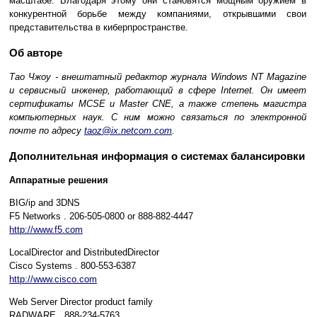
масштабе. Благодаря этому они становятся мощным оружием в
конкурентной борьбе между компаниями, открывшими свои
представительства в киберпространстве.
Об авторе
Тао Чжоу - внештатный редактор журнала Windows NT Magazine
и сервисный инженер, работающий в сфере Internet. Он имеет
сертификаты MCSE и Master CNE, а также степень магистра
компьютерных наук. С ним можно связаться по электронной
почте по адресу
taoz@ix.netcom.com
.
Дополнительная информация о системах балансировки
Аппаратные решения
BIG/ip and 3DNS
F5 Networks . 206-505-0800 or 888-882-4447
http://www.f5.com
LocalDirector and DistributedDirector
Cisco Systems . 800-553-6387
http://www.cisco.com
Web Server Director product family
RADWARE . 888-234-5763