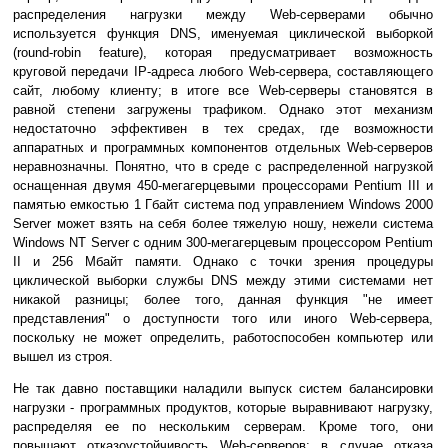
распределения нагрузки между Web-серверами обычно
используется функция DNS, именуемая циклической выборкой
(round-robin feature), которая предусматривает возможность
круговой передачи IP-адреса любого Web-сервера, составляющего
сайт, любому клиенту; в итоге все Web-серверы становятся в
равной степени загружены трафиком. Однако этот механизм
недостаточно эффективен в тех средах, где возможности
аппаратных и программных компонентов отдельных Web-серверов
неравнозначны. Понятно, что в среде с распределенной нагрузкой
оснащенная двумя 450-мегагерцевыми процессорами Pentium III и
памятью емкостью 1 Гбайт система под управлением Windows 2000
Server может взять на себя более тяжелую ношу, нежели система
Windows NT Server с одним 300-мегагерцевым процессором Pentium
II и 256 Мбайт памяти. Однако с точки зрения процедуры
циклической выборки службы DNS между этими системами нет
никакой разницы; более того, данная функция "не имеет
представления" о доступности того или иного Web-сервера,
поскольку не может определить, работоспособен компьютер или
вышел из строя.
Не так давно поставщики наладили выпуск систем балансировки
нагрузки - программных продуктов, которые выравнивают нагрузку,
распределяя ее по нескольким серверам. Кроме того, они
повышают отказоустойчивость Web-серверов: в случае отказа