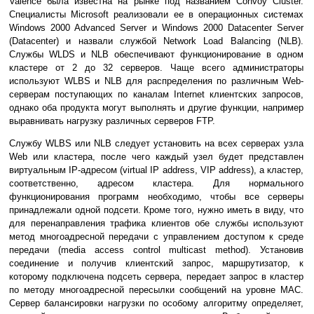
Valence была известна на рынке под названием Convoy Cluster.
Специалисты Microsoft реализовали ее в операционных системах
Windows 2000 Advanced Server и Windows 2000 Datacenter Server
(Datacenter) и назвали службой Network Load Balancing (NLB).
Службы WLDS и NLB обеспечивают функционирование в одном
кластере от 2 до 32 серверов. Чаще всего администраторы
используют WLBS и NLB для распределения по различным Web-
серверам поступающих по каналам Internet клиентских запросов,
однако оба продукта могут выполнять и другие функции, например
выравнивать нагрузку различных серверов FTP.
Службу WLBS или NLB следует установить на всех серверах узла
Web или кластера, после чего каждый узел будет представлен
виртуальным IP-адресом (virtual IP address, VIP address), а кластер,
соответственно, адресом кластера. Для нормального
функционирования программ необходимо, чтобы все серверы
принадлежали одной подсети. Кроме того, нужно иметь в виду, что
для перенаправления трафика клиентов обе службы используют
метод многоадресной передачи с управлением доступом к среде
передачи (media access control multicast method). Установив
соединение и получив клиентский запрос, маршрутизатор, к
которому подключена подсеть сервера, передает запрос в кластер
по методу многоадресной пересылки сообщений на уровне MAC.
Сервер балансировки нагрузки по особому алгоритму определяет,