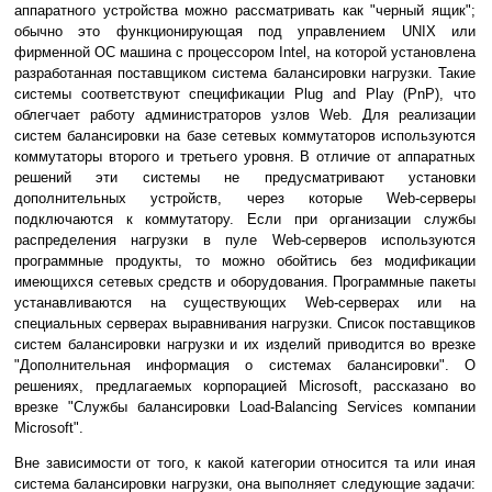
аппаратного устройства можно рассматривать как "черный ящик";
обычно это функционирующая под управлением UNIX или
фирменной ОС машина с процессором Intel, на которой установлена
разработанная поставщиком система балансировки нагрузки. Такие
системы соответствуют спецификации Plug and Play (PnP), что
облегчает работу администраторов узлов Web. Для реализации
систем балансировки на базе сетевых коммутаторов используются
коммутаторы второго и третьего уровня. В отличие от аппаратных
решений эти системы не предусматривают установки
дополнительных устройств, через которые Web-серверы
подключаются к коммутатору. Если при организации службы
распределения нагрузки в пуле Web-серверов используются
программные продукты, то можно обойтись без модификации
имеющихся сетевых средств и оборудования. Программные пакеты
устанавливаются на существующих Web-серверах или на
специальных серверах выравнивания нагрузки. Список поставщиков
систем балансировки нагрузки и их изделий приводится во врезке
"Дополнительная информация о системах балансировки". О
решениях, предлагаемых корпорацией Microsoft, рассказано во
врезке "Службы балансировки Load-Balancing Services компании
Microsoft".
Вне зависимости от того, к какой категории относится та или иная
система балансировки нагрузки, она выполняет следующие задачи: