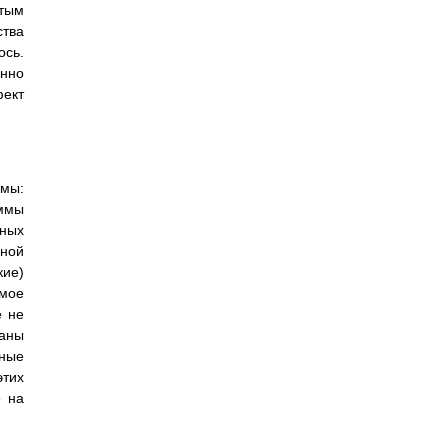
ытым
тва
ось.
нно
фект
емы:
аммы
ных
нной
кие)
мое
е не
маны
вные
этих
ё на