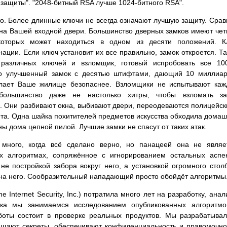
 защиты". "2048-битный RSA лучше 1024-битного RSA".
сто. Более длинные ключи не всегда означают лучшую защиту. Сра
 на Вашей входной двери. Большинство дверных замков имеют че
которых может находиться в одном из десяти положений. К
ации. Если ключ установит их все правильно, замок откроется. Т
различных ключей и взломщик, готовый испробовать все 100
Но улучшенный замок с десятью штифтами, дающий 10 миллиа
елает Ваше жилище безопаснее. Взломщики не испытывают ка
большинство даже не настолько хитры, чтобы взломать за
). Они разбивают окна, выбивают двери, переодеваются полицейс
та. Одна шайка похитителей предметов искусства обходила дома
ы дома цепной пилой. Лучшие замки не спасут от таких атак.
 много, когда всё сделано верно, но панацеей она не являе
х алгоритмах, сопряжённое с игнорированием остальных аспе
е постройкой забора вокруг него, а установкой огромного стол
 на него. Сообразительный нападающий просто обойдёт алгоритмы
 Internet Security, Inc.) потратила много лет на разработку, анал
ока мы занимаемся исследованием опубликованных алгоритмо
боты состоит в проверке реальных продуктов. Мы разрабатыва
ищают секреты, обеспечивают конфиденциальность и правомочно