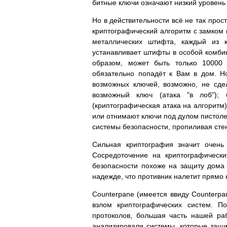
битные ключи означают низкий уровень
Но в действительности всё не так про
криптографический алгоритм с замком
металлических штифта, каждый из 
устанавливает штифты в особой комбин
образом, может быть только 10000 
обязательно попадёт к Вам в дом. 
возможных ключей, возможно, не сд
возможный ключ (атака "в лоб"); 
(криптографическая атака на алгоритм
или отнимают ключи под дулом пистоле
системы безопасности, пропиливая стен
Сильная криптография значит очень
Сосредоточение на криптографически
безопасности похоже на защиту дома н
надежде, что противник налетит прямо
Counterpane (имеется ввиду Counterpane
взлом криптографических систем. П
протоколов, большая часть нашей ра
анализировали системы, которые защ