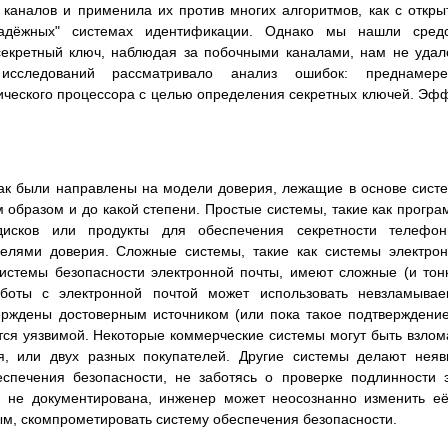
 каналов и применила их против многих алгоритмов, как с откр
адёжных" системах идентификации. Однако мы нашли средс
секретный ключ, наблюдая за побочными каналами, нам не удал
сследований рассматривало анализ ошибок: преднамере
ческого процессора с целью определения секретных ключей. Эф
ак были направлены на модели доверия, лежащие в основе сист
м образом и до какой степени. Простые системы, такие как прогр
исков или продукты для обеспечения секретности телефон
елями доверия. Сложные системы, такие как системы электро
истемы безопасности электронной почты, имеют сложные (и тон
боты с электронной почтой может использовать невзламывае
ерждены достоверным источником (или пока такое подтверждени
тся уязвимой. Некоторые коммерческие системы могут быть взло
я, или двух разных покупателей. Другие системы делают нея
спечения безопасности, не заботясь о проверке подлинности 
 не документирована, инженер может неосознанно изменить е
мым, скомпрометировать систему обеспечения безопасности.