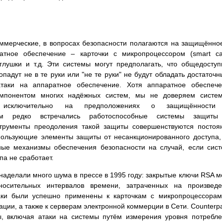
оммерческие, в вопросах безопасности полагаются на защищённо
атное обеспечение – карточки с микропроцессором (smart ca
глушки и т.д. Эти системы могут предполагать, что общедосту
падут не в те руки или "не те руки" не будут обладать достаточ
таки на аппаратное обеспечение. Хотя аппаратное обеспече
омпонентом многих надёжных систем, мы не доверяем систем
я исключительно на предположениях о защищённости
Нам редко встречались работоспособные системы защиты
струменты преодоления такой защиты совершенствуются постоя
пользующие элементы защиты от несанкционированного доступа
ные механизмы обеспечения безопасности на случай, если сис
па не сработает.
) наделали много шума в прессе в 1995 году: закрытые ключи RSA м
носительных интервалов времени, затраченных на произведе
таки были успешно применены к карточкам с микропроцессора
ции, а также к серверам электронной коммерции в Сети. Counterp
ы, включая атаки на системы путём измерения уровня потребл