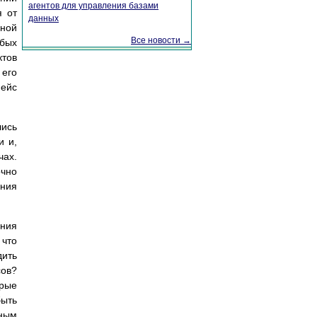
агентов для управления базами
я от
данных
пной
Все новости →
обых
ктов
 его
фейс
лись
и и,
чах.
чно
ения
ения
что
дить
сов?
орые
быть
ным