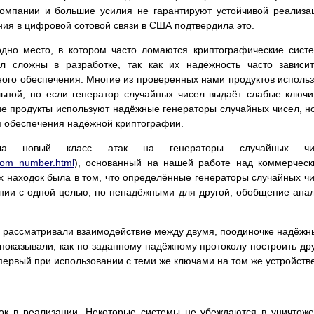
омпании и большие усилия не гарантируют устойчивой реализа
ия в цифровой сотовой связи в США подтвердила это.
дно место, в котором часто ломаются криптографические сист
л сложны в разработке, так как их надёжность часто зависи
ого обеспечения. Многие из проверенных нами продуктов исполь
ьной, но если генератор случайных чисел выдаёт слабые ключи
ие продукты используют надёжные генераторы случайных чисел, н
я обеспечения надёжной криптографии.
вала новый класс атак на генераторы случайных чи
dom_number.html
), основанный на нашей работе над коммерчес
 находок была в том, что определённые генераторы случайных ч
нии с одной целью, но ненадёжными для другой; обобщение ана
ы рассматривали взаимодействие между двумя, поодиночке надёж
оказывали, как по заданному надёжному протоколу построить др
первый при использовании с теми же ключами на том же устройстве
ок в реализации. Некоторые системы не убеждаются в уничтож