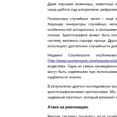
Даже хорошие инженеры, известные к
наша работа над алгоритмом шифрован
Генераторы случайных чисел – ещё о
Хорошие генераторы случайных чисе
особенностей аппаратного и программн
плохие. Криптография может быть сил
систему взломать гораздо проще. Друг
используют достаточно случайности дл
Недавно Counterpane опублико
(
http://www.counterpane.com/pseudoran
моделями. Одна из самых неожиданных
могут быть надёжными при использова
надёжности опасно.
В результатах другого исследования м
криптографическими протоколами. Мы п
надёжный протокол, который взломает 
Атаки на реализации.
Многие системы рушились из-за ошиб