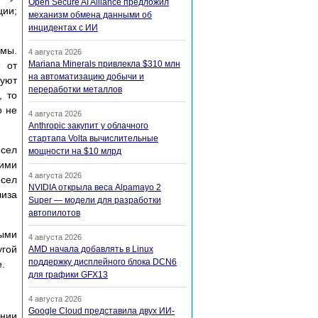
Open Secure AI Alliance предложил
ции;
механизм обмена данными об
инцидентах с ИИ
емы.
4 августа 2026
Mariana Minerals привлекла $310 млн
т от
на автоматизацию добычи и
зуют
переработки металлов
, то
о не
4 августа 2026
Anthropic закупит у облачного
стартапа Volta вычислительные
сел
мощности на $10 млрд
кими
4 августа 2026
исел
NVIDIA открыла веса Alpamayo 2
лиза
Super — модели для разработки
автопилотов
ными
4 августа 2026
угой
AMD начала добавлять в Linux
поддержку дисплейного блока DCN6
.
для графики GFX13
4 августа 2026
Google Cloud представила двух ИИ-
ении