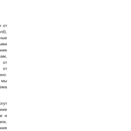
е от
rd),
пные
ными
ние
ам,
 от
 от
нно.
, мы
тема
огут
ние
ми и
ane,
ения