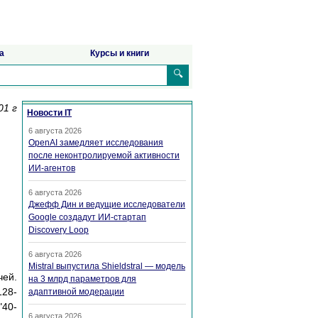
а
Курсы и книги
🔍
01 г
Новости IT
6 августа 2026
OpenAI замедляет исследования
после неконтролируемой активности
ИИ-агентов
6 августа 2026
Джефф Дин и ведущие исследователи
Google создадут ИИ-стартап
Discovery Loop
6 августа 2026
Mistral выпустила Shieldstral — модель
чей.
на 3 млрд параметров для
128-
адаптивной модерации
"40-
6 августа 2026