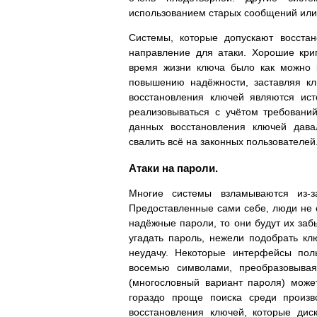
использованием старых сообщений или
Системы, которые допускают восста
направление для атаки. Хорошие кри
время жизни ключа было как можно к
повышению надёжности, заставляя кл
восстановления ключей являются ис
реализовываться с учётом требовани
данных восстановления ключей дава
свалить всё на законных пользователей
Атаки на пароли.
Многие системы взламываются из-з
Предоставленные сами себе, люди не с
надёжные пароли, то они будут их заб
угадать пароль, нежели подобрать к
неудачу. Некоторые интерфейсы поль
восемью символами, преобразовывая
(многословный вариант пароля) може
гораздо проще поиска среди произв
восстановления ключей, которые ди