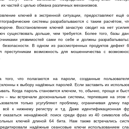
 их частей с целью обмана различных механизмов.
новление ключей в экстренной ситуации, предоставляют ещё 
птографические системы разрабатываются с таким расчётом, ч
ороче. Восстановление ключей зачастую сводит на нет усили
юч существовать дольше, чем требуется. Более того, базы да
точниками уязвимостей сами по себе и должны разрабатывать
й безопасности. В одном из рассмотренных продуктов дефект 
л преступникам возможность для мошенничества с возможнос
.
а того, что полагаются на пароли, созданные пользователя
клонны к выбору надёжных паролей. Если заставить их использо
ывать. Когда пароль становится ключом, то, обычно, проще и быс
люч – мы встречали доскональные системы, терпевшие на этом 
зователя только усугубляют проблему, ограничивая длину па
 всё к нижнему регистру и т.д. Даже идентификационная фр
т оказаться ненадёжной: поиск среди фраз из 40 символов об
ольных ключей длиной 64 бита. Нам также встречались сист
скредитировали надёжные сеансовые ключи использованием сл