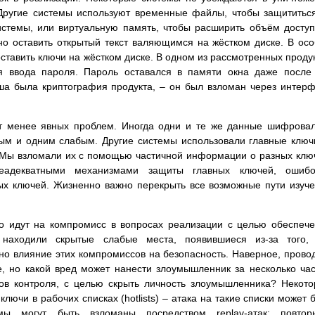
 Другие системы используют временные файлы, чтобы защититьс
истемы, или виртуальную память, чтобы расширить объём досту
но оставить открытый текст валяющимся на жёстком диске. В ос
ставить ключи на жёстком диске. В одном из рассмотренных проду
я ввода пароля. Пароль оставался в памяти окна даже после
оша была криптография продукта, – он был взломан через интер
т менее явных проблем. Иногда одни и те же данные шифрова
ым и одним слабым. Другие системы использовали главные ключ
 Мы взломали их с помощью частичной информации о разных клю
еадекватными механизмами защиты главных ключей, ошибо
ых ключей. Жизненно важно перекрыть все возможные пути изуч
о идут на компромисс в вопросах реализации с целью обеспеч
 находили скрытые слабые места, появившиеся из-за того, 
о влияние этих компромиссов на безопасность. Наверное, прово
е, но какой вред может нанести злоумышленник за несколько ча
в контроля, с целью скрыть личность злоумышленника? Некот
ючи в рабочих списках (hotlists) – атака на такие списки может 
мы могут быть взломаны посредством replay-атак: повтор