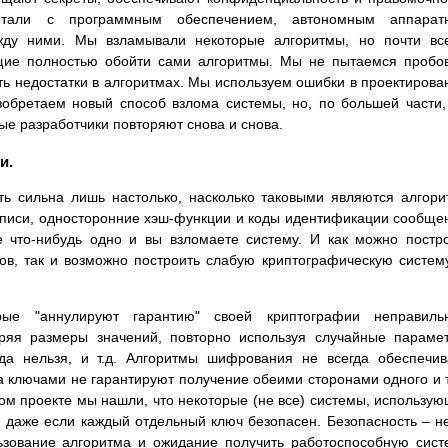
отали с программным обеспечением, автономным аппарат
жду ними. Мы взламывали некоторые алгоритмы, но почти вс
щие полностью обойти сами алгоритмы. Мы не пытаемся пробо
ь недостатки в алгоритмах. Мы используем ошибки в проектирова
зобретаем новый способ взлома системы, но, по большей части
ые разработчики повторяют снова и снова.
и.
ть сильна лишь настолько, насколько таковыми являются алгор
писи, односторонние хэш-функции и коды идентификации сообще
е что-нибудь одно и вы взломаете систему. И как можно постр
ов, так и возможно построить слабую криптографическую систем
ые "аннулируют гарантию" своей криптографии неправиль
ряя размеры значений, повторно используя случайные параме
гда нельзя, и т.д. Алгоритмы шифрования не всегда обеспечи
 ключами не гарантируют получение обеими сторонами одного и 
ом проекте мы нашли, что некоторые (не все) системы, использу
 даже если каждый отдельный ключ безопасен. Безопасность – н
ьзование алгоритма и ожидание получить работоспособную сист