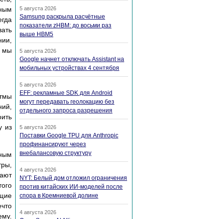
ным
5 августа 2026
Samsung раскрыла расчётные
егда
показатели zHBM: до восьми раз
вать
выше HBM5
нии,
, мы
5 августа 2026
Google начнет отключать Assistant на
мобильных устройствах 4 сентября
5 августа 2026
EFF: рекламные SDK для Android
итмы
могут передавать геолокацию без
ний,
отдельного запроса разрешения
оить
у из
5 августа 2026
Поставки Google TPU для Anthropic
профинансируют через
внебалансовую структуру
ным
тры,
4 августа 2026
вают
NYT: Белый дом отложил ограничения
того
против китайских ИИ-моделей после
ющие
спора в Кремниевой долине
ечто
4 августа 2026
ему.