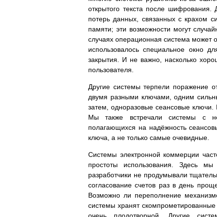
открытого текста после шифрования.
потерь данных, связанных с крахом с
памяти; эти возможности могут случай
случаях операционная система может о
использовалось специальное окно дл
закрытия. И не важно, насколько хор
пользователя.
Другие системы терпели поражение о
двумя разными ключами, одним сильн
затем, одноразовые сеансовые ключи.
Мы также встречали системы с н
полагающихся на надёжность сеансов
ключа, а не только самые очевидные.
Системы электронной коммерции част
простоты использования. Здесь мы
разработчики не продумывали тщательн
согласование счетов раз в день прощ
Возможно ли переполнение механизмо
системы хранят скомпрометированные кл
очень плодотворной. Другие систе