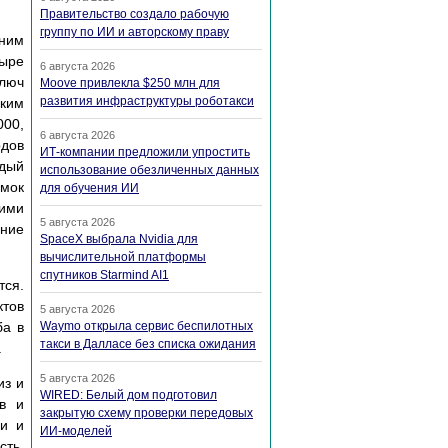
Правительство создало рабочую
группу по ИИ и авторскому праву
вним
тыре
6 августа 2026
люч
Moove привлекла $250 млн для
развития инфраструктуры роботакси
аким
00,
6 августа 2026
рдов
ИТ-компании предложили упростить
ждый
использование обезличенных данных
мок
для обучения ИИ
кими
5 августа 2026
шние
SpaceX выбрала Nvidia для
вычислительной платформы
спутников Starmind AI1
тся.
ктов
5 августа 2026
ба в
Waymo открыла сервис беспилотных
такси в Далласе без списка ожидания
.
5 августа 2026
из и
WIRED: Белый дом подготовил
в и
закрытую схему проверки передовых
ли и
ИИ-моделей
сть,