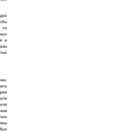
одно
тобы
я по
нных
ся и
базы
тью
ми.
вать
трее
пути
роля
аза
ычно
емы
абых