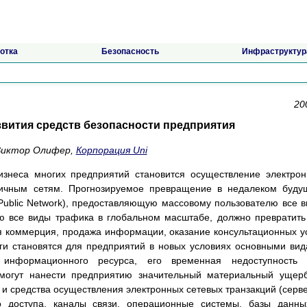
отка
Безопасность
Инфраструктур
20
вития средств безопасности предприятия
иктор Олифер,
Корпорация Uni
знеса многих предприятий становится осуществление электро
бличным сетям. Прогнозируемое превращение в недалеком буд
 Public Network), предоставляющую массовому пользователю все 
 все виды трафика в глобальном масштабе, должно превратить
я коммерция, продажа информации, оказание консультационных у
уги становятся для предприятий в новых условиях основными ви
 информационного ресурса, его временная недоступность 
 могут нанести предприятию значительный материальный ущер
и средства осуществления электронных сетевых транзакций (серв
о доступа, каналы связи, операционные системы, базы данн