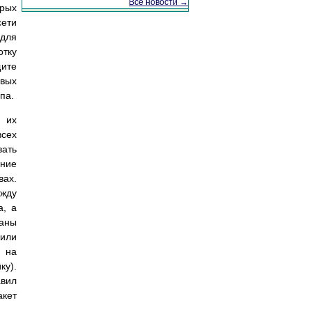
Все новости →
орых
сети
 для
тку
ите
вых
па.
й их
всех
вать
ение
ах.
ежду
а, а
раны
 или
 на
у).
авил
акет