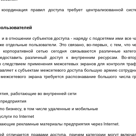
координация правил доступа требует централизованной сист
 пользователей
 и в отношении субъектов доступа - наряду с подсетями ими все 
е отдельные пользователи. Это связано, во-первых, с тем, что ч
с корпоративной сетью сегодня связываются различные катег
едоставить различный доступ к внутренним ресурсам. Во-вто
я следствием применения межсетевых экранов для контроля тра
авляет к субъектам межсетевого доступа большую армию сотрудн
 межсетевого экрана требуется распознавание большого числа г
тия, работающие во внутренней сети
 предприятия
по бизнесу, в том числе удаленные и мобильные
луги по Internet
ающие рекламные материалы предприятия через Internet.
ей отличается правами доступа, причем категории могут включа