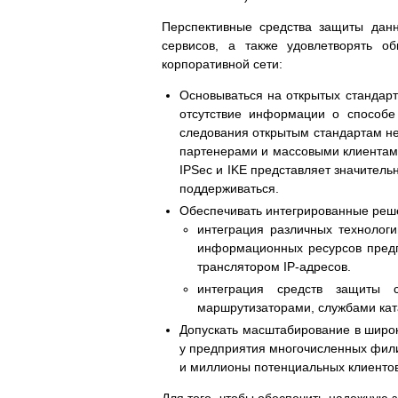
Перспективные средства защиты дан
сервисов, а также удовлетворять 
корпоративной сети:
Основываться на открытых стандарт
отсутствие информации о способе
следования открытым стандартам н
партенерами и массовыми клиентами,
IPSec и IKE представляет значитель
поддерживаться.
Обеспечивать интегрированные реше
интеграция различных технолог
информационных ресурсов предп
транслятором IP-адресов.
интеграция средств защиты 
маршрутизаторами, службами ката
Допускать масштабирование в широк
у предприятия многочисленных фили
и миллионы потенциальных клиентов