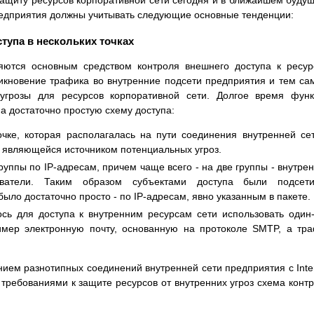
защиту ресурсов корпоративной сети сегодня и в ближайшем буду
редприятия должны учитывать следующие основные тенденции:
тупа в нескольких точках
яются основным средством контроля внешнего доступа к ресу
никновение трафика во внутренние подсети предприятия и тем с
угрозы для ресурсов корпоративной сети. Долгое время фун
а достаточно простую схему доступа:
очке, которая располагалась на пути соединения внутренней се
ю, являющейся источником потенциальных угроз.
руппы по IP-адресам, причем чаще всего - на две группы - внутре
ователи. Таким образом субъектами доступа были подсет
ло достаточно просто - по IP-адресам, явно указанным в пакете.
ь для доступа к внутренним ресурсам сети использовать один
ример электронную почту, основанную на протоколе SMTP, а тр
нием разнотипных соединений внутренней сети предприятия с Inte
 требованиями к защите ресурсов от внутренних угроз схема конт