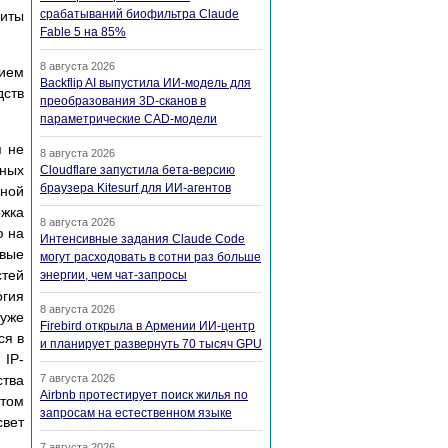
срабатываний биофильтра Claude
щиты
Fable 5 на 85%
8 августа 2026
нием
Backflip AI выпустила ИИ-модель для
дств
преобразования 3D-сканов в
параметрические CAD-модели
я не
8 августа 2026
нных
Cloudflare запустила бета-версию
браузера Kitesurf для ИИ-агентов
чной
ржка
8 августа 2026
ю на
Интенсивные задания Claude Code
овые
могут расходовать в сотни раз больше
стей
энергии, чем чат-запросы
огия
8 августа 2026
 уже
Firebird открыла в Армении ИИ-центр
ся в
и планирует развернуть 70 тысяч GPU
 IP-
ства
7 августа 2026
Airbnb протестирует поиск жилья по
 том
запросам на естественном языке
свет
7 августа 2026