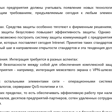
ных предприятия должны учитывать появление новых технолог
общим требованиям, предъявляемым сегодня к любым элемен
ах. Средства защиты особенно тяготеют к фирменным решениям, 
 защиты безусловно повышает эффективность защиты. Однако
евозможно построить систему защиты коммуникаций с предприяти
 которых поставляет сегодня Intrenet. Принятие таких стандартов
ный шаг в направлении открытости стандартов и эта тенденция до
ния. Интеграция требуется в разных аспектах:
ий безопасности между собой для обеспечения комплексной за
риятия - например, интеграция межсетвого экрана с VPN-шлюз
с остальными элементами сети - операционными система
логов, серверами QoS-политики и т.п.
их пределах, то есть обеспечивать эффективную работу при нал
алов, десятков предприятий-партнеров, сотен удаленных сотрудн
.