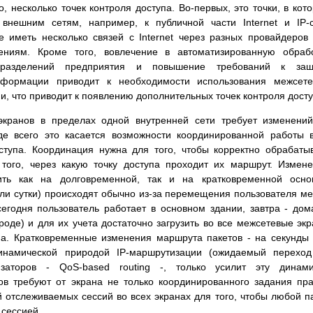
, несколько точек контроля доступа. Во-первых, это точки, в кот
 внешним сетям, например, к публичной части Internet и IP-
 иметь несколько связей с Internet через разных провайдеров
ниям. Кроме того, вовлечение в автоматизированную обрабо
дразделений предприятия и повышение требований к защ
формации приводит к необходимости использования межсете
и, что приводит к появлению дополнительных точек контроля досту
экранов в пределах одной внутренней сети требует изменени
е всего это касается возможности координированной работы 
ступа. Координация нужна для того, чтобы корректно обрабаты
 того, через какую точку доступа проходит их маршрут. Измен
ть как на долговременной, так и на кратковременной основ
ли сутки) происходят обычно из-за перемещения пользователя м
егодня пользователь работает в основном здании, завтра - дом
роде) и для их учета достаточно загрузить во все межсетевые эк
па. Кратковременные изменения маршрута пакетов - на секунды
инамической природой IP-маршрутизации (ожидаемый переход
аторов - QoS-based routing -, только усилит эту динамик
в требуют от экрана не только координированного задания пр
й отслеживаемых сессий во всех экранах для того, чтобы любой п
 сессией.