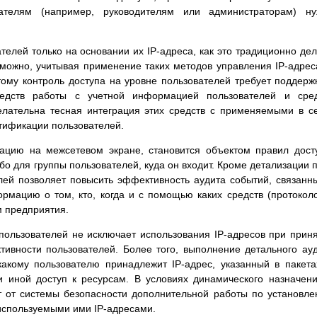
вателям (например, руководителям или администраторам) ну
телей только на основании их IP-адреса, как это традиционно де
зможно, учитывая применение таких методов управления IP-адре
ому контроль доступа на уровне пользователей требует поддерж
редств работы с учетной информацией пользователей и сред
елательна тесная интеграция этих средств с применяемыми в с
тификации пользователей.
ацию на межсетевом экране, становится объектом правил дост
бо для группы пользователей, куда он входит. Кроме детализации 
лей позволяет повысить эффективность аудита событий, связанн
рмацию о том, кто, когда и с помощью каких средств (протокол
м предприятия.
пользователей не исключает использования IP-адресов при прин
тивности пользователей. Более того, выполнение детального ау
акому пользователю принадлежит IP-адрес, указанный в пакета
 иной доступ к ресурсам. В условиях динамического назначен
т от системы безопасности дополнительной работы по установл
используемыми ими IP-адресами.