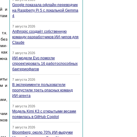
Google показала офлайн-переводчик
ий и
на Raspberry Pi 5 с локальной Gemma
там
4
7 августа 2026
Anthropic создаёт собственную
т.к.
команду разработчиков ИИ-чипов для
 без
Claude
ями-
 как
7 августа 2026
лжна
ИИ-модели Evo помогли
спроектировать 16 работоспособных
бактериофагов
щиты
7 августа 2026
В эксперименте пользователи
ом и
пропустили треть опасных команд
ИИ-агента
ми,
7 августа 2026
Модель Kimi K3 с открытыми весами
ичии
появилась в GitHub Copilot
иков
7 августа 2026
Bloomberg: около 70% ИИ-выручки