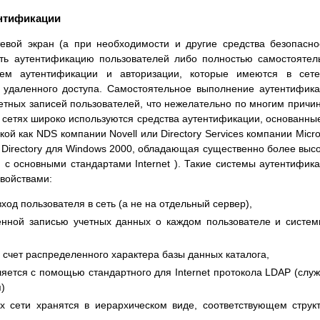
ентификации
евой экран (а при необходимости и другие средства безопасно
ь аутентификацию пользователей либо полностью самостоятел
ем аутентификации и авторизации, которые имеются в сете
 удаленного доступа. Самостоятельное выполнение аутентифик
етных записей пользователей, что нежелательно по многим причи
х сетях широко используются средства аутентификации, основанны
ой как NDS компании Novell или Directory Services компании Micro
e Directory для Windows 2000, обладающая существенно более выс
с основными стандартами Internet ). Такие системы аутентифик
войствами:
ход пользователя в сеть (а не на отдельный сервер),
енной записью учетных данных о каждом пользователе и систе
 счет распределенного характера базы данных каталога,
ляется с помощью стандартного для Internet протокола LDAP (слу
я)
х сети хранятся в иерархическом виде, соответствующем струк