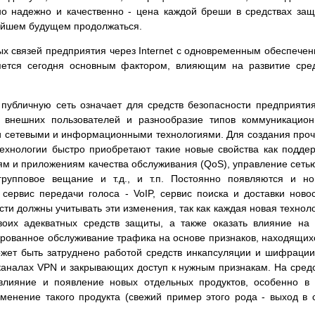
о надежно и качественно - цена каждой бреши в средствах за
ижайшем будущем продолжаться.
х связей предприятия через Internet с одновременным обеспече
яется сегодня основным фактором, влияющим на развитие сре
 публичную сеть означает для средств безопасности предприяти
а внешних пользователей и разнообразие типов коммуникацио
ми сетевыми и информационными технологиями. Для создания про
технологии быстро приобретают такие новые свойства как подде
м и приложениям качества обслуживания (QoS), управление сеть
групповое вещание и т.д., и т.п. Постоянно появляются и н
ервис передачи голоса - VoIP, сервис поиска и доставки ново
ости должны учитывать эти изменения, так как каждая новая технол
воих адекватных средств защиты, а также оказать влияние на
ованное обслуживание трафика на основе признаков, находящих
ожет быть затруднено работой средств инкапсуляции и шифрации
аналах VPN и закрывающих доступ к нужным признакам. На сред
влияние и появление новых отдельных продуктов, особенно в
менение такого продукта (свежий пример этого рода - выход в 