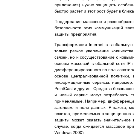
приложения) нужно защищать особенн
быстро растет и этот рост будет в бл
Поддержание массовых и разнообразны
безопасности этих коммуникаций явл
защиты предприятия.
Трансформация Internet в глобальную
только резкое увеличение количеств
связей, но и сосуществование с новы
основы массовой глобальной сети IP-
дифференцированного по пользователя
основе централизованной политики, 
информационные сервисы, например, с
PointCast и другие. Средства безопасн
и новый сервис могут потребовать с
применяемые. Например, дифференцир
заголовке и поле данных IP-пакета, м
пакетов, применяемых в защищенных к
защиты может оказать значительное 
случае, когда ожидается массовое при
Windows 2000).