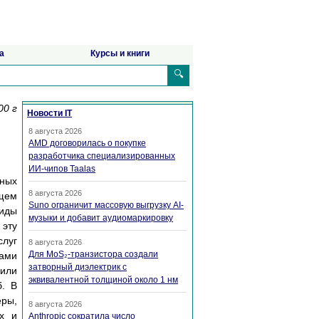
а
Курсы и книги
🔍
00 г
Новости IT
8 августа 2026
AMD договорилась о покупке
разработчика специализированных
ИИ-чипов Taalas
нных
8 августа 2026
ущем
Suno ограничит массовую выгрузку AI-
виды
музыки и добавит аудиомаркировку
 эту
слуг
8 августа 2026
Для MoS₂-транзистора создали
дами
затворный диэлектрик с
или
эквивалентной толщиной около 1 нм
б. В
еры,
8 августа 2026
ых и
Anthropic сократила число