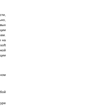
сти,
ьно,
вых
ации
нам.
е на
soft
окой
ации
мном
жбой
туре