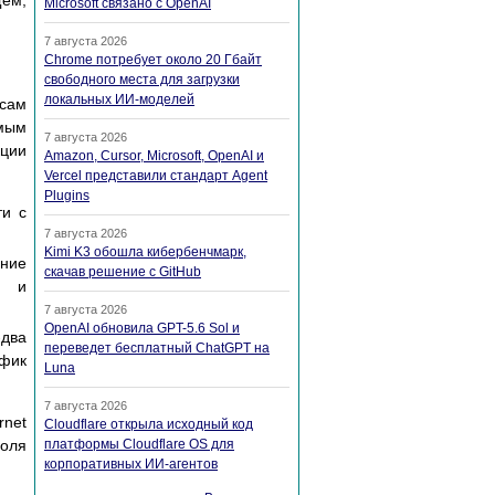
щем,
Microsoft связано с OpenAI
7 августа 2026
Chrome потребует около 20 Гбайт
свободного места для загрузки
локальных ИИ-моделей
рсам
амым
7 августа 2026
кции
Amazon, Cursor, Microsoft, OpenAI и
Vercel представили стандарт Agent
Plugins
ти с
7 августа 2026
Kimi K3 обошла кибербенчмарк,
нние
скачав решение с GitHub
и и
7 августа 2026
OpenAI обновила GPT-5.6 Sol и
-два
переведет бесплатный ChatGPT на
афик
Luna
7 августа 2026
rnet
Cloudflare открыла исходный код
роля
платформы Cloudflare OS для
корпоративных ИИ-агентов