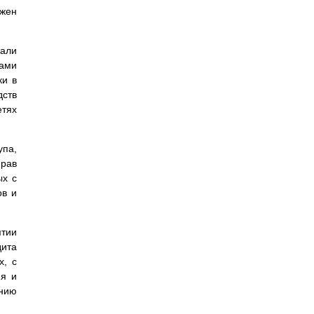
жен
лали
сами
ки в
ств
етях
упа,
прав
ых с
ов и
ятии
дита
х, с
ия и
ению