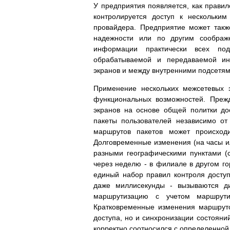
У предприятия появляется, как правило
контролируется доступ к нескольким
провайдера. Предприятие может также
надежности или по другим соображе
информации практически всех по
обрабатываемой и передаваемой ин
экранов и между внутренними подсетям
Применение нескольких межсетевых 
функциональных возможностей. Прежд
экранов на основе общей политки до
пакеты пользователей независимо от
маршрутов пакетов может происходи
Долговременные изменения (на часы и
разными географическими пунктами (с
через неделю - в филиале в другом го
единый набор правил контроля досту
даже миллисекунды - вызываются д
маршрутизацию с учетом маршрутиз
Кратковременные изменения маршруто
доступа, но и синхронизации состояни
корректно соотносился с определенной