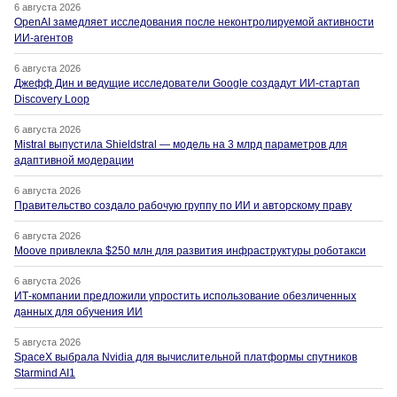
6 августа 2026
OpenAI замедляет исследования после неконтролируемой активности
ИИ-агентов
6 августа 2026
Джефф Дин и ведущие исследователи Google создадут ИИ-стартап
Discovery Loop
6 августа 2026
Mistral выпустила Shieldstral — модель на 3 млрд параметров для
адаптивной модерации
6 августа 2026
Правительство создало рабочую группу по ИИ и авторскому праву
6 августа 2026
Moove привлекла $250 млн для развития инфраструктуры роботакси
6 августа 2026
ИТ-компании предложили упростить использование обезличенных
данных для обучения ИИ
5 августа 2026
SpaceX выбрала Nvidia для вычислительной платформы спутников
Starmind AI1