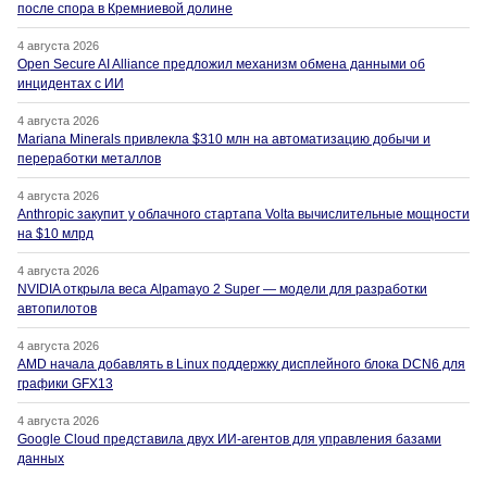
после спора в Кремниевой долине
4 августа 2026
Open Secure AI Alliance предложил механизм обмена данными об
инцидентах с ИИ
4 августа 2026
Mariana Minerals привлекла $310 млн на автоматизацию добычи и
переработки металлов
4 августа 2026
Anthropic закупит у облачного стартапа Volta вычислительные мощности
на $10 млрд
4 августа 2026
NVIDIA открыла веса Alpamayo 2 Super — модели для разработки
автопилотов
4 августа 2026
AMD начала добавлять в Linux поддержку дисплейного блока DCN6 для
графики GFX13
4 августа 2026
Google Cloud представила двух ИИ-агентов для управления базами
данных