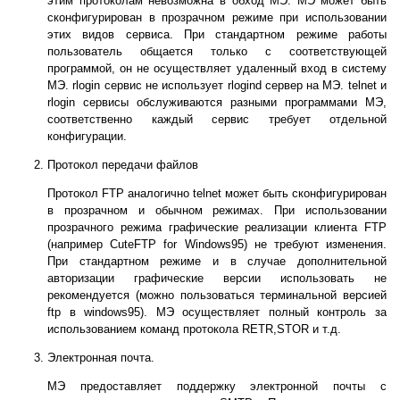
этим протоколам невозможна в обход МЭ. МЭ может быть
сконфигурирован в прозрачном режиме при использовании
этих видов сервиса. При стандартном режиме работы
пользователь общается только с соответствующей
программой, он не осуществляет удаленный вход в систему
МЭ. rlogin сервис не использует rlogind сервер на МЭ. telnet и
rlogin сервисы обслуживаются разными программами МЭ,
соответственно каждый сервис требует отдельной
конфигурации.
Протокол передачи файлов
Протокол FTP аналогично telnet может быть сконфигурирован
в прозрачном и обычном режимах. При использовании
прозрачного режима графические реализации клиента FTP
(например CuteFTP for Windows95) не требуют изменения.
При стандартном режиме и в случае дополнительной
авторизации графические версии использовать не
рекомендуется (можно пользоваться терминальной версией
ftp в windows95). МЭ осуществляет полный контроль за
использованием команд протокола RETR,STOR и т.д.
Электронная почта.
МЭ предоставляет поддержку электронной почты с