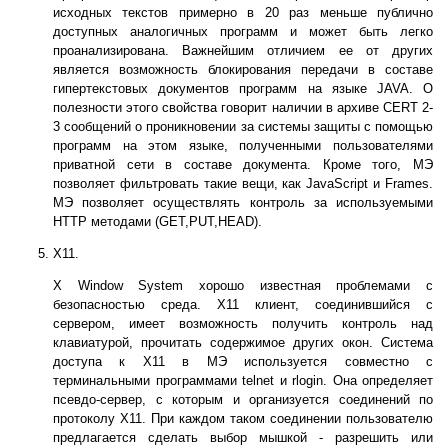
исходных текстов примерно в 20 раз меньше публично
доступных аналогичных программ и может быть легко
проанализирована. Важнейшим отличием ее от других
является возможность блокирования передачи в составе
гипертекстовых документов программ на языке JAVA. О
полезности этого свойства говорит наличии в архиве CERT 2-
3 сообщений о проникновении за системы защиты с помощью
программ на этом языке, полученными пользователями
приватной сети в составе документа. Кроме того, МЭ
позволяет фильтровать такие вещи, как JavaScript и Frames.
МЭ позволяет осуществлять контроль за используемыми
HTTP методами (GET,PUT,HEAD).
X11.
X Window System хорошо известная проблемами с
безопасностью среда. X11 клиент, соединившийся с
сервером, имеет возможность получить контроль над
клавиатурой, прочитать содержимое других окон. Система
доступа к X11 в МЭ используется совместно с
терминальными программами telnet и rlogin. Она определяет
псевдо-сервер, с которым и организуется соединений по
протоколу X11. При каждом таком соединении пользователю
предлагается сделать выбор мышкой - разрешить или