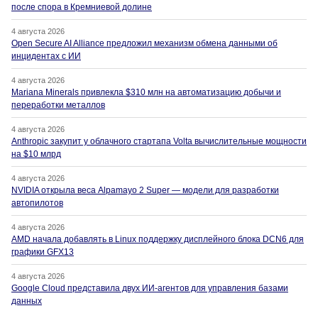
после спора в Кремниевой долине
4 августа 2026
Open Secure AI Alliance предложил механизм обмена данными об
инцидентах с ИИ
4 августа 2026
Mariana Minerals привлекла $310 млн на автоматизацию добычи и
переработки металлов
4 августа 2026
Anthropic закупит у облачного стартапа Volta вычислительные мощности
на $10 млрд
4 августа 2026
NVIDIA открыла веса Alpamayo 2 Super — модели для разработки
автопилотов
4 августа 2026
AMD начала добавлять в Linux поддержку дисплейного блока DCN6 для
графики GFX13
4 августа 2026
Google Cloud представила двух ИИ-агентов для управления базами
данных