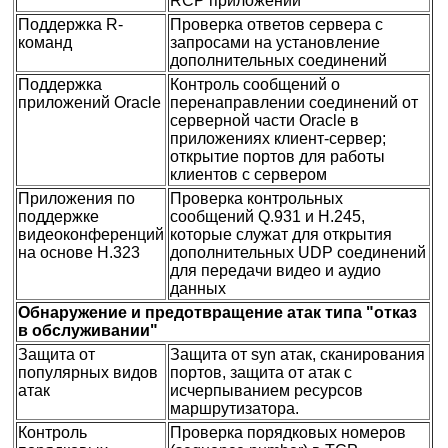
RCP приложений
Поддержка R-
Проверка ответов сервера с
команд
запросами на установление
дополнительных соединений
Поддержка
Контроль сообщений о
приложений Oracle
перенаправлении соединений от
серверной части Oracle в
приложениях клиент-сервер;
открытие портов для работы
клиентов с сервером
Приложения по
Проверка контрольных
поддержке
сообщений Q.931 и H.245,
видеоконференций
которые служат для открытия
на основе H.323
дополнительных UDP соединений
для передачи видео и аудио
данных
Обнаружение и предотвращение атак типа "отказ
в обслуживании"
Защита от
Защита от syn атак, сканирования
популярных видов
портов, защита от атак с
атак
исчерпыванием ресурсов
маршрутизатора.
Контроль
Проверка порядковых номеров