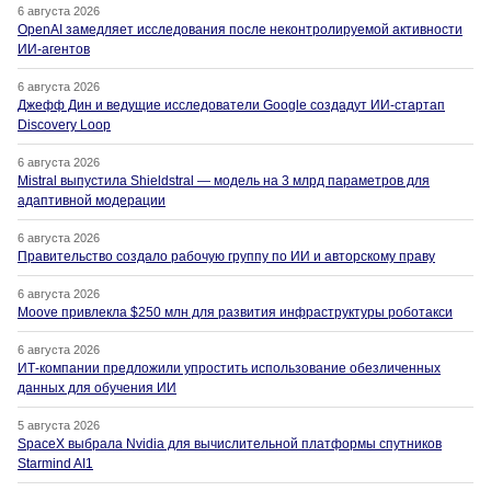
6 августа 2026
OpenAI замедляет исследования после неконтролируемой активности
ИИ-агентов
6 августа 2026
Джефф Дин и ведущие исследователи Google создадут ИИ-стартап
Discovery Loop
6 августа 2026
Mistral выпустила Shieldstral — модель на 3 млрд параметров для
адаптивной модерации
6 августа 2026
Правительство создало рабочую группу по ИИ и авторскому праву
6 августа 2026
Moove привлекла $250 млн для развития инфраструктуры роботакси
6 августа 2026
ИТ-компании предложили упростить использование обезличенных
данных для обучения ИИ
5 августа 2026
SpaceX выбрала Nvidia для вычислительной платформы спутников
Starmind AI1