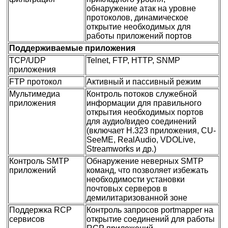
обнаружение атак на уровне
протоколов, динамическое
открытие необходимых для
работы приложений портов
Поддерживаемые приложения
TCP/UDP
Telnet, FTP, HTTP, SNMP
приложения
FTP протокол
Активный и пассивный режим
Мультимедиа
Контроль потоков служебной
приложения
информации для правильного
открытия необходимых портов
для аудио/видео соединений
(включает H.323 приложения, CU-
SeeME, RealAudio, VDOLive,
Streamworks и др.)
Контроль SMTP
Обнаружение неверных SMTP
приложений
команд, что позволяет избежать
необходимости установки
почтовых серверов в
демилитаризованной зоне
Поддержка RCP
Контроль запросов portmapper на
сервисов
открытие соединений для работы