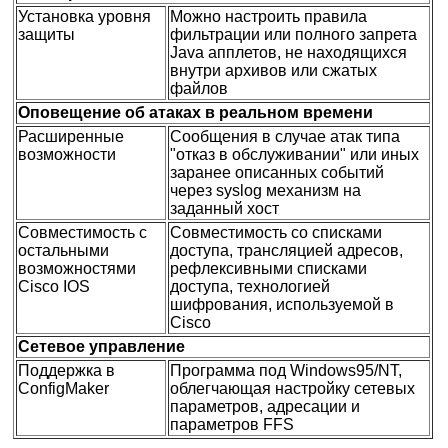
Установка уровня
Можно настроить правила
защиты
фильтрации или полного запрета
Java апплетов, не находящихся
внутри архивов или сжатых
файлов
Оповещение об атаках в реальном времени
Расширенные
Сообщения в случае атак типа
возможности
"отказ в обслуживании" или иных
заранее описанных событий
через syslog механизм на
заданный хост
Совместимость с
Совместимость со списками
остальными
доступа, трансляцией адресов,
возможностями
рефлексивными списками
Cisco IOS
доступа, технологией
шифрования, используемой в
Cisco
Сетевое управление
Поддержка в
Программа под Windows95/NT,
ConfigMaker
облегчающая настройку сетевых
параметров, адресации и
параметров FFS