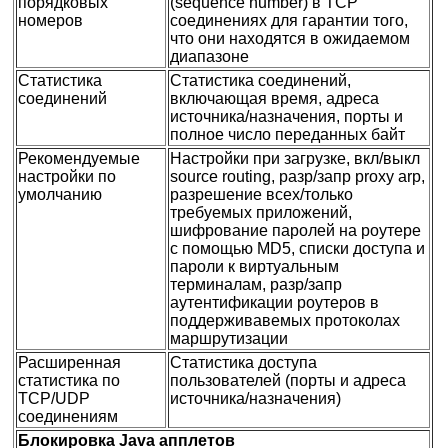
порядковых
(sequence number) в TCP
номеров
соединениях для гарантии того,
что они находятся в ожидаемом
диапазоне
Статистика
Статистика соединений,
соединений
включающая время, адреса
источника/назначения, порты и
полное число переданных байт
Рекомендуемые
Настройки при загрузке, вкл/выкл
настройки по
source routing, разр/запр proxy arp,
умолчанию
разрешение всех/только
требуемых приложений,
шифрование паролей на роутере
с помощью MD5, списки доступа и
пароли к виртуальным
терминалам, разр/запр
аутентификации роутеров в
поддерживавемых протоколах
маршрутизации
Расширенная
Статистика доступа
статистика по
пользователей (порты и адреса
TCP/UDP
источника/назначения)
соединениям
Блокировка Java апплетов