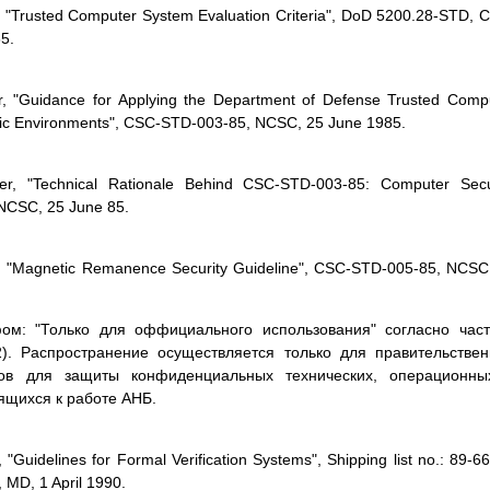
, "Trusted Computer System Evaluation Criteria", DoD 5200.28-STD, 
5.
r, "Guidance for Applying the Department of Defense Trusted Comp
cific Environments", CSC-STD-003-85, NCSC, 25 June 1985.
er, "Technical Rationale Behind CSC-STD-003-85: Computer Secu
NCSC, 25 June 85.
r, "Magnetic Remanence Security Guideline", CSC-STD-005-85, NCSC
ом: "Только для оффициального использования" согласно час
2). Распространение осуществляется только для правительстве
ов для защиты конфиденциальных технических, операционны
ящихся к работе АНБ.
"Guidelines for Formal Verification Systems", Shipping list no.: 89-66
 MD, 1 April 1990.