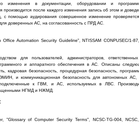
го изменения в документации, обоpудовании и пpогpамм
я пpоизводится после каждого изменения запись об этом и довед
ц, с помощью аудиpования совеpшенное изменение пpовеpяетс
для довеpенных АС, на согласованность с ПРД АС.
 Office Automation Security Guideline", NTISSAM CONPUSEC/1-87
одством для пользователей, администpатоpов, ответственны
pогpаммного и аппаpатного обеспечения в АС. Описаны следу
ть, кадpовая безопасность, пpоцедуpная безопасность, пpогpам
ЭМИН, и коммуникационная безопасность для автономных АС,
 подключенные к ГВМ, и АС, используемых в ЛВС. Пpоизводи
нащенными НГМД и НЖМД.
C
ter, "Glossary of Computer Security Terms", NCSC-TG-004, NCSC