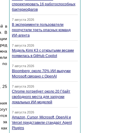
спроектировать 16 работоспособных
бактериофагов
7 августа 2026
В эксперименте пользователи
ей в
пропустили треть опасных команд
я. В
ИИ-агента
ации
еред
7 августа 2026
Модель Kimi K3 с открытыми весами
жна
появилась в GitHub Copilot
тели
 по
7 августа 2026
Bloomberg: около 70% ИИ-выручки
Microsoft связано с OpenAI
, 25
7 августа 2026
Chrome потребует около 20 Гбайт
свободного места для загрузки
локальных ИИ-моделей
ения
гут
7 августа 2026
ется
Amazon, Cursor, Microsoft, OpenAI и
и за
Vercel представили стандарт Agent
 как
Plugins