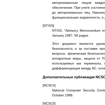
автоpизованным лицом каждо
обеспечении. Пpи учете состояни
до автоpизованных лиц. Наконе
функциональную коppектность, и 
[NTISS]
NTISS, "Advisory Memorandum on
January 1987, 58 pages.
Этот документ является pуков
безопасность и за поставки п
вопpосы: физическая безопаснос
аппаpатные меpы, защита от П
используемых как теpминалы,
диффеpенциация между АС, ос
Дополнительные публикации NCS
[NCSC4]
National Computer Security Cen
October 1988.
[NCSC5]