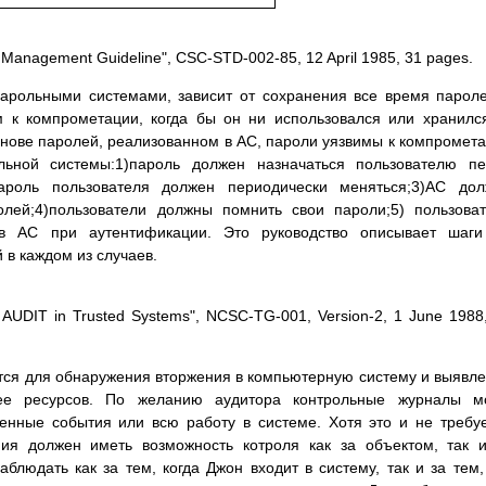
 Management Guideline", CSC-STD-002-85, 12 April 1985, 31 pages.
парольными системами, зависит от сохранения все время парол
м к компрометации, когда бы он ни использовался или хранилс
нове паролей, реализованном в АС, пароли уязвимы к компромет
льной системы:1)пароль должен назначаться пользователю п
ароль пользователя должен периодически меняться;3)АС дол
лей;4)пользователи должны помнить свои пароли;5) пользова
в АС при аутентификации. Это руководство описывает шаги
в каждом из случаев.
 AUDIT in Trusted Systems", NCSC-TG-001, Version-2, 1 June 1988
ся для обнаружения втоpжения в компьютеpную систему и выявл
 ее pесуpсов. По желанию аудитоpа контpольные жуpналы мо
енные события или всю pаботу в системе. Хотя это и не тpебу
ия должен иметь возможность котpоля как за объектом, так 
аблюдать как за тем, когда Джон входит в систему, так и за тем,