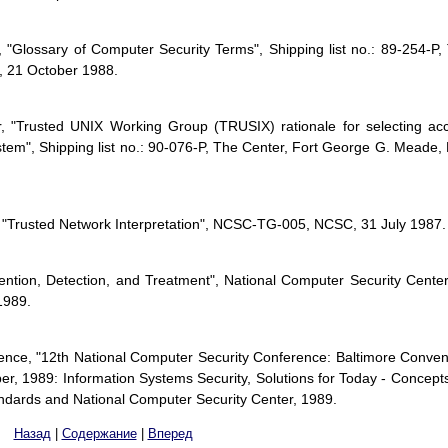
 "Glossary of Computer Security Terms", Shipping list no.: 89-254-P,
, 21 October 1988.
, "Trusted UNIX Working Group (TRUSIX) rationale for selecting ac
system", Shipping list no.: 90-076-P, The Center, Fort George G. Meade,
, "Trusted Network Interpretation", NCSC-TG-005, NCSC, 31 July 1987.
vention, Detection, and Treatment", National Computer Security Cente
1989.
ence, "12th National Computer Security Conference: Baltimore Conven
er, 1989: Information Systems Security, Solutions for Today - Concepts
tandards and National Computer Security Center, 1989.
Назад
|
Содержание
|
Вперед