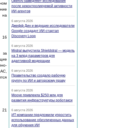
OpenAI замедляет исследования
ном
после неконтролируемой активности
ение
ИИ-агентов
я на
6 августа 2026
Джефф Дин и ведущие исследователи
Google создадут ИИ-стартап
Discovery Loop
, 16
6 августа 2026
Mistral выпустила Shieldstral — модель
х за
на 3 млрд параметров для
ющие
адаптивной модерации
мно-
 АС,
6 августа 2026
Правительство создало рабочую
тся
группу по ИИ и авторскому праву
6 августа 2026
Moove привлекла $250 млн для
развития инфраструктуры роботакси
, 21
6 августа 2026
ИТ-компании предложили упростить
использование обезличенных данных
для обучения ИИ