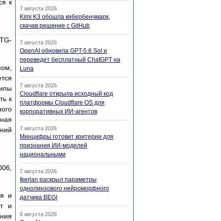
ся к
7 августа 2026
Kimi K3 обошла кибербенчмарк,
скачав решение с GitHub
-TG-
7 августа 2026
OpenAI обновила GPT-5.6 Sol и
переведет бесплатный ChatGPT на
пом,
Luna
ется
7 августа 2026
типы
Cloudflare открыла исходный код
ть к
платформы Cloudflare OS для
ого
корпоративных ИИ-агентов
ная
7 августа 2026
ний
Минцифры готовит критерии для
признания ИИ-моделей
национальными
006,
7 августа 2026
Ikerlan раскрыл параметры
однолинзового нейроморфного
ия и
датчика BEGI
т и
6 августа 2026
ния