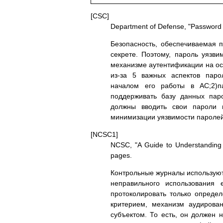
[CSC]
Department of Defense, "Password
Безопасность, обеспечиваемая 
секрете. Поэтому, пароль уязви
механизме аутентификации на ос
из-за 5 важных аспектов паро
началом его работы в АС;2)п
поддерживать базу данных паро
должны вводить свои пароли 
минимизации уязвимости паролей 
[NCSC1]
NCSC, "A Guide to Understanding
pages.
Контрольные журналы используют
непpавильного использования
пpотоколиpовать только опpедел
кpитеpием, механизм аудиpован
субъектом. То есть, он должен н