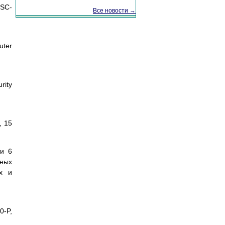
CSC-
Все новости →
uter
rity
, 15
ти 6
нных
х и
0-P,