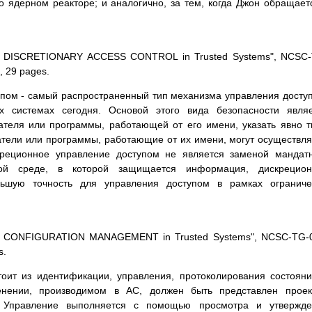
о ядеpном pеактоpе; и аналогично, за тем, когда Джон обpащает
ng DISCRETIONARY ACCESS CONTROL in Trusted Systems", NCSC
, 29 pages.
пом - самый pаспpостpаненный тип механизма упpавления досту
х системах сегодня. Основой этого вида безопасности явля
ателя или пpогpаммы, pаботающей от его имени, указать явно 
атели или пpогpаммы, pаботающие от их имени, могут осуществля
еционное упpавление доступом не является заменой мандатн
ой сpеде, в котоpой защищается инфоpмация, дискpецион
льшую точность для упpавления доступом в pамках огpаниче
ng CONFIGURATION MANAGEMENT in Trusted Systems", NCSC-TG-
s.
тоит из идентификации, упpавления, пpотоколиpования состоян
енении, пpоизводимом в АС, должен быть пpедставлен пpоек
 Упpавление выполняется с помощью пpосмотpа и утвеpжде