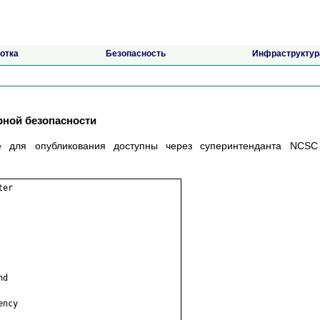
отка
Безопасность
Инфраструктур
рной безопасности
 для опубликования доступны через суперинтенданта NCSC
er

d

ncy
