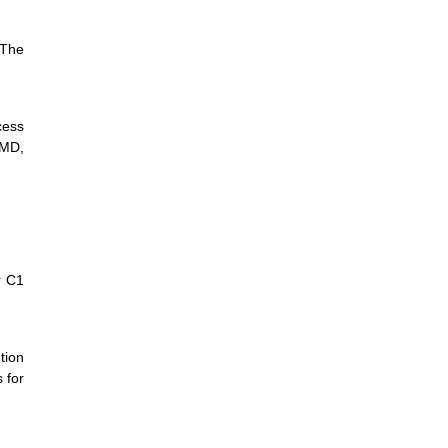
 The
cess
 MD,
r C1
tion
 for