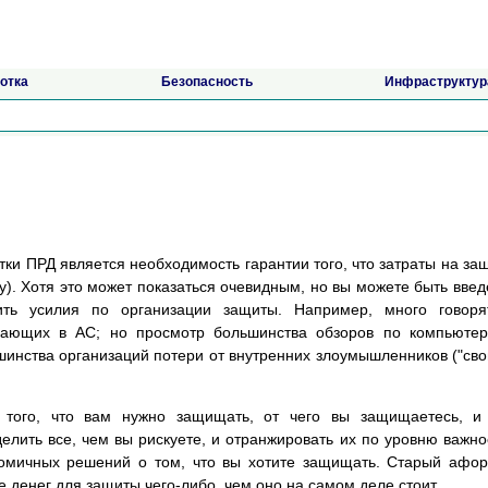
отка
Безопасность
Инфраструктур
ки ПРД является необходимость гарантии того, что затраты на за
у). Хотя это может показаться очевидным, но вы можете быть вве
ить усилия по организации защиты. Например, много говоря
кающих в АС; но просмотр большинства обзоров по компьюте
шинства организаций потери от внутренних злоумышленников ("сво
 того, что вам нужно защищать, от чего вы защищаетесь, и
елить все, чем вы рискуете, и отранжировать их по уровню важно
номичных решений о том, что вы хотите защищать. Старый афо
е денег для защиты чего-либо, чем оно на самом деле стоит.