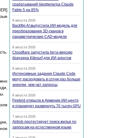
срабатываний биофильтра Claude
GER]
Fable 5 на 85%
орые
8 августа 2026
Backflip AI выпустила ИИ-модель для
преобразования 3D-сканов в
параметрические CAD-модели
8 августа 2026
сть.
Cloudflare запустила бета-версию
браузера Kitesurf для ИИ-агентов
8 августа 2026
Интенсивные задания Claude Code
могут расходовать в сотни раз больше
ужно
энергии, чем чат-запросы
юди,
ы.
8 августа 2026
Firebird открыла в Армении ИИ-центр
еpом
и планирует развернуть 70 тысяч GPU
7 августа 2026
ции,
Airbnb протестирует поиск жилья по
запросам на естественном языке
ное
7 августа 2026