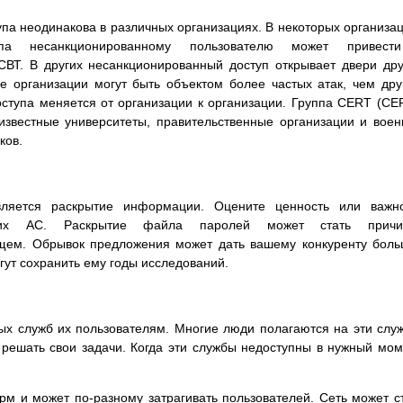
па неодинакова в различных организациях. В некоторых организа
па несанкционированному пользователю может привест
ВТ. В других несанкционированный доступ открывает двери др
е организации могут быть объектом более частых атак, чем дру
ступа меняется от организации к организации. Группа CERT (CE
 известные университеты, правительственные организации и вое
ков.
вляется раскрытие информации. Оцените ценность или важно
их АС. Раскрытие файла паролей может стать причи
ущем. Обрывок предложения может дать вашему конкуренту бол
гут сохранить ему годы исследований.
ых служб их пользователям. Многие люди полагаются на эти слу
решать свои задачи. Когда эти службы недоступны в нужный мом
м и может по-разному затрагивать пользователей. Сеть может с