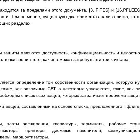
ходится за пределами этого документа. [3, FITES] и [16,PFLEE
асти. Тем не менее, существуют два элемента анализа риска, кот
ующих разделах.
 защиты являются доступность, конфиденциальность и целостно
 точки зрения того, как она может затронуть эти три качества.
ляется определение той собственности организации, которую н
акие, как различные СВТ, а некоторые упускаются, такие, как л
Необходим список всех вещей, которых затрагивает проблема защит
рий вещей, составленный на основе списка, пpедложенного Пфлиг
и, платы расширения, клавиатуры, терминалы, рабочие стан
пьютеры, принтеры, дисковые накопители, коммуникацион
веры, маршрутизаторы.