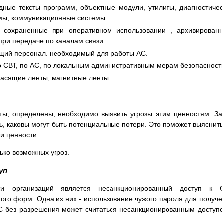
ные тексты программ, объектные модули, утилиты, диагностиче
мы, коммуникационные системы.
 сохраненные при оперативном использовании , архивирован
при передаче по каналам связи.
щий персонал, необходимый для работы АС.
о СВТ, по АС, по локальным административным мерам безопасност
расящие ленты, магнитные ленты.
ты, определены, необходимо выявить угрозы этим ценностям. З
ь, каковы могут быть потенциальные потери. Это поможет выяснить
и ценности.
ко возможных угроз.
уп
и организаций является несанкционированный доступ к С
го форм. Одна из них - использование чужого пароля для получ
С без разрешения может считаться несанкционированным доступ