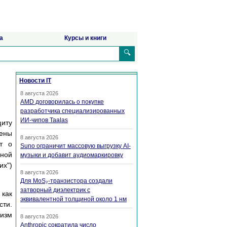
а
Курсы и книги
🔍
Новости IT
8 августа 2026
AMD договорилась о покупке
разработчика специализированных
ИИ-чипов Taalas
щиту
дены
8 августа 2026
т о
Suno ограничит массовую выгрузку AI-
рной
музыки и добавит аудиомаркировку
их")
8 августа 2026
Для MoS₂-транзистора создали
затворный диэлектрик с
 как
эквивалентной толщиной около 1 нм
сти.
ризм
8 августа 2026
Anthropic сократила число