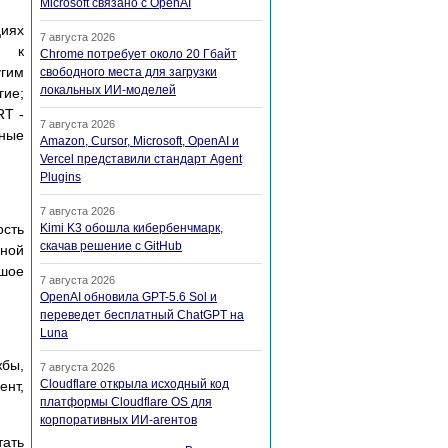
Microsoft связано с OpenAI
циях
7 августа 2026
и к
Chrome потребует около 20 Гбайт
угим
свободного места для загрузки
локальных ИИ-моделей
гие;
RT -
7 августа 2026
нные
Amazon, Cursor, Microsoft, OpenAI и
Vercel представили стандарт Agent
Plugins
7 августа 2026
сть
Kimi K3 обошла кибербенчмарк,
скачав решение с GitHub
ной
ьшое
7 августа 2026
OpenAI обновила GPT-5.6 Sol и
переведет бесплатный ChatGPT на
Luna
жбы,
7 августа 2026
Cloudflare открыла исходный код
ент,
платформы Cloudflare OS для
корпоративных ИИ-агентов
тать