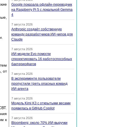
ские
Google показала офлайн-переводчик
на Raspberry Pi 5 с локальной Gemma
4
ные,
7 августа 2026
Anthropic создаёт собственную
команду разработчиков ИИ-чипов для
и.
Claude
7 августа 2026
ИИ-модели Evo помогли
спроектировать 16 работоспособных
бактериофагов
атем
, от
7 августа 2026
В эксперименте пользователи
пропустили треть опасных команд
ИИ-агента
7 августа 2026
Модель Kimi K3 с открытыми весами
ВТ.
появилась в GitHub Copilot
ения
7 августа 2026
ом к
Bloomberg: около 70% ИИ-выручки