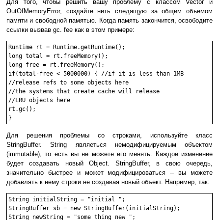
Для того, чтобы решить вашу проблему с классом Vector и
OutOfMemoryError, создайте нить следящую за общим объемом
памяти и свободной памятью. Когда память закончится, освободите
ссылки вызвав gc. fee как в этом примере:
Runtime rt = Runtime.getRuntime();

long total = rt.freeMemory();

long free = rt.freeMemory();

if(total-free < 5000000) { //if it is less than 1MB

//release refs to some objects here

//the systems that create cache will release

//LRU objects here

rt.gc();

Для решения проблемы со строками, используйте класс
StringBuffer. String являеться немодифицируемым объектом
(immutable), то есть вы не можете его менять. Каждое изменение
будет создавать новый Object. StringBuffer, в свою очередь,
значительно быстрее и может модифицироваться -- вы можете
добавлять к нему строки не создавая новый объект. Например, так:
String initialString = "initial ";

StringBuffer sb = new StringBuffer(initialString);

String newString = "some thing new ";
