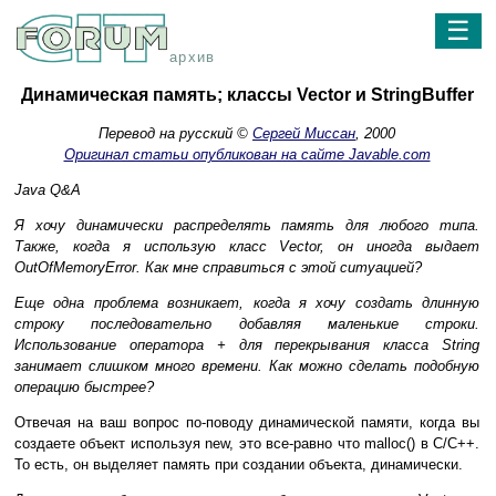
☰
архив
Динамическая память; классы Vector и StringBuffer
Перевод на русский ©
Сергей Миссан
, 2000
Оригинал статьи опубликован на сайте Javable.com
Java Q&A
Я хочу динамически распределять память для любого типа.
Также, когда я использую класс Vector, он иногда выдает
OutOfMemoryError. Как мне справиться с этой ситуацией?
Еще одна проблема возникает, когда я хочу создать длинную
строку последовательно добавляя маленькие строки.
Использование оператора + для перекрывания класса String
занимает слишком много времени. Как можно сделать подобную
операцию быстрее?
Отвечая на ваш вопрос по-поводу динамической памяти, когда вы
создаете объект используя new, это все-равно что malloc() в C/C++.
То есть, он выделяет память при создании объекта, динамически.