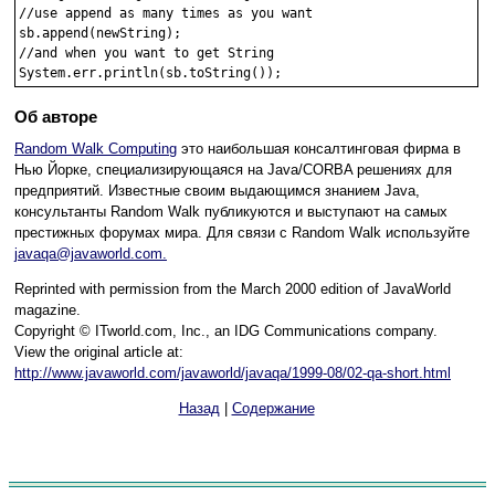
//use append as many times as you want

sb.append(newString);

//and when you want to get String

Об авторе
Random Walk Computing
это наибольшая консалтинговая фирма в
Нью Йорке, специализирующаяся на Java/CORBA решениях для
предприятий. Известные своим выдающимся знанием Java,
консультанты Random Walk публикуются и выступают на самых
престижных форумах мира. Для связи с Random Walk используйте
javaqa@javaworld.com.
Reprinted with permission from the March 2000 edition of JavaWorld
magazine.
Copyright © ITworld.com, Inc., an IDG Communications company.
View the original article at:
http://www.javaworld.com/javaworld/javaqa/1999-08/02-qa-short.html
Назад
|
Содержание