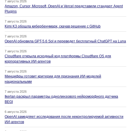
7 августа 2026
Amazon, Cursor, Microsoft, OpenAI и Vercel представили стандарт Agent
Plugins
7 августа 2026
Kimi K3 обошла кибербенчмарк, скачав решение с GitHub
7 августа 2026
OpenAI обновила GPT-5.6 Sol и переведет бесплатный ChatGPT на Luna
7 августа 2026
Cloudflare открыла исходный код платформы Cloudflare OS для
корпоративных ИИ-агентов
7 августа 2026
Минцифры готовит критерии для признания ИИ-моделей
национальными
7 августа 2026
Ikerlan раскрыл параметры однолинзового нейроморфного датчика
BEGI
6 августа 2026
OpenAI замедляет исследования после неконтролируемой активности
ИИ-агентов