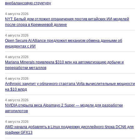
внебалансовую структуру
4 августа 2026
NYT: Белый дом отложил ограничения против китайских ИИ-моделей
после спора в Кремниевой долине
4 августа 2026
Open Secure AI Alliance предложил механизм обмена данными об
инцидентах с ИИ
4 августа 2026
Mariana Minerals привлекла $310 млн на автоматизацию добычи и
переработки металлов
4 августа 2026
Anthropic закупит у облачного стартапа Volta вычислительные мощности
на $10 млрд
4 августа 2026
NVIDIA открыла веса Alpamayo 2 Super — модели для разработки
автопилотов
4 августа 2026
AMD начала добавлять в Linux поддержку дисплейного блока DCN6 для
графики GFX13