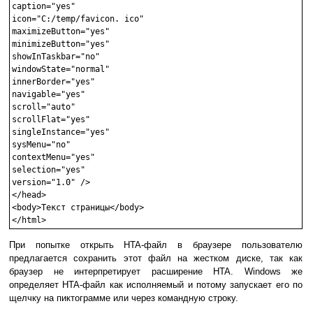
caption="yes"
icon="С:/temp/favicon. ico"
maximizeButton="yes"
minimizeButton="yes"
showInTaskbar="no"
windowState="normal"
innerBorder="yes"
navigable="yes"
scroll="auto"
scrollFlat="yes"
singleInstance="yes"
sysMenu="no"
contextMenu="yes"
selection="yes" 
version="1.0" />

</head>

<body>Текст страницы</body>

</html>
При попытке открыть HTA-файл в браузере пользователю
предлагается сохранить этот файл на жестком диске, так как
браузер не интерпретирует расширение HTA. Windows же
определяет HTA-файл как исполняемый и потому запускает его по
щелчку на пиктограмме или через командную строку.