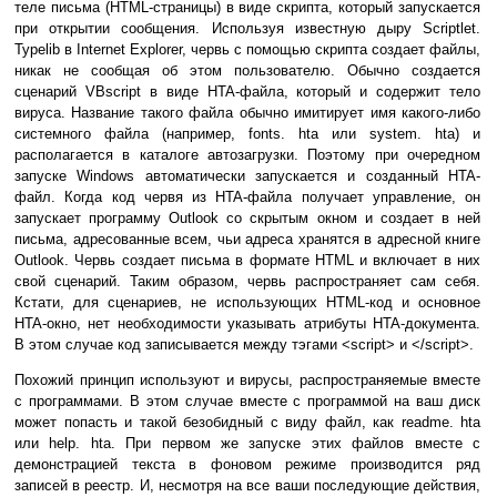
теле письма (HTML-страницы) в виде скрипта, который запускается
при открытии сообщения. Используя известную дыру Scriptlet.
Typelib в Internet Explorer, червь с помощью скрипта создает файлы,
никак не сообщая об этом пользователю. Обычно создается
сценарий VBscript в виде HTA-файла, который и содержит тело
вируса. Название такого файла обычно имитирует имя какого-либо
системного файла (например, fonts. hta или system. hta) и
располагается в каталоге автозагрузки. Поэтому при очередном
запуске Windows автоматически запускается и созданный HTA-
файл. Когда код червя из HTA-файла получает управление, он
запускает программу Outlook со скрытым окном и создает в ней
письма, адресованные всем, чьи адреса хранятся в адресной книге
Outlook. Червь создает письма в формате HTML и включает в них
свой сценарий. Таким образом, червь распространяет сам себя.
Кстати, для сценариев, не использующих HTML-код и основное
HTA-окно, нет необходимости указывать атрибуты HTA-документа.
В этом случае код записывается между тэгами <script> и </script>.
Похожий принцип используют и вирусы, распространяемые вместе
с программами. В этом случае вместе с программой на ваш диск
может попасть и такой безобидный с виду файл, как readme. hta
или help. hta. При первом же запуске этих файлов вместе с
демонстрацией текста в фоновом режиме производится ряд
записей в реестр. И, несмотря на все ваши последующие действия,