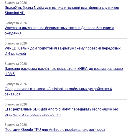
5 августа 2026
SpaceX выбрала Nvidia для вычислительной платформы спутников
Starmind AI1
5 августа 2026
Waymo открыла сервис беспилотных такси в Далласе без списка
ожидания
5 августа 2026
WIRED: Белый дом подготовил закрытую схему проверки передовых
ИИ-моделей
5 августа 2026
Samsung раскрыла расчётные показатели zHBM: до восьми раз выше
HBM5
5 августа 2026
Google начнет отключать Assistant на мобильных устройствах 4
сентября
5 августа 2026
EFF: рекламные SDK для Android могут передавать геолокацию без
отдельного запроса разрешения
5 августа 2026
Поставки Google TPU для Anthropic профинансируют через