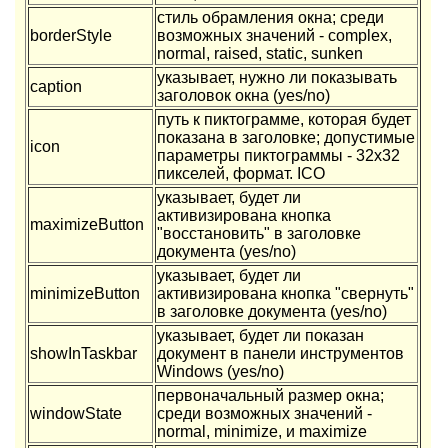
стиль обрамления окна; среди
borderStyle
возможных значений - complex,
normal, raised, static, sunken
указывает, нужно ли показывать
caption
заголовок окна (yes/no)
путь к пиктограмме, которая будет
показана в заголовке; допустимые
icon
параметры пиктограммы - 32x32
пикселей, формат. ICO
указывает, будет ли
активизирована кнопка
maximizeButton
"восстановить" в заголовке
документа (yes/no)
указывает, будет ли
minimizeButton
активизирована кнопка "свернуть"
в заголовке документа (yes/no)
указывает, будет ли показан
showInTaskbar
документ в панели инструментов
Windows (yes/no)
первоначальный размер окна;
windowState
среди возможных значений -
normal, minimize, и maximize