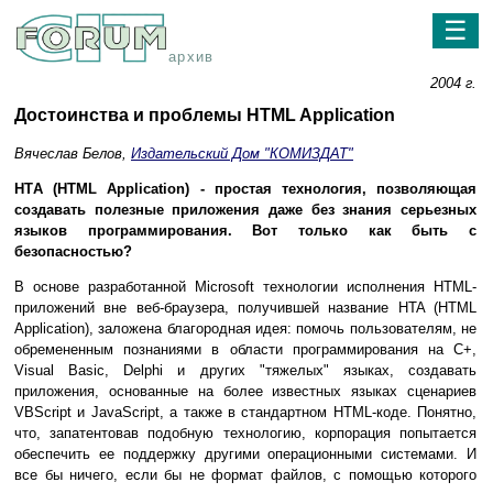
☰
архив
2004 г.
Достоинства и проблемы HTML Application
Вячеслав Белов,
Издательский Дом "КОМИЗДАТ"
HTА (HTML Application) - простая технология, позволяющая
создавать полезные приложения даже без знания серьезных
языков программирования. Вот только как быть с
безопасностью?
В основе разработанной Microsoft технологии исполнения HTML-
приложений вне веб-браузера, получившей название HTA (HTML
Application), заложена благородная идея: помочь пользователям, не
обремененным познаниями в области программирования на C+,
Visual Basic, Delphi и других "тяжелых" языках, создавать
приложения, основанные на более известных языках сценариев
VBScript и JavaScript, а также в стандартном HTML-коде. Понятно,
что, запатентовав подобную технологию, корпорация попытается
обеспечить ее поддержку другими операционными системами. И
все бы ничего, если бы не формат файлов, с помощью которого