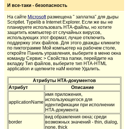
И все-таки - безопасность
На сайте
Microsoft
размещена " заплатка" для дыры
Scriptlet. Typelib в Internet Explorer. Если же вы не
планируете использовать HTA-файлы, но хотите
защитить компьютер от случайных вирусов,
использующих этот формат, лучше отключить
поддержку этих файлов. Для этого дважды кликните
по пиктограмме Мой компьютер на рабочем столе,
откройте Панель управления, выберите в меню окна
команду Сервис > Свойства папки, перейдите на
вкладку Тип файлов, выберите тип HTA-HTML
application и щелкните наM кнопке Удалить.
Атрибуты HTA-документов
Атрибут
Описание
имя приложения,
использующегося для
applicationName
идентификации при исполнении
HTA-документа
вид обрамления окна; среди
border
возможных значений - thin, dialog,
none, thick