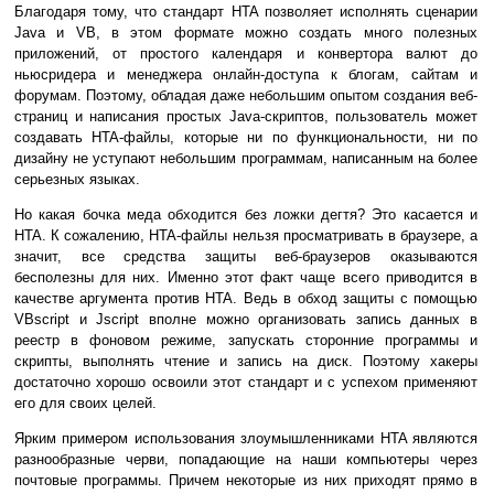
Благодаря тому, что стандарт HTA позволяет исполнять сценарии
Java и VB, в этом формате можно создать много полезных
приложений, от простого календаря и конвертора валют до
ньюсридера и менеджера онлайн-доступа к блогам, сайтам и
форумам. Поэтому, обладая даже небольшим опытом создания веб-
страниц и написания простых Java-скриптов, пользователь может
создавать HTA-файлы, которые ни по функциональности, ни по
дизайну не уступают небольшим программам, написанным на более
серьезных языках.
Но какая бочка меда обходится без ложки дегтя? Это касается и
HTA. К сожалению, HTA-файлы нельзя просматривать в браузере, а
значит, все средства защиты веб-браузеров оказываются
бесполезны для них. Именно этот факт чаще всего приводится в
качестве аргумента против HTA. Ведь в обход защиты с помощью
VBscript и Jscript вполне можно организовать запись данных в
реестр в фоновом режиме, запускать сторонние программы и
скрипты, выполнять чтение и запись на диск. Поэтому хакеры
достаточно хорошо освоили этот стандарт и с успехом применяют
его для своих целей.
Ярким примером использования злоумышленниками HTA являются
разнообразные черви, попадающие на наши компьютеры через
почтовые программы. Причем некоторые из них приходят прямо в