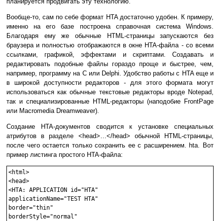
планируется продвигать эту технологию.
Вообще-то, сам по себе формат HTA достаточно удобен. К примеру,
именно на его базе построена справочная система Windows.
Благодаря ему же обычные HTML-страницы запускаются без
браузера и полностью отображаются в окне HTA-файла - со всеми
ссылками, графикой, эффектами и скриптами. Создавать и
редактировать подобные файлы гораздо проще и быстрее, чем,
например, программу на С или Delphi. Удобство работы с HTA еще и
в широкой доступности редакторов - для этого формата могут
использоваться как обычные текстовые редакторы вроде Notepad,
так и специализированные HTML-редакторы (наподобие FrontPage
или Macromedia Dreamweaver).
Создание HTA-документов сводится к установке специальных
атрибутов в разделе <head>…</head> обычной HTML-страницы,
после чего остается только сохранить ее с расширением. hta. Вот
пример листинга простого HTA-файла:
<html>
<head>

<HTA: APPLICATION id="HTA"
applicationName="TEST HTA"
border="thin"
borderStyle="normal"