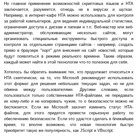
Но главное применение возможностей скриптовых языков и HTA
заключается, разумеется, отнюдь не в вирусах и шутках.
Например, в интернет-кафе HTA можно использовать для контроля
за работой компьютеров, для ведения индивидуальной статистики,
ограничения доступа к дискам и папкам и т.п. Веб-мастер или веб-
администратор, обслуживающие несколько сайтов, могут
организовать специальные инструменты быстрого доступа и
контроля за отдельными страницами сайтов - например, создать
прямо в браузере "порт" для внесения на сайт новостей, которые
будут появляться в режиме реального времени. Таким образом,
каждый может найти в этой технологии что-то полезное для себя.
Хотелось бы обратить внимание тех, кто продолжает относиться к
HTA скептически, на то, что Microsoft рекомендует использовать
этот формат для решения небольших текущих задач, но не для
обмена между пользователями. Другими словами, если
пользоваться только собственными HTA-файлами, не передавать
их кому-либо и не копировать чужие, то о безопасности можно не
беспокоится. Если же Microsoft захочет изменить статус HTA-
файлов, для этого придется провести серьезную работу по
обеспечению безопасности. Если это удастся сделать в ближайшее
время, то вполне возможно, что новая технология быстро
приобретет такую же популярность, как JScript и VBscript.