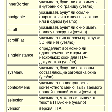
указывает, будет ли окно иметь
innerBorder
внутреннюю границу (yes/no)
указывает, будут ли ссылки
navigable
открываться в отдельных окнах
или в одном (yes/no)
указывает, будет ли окно иметь
scroll
полосу прокрутки (yes/no)
указывает вид полосы прокрутки:
scrollFlat
3D или нет (yes/no)
определяет, возможно ли
одновременное открытие
singleInstance
нескольких окон для HTA-
документов (yes/no)
указывает, будут ли показаны
sysMenu
составляющие заголовка окна
(yes/no)
указывает на доступность
contextMenu
контекстного меню, вызываемого
правой кнопкой мыши (yes/no)
указывает, можно ли выделять
selection
текст в HTA-окне (yes/no)
version
версия HTA