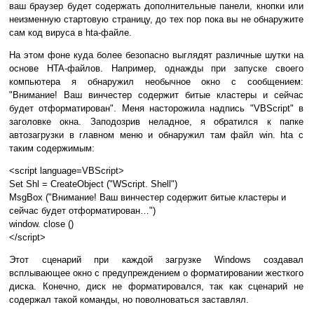
ваш браузер будет содержать дополнительные панели, кнопки или
неизменную стартовую страницу, до тех пор пока вы не обнаружите
сам код вируса в hta-файле.
На этом фоне куда более безопасно выглядят различные шутки на
основе HTA-файлов. Например, однажды при запуске своего
компьютера я обнаружил необычное окно с сообщением:
"Внимание! Ваш винчестер содержит битые кластеры и сейчас
будет отформатирован". Меня насторожила надпись "VBScript" в
заголовке окна. Заподозрив неладное, я обратился к папке
автозагрузки в главном меню и обнаружил там файл win. hta с
таким содержимым:
<script language=VBScript>
Set Shl = CreateObject ("WScript. Shell")
MsgBox ("Внимание! Ваш винчестер содержит битые кластеры и
сейчас будет отформатирован…")
window. close ()
</script>
Этот сценарий при каждой загрузке Windows создавал
всплывающее окно с предупреждением о форматировании жесткого
диска. Конечно, диск не форматировался, так как сценарий не
содержал такой команды, но поволноваться заставлял.