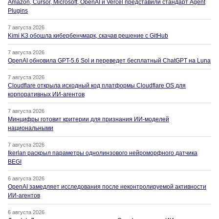
Amazon, Cursor, Microsoft, OpenAI и Vercel представили стандарт Agent
Plugins
7 августа 2026
Kimi K3 обошла кибербенчмарк, скачав решение с GitHub
7 августа 2026
OpenAI обновила GPT-5.6 Sol и переведет бесплатный ChatGPT на Luna
7 августа 2026
Cloudflare открыла исходный код платформы Cloudflare OS для
корпоративных ИИ-агентов
7 августа 2026
Минцифры готовит критерии для признания ИИ-моделей
национальными
7 августа 2026
Ikerlan раскрыл параметры однолинзового нейроморфного датчика
BEGI
6 августа 2026
OpenAI замедляет исследования после неконтролируемой активности
ИИ-агентов
6 августа 2026