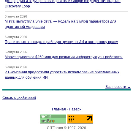
Джефф Дин и ведущие исследователи Google создадут ИИ-стартап
Discovery Loop
6 августа 2026
Mistral выпустила Shieldstral — модель на 3 млрд параметров для
адаптивной модерации
6 августа 2026
Правительство создало рабочую группу по ИИ и авторскому праву
6 августа 2026
Moove привлекла $250 млн для развития инфраструктуры роботакси
6 августа 2026
ИТ-компании предложили упростить использование обезличенных
данных для обучения ИИ
Все новости →
Связь с редакцией
Главная
·
Наверх
CITForum © 1997–2026