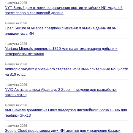
4 августа 2026
NYT: Белый дом отложил ограничения против китайских ИИ-моделей
после спора в Кремниевой долине
4 августа 2026
Open Secure AI Alliance предложил механизм обмена данными об
инцидентах с ИИ
4 августа 2026
Mariana Minerals привлекла $310 млн на автоматизацию добычи и
переработки металлов
4 августа 2026
Anthropic закупит у облачного стартапа Volta вычислительные мощности
на $10 млрд
4 августа 2026
NVIDIA открыла веса Alpamayo 2 Super — модели для разработки
автопилотов
4 августа 2026
AMD начала добавлять в Linux поддержку дисплейного блока DCN6 для
графики GFX13
4 августа 2026
Google Cloud представила двух ИИ-агентов для управления базами