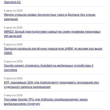
Starmind AI1
5 августа 2026
Waymo открыла сервис беспилотных такси в Далласе без списка
ожидания
5 августа 2026
WIRED: Белый дом подготовил закрытую схему проверки передовых
ИИ-моделей
5 августа 2026
Samsung раскрыла расчётные показатели zHBM: до восьми раз выше
HBM5
5 августа 2026
Google начнет отключать Assistant на мобильных устройствах 4
сентября
5 августа 2026
EFF: рекламные SDK для Android могут передавать геолокацию без
отдельного запроса разрешения
5 августа 2026
Поставки Google TPU для Anthropic профинансируют через
внебалансовую структуру