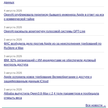
данных
4 августа 2026
OpenAI опубликовала переписку бывшего инженера Apple в ответ на иск
о коммерческой тайне
3 августа 2026
OpenAI раскрыла архитектуру голосовой системы GPT-Live
3 августа 2026
ФАС возбудила дело против Apple из-за неисполнения требований по
RuStore и Max
3 августа 2026
IBM: 92% организаций с ИИ-инцидентами не обеспечили должный
контроль доступа
3 августа 2026
Apple оспорила новое требование Великобритании о доступе к
зашифрованным данным iCloud
3 августа 2026
Alibaba выпустила Qwen3.8-Max с 2,4 трлн параметров и пообещала
открыть веса
Все новости →