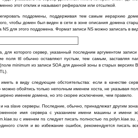
енно этот отклик и называют рефералом или отсылкой.
елегировать поддомены, поддерживая тем самым иерархию дом
того, чтобы домен был виден в сети в зоне описания домена стар
а NS для этого поддомена. Формат записи NS можно записать в вид
, для которого сервер, указанный последним аргументом записи
ие поля ttl обычно оставляют пустым, тем самым, заставляя n
(поле minimum из записи SOA для данной зоны в старых версиях 
TL).
 иметь в виду следующие обстоятельства: если в качестве сер
то можно обойтись только неполным именем хоста, не указывая по
ширено именем домена, но это скорее исключение, чем правило.
к и на slave серверы. Последние, обычно, принадлежат другим зона
доменное имя сервера с указанием имени машины и имени зо
.kiae.su c именем ns следует писать полностью ns.polyn.kiae.su.
единого стиля и во избежание ошибок, рекомендуется писать вс