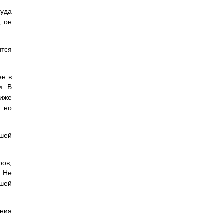
куда
, он
ится
ен в
м. В
ниже
, но
ашей
ров,
. Не
ашей
ания