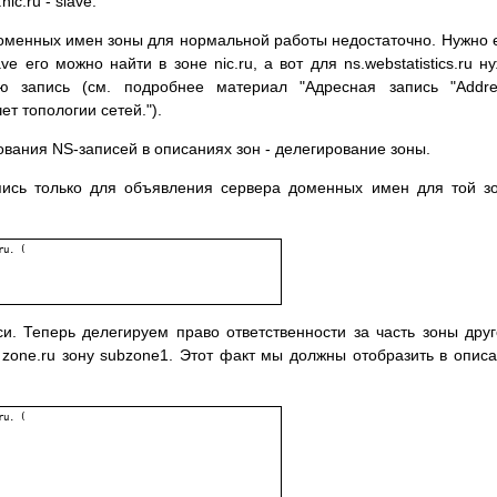
nic.ru - slave.
доменных имен зоны для нормальной работы недостаточно. Нужно
ve его можно найти в зоне nic.ru, а вот для ns.webstatistics.ru н
ую запись (см. подробнее материал "Адресная запись "Addre
ет топологии сетей.").
вания NS-записей в описаниях зон - делегирование зоны.
ись только для объявления сервера доменных имен для той з
и. Теперь делегируем право ответственности за часть зоны дру
zone.ru зону subzone1. Этот факт мы должны отобразить в опис