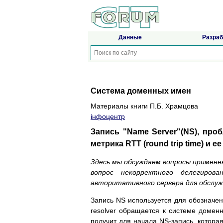
Данные
Разраб
Система доменных имен
Материалы книги П.Б. Храмцова
iнфоцентр
Запись "Name Server"(NS), проб
метрика RTT (round trip time) и 
Здесь мы обсуждаем вопросы применен
вопрос некорректного делегиров
авторитативного сервера для обслужи
Запись NS используется для обозначен
resolver обращается к системе домен
получит для начала NS-запись, котора