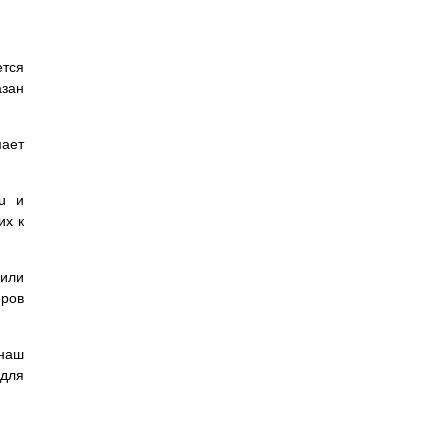
ется
азан
мает
ru и
их к
 или
еров
 наш
для