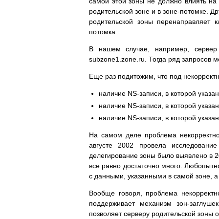
самой этой зоны не должно влиять на 
родительской зоне и в зоне-потомке. Др
родительской зоны перенаправляет к
потомка.
В нашем случае, например, сервер 
subzone1.zone.ru. Тогда ряд запросов мо
Еще раз подитожим, что под некоррек
наличие NS-записи, в которой указа
наличие NS-записи, в которой указа
наличие NS-записи, в которой указа
На самом деле проблема некорректно
августе 2002 провела исследовани
делегирование зоны было выявлено в 20
все равно достаточно много. Любопытн
с данными, указанными в самой зоне, а
Вообще говоря, проблема некорректн
поддерживает механизм зон-заглуше
позволяет серверу родительской зоны 