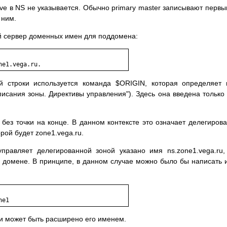
ve в NS не указывается. Обычно primary master записывают первы
 ним.
 сервер доменных имен для поддомена:
й строки используется команда $ORIGIN, которая определяет
исания зоны. Директивы управления"). Здесь она введена только
без точки на конце. В данном контексте это означает делегиров
рой будет zone1.vega.ru.
правляет делегированной зоной указано имя ns.zone1.vega.ru, 
домене. В принципе, в данном случае можно было бы написать 
 и может быть расширено его именем.