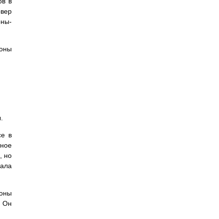
ов в
рвер
оны-
оны
.
ce в
ное
, но
дала
зоны
. Он