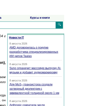
а
Курсы и книги
🔍
04 г
Новости IT
8 августа 2026
AMD договорилась о покупке
разработчика специализированных
ИИ-чипов Taalas
n),
8 августа 2026
Suno ограничит массовую выгрузку AI-
музыки и добавит аудиомаркировку
раем
8 августа 2026
его
Для MoS₂-транзистора создали
затворный диэлектрик с
эквивалентной толщиной около 1 нм
огда
, он
8 августа 2026
ожно
Anthropic сократила число