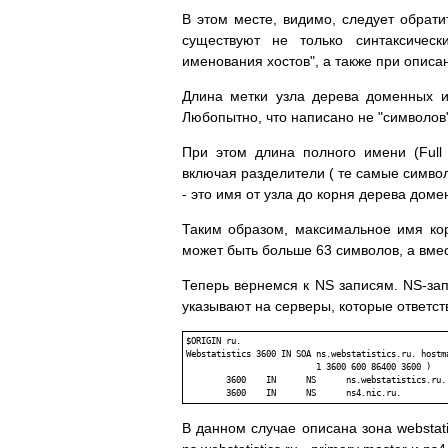
В этом месте, видимо, следует обрати
существуют не только синтаксичес
именования хостов", а также при описа
Длина метки узла дерева доменных и
Любопытно, что написано не "символов",
При этом длина полного имени (Full
включая разделители ( те самые символ
- это имя от узла до корня дерева дом
Таким образом, максимальное имя корп
может быть больше 63 символов, а вмес
Теперь вернемся к NS записям. NS-за
указывают на серверы, которые ответств
$ORIGIN ru.

Webstatistics 3600 IN SOA ns.webstatistics.ru. hostma
                          1 3600 600 86400 3600 )

        3600    IN      NS      ns.webstatistics.ru.

В данном случае описана зона webstati