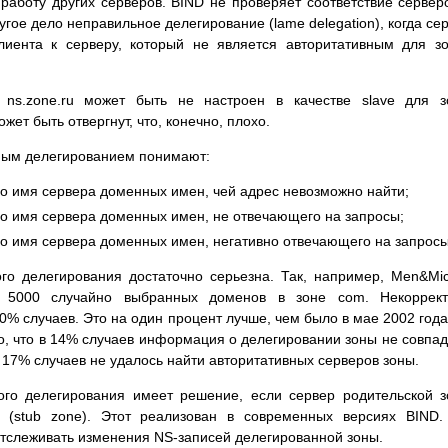
работу других серверов. BIND не проверяет соответствие сервер
угое дело неправильное делегирование (lame delegation), когда се
лиента к серверу, который не является авторитативным для з
ns.zone.ru может быть не настроен в качестве slave для з
жет быть отвергнут, что, конечно, плохо.
тным делегированием понимают:
но имя сервера доменных имен, чей адрес невозможно найти;
но имя сервера доменных имен, не отвечающего на запросы;
но имя сервера доменных имен, негативно отвечающего на запросы
го делегирования достаточно серьезна. Так, например, Men&Mi
е 5000 случайно выбранных доменов в зоне com. Некоррект
% случаев. Это на один процент лучше, чем было в мае 2002 года
о, что в 14% случаев информация о делегировании зоны не совпа
 17% случаев не удалось найти авторитативных серверов зоны.
ого делегирования имеет решение, если сервер родительской 
к (stub zone). Этот реализован в современных версиях BIND
отслеживать изменения NS-записей делегированной зоны.