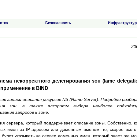
отка
Безопасность
Инфраструктур
20
лема некорректного делегирования зон (lame delegatio
ее применение в BIND
ия записи описания ресурсов NS (Name Server). Подробно разби
ания зон, а также алгоритм выбора наиболее подходящ
вания запросов к зоне.
ия сервера, который поддерживает описание зоны. Собственно, к
ных имен за IP-адресом или доменным именем, то, скорее всего
я будет указывать на сервер доменных имен, который знает где м