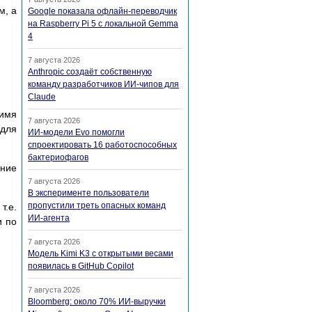
м, а
Google показала офлайн-переводчик
на Raspberry Pi 5 с локальной Gemma
4
7 августа 2026
Anthropic создаёт собственную
команду разработчиков ИИ-чипов для
Claude
 имя
7 августа 2026
 для
ИИ-модели Evo помогли
спроектировать 16 работоспособных
бактериофагов
ание
7 августа 2026
В эксперименте пользователи
пропустили треть опасных команд
т.е.
ИИ-агента
и по
7 августа 2026
Модель Kimi K3 с открытыми весами
появилась в GitHub Copilot
7 августа 2026
Bloomberg: около 70% ИИ-выручки