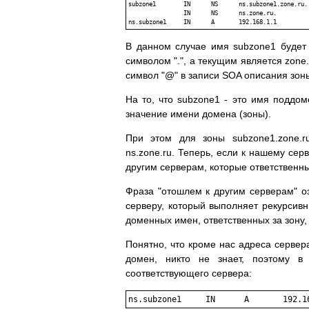
subzone1	IN	NS	ns.subzone1.zone.ru.

		IN	NS	ns.zone.ru.

В данном случае имя subzone1 будет 
символом ".", а текущим является zone
символ "@" в записи SOA описания зон
На то, что subzone1 - это имя поддом
значение имени домена (зоны).
При этом для зоны subzone1.zone.ru
ns.zone.ru. Теперь, если к нашему сер
другим серверам, которые ответственны 
Фраза "отошлем к другим серверам" о
серверу, который выполняет рекурсивн
доменных имен, ответственных за зону,
Понятно, что кроме нас адреса серве
домен, никто не знает, поэтому в
соответствующего сервера: