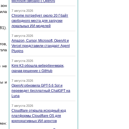
Microsoft связано с OpenAI
 зон
7 августа 2026
ила
Chrome потребует около 20 Гбайт
свободного места для загрузки
локальных ИИ-моделей
81).
7 августа 2026
Amazon, Cursor, Microsoft, OpenAI и
тов,
Vercel представили стандарт Agent
узла
Plugins
7 августа 2026
) не
Kimi K3 обошла кибербенчмарк,
скачав решение с GitHub
7 августа 2026
ны и
OpenAI обновила GPT-5.6 Sol и
переведет бесплатный ChatGPT на
Luna
7 августа 2026
Cloudflare открыла исходный код
платформы Cloudflare OS для
корпоративных ИИ-агентов
мен: