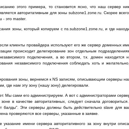
исанию этого примера, то становится ясно, что наш сервер ни
м является авторитативным для зоны subzone1.zone.ru. Скорее всего
 - это master.
ия зоны, который копируем с ns.subzone1.zone.ru, и где наход
если клиенты провайдера используют его же сервер доменных им
низации происходит делегирование зон отдельным подразделения
езависимого подключения, а во втором, т.к. домен находится 
бования независимого подключения соблюдать хоть и желательно
гирования зоны, вернемся к NS записям, описывающим серверы н
м, где нам эту зону (нашу зону) делегировали.
т. Мы сами его администрируем. А вот с администраторами серве
зоне в качестве авторитативных, следует сначала договориться
т балды". Эти серверы должны быть действительно slave для в
мена проверяются все серверы, указанные в заявке.
е указание имени сервера авторитативного за зону внутри опис