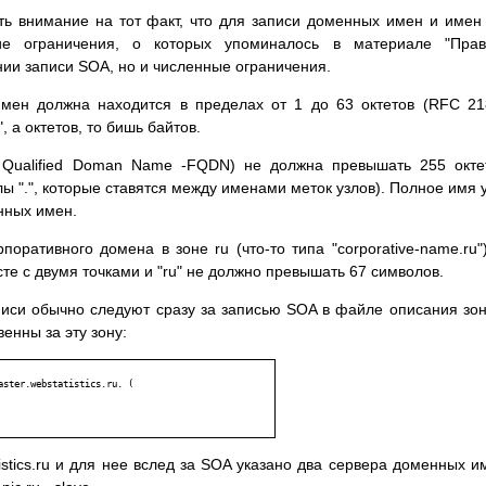
ть внимание на тот факт, что для записи доменных имен и имен
кие ограничения, о которых упоминалось в материале "Прав
нии записи SOA, но и численные ограничения.
мен должна находится в пределах от 1 до 63 октетов (RFC 21
 а октетов, то бишь байтов.
 Qualified Doman Name -FQDN) не должна превышать 255 окте
ы ".", которые ставятся между именами меток узлов). Полное имя 
енных имен.
оративного домена в зоне ru (что-то типа "corporative-name.ru"
те с двумя точками и "ru" не должно превышать 67 символов.
писи обычно следуют сразу за записью SOA в файле описания зо
енны за эту зону:
ster.webstatistics.ru. (

stics.ru и для нее вслед за SOA указано два сервера доменных и