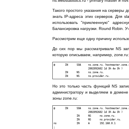
ns.webstatistics.ru - primary master и ns4.
Такого простого указания на серверы 
знать IP-адреса этих серверов. Для sla
использовать "приклеенную" адресн
Балансировка нагрузки. Round Robin. Уч
Рассмотрим еще одну причину использо
До сих пор мы рассматривали NS зап
которую описываем, например, zone.ru:
@	IN	SOA	ns.zone.ru. hostmaster.zone.ru. (

			2002092602 1d 3h 4w 3h )

	IN	NS	ns.zone.ru.

Но это только часть функций NS запис
администратору и выделяем в домене 
зоны zone.ru:
@	IN	SOA	ns.zone.ru. hostmaster.zone.ru. (

			2002092602 1d 3h 4w 3h )

		IN	NS	ns.zone.ru.

		IN	NS	ns.provider.ru.

ns		IN	A	192.168.0.1

;
