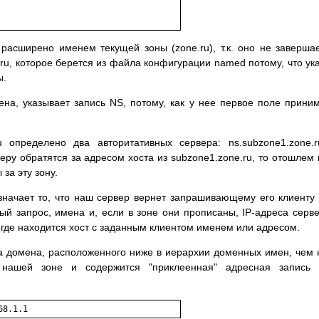
расширено именем текущей зоны (zone.ru), т.к. оно не заверша
.ru, которое берется из файла конфигурации named потому, что ук
ы.
ена, указывает запись NS, потому, как у нее первое поле прини
 определено два авторитативных сервера: ns.subzone1.zone.
веру обратятся за адресом хоста из subzone1.zone.ru, то отошлем 
за эту зону.
значает то, что наш сервер вернет запрашивающему его клиенту
ый запрос, имена и, если в зоне они прописаны, IP-адреса серв
 где находится хост с заданным клиентом именем или адресом.
ра домена, расположенного ниже в иерархии доменных имен, чем
 нашей зоне и содержится "приклеенная" адресная запись 