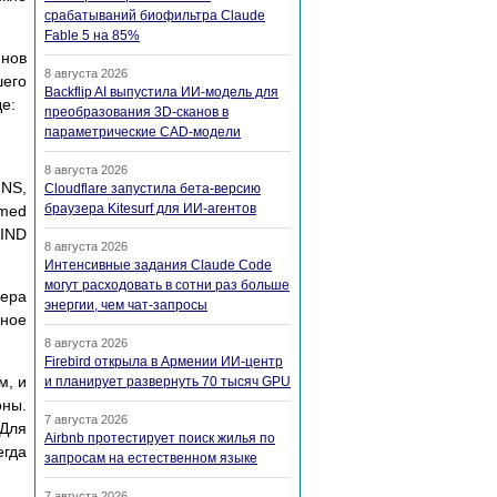
срабатываний биофильтра Claude
Fable 5 на 85%
енов
8 августа 2026
шего
Backflip AI выпустила ИИ-модель для
е:
преобразования 3D-сканов в
параметрические CAD-модели
8 августа 2026
 NS,
Cloudflare запустила бета-версию
браузера Kitesurf для ИИ-агентов
amed
BIND
8 августа 2026
Интенсивные задания Claude Code
могут расходовать в сотни раз больше
вера
энергии, чем чат-запросы
лное
8 августа 2026
Firebird открыла в Армении ИИ-центр
м, и
и планирует развернуть 70 тысяч GPU
ны.
7 августа 2026
 Для
Airbnb протестирует поиск жилья по
егда
запросам на естественном языке
7 августа 2026