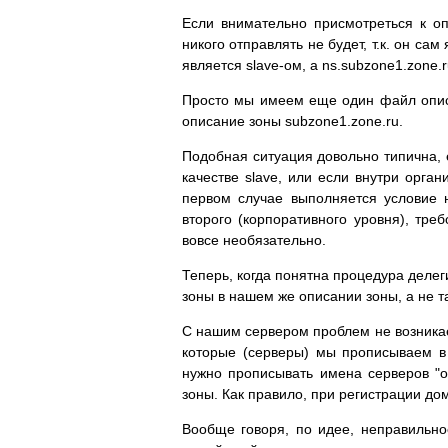
Если внимательно присмотреться к оп
никого отправлять не будет, т.к. он са
является slave-ом, а ns.subzone1.zone.ru
Просто мы имеем еще один файл описан
описание зоны subzone1.zone.ru.
Подобная ситуация довольно типична, 
качестве slave, или если внутри орга
первом случае выполняется условие н
второго (корпоративного уровня), тре
вовсе необязательно.
Теперь, когда понятна процедура деле
зоны в нашем же описании зоны, а не та
С нашим сервером проблем не возникае
которые (серверы) мы прописываем в 
нужно прописывать имена серверов "о
зоны. Как правило, при регистрации до
Вообще говоря, по идее, неправильно