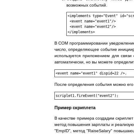
возможных событий.
<implements type="Event" id="scr
 <event name="event1"/>

 <event name="event2"/>

</implements>
В COM программировании уведомление о
число, определяющее событие иницииру
используется приложением для связи с
автоматически, но вы можете определит
<event name="event1" dispid=22 />.
После определения события можно его 
scriplet1.fireEvent("event2");
Пример скриплета
В качестве примера создадим скриплет
метод повышения зарплаты и реализующи
"EmpID", метод "RaiseSalary" повышаю