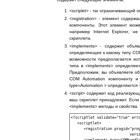
<scriplet> - таг ограничивающий 
<registration> - элемент соде
компоненты. Этот элемент може
например Internet Explorer, 
скриплета.
<implements> - содержит объяв
определяющее к какому типу COM
возможности предполагается исп
типа в <implements> определяю
Предположим, вы объявляете об 
COM Automation компоненту и 
type=Automation > определяются 
<script> содержит код реализующ
ваш скриплет принадлежит. Если 
<implements> методы и свойства.
<?scriptlet validate="true" erro
   <scriptlet>

      <registration progid="prog
                           versi