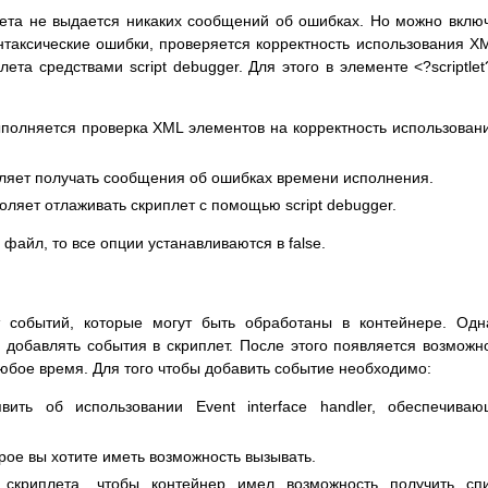
ета не выдается никаких сообщений об ошибках. Но можно вклю
таксические ошибки, проверяется корректность использования X
ета средствами script debugger. Для этого в элементе <?scriptlet
 выполняется проверка XML элементов на корректность использован
зволяет получать сообщения об ошибках времени исполнения.
воляет отлаживать скриплет с помощью script debugger.
 файл, то все опции устанавливаются в false.
 событий, которые могут быть обработаны в контейнере. Одн
о добавлять события в скриплет. После этого появляется возможн
любое время. Для того чтобы добавить событие необходимо:
вить об использовании Event interface handler, обеспечива
рое вы хотите иметь возможность вызывать.
 скриплета, чтобы контейнер имел возможность получить сп