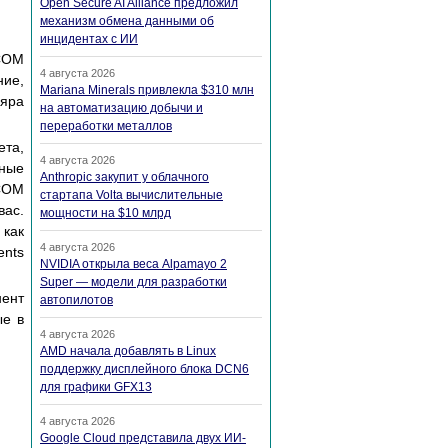
Open Secure AI Alliance предложил
механизм обмена данными об
инцидентах с ИИ
 COM
4 августа 2026
ние,
Mariana Minerals привлекла $310 млн
ляра
на автоматизацию добычи и
переработки металлов
ета,
4 августа 2026
ьные
Anthropic закупит у облачного
 COM
стартапа Volta вычислительные
вас.
мощности на $10 млрд
 как
4 августа 2026
ents
NVIDIA открыла веса Alpamayo 2
Super — модели для разработки
нент
автопилотов
ые в
4 августа 2026
AMD начала добавлять в Linux
поддержку дисплейного блока DCN6
для графики GFX13
4 августа 2026
Google Cloud представила двух ИИ-