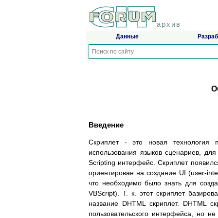
архив
Данные
Разраб
О
Введение
Скриплет - это новая технология 
использования языков сценариев, дл
Scripting интерфейс. Скриплет появился
ориентирован на создание UI (user-int
что необходимо было знать для создан
VBScript). Т. к. этот скриплет базир
название DHTML скриплет. DHTML ск
пользовательского интерфейса, но не