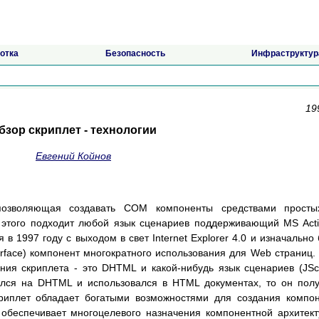
отка
Безопасность
Инфраструктур
19
бзор скриплет - технологии
Евгений Койнов
позволяющая создавать COM компоненты средствами просты
я этого подходит любой язык сценариев поддерживающий MS Act
 в 1997 году с выходом в свет Internet Explorer 4.0 и изначально
erface) компонент многократного использования для Web страниц.
ия скриплета - это DHTML и какой-нибудь язык сценариев (JScr
овался на DHTML и использовался в HTML документах, то он пол
риплет обладает богатыми возможностями для создания компо
 обеспечивает многоцелевого назначения компонентной архитек