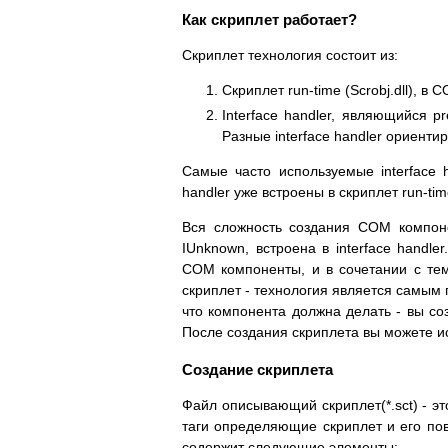
Как скриплет работает?
Скриплет технология состоит из:
Скриплет run-time (Scrobj.dll), 
Interface handler, являющийся 
Разные interface handler ориент
Самые часто используемые interface h
handler уже встроены в скриплет run-tim
Вся сложность создания COM компон
IUnknown, встроена в interface handl
COM компоненты, и в сочетании с тем,
скриплет - технология является самым
что компонента должна делать - вы соз
После создания скриплета вы можете и
Создание скриплета
Файл описывающий скриплет(*.sct) - 
таги определяющие скриплет и его по
содержит следующие элементы: