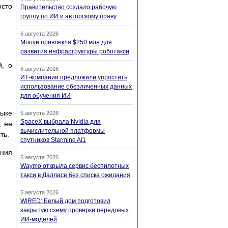
осто
Правительство создало рабочую
группу по ИИ и авторскому праву
6 августа 2026
Moove привлекла $250 млн для
развития инфраструктуры роботакси
, о
6 августа 2026
ИТ-компании предложили упростить
использование обезличенных данных
для обучения ИИ
ыке
5 августа 2026
SpaceX выбрала Nvidia для
, ее
вычислительной платформы
ть.
спутников Starmind AI1
ения
5 августа 2026
Waymo открыла сервис беспилотных
такси в Далласе без списка ожидания
5 августа 2026
WIRED: Белый дом подготовил
закрытую схему проверки передовых
ИИ-моделей