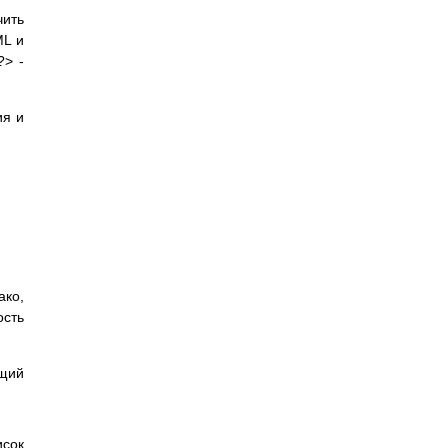
чить
ML и
?> -
ия и
ако,
ость
ющий
исок