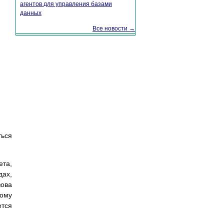
агентов для управления базами
данных
Все новости →
ться
ета,
дах,
зова
вому
ется