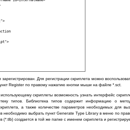
rName id=internalName>



">

ction

pt">

 зарегистрирован. Для регистрации скриплета можно воспользова
нкт Register по правому нажатию кнопки мыши на файле *.sct.
 использующему скриплеты возможность узнать интерфейс скрипл
отеку типов. Библиотека типов содержит информацию о мето
скриплета, а также количестве параметров необходимых для вы
в необходимо выбрать пункт Generate Type Library в меню по пра
(*.tlb) создается в той же папке с именем скриплета и регистриру