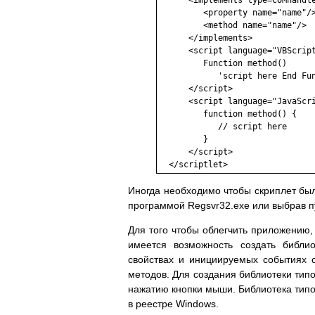
      <implements type=COMhandle
         <property name="name"/>
         <method name="name"/>

      </implements>

      <script language="VBScript
         Function method()

            'script here End Fun
      </script>

      <script language="JavaScri
         function method() {

            // script here

         }

      </script>

  </scriptlet>
Иногда необходимо чтобы скриплет был
программой Regsvr32.exe или выбрав пу
Для того чтобы облегчить приложению,
имеется возможность создать библи
свойствах и инициируемых событиях 
методов. Для создания библиотеки типо
нажатию кнопки мыши. Библиотека типов 
в реестре Windows.