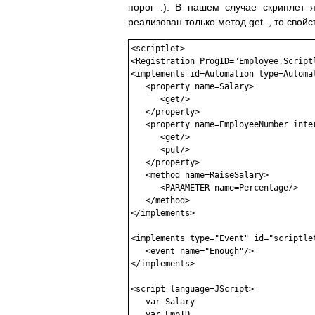
порог :). В нашем случае скриплет я
реализован только метод get_, то свойс
<scriptlet>

<Registration ProgID="Employee.Scriptl
<implements id=Automation type=Automat
   <property name=Salary>

      <get/>

   </property>

   <property name=EmployeeNumber inter
      <get/>

      <put/>

   </property>

   <method name=RaiseSalary>

      <PARAMETER name=Percentage/>

   </method>

</implements>

<implements type="Event" id="scriptlet
   <event name="Enough"/>

</implements>

<script language=JScript>

   var Salary

   var EmpID
