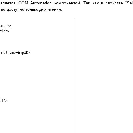
вляется COM Automation компонентой. Так как в свойстве "Sal
тво доступно только для чтения.
et"/>

ion>

nalname=EmpID>

1">
