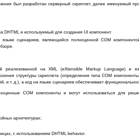
ичения был разработан серверный скриплет, далее именуемый пр
а DHTML и используемый для создания UI компонент.
 языке сценариев, являющийся полноценной COM компонентой
обзоре.
й реализованной на XML (eXtensible Markup Language) и яз
троения структуры скриплета (определения типа COM компоненты
, и т. д.), а код на языке сценариев обеспечивает функциональнос
олноценные COM компоненты и могут использоваться для реш
ойных архитектурах;
ицах, с использованием DHTML behavior.