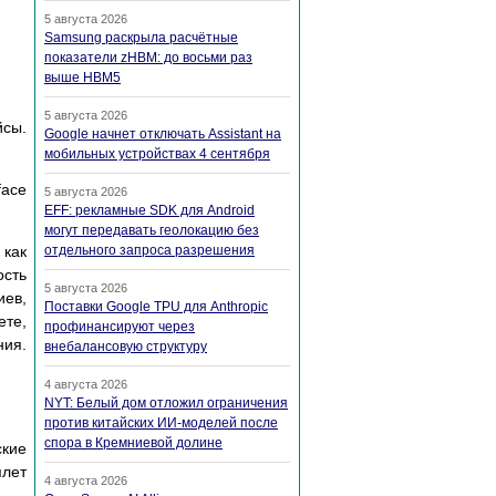
5 августа 2026
Samsung раскрыла расчётные
показатели zHBM: до восьми раз
выше HBM5
5 августа 2026
йсы.
Google начнет отключать Assistant на
мобильных устройствах 4 сентября
face
5 августа 2026
EFF: рекламные SDK для Android
могут передавать геолокацию без
 как
отдельного запроса разрешения
ость
5 августа 2026
иев,
Поставки Google TPU для Anthropic
ете,
профинансируют через
ния.
внебалансовую структуру
4 августа 2026
NYT: Белый дом отложил ограничения
против китайских ИИ-моделей после
спора в Кремниевой долине
ские
плет
4 августа 2026