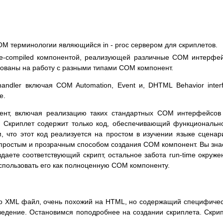
в COM терминологии являющийся in - proc сервером для скриплетов.
pre-compiled компонентой, реализующей различные COM интерфе
ированы на работу с разными типами COM компонент.
andler включая COM Automation, Event и, DHTML Behavior inter
e.
ент, включая реализацию таких стандартных COM интерфейсов
er. Скриплет содержит только код, обеспечивающий функциональн
 что этот код реализуется на простом в изучении языке сценар
 простым и прозрачным способом создания COM компонент. Вы зна
даете соответствующий скрипт, остальное забота run-time окруже
спользовать его как полноценную COM компоненту.
это XML файл, очень похожий на HTML, но содержащий специфиче
ведение. Остановимся поподробнее на создании скриплета. Скри