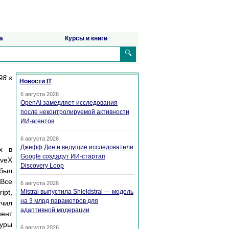
а
Курсы и книги
🔍
98 г
Новости IT
6 августа 2026
OpenAI замедляет исследования
после неконтролируемой активности
ИИ-агентов
6 августа 2026
Джефф Дин и ведущие исследователи
х в
Google создадут ИИ-стартап
iveX
Discovery Loop
 был
 Все
6 августа 2026
ipt,
Mistral выпустила Shieldstral — модель
на 3 млрд параметров для
учил
адаптивной модерации
нент
туры
6 августа 2026