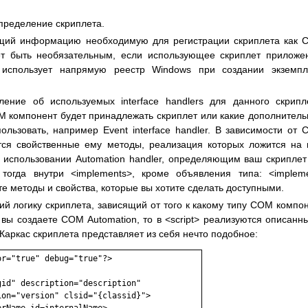
определение скриплета.
ржащий информацию необходимую для регистрации скриплета как
т быть необязательным, если использующее скриплет приложе
не использует напрямую реестр Windows при создании экземп
ление об используемых interface handlers для данного скрипл
 компонент будет принадлежать скриплет или какие дополнител
ользовать, например Event interface handler. В зависимости от
тся свойственные ему методы, реализация которых ложится на 
использовании Automation handler, определяющим ваш скриплет
тогда внутри <implements>, кроме объявления типа: <implem
те методы и свойства, которые вы хотите сделать доступными.
ий логику скриплета, зависящий от того к какому типу COM компо
вы создаете COM Automation, то в <script> реализуются описанн
 Каркас скриплета представляет из себя нечто подобное:
r="true" debug="true"?>

id" description="description"

on="version" clsid="{classid}">
