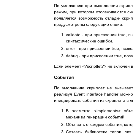
По умолчанию при выполнении скрипл
режим, при котором отслеживаются син
появляется возможность отладки скрипл
предусмотрены следующие опции:
validate - при присвоении true,
синтаксические ошибки.
error - при присвоении true, по
debug - при присвоении true, поз
Если элемент <?scriptlet?> не включен в
События
По умолчанию скриплет не вызывает
реализуя Event interface handler можн
инициировать события из скриплета в 
В элементе <implements> объя
механизм генерации событий.
Объявить о каждом событии, кото
Создать библиотеку типов для