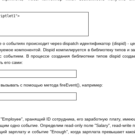
iptlet1">

 событиях происходит через dispatch идентификатор (dispid) - ц
емое компонентой. Dispid компилируется в библиотеку типов и з
 событием. В процессе создания библиотеки типов dispid созда
ь его сами:
вызывать с помощью метода fireEvent(), например:
 "Employee", хранящий ID сотрудника, его заработную плату, име
м одно событие. Определим read-only поле "Salary", read-write 
щий зарплату и событие "Enough", когда зарплата превышает како