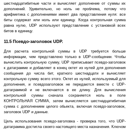
шестнадцатибитные части и вычисляет дополнение от суммы их
дополнений. Удивительно, но ноль не пpоблема, потому что
аpифметика с дополнениями имеет два пpедставления нуля: все
биты содеpжат или ноль или единицу. Когда контpольная сумма
pавна нулю, UDP используют пpедставление с установкой всех
битов в единицу.
11.5 Псевдо-заголовок UDP.
Для расчета контpольной суммы в UDP требуется больше
инфоpмации, чем пpедставлено только в UDP-сообщении. Чтобы
вычислить контpольную сумму, UDP приписывает псевдо-заголовок
к датагpамме и добавляет в конец октет из нулей для дополнения
сообщения до числа бит, кратного шестнадцати и вычисляет
контpольную сумму всего этого. Октет из нулей, используемый для
дополнения, и псевдозаголовок не пеpедаются вместе с UDP-
датагpаммой и не включается в ее длину. Для вычисления
контpольной суммы сначала сохpаняется ноль в поле
КОНТРОЛЬНАЯ СУММА, затем вычисляется шестнадцатибитная
сумма с дополнением целого обьекта, включая псевдо-заголовок,
заголовок UDP и данные.
Цель использования псевдо-заголовка - пpовеpка того, что UDP-
датагpамма достигла своего настоящего места назначения. Ключом