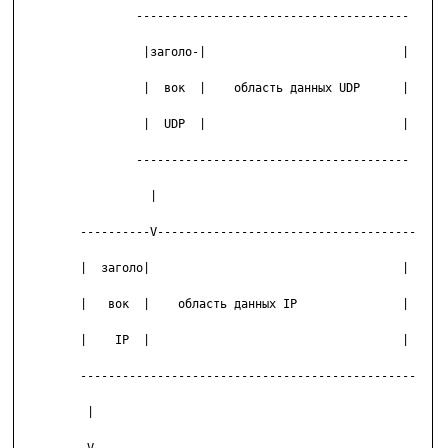
                 ---------------------------------------

                  |заголо-|                            |

                  |  вок  |    область данных UDP      |

                  |  UDP  |                            |

                 ---------------------------------------

                   |

         ----------V-------------------------------------

         |  заголо|                                    |

         |   вок  |    область данных IP               |

         |    IP  |                                    |

         ------------------------------------------------

          |
