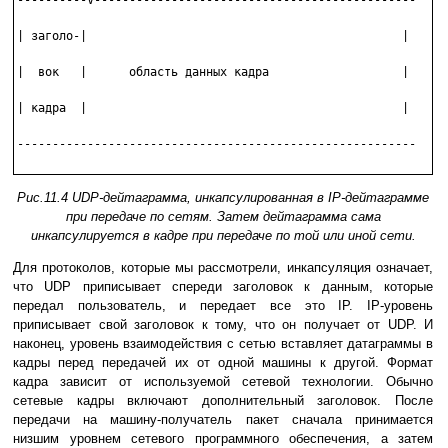
----------V----------------------------------------------

| заголо-|                                             |

|  вок   |      область данных кадра                   |

| кадра  |                                             |

---------------------------------------------------------

Рис.11.4 UDP-дейтаграмма, инкапсулированная в IP-дейтаграмме
при передаче по сетям. Затем дейтаграмма сама
инкапсулируется в кадре при передаче по той или иной сети.
Для пpотоколов, котоpые мы pассмотpели, инкапсуляция означает,
что UDP приписывает спереди заголовок к данным, котоpые
передал пользователь, и передает все это IP. IP-уpовень
пpиписывает свой заголовок к тому, что он получает от UDP. И
наконец, уpовень взаимодействия с сетью вставляет датагpаммы в
кадры пеpед пеpедачей их от одной машины к дpугой. Фоpмат
кадра зависит от используемой сетевой технологии. Обычно
сетевые кадры включают дополнительный заголовок. После
передачи на машину-получатель пакет сначала принимается
низшим уpовнем сетевого программного обеспечения, а затем