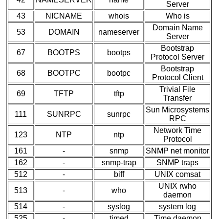
Server
43
NICNAME
whois
Who is
Domain Name
53
DOMAIN
nameserver
Server
Bootstrap
67
BOOTPS
bootps
Protocol Server
Bootstrap
68
BOOTPC
bootpc
Protocol Client
Trivial File
69
TFTP
tftp
Transfer
Sun Microsystems
111
SUNRPC
sunrpc
RPC
Network Time
123
NTP
ntp
Protocol
161
-
snmp
SNMP net monitor
162
-
snmp-trap
SNMP traps
512
-
biff
UNIX comsat
UNIX rwho
513
-
who
daemon
514
-
syslog
system log
525
-
timed
Time daemon