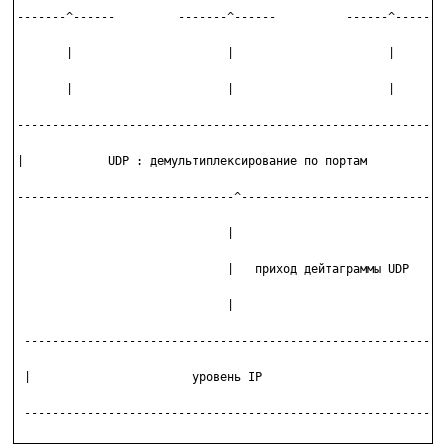
-------^------         -------^------          ------^------

       |                      |                      |

       |                      |                      |

-------------------------------------------------------------

|            UDP : демультиплексирование по портам          |

-------------------------------^-----------------------------

                              |

                              |   приход дейтаграммы UDP

                              |

 ------------------------------------------------------------

 |                       уровень IP                         |

 ------------------------------------------------------------
