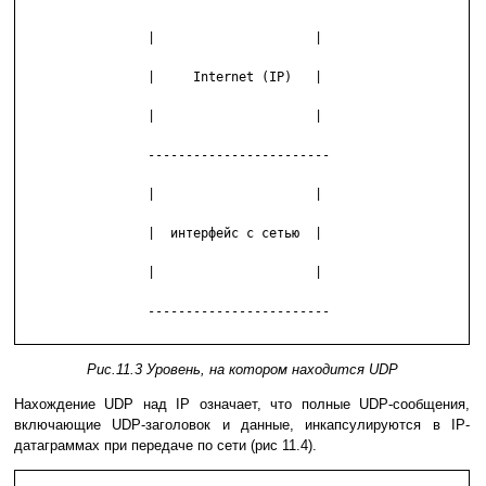
                 |                     |

                 |     Internet (IP)   |

                 |                     |

                 ------------------------

                 |                     |

                 |  интерфейс с сетью  |

                 |                     |

                 ------------------------

Рис.11.3 Уровень, на котором находится UDP
Нахождение UDP над IP означает, что полные UDP-сообщения,
включающие UDP-заголовок и данные, инкапсулируются в IP-
датагpаммах при передаче по сети (pис 11.4).