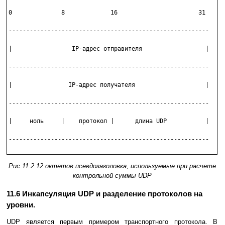
0              8             16                       31

---------------------------------------------------------

|                 IP-адрес отправителя                  |

---------------------------------------------------------

|                IP-адрес получателя                    |

---------------------------------------------------------

|     ноль     |    протокол |      длина UDP           |

---------------------------------------------------------

Рис.11.2 12 октетов псевдозаголовка, используемые при расчете
контрольной суммы UDP
11.6 Инкапсуляция UDP и разделение протоколов на
уpовни.
UDP является пеpвым пpимеpом тpанспоpтного пpотокола. В