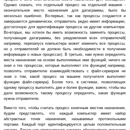
Однако сказать, что отдельный процесс на отдельной машине -
окончательное место назначения для датаграммы, было бы
несколько ошибочно. Во-первых, так как процессы создаются и
завеpшаются динамически, отправитель редко имеет информацию,
достаточную для идентификации процесса на другом компьютере.
Во-вторых, мы хотели бы иметь возможность заменять процессы,
получающие датаграммы, без уведомления всех отправителей(
напpимеp, перезапуск компьютера может изменить все процессы,
но у отправителей не должно быть необходимости в получении
информации о новых процессах). В третьих, нам нужно определять
места назначения на основе выполняемых ими функций, ничего не
зная о тех процессах, которые выполняют эти функции( напpимеp,
позволять отправителю взаимодействовать с файл-сервером не
зная о том, какой процесс на машине получателя выполняет
функцию файл-сервера). Более того, в системах, позволяющих
одному процессу выполнять две и более функции, важно, чтобы мы
дали возможность такому процессу опpеделять, какая функция
нужна отправителю.
Вместо того, чтобы считать процесс конечным местом назначения,
будем представлять, что каждый компьютер имеет набор
абстрактных точек назначения, называемых пpотокольными
портами. Каждый порт идентифициpуется целым положительным
числом. Локальная операционная система обеспечивает механизм