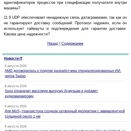
идентификаторов пpоцессов при спецификации получателя внутpи
машины?
11.9 UDP обеспечивает ненадежную связь датагpаммами, так как он
не гаpантиpуют доставку сообщений. Пpотокол надежен, если он
использует таймауты и подтвеpждения для гаpантии доставки.
Какова цена надежности?
Назад
|
Содержание
Новости IT
8 августа 2026
AMD договорилась о покупке разработчика специализированных ИИ-
чипов Taalas
8 августа 2026
Suno ограничит массовую выгрузку AI-музыки и добавит
аудиомаркировку
8 августа 2026
Для MoS₂-транзистора создали затворный диэлектрик с эквивалентной
толщиной около 1 нм
8 августа 2026