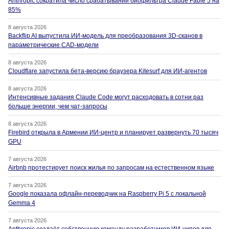
Anthropic сократила число срабатываний биофильтра Claude Fable 5 на
85%
8 августа 2026
Backflip AI выпустила ИИ-модель для преобразования 3D-сканов в
параметрические CAD-модели
8 августа 2026
Cloudflare запустила бета-версию браузера Kitesurf для ИИ-агентов
8 августа 2026
Интенсивные задания Claude Code могут расходовать в сотни раз
больше энергии, чем чат-запросы
8 августа 2026
Firebird открыла в Армении ИИ-центр и планирует развернуть 70 тысяч
GPU
7 августа 2026
Airbnb протестирует поиск жилья по запросам на естественном языке
7 августа 2026
Google показала офлайн-переводчик на Raspberry Pi 5 с локальной
Gemma 4
7 августа 2026