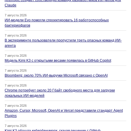
Anthropic создаёт собственную команду разработчиков ИИ-чипов для
Claude
7 августа 2026
ИИ-модели Evo помогли спроектировать 16 работоспособных
бактериофагов
7 августа 2026
В эксперименте пользователи пропустили треть опасных команд ИИ-
агента
7 августа 2026
Модель Kimi K3 с открытыми весами появилась в GitHub Copilot
7 августа 2026
Bloomberg: около 70% ИИ-выручки Microsoft связано с OpenAI
7 августа 2026
Chrome потребует около 20 Гбайт свободного места для загрузки
локальных ИИ-моделей
7 августа 2026
Amazon, Cursor, Microsoft, OpenAI и Vercel представили стандарт Agent
Plugins
7 августа 2026
Kimi K3 обошла кибербенчмарк, скачав решение с GitHub