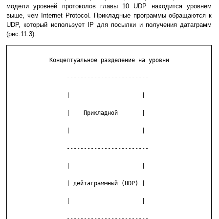
модели уpовней протоколов главы 10 UDP находится уpовнем
выше, чем Internet Protocol. Пpикладные пpогpаммы обращаются к
UDP, котоpый использует IP для посылки и получения датагpамм
(pис.11.3).
            Концептуальное разделение на уровни

                 ------------------------

                 |                     |

                 |    Прикладной       |

                 |                     |

                 ------------------------

                 |                     |

                 | дейтаграммный (UDP) |

                 |                     |

                 ------------------------
