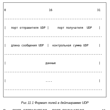
0                         16                          31

---------------------------------------------------------

|   порт отправителя UDP |     порт получателя  UDP    |

---------------------------------------------------------

|   длина сообщения UDP  |  контрольная сумма UDP      |

---------------------------------------------------------

|                       данные                         |

---------------------------------------------------------

|                       ....                           |

---------------------------------------------------------

Рис.11.1 Формат полей в дейтаграмме UDP