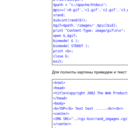
$path = "c:/apache/htdocs";

@pic=('c0.gif','c1.gif','c2.gif','c3.
srand;

$id=int(rand(9));

$gif=$path.'/images/'.$pic[$id];

print "Content-Type: image/gif\n\n";

open G,$gif;

binmode( G ); 

binmode( STDOUT ); 

print <G>;

close G;

Для полноты картины приведем и текст
<html>

<head>

<title>Copyright 2002 The Web Producti
</head>

<body>

<b>TOP</b> Text text ......<br><br>

<center>

<IMG SRC="../cgi-bin/rand_imgages.cgi"
</center>
