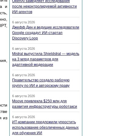
ить
OpenAI замедляет исследования
а и
после неконтролируемой активности
ИИ-агентов
сть,
нно,
6 августа 2026
IPT,
Джефф Дин и ведущие исследователи
Google создадут ИИ-стартап
Discovery Loop
6 августа 2026
Mistral выпустила Shieldstral — модель
на 3 млрд параметров для
ния,
адаптивной модерации
6 августа 2026
Правительство создало рабочую
группу по ИИ и авторскому праву
6 августа 2026
Moove привлекла $250 млн для
ости
развития инфраструктуры роботакси
стве
6 августа 2026
я из
ИТ-компании предложили упростить
использование обезличенных данных
для обучения ИИ