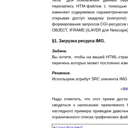
типа: "Для обновления данных пер
перезапись HTM-файлов с помощью 
изменяет содержимое параметрических 
открывая доступ каждому (everyone
формирование запросов CGI-ресурсов 
OBJECT,
IFRAME (ILAYER для Netscape)
§1. Загрузка ресурса IMG.
Задача.
Вы хотите, чтобы на вашей HTML-стра
перечень которых может постоянно изм
Решение.
Используем атрибут SRC эленента IMG 
<IMG
Надо отметить, что этот прием дост
сводяться к написанию премлемого C
наглядного примера приведем давольн
ограниченного списка графических фай
#!/usr/bin/perl
