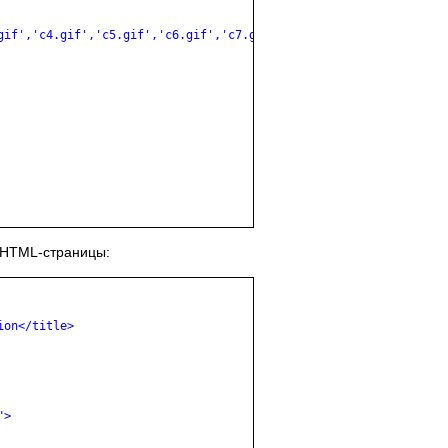
gif','c4.gif','c5.gif','c6.gif','c7.gif','c8.gif');

 HTML-страницы:
on</title>

>
