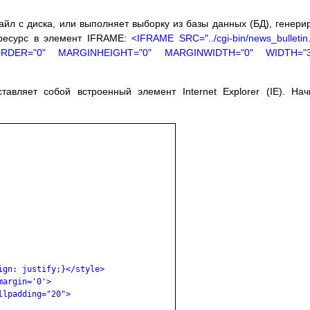
йл с диска, или выполняет выборку из базы данных (БД), генери
 ресурс в элемент IFRAME:
<IFRAME SRC="../cgi-bin/news_bulletin.
RDER="0" MARGINHEIGHT="0" MARGINWIDTH="0" WIDTH="3
авляет собой встроенный элемент Internet Explorer (IE). На
gn: justify;}</style>

argin='0'>

lpadding="20">
