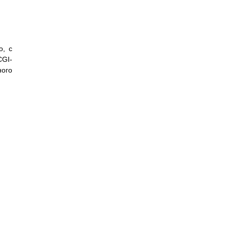
о, с
CGI-
ного