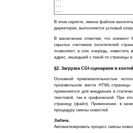
...

...

В этом скрипте, имена файлов заносятьс
директории, выполняется условый опера
В заключение отметим, что элемент 
скрытых счетчиков посетителей стра
позволяют, в сою очередь, известить
адрес, зашедший с такой-то страницы и 
§2. Загрузка CGI-сценариев в конте
Основной привлекательностью испо
произвольном месте HTML-страницы 
применяется для внедрения в статиче
текстовой, так и графической. При эт
страницу (файл). Применение, в каче
процедуру смены новостей.
Задача.
Автоматизировать процесс смены новос