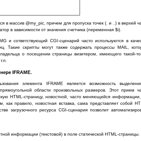
я в массив @my_pic, причем для пропуска точек (. и ..) в верхей ч
тор в зависимости от значения счетчика (переменная $i).
IMG и сответствующий CGI-сценарий часто используются в каче
ниц. Такие скрипты могут также содержать процессы MAIL, кот
 владельца о посещении страницы визитером, имеющего такой-то
т.п.
йнере IFRAME.
льзования элемента IFRAME является возможность выделени
прямоугольной области произвольных размеров. Этот прием ч
скую HTML-страницу, новостной, часто меняющейся информации,
ом, как правило, новостная вставка, сама представляет собой H
стве загрузочного ресурcа CGI-сценария позволит автоматизиро
тной информации (текстовой) в поле статической HTML-страницы.