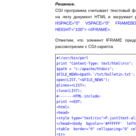
Решение.
CGI программа считывает текстовый фа
на лету документ HTML и загружает
HSPACE="0" VSPACE="0" FRAMEBO
HEIGHT="100"> </IFRAME>.
Отметим, что элемент IFRAME предст
рассмотрение с CGI-скрипта:
#!/usr/bin/perl

print "Content-Type: text/html\n\n"; 

$path = "c:/apache/htdocs";

$FILE_NEWS=$path.'/txt/bulletin.txt';

open(LIST,"<$FILE_NEWS");

@lines=<LIST>;

close(LIST);

#-------HTML-include:

print <<EOT;

<html>

<head>

<style type="text/css">P.just{text-ali
</head><body  bgcolor='#FFFFFF'  leftm
<table  border="0" cellspacing="0" cel
<tr>
