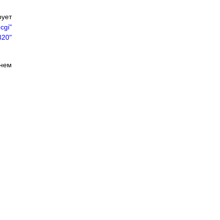
рует
cgi"
20"
чнем