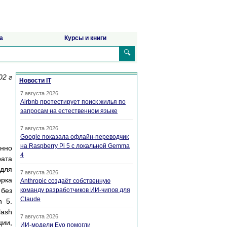
а
Курсы и книги
🔍
02 г
Новости IT
7 августа 2026
Airbnb протестирует поиск жилья по
запросам на естественном языке
7 августа 2026
Google показала офлайн-переводчик
на Raspberry Pi 5 с локальной Gemma
нно
4
рата
 для
7 августа 2026
орка
Anthropic создаёт собственную
 без
команду разработчиков ИИ-чипов для
Claude
h 5.
lash
7 августа 2026
ии,
ИИ-модели Evo помогли