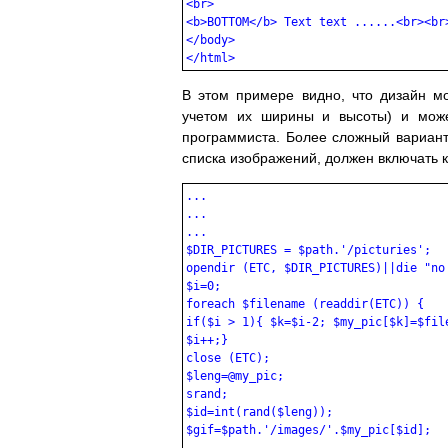
<br>

<b>BOTTOM</b> Text text ......<br><br>
</body>

В этом примере видно, что дизайн м
учетом их ширины и высоты) и може
программиста. Более сложный вариан
списка изображений, должен включать 
...

...

...

$DIR_PICTURES = $path.'/picturies';

opendir (ETC, $DIR_PICTURES)||die "no 
$i=0;

foreach $filename (readdir(ETC)) { 

if($i > 1){ $k=$i-2; $my_pic[$k]=$file
$i++;}

close (ETC);

$leng=@my_pic;

srand;

$id=int(rand($leng));

$gif=$path.'/images/'.$my_pic[$id];
