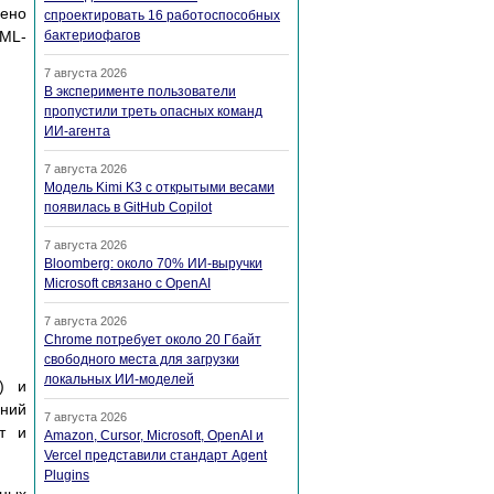
лено
спроектировать 16 работоспособных
ML-
бактериофагов
7 августа 2026
В эксперименте пользователи
пропустили треть опасных команд
ИИ-агента
7 августа 2026
Модель Kimi K3 с открытыми весами
появилась в GitHub Copilot
7 августа 2026
Bloomberg: около 70% ИИ-выручки
Microsoft связано с OpenAI
7 августа 2026
Chrome потребует около 20 Гбайт
свободного места для загрузки
локальных ИИ-моделей
т) и
дний
7 августа 2026
т и
Amazon, Cursor, Microsoft, OpenAI и
Vercel представили стандарт Agent
Plugins