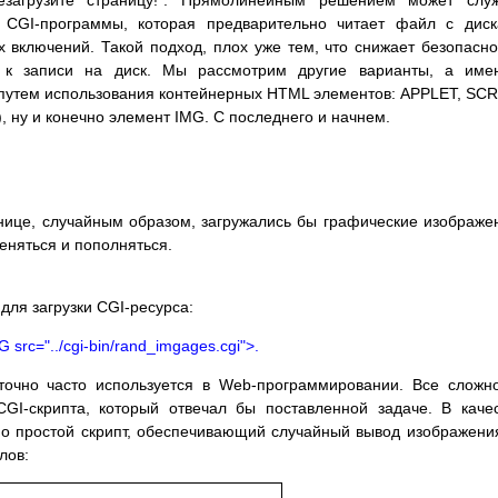
езагрузите страницу!". Прямолинейным решением может служ
CGI-программы, которая предварительно читает файл с диск
включений. Такой подход, плох уже тем, что снижает безопасно
) к записи на диск. Мы рассмотрим другие варианты, а име
путем использования контейнерных HTML элементов: APPLET, SCR
, ну и конечно элемент IMG. С последнего и начнем.
нице, случайным образом, загружались бы графические изображе
еняться и пополняться.
для загрузки CGI-ресурса:
 src="../cgi-bin/rand_imgages.cgi">.
аточно часто используется в Web-программировании. Все сложн
GI-скрипта, который отвечал бы поставленной задаче. В каче
о простой скрипт, обеспечивающий случайный вывод изображени
лов: