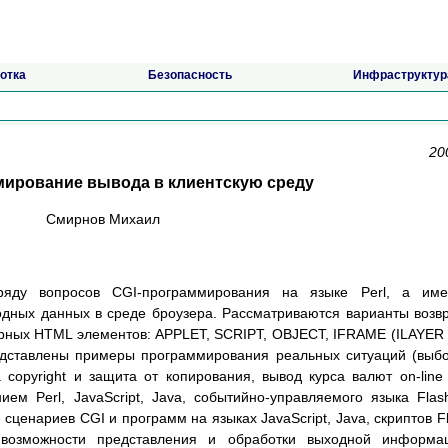
отка
Безопасность
Инфраструктур
20
мирование вывода в клиентскую среду
Смирнов Михаил
яду вопросов CGI-программирования на языке Perl, а име
дных данных в среде броузера. Рассматриваются варианты возв
рных HTML элементов: APPLET, SCRIPT, OBJECT,
IFRAME (ILAYER
редставлены примеры программирования реальных ситуаций (выб
copyright и защита от копирования, вывод курса валют on-line
ием Perl, JavaScript, Java, событийно-управляемого языка Flas
 сценариев CGI и программ на языках JavaScript, Java, скриптов F
 возможности представления и обработки выходной информац