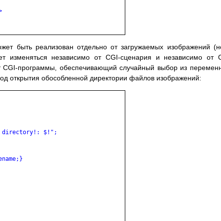


ожет быть реализован отдельно от загружаемых изображений (н
т изменяться независимо от CGI-сценария и независимо от 
т CGI-программы, обеспечивающий случайный выбор из перемен
код открытия обособленной директории файлов изображений:
directory!: $!";

name;}
