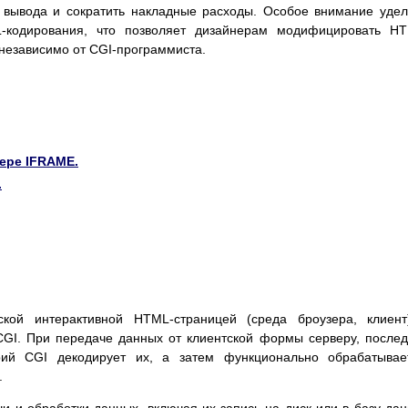
ы вывода и сократить накладные расходы. Особое внимание уде
кодирования, что позволяет дизайнерам модифицировать HT
 независимо от CGI-программиста.
нере IFRAME.
.
ской интерактивной HTML-страницей (среда броузера, клиен
CGI. При передаче данных от клиентской формы серверу, после
рий CGI декодирует их, а затем функционально обрабатывае
.