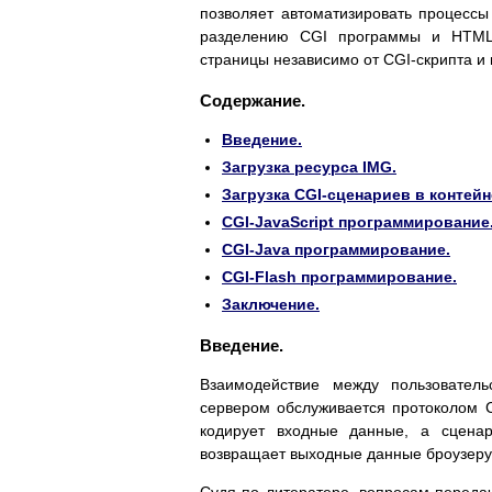
позволяет автоматизировать процесс
разделению CGI программы и HTML-
страницы независимо от CGI-скрипта и
Содержание.
Введение.
Загрузка ресурса IMG.
Загрузка CGI-сценариев в контей
CGI-JavaScript программирование
CGI-Java программирование.
CGI-Flash программирование.
Заключение.
Введение.
Взаимодействие между пользователь
сервером обслуживается протоколом 
кодирует входные данные, а сцена
возвращает выходные данные броузеру