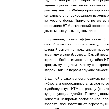
Судя по литератере, вопросам передач
уделено достаточно много внимания, 
руководстве по Web-программировани
связанные с генерированием выходных
на уровне фона. Применение же встр
генерацию HTML-включений непосредств
должны выступать в одном лице.
В принципе, самый эффективный (с 
способ возврата данных клиенту, это
который выполняет подстановку переме
страницу в окне броузера. Самый неэф
скрипта. Любое изменение дизайна HT
программу в целом. К чему это приво
втором, так и в первом случаях гибкос
В данной статье мы остановимся, на 
гибкость и опреративность, смысл кото
в действующую HTML-страницу (файл) 
существующий дизайн. Такими данным
новостей, котировки валют on-line, пр
избавить пользователя от перезагруз