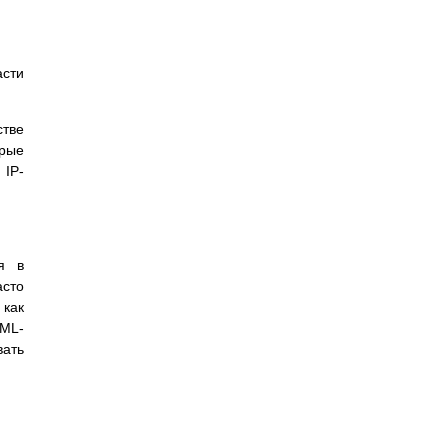
асти
стве
орые
 IP-
я в
асто
 как
TML-
вать