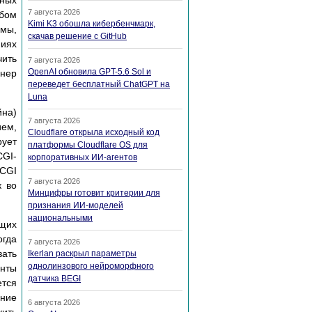
нных
7 августа 2026
юбом
Kimi K3 обошла кибербенчмарк,
емы,
скачав решение с GitHub
фиях
чить
7 августа 2026
OpenAI обновила GPT-5.6 Sol и
йнер
переведет бесплатный ChatGPT на
Luna
йна)
7 августа 2026
ием,
Cloudflare открыла исходный код
рует
платформы Cloudflare OS для
CGI-
корпоративных ИИ-агентов
 CGI
7 августа 2026
к во
Минцифры готовит критерии для
признания ИИ-моделей
национальными
ющих
огда
7 августа 2026
вать
Ikerlan раскрыл параметры
однолинзового нейроморфного
енты
датчика BEGI
ется
ение
6 августа 2026