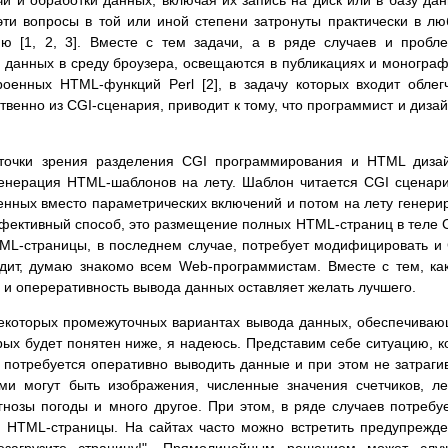
и и обработки данных, включая их запись на диск или в базу да
эти вопросы в той или иной степени затронуты практически в л
ю [1, 2, 3]. Вместе с тем задачи, а в ряде случаев и пробл
 данных в среду броузера, освещаются в публикациях и моногра
оенных HTML-функций Perl [2], в задачу которых входит облег
енно из CGI-сценария, приводит к тому, что программист и диза
точки зрения разделения CGI программирования и HTML диза
 генерация HTML-шаблонов на лету. Шаблон читается CGI сценар
нных вместо параметрических включений и потом на лету генери
фективный способ, это размещение полных HTML-страниц в теле 
ML-страницы, в последнем случае, потребует модифицировать и
дит, думаю знакомо всем Web-программистам. Вместе с тем, ка
ть и опереративность вывода данных оставляет желать лучшего.
некоторых промежуточных вариантах вывода данных, обеспечива
рых будет понятен ниже, я надеюсь. Представим себе ситуацию, к
потребуется оперативно выводить данные и при этом не затраги
и могут быть изображения, численные значения счетчиков, л
огнозы погоды и много другое. При этом, в ряде случаев потребу
ки HTML-страницы. На сайтах часто можно встретить предупрежд