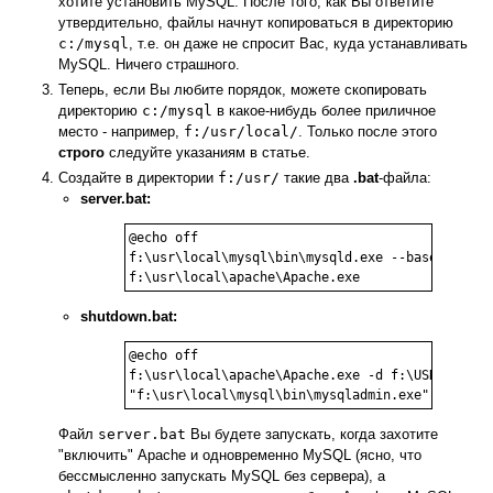
хотите установить MySQL. После того, как Вы ответите
утвердительно, файлы начнут копироваться в директорию
c:/mysql
, т.е. он даже не спросит Вас, куда устанавливать
MySQL. Ничего страшного.
Теперь, если Вы любите порядок, можете скопировать
директорию
c:/mysql
в какое-нибудь более приличное
место - например,
f:/usr/local/
. Только после этого
строго
следуйте указаниям в статье.
Создайте в директории
f:/usr/
такие два
.bat
-файла:
server.bat:
@echo off

f:\usr\local\mysql\bin\mysqld.exe --basedir f:/u
shutdown.bat:
@echo off

f:\usr\local\apache\Apache.exe -d f:\USR\LOCAL\A
Файл
server.bat
Вы будете запускать, когда захотите
"включить" Apache и одновременно MySQL (ясно, что
бессмысленно запускать MySQL без сервера), а