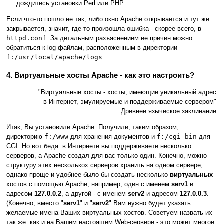
дождитесь установки Perl или PHP.
Если что-то пошло не так, либо окно Apache открывается и тут же
закрывается, значит, где-то произошла ошибка - скорее всего, в
httpd.conf
. За детальным разъяснением ее причин можно
обратиться к log-файлам, расположенным в директории
f:/usr/local/apache/logs
.
4. Виртуальные хосты Apache - как это настроить?
"Виртуальные хосты - хосты, имеющие уникальный адрес
в Интернет, эмулируемые и поддерживаемые сервером"
Древнее языческое заклинание
Итак, Вы установили Apache. Получили, таким образом,
директорию
f:/www
для хранения документов и
f:/cgi-bin
для
CGI. Но вот беда: в Интернете вы поддерживаете несколько
серверов, а Apache создал для вас только один. Конечно, можно
структуру этих несколькох серверов хранить на одном сервере,
однако проще и удобнее было бы создать несколько
виртуальных
хостов с помощью Apache, например, один с именем
serv1
и
адресом
127.0.0.2
, а другой - с именем
serv2
и адресом
127.0.0.3
.
(Конечно, вместо "
serv1
" и "
serv2
" Вам нужно будет указать
желаемые имена Ваших виртуальных хостов. Советуем назвать их
так же, как и на Вашем настоящем Web-сервере - это может многое