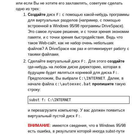
или если Вы не хотите его захламлять, советуем сделать
одно из трех:
Создайте
диск
F:
с помощью какой-нибудь программы
для виртуальных разделов (например, с помощью
встроенной в Windows 95/98 программы DriveSpace).
Это самое лучшее решение, и с точки зрения экономии
памяти, и с точки зрения быстродействия. Ведь что
такое Web-сайт, как не набор очень небольших
файлов? А DriveSpace как раз и оптимизирует работу с
такими файлами.
Сделайте виртуальный диск
F:
. Для этого
создайте
где-нибудь на любом диске директорию, которая в
будущем будет являться корневой для диска
F:
.
Предположим, Вы выбрали
C:\INTERNET
. Далее, в
начале файла
c:\autoexec.bat
пропишите
такую
строку:
subst f: C:\INTERNET
и перезагрузите компьютер. У вас должен появиться
виртуальный пустой диск
F:
.
ВНИМАНИЕ
: имеются сведения, что в Windows 95/98
есть ошибка, в результате которой иногда subst-пути