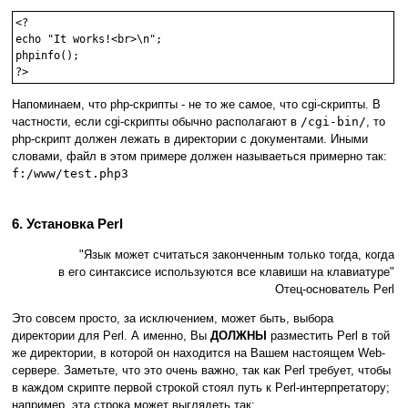
<?

echo "It works!<br>\n";

phpinfo();

?>
Напоминаем, что php-скрипты - не то же самое, что cgi-скрипты. В
частности, если cgi-скрипты обычно располагают в
/cgi-bin/
, то
php-скрипт должен лежать в директории с документами. Иными
словами, файл в этом примере должен называеться примерно так:
f:/www/test.php3
6. Установка Perl
"Язык может считаться законченным только тогда, когда
в его синтаксисе используются все клавиши на клавиатуре"
Отец-основатель Perl
Это совсем просто, за исключением, может быть, выбора
директории для Perl. А именно, Вы
ДОЛЖНЫ
разместить Perl в той
же директории, в которой он находится на Вашем настоящем Web-
сервере. Заметьте, что это очень важно, так как Perl требует, чтобы
в каждом скрипте первой строкой стоял путь к Perl-интерпретатору;
например, эта строка может выглядеть так: