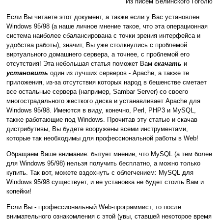
Из писем Белинского Гоголю
Если Вы читаете этот документ, а также если у Вас установлен
Windows 95/98 (а наше личное мнение такое, что эта операционная
система наиболее сбалансирована с точки зрения интерфейса и
удобства работы), значит, Вы уже столкнулись с проблемой
виртуального домашнего сервера, а точнее, с проблемой его
отсутствия! Эта небольшая статья поможет Вам
скачать
и
установить
один из лучших серверов - Apache, а также те
приложения, из-за отсутствия которых народ в бешенстве сметает
все остальные сервера (например, Sambar Server) со своего
многострадального жесткого диска и устанавливает Apache для
Windows 95/98. Имеются в виду, конечно, Perl, PHP3 и MySQL,
также работающие под Windows. Прочитав эту статью и скачав
дистрибутивы, Вы будете вооружены всеми инструментами,
которые так необходимы для профессиональной работы в Web!
Обращаем Ваше внимание: бытует мнение, что MySQL (а тем более
для Windows 95/98) нельзя получить бесплатно, а можно только
купить. Так вот, можете вздохнуть с облегчением: MySQL для
Windows 95/98 существует, и ее установка не будет стоить Вам и
копейки!
Если Вы - профессиональный Web-программист, то после
внимательного ознакомления с этой (увы, ставшей некоторое время