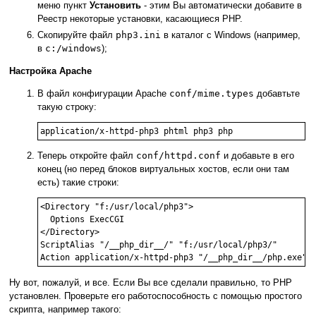
меню пункт
Установить
- этим Вы автоматически добавите в
Реестр некоторые установки, касающиеся PHP.
Скопируйте файл
php3.ini
в каталог с Windows (например,
в
c:/windows
);
Настройка Apache
В файл конфигурации Apache
conf/mime.types
добавтьте
такую строку:
application/x-httpd-php3 phtml php3 php
Теперь откройте файл
conf/httpd.conf
и добавьте в его
конец (но перед блоков виртуальных хостов, если они там
есть) такие строки:
<Directory "f:/usr/local/php3">

  Options ExecCGI

</Directory>

ScriptAlias "/__php_dir__/" "f:/usr/local/php3/"

Ну вот, пожалуй, и все. Если Вы все сделали правильно, то PHP
установлен. Проверьте его работоспособность с помощью простого
скрипта, например такого: