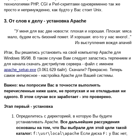
технологиями PHP, CGI и Perl-скриптами одновременно так же
просто и непринужденно, как будто у Вас стоит Unix.
3. От слов к делу - установка Apache
"У меня для вас две новости: плохая и хорошая. Плохая: мяса
мало, будем есть бизоний помет. И хорошая: его-то у нас много!.."
Из выступления вождя апачей
Итак, Вы решились установить на свой компьютер Apache для
Windows 95/98. В таком случае Вам следует запастись терпением и
для начала скачать дистрибутив сервера - файл с именем
apache_setup.exe
(3.061.629 байт). Скачали? Прекрасно. Теперь
самое интересное - настройка Apache для Вашей системы.
Важно: мы попросим Вас в точности выполнять
перечисленные ниже шаги, не пропуская и не откладывая ни
одного. В этом случае все заработает - это проверено.
Этап первый - установка
Определитесь с директорией, в которую Вы будите
устанавливать Apache.
Все дальнейшие рассуждения
основаны на том, что Вы выбрали для этой цели такой
каталог:
f:\usr\local\apache
Если диска
F:
у Вас нет,