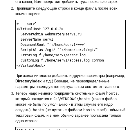
его конец, Вам предстоит добавить туда несколько строк.
Пропишите следующие строки в конце файла после всех
комментариев:
#----serv1

<VirtualHost 127.0.0.2>

  ServerAdmin webmaster@serv1.ru

  ServerName serv1

  DocumentRoot "f:/home/serv1/www"

  ScriptAlias /cgi/ "f:/home/serv1/cgi/"

  ErrorLog f:/home/serv1/error.log

  CustomLog f:/home/serv1/access.log common

При желании можно добавить и другие параметры (например,
DirectoryIndex
и т.д.) Вообще, не переопределенные
параметры наследуются виртуальным хостом от главного.
Теперь надо немного подправить системный файл
hosts
,
который находится в
C:\WINDOWS\hosts
(такого файла
может не быть по умолчанию - в этом случае его надо
создать).
hosts
(не путать с файлом
hosts.sam
!) - обычный
текстовый файл, и в нем обычно заранее прописана только
одна строка: