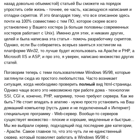
назад довольно объемистой) статьей Вы сможете на порядок
упростить себе жизнь - точнее, ее часть, касающуюся написания и
отладки скриптов. И это благодаря тому, что все описанное здесь
почти на 100% совместимо с тем ПО, которое скорее всего
установлено у Вашего хостера (а больше половины современных
хостеров работают с Unix). Именно для этих, и никаких других,
целей и была написана эта статья - помочь разработчику скриптов.
Однако, если Вы собераетесь всерьез заняться хостингом на
платформе Win32, то лучше будет использовать на Apache и PHP, а
Microsoft IIS и ASP, и про это, я уверен, написано множество других
статей.
Поговорим теперь с теми пользователями Windows 95/98, которые
заглянули сюда из простого любопытства. Часто возникает
ситуация, когда необходимо проверить
полный
вид html-страницы.
Однако чаще всего это невозможно при работе дома - технологии
SSI, CGI и, конечно, PHP, например, точно требуют сервера. Как же
быть? Не стоит впадать в апатию - нужно просто установить на Ваш
домашний компьютер (пусть даже и не подключенный к Интернет)
специальную программу - Web-сервер. Вообще-то серверов
существует множество - плохие и хорошие, медленные и быстрые...
Мы же выбрали сервер, подходящий под последние две категории,
- Apache. Самое главное то, что это чуть ли не единственный
сервер, который позволяет работать в Windows 95/98 с