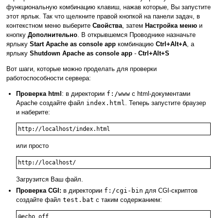
функциональную комбинацию клавиш, нажав которые, Вы запустите
этот ярлык. Так что щелкните правой кнопкой на панели задач, в
контекстном меню выберите
Свойства
, затем
Настройка меню
и
кнопку
Дополнительно
. В открывшемся Проводнике назначьте
ярлыку
Start Apache as console app
комбинацию
Ctrl+Alt+A
, а
ярлыку
Shutdown Apache as console app
-
Ctrl+Alt+S
Вот шаги, которые можно проделать для проверки
работоспособности сервера:
Проверка html
: в директории
f:/www
с html-документами
Apache создайте файл
index.html
. Теперь запустите браузер
и наберите:
http://localhost/index.html
или просто
http://localhost/
Загрузится Ваш файл.
Проверка CGI:
в директории
f:/cgi-bin
для CGI-скриптов
создайте файл
test.bat
с таким содержанием:
@echo off
