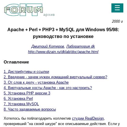
☰
архив
2000 г
Apache + Perl + PHP3 + MySQL для Windows 95/98:
руководство по установке
Дмитрий Котеров
,
Лаборатория dk
http://www.dizain.ru/dklab/doc/apache.html
Оглавление
1. Дистрибутивы и ссылки
2. Введение - зачем нужен домашний виртуальный сервер?
3. От слов к делу - установка Apache
4. Виртуальные хосты Apache - как это настроить?
5. Установка PHP версии 3
6. Установка Perl
7. Установка MySQL
8. Часто задаваемые вопросы
Хотелось бы поблагодарить коллектив
студии RealDesign
,
проверивший "на своей шкуре" все описываемые действия. Если у