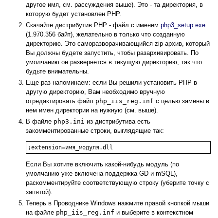
другое имя, см. рассуждения выше). Это - та директория, в
которую будет установлен PHP.
Скачайте дистрибутив PHP - файл с именем
php3_setup.exe
(1.970.356 байт), желательно в только что созданную
директорию. Это саморазворачивающийся zip-архив, который
Вы должны будете запустить, чтобы разархивировать. По
умолчанию он развернется в текущую директорию, так что
будьте внимательны.
Еще раз напоминаем: если Вы решили установить PHP в
другую директорию, Вам необходимо вручную
отредактировать файл
php_iis_reg.inf
с целью замены в
нем имен директории на нужную (см. выше).
В файле
php3.ini
из дистрибутива есть
закомментированные строки, выглядящие так:
;extension=имя_модуля.dll
Если Вы хотите включить какой-нибудь модуль (по
умолчанию уже включена поддержка GD и mSQL),
раскомментируйте соответствующую строку (уберите точку с
запятой).
Теперь в Проводнике Windows нажмите правой кнопкой мыши
на файле
php_iis_reg.inf
и выберите в контекстном