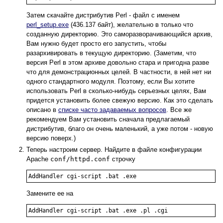
Затем скачайте дистрибутив Perl - файл с именем
perl_setup.exe
(436.137 байт), желательно в только что
созданную директорию. Это саморазворачивающийся архив,
Вам нужно будет просто его запустить, чтобы
разархивировать в текущую директорию. (Заметим, что
версия Perl в этом архиве довольно стара и пригодна разве
что для демонстрационных целей. В частности, в ней нет ни
одного стандартного модуля. Поэтому, если Вы хотите
использовать Perl в сколько-нибудь серьезных целях, Вам
придется установить более свежую версию. Как это сделать
описано в
списке часто задаваемых вопросов
. Все же
рекомендуем Вам установить сначала предлагаемый
дистрибутив, благо он очень маленький, а уже потом - новую
версию поверх.)
Теперь настроим сервер. Найдите в файле конфигурации
Apache
conf/httpd.conf
строчку
AddHandler cgi-script .bat .exe
Замените ее на
AddHandler cgi-script .bat .exe .pl .cgi