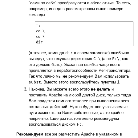
"сами по себе" преобразуются в абсолютные. То есть,
например, иногда в рассмотренном выше примере
команды
f:

cd \

cd \

(а точнее, команда
dir
в своем заголовке) ошибочно
выведут, что текущая директория
C:\
(а не
F:\
, как
это должно быть). Указанная ошибка чаще всего
проявляется в неработоспособности Perl-транслятора.
Так что лично мы
не
рекомендуем Вам использовать
subst
. Вместо этого воспользуйтесь пунктом
1
.
Наконец, Вы можете всего этого
не делать
и
поставить Apache на любой другой диск, только тогда
Вам придется немного тяжелее при выполнении всех
остальных действий. Нужно будет все указываемые
пути заменять на Ваши собственные, а это крайне
неприятно. Еще раз настоятельно рекомендуем
воспользоваться диском
F:
.
Рекомендуем
все же разместить Apache в указанном в