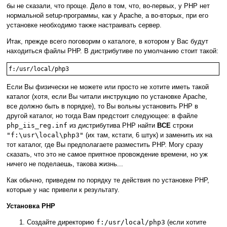
бы не сказали, что проще. Дело в том, что, во-первых, у PHP нет
нормальной setup-программы, как у Apache, а во-вторых, при его
установке необходимо также настраивать сервер.
Итак, прежде всего поговорим о каталоге, в котором у Вас будут
находиться файлы PHP. В дистрибутиве по умолчанию стоит такой:
f:/usr/local/php3
Если Вы физически не можете или просто не хотите иметь такой
каталог (хотя, если Вы читали инструкцию по установке Apache,
все должно быть в порядке), то Вы вольны установить PHP в
другой каталог, но тогда Вам предстоит следующее: в файле
php_iis_reg.inf
из дистрибутива PHP найти
ВСЕ
строки
"f:\usr\local\php3"
(их там, кстати, 6 штук) и заменить их на
тот каталог, где Вы предполагаете разместить PHP. Могу сразу
сказать, что это не самое приятное провождение времени, но уж
ничего не поделаешь, такова жизнь...
Как обычно, приведем по порядку те действия по установке PHP,
которые у нас привели к результату.
Установка PHP
Создайте директорию
f:/usr/local/php3
(если хотите