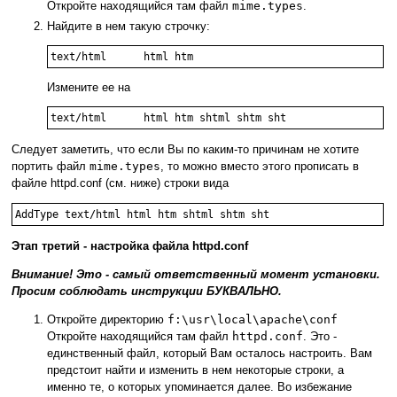
Откройте находящийся там файл
mime.types
.
Найдите в нем такую строчку:
text/html      html htm
Измените ее на
text/html      html htm shtml shtm sht
Следует заметить, что если Вы по каким-то причинам не хотите
портить файл
mime.types
, то можно вместо этого прописать в
файле httpd.conf (см. ниже) строки вида
AddType text/html html htm shtml shtm sht
Этап третий - настройка файла httpd.conf
Внимание! Это - самый ответственный момент установки.
Просим соблюдать инструкции БУКВАЛЬНО.
Откройте директорию
f:\usr\local\apache\conf
Откройте находящийся там файл
httpd.conf
. Это -
единственный файл, который Вам осталось настроить. Вам
предстоит найти и изменить в нем некоторые строки, а
именно те, о которых упоминается далее. Во избежание