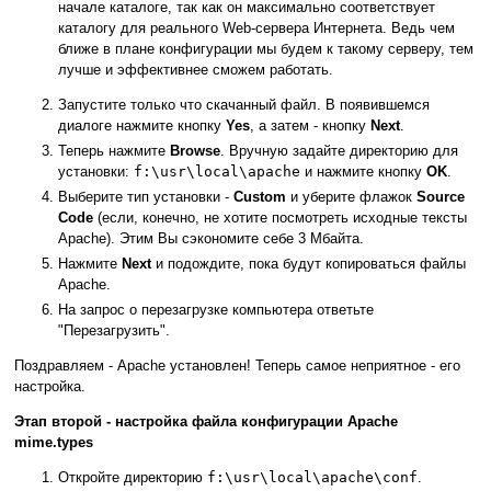
начале каталоге, так как он максимально соответствует
каталогу для реального Web-сервера Интернета. Ведь чем
ближе в плане конфигурации мы будем к такому серверу, тем
лучше и эффективнее сможем работать.
Запустите только что скачанный файл. В появившемся
диалоге нажмите кнопку
Yes
, а затем - кнопку
Next
.
Теперь нажмите
Browse
. Вручную задайте директорию для
установки:
f:\usr\local\apache
и нажмите кнопку
OK
.
Выберите тип установки -
Сustom
и уберите флажок
Source
Code
(если, конечно, не хотите посмотреть исходные тексты
Apache). Этим Вы сэкономите себе 3 Мбайта.
Нажмите
Next
и подождите, пока будут копироваться файлы
Apache.
На запрос о перезагрузке компьютера ответьте
"Перезагрузить".
Поздравляем - Apache установлен! Теперь самое неприятное - его
настройка.
Этап второй - настройка файла конфигурации Apache
mime.types
Откройте директорию
f:\usr\local\apache\conf
.