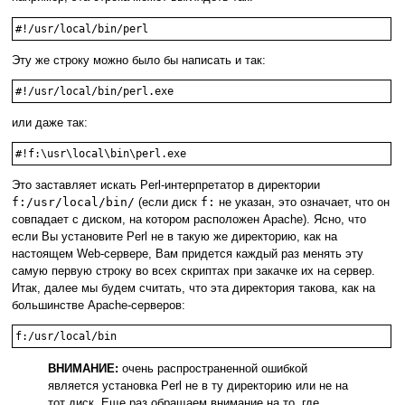
#!/usr/local/bin/perl
Эту же строку можно было бы написать и так:
#!/usr/local/bin/perl.exe
или даже так:
#!f:\usr\local\bin\perl.exe
Это заставляет искать Perl-интерпретатор в директории
f:/usr/local/bin/
(если диск
f:
не указан, это означает, что он
совпадает с диском, на котором расположен Apache). Ясно, что
если Вы установите Perl не в такую же директорию, как на
настоящем Web-сервере, Вам придется каждый раз менять эту
самую первую строку во всех скриптах при закачке их на сервер.
Итак, далее мы будем считать, что эта директория такова, как на
большинстве Apache-серверов:
f:/usr/local/bin
ВНИМАНИЕ:
очень распространенной ошибкой
является установка Perl не в ту директорию или не на
тот диск. Еще раз обращаем внимание на то, где