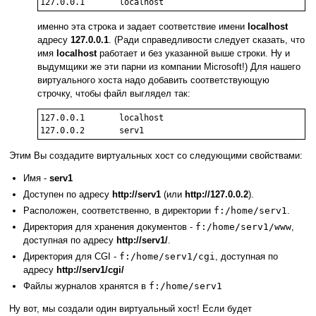
127.0.0.1       localhost
именно эта строка и задает соответствие имени
localhost
адресу
127.0.0.1
. (Ради справедливости следует сказать, что
имя
localhost
работает и без указанной выше строки. Ну и
выдумщики же эти парни из компании Microsoft!) Для нашего
виртуального хоста надо добавить соответствующую
строчку, чтобы файл выглядел так:
127.0.0.1       localhost

Этим Вы создадите виртуальных хост со следующими свойствами:
Имя -
serv1
Доступен по адресу
http://serv1
(или
http://127.0.0.2
).
Расположен, соответственно, в директории
f:/home/serv1
.
Директория для хранения документов -
f:/home/serv1/www
,
доступная по адресу
http://serv1/
.
Директория для CGI -
f:/home/serv1/cgi
, доступная по
адресу
http://serv1/cgi/
Файлы журналов хранятся в
f:/home/serv1
Ну вот, мы создали один виртуальный хост! Если будет