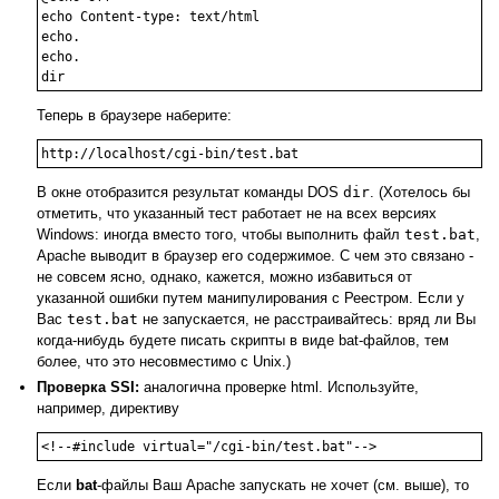
echo Content-type: text/html

echo.

echo.

dir
Теперь в браузере наберите:
http://localhost/cgi-bin/test.bat
В окне отобразится результат команды DOS
dir
. (Хотелось бы
отметить, что указанный тест работает не на всех версиях
Windows: иногда вместо того, чтобы выполнить файл
test.bat
,
Apache выводит в браузер его содержимое. С чем это связано -
не совсем ясно, однако, кажется, можно избавиться от
указанной ошибки путем манипулирования с Реестром. Если у
Вас
test.bat
не запускается, не расстраивайтесь: вряд ли Вы
когда-нибудь будете писать скрипты в виде bat-файлов, тем
более, что это несовместимо с Unix.)
Проверка SSI:
аналогична проверке html. Используйте,
например, директиву
<!--#include virtual="/cgi-bin/test.bat"-->
Если
bat
-файлы Ваш Apache запускать не хочет (см. выше), то