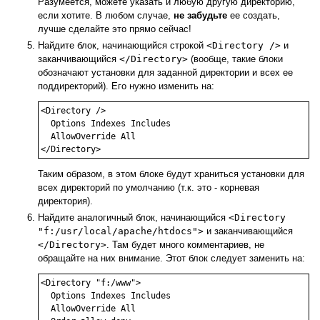
Разумеется, можете указать и любую другую директорию,
если хотите. В любом случае,
не забудьте
ее создать,
лучше сделайте это прямо сейчас!
Найдите блок, начинающийся строкой
<Directory />
и
заканчивающийся
</Directory>
(вообще, такие блоки
обозначают установки для заданной директории и всех ее
поддиректорий). Его нужно изменить на:
<Directory />

  Options Indexes Includes

  AllowOverride All

</Directory>
Таким образом, в этом блоке будут храниться установки для
всех директорий по умолчанию (т.к. это - корневая
директория).
Найдите аналогичный блок, начинающийся
<Directory
"f:/usr/local/apache/htdocs">
и заканчивающийся
</Directory>
. Там будет много комментариев, не
обращайте на них внимание. Этот блок следует заменить на:
<Directory "f:/www">

  Options Indexes Includes

  AllowOverride All
