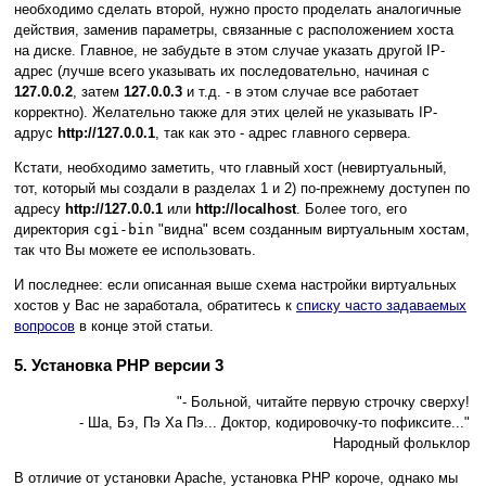
необходимо сделать второй, нужно просто проделать аналогичные
действия, заменив параметры, связанные с расположением хоста
на диске. Главное, не забудьте в этом случае указать другой IP-
адрес (лучше всего указывать их последовательно, начиная с
127.0.0.2
, затем
127.0.0.3
и т.д. - в этом случае все работает
корректно). Желательно также для этих целей не указывать IP-
адрус
http://127.0.0.1
, так как это - адрес главного сервера.
Кстати, необходимо заметить, что главный хост (невиртуальный,
тот, который мы создали в разделах 1 и 2) по-прежнему доступен по
адресу
http://127.0.0.1
или
http://localhost
. Более того, его
директория
cgi-bin
"видна" всем созданным виртуальным хостам,
так что Вы можете ее использовать.
И последнее: если описанная выше схема настройки виртуальных
хостов у Вас не заработала, обратитесь к
списку часто задаваемых
вопросов
в конце этой статьи.
5. Установка PHP версии 3
"- Больной, читайте первую строчку сверху!
- Ша, Бэ, Пэ Ха Пэ... Доктор, кодировочку-то пофиксите..."
Народный фольклор
В отличие от установки Apache, установка PHP короче, однако мы