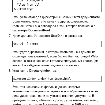
  Order allow,deny

  Allow from all

</Directory>
Это - установки для директории с Вашими html-документами.
Если хотите, можете установить другую директорию,
главное, чтобы она совпадала с той, которая прописана в
параметре
DocumentRoot
Идем дальше. Установите
UserDir
, например так:
UserDir f:/home
Это будет директория, в которой хранились бы домашние
страницы пользователей, если бы это был настоящий Web-
сервер, а также корневые каталоги виртуальных хостов (см.
ниже). Не забудьте также создать этот каталог.
Установите
DirectoryIndex
так:
DirectoryIndex index.htm index.html
Это - так называемые файлы индекса, которые
автоматически выдаются сервером при обращении к какой-
либо директории, если не указано имя html-документа. В
принципе, можно добавить сюда и другие имена, например,
index.phtml
, если Вы будите работать с PHP и т.д.