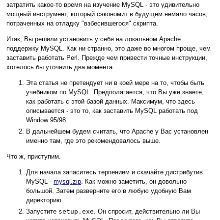
затратить какое-то время на изучение MySQL - это удивительно
мощный инструмент, который сэкономит в будущем немало часов,
потраченных на отладку "взбесившегося" скрипта.
Итак, Вы решили установить у себя на локальном Apache
поддержку MySQL. Как ни странно, это даже во многом проще, чем
заставить работать Perl. Прежде чем привести точные инструкции,
хотелось бы уточнить два момента:
Эта статья не претендует ни в коей мере на то, чтобы быть
учебником по MySQL. Предполагается, что Вы уже знаете,
как работать с этой базой данных. Максимум, что здесь
описывается - это то, как заставить MySQL работать под
Window 95/98.
В дальнейшем будем считать, что Apache у Вас установлен
именно там, где это рекомендовалось выше.
Что ж, приступим.
Для начала запаситесь терпением и скачайте дистрибутив
MySQL -
mysql.zip
. Как можно заметить, он довольно
большой. Затем разверните его в любую удобную Вам
директорию.
Запустите
setup.exe
. Он спросит, действительно ли Вы