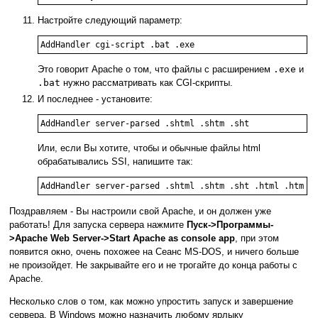
Настройте следующий параметр:
AddHandler cgi-script .bat .exe
Это говорит Apache о том, что файлы с расширением
.exe
и
.bat
нужно рассматривать как CGI-скрипты.
И последнее - установите:
AddHandler server-parsed .shtml .shtm .sht
Или, если Вы хотите, чтобы и обычные файлы html
обрабатывались SSI, напишите так:
AddHandler server-parsed .shtml .shtm .sht .html .htm
Поздравляем - Вы настроили свой Apache, и он должен уже
работать! Для запуска сервера нажмите
Пуск->Программы-
>Apache Web Server->Start Apache as console app
, при этом
появится окно, очень похожее на Сеанс MS-DOS, и ничего больше
не произойдет. Не закрывайте его и не трогайте до конца работы с
Apache.
Несколько слов о том, как можно упростить запуск и завершение
сервера. В Windows можно назначить любому ярлыку