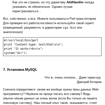
Как это ни странно, но эту директиву
AddHandler
иногда
указывать не обязательно. Однако лучше
перестраховаться...
Вот, собственно, и все. Можете пользоваться Perl-транслятором.
Для проверки его работоспособности используйте такой скрипт
(помещенный, разумеется, в директорию
cgi-bin
или
аналогичную):
#!/usr/local/bin/perl

print "Content-type: text/html\n\n";

print "It works!<br>\n";

7. Установка MySQL
Что ж, очень полезно... Даже чересчур.
Дмитрий Котеров
Сначала определимся: зачем же вообще нужны базы данных Web-
программисту? Неужели не проще писать все самому? Ведь
обычно объем данных не очень велик (если Вы только не пишите
поисковую систему). Наш личный опыт таков: оказывается, стоит