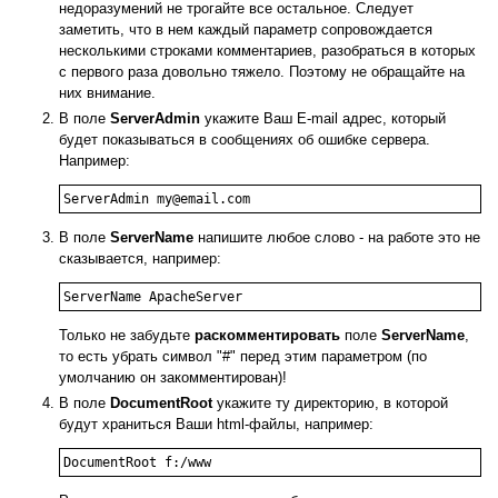
недоразумений не трогайте все остальное. Следует
заметить, что в нем каждый параметр сопровождается
несколькими строками комментариев, разобраться в которых
с первого раза довольно тяжело. Поэтому не обращайте на
них внимание.
В поле
ServerAdmin
укажите Ваш E-mail адрес, который
будет показываться в сообщениях об ошибке сервера.
Например:
ServerAdmin my@email.com
В поле
ServerName
напишите любое слово - на работе это не
сказывается, например:
ServerName ApacheServer
Только не забудьте
раскомментировать
поле
ServerName
,
то есть убрать символ "#" перед этим параметром (по
умолчанию он закомментирован)!
В поле
DocumentRoot
укажите ту директорию, в которой
будут храниться Ваши html-файлы, например:
DocumentRoot f:/www