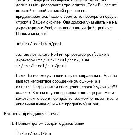
должен быть расположен транслятор. Если Вы все же
по какой-то необъяснимой причине не
придерживаетесь нашего совета, то проверьте первую
строку в Вашем скрипте. Она должна указывать
не на
директорию с Perl
, а на исполнимый файл perl.exe.
Напоминаем, что
#!/usr/local/bin/perl
заставляет искать Perl-интерпретатор
perl.exe
в
директории
f:/usr/local/bin/
, а
не
f:/usr/local/bin/perl
Если Вы все же установите пути неправильно, Apache
выдаст непонятное сообщение об ошибке, а в
errors.log
появится сообщение:
couldn't spawn child
process
. В этом случае проверьте все еще раз. Если
кажется, что все в порядке, то, возможно, имеет место
описанная выше ошибка с программой
subst
.
Вот шаги, приводящие к цели:
Первым делом создайте директорию
f:/usr/local/bin