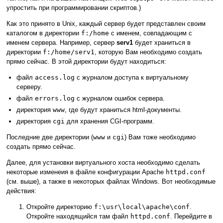
упростить при программировании скриптов.)
Как это принято в Unix, каждый сервер будет представлен своим
каталогом в директории
f:/home
с именем, совпадающим с
именем сервера. Например, сервер
serv1
будет храниться в
директории
f:/home/serv1
, которую Вам необходимо создать
прямо сейчас. В этой директории будут находиться:
файл
access.log
с журналом доступа к виртуальному
серверу.
файл
errors.log
с журналом ошибок сервера.
директория
www
, где будут храниться html-документы.
директория
cgi
для хранения CGI-программ.
Последние две директории (
www
и
cgi
) Вам тоже необходимо
создать прямо сейчас.
Далее, для установки виртуального хоста необходимо сделать
некоторые изменеия в файле конфигурации Apache
httpd.conf
(см. выше), а также в некоторых файлах Windows. Вот необходимые
действия:
Откройте директорию
f:\usr\local\apache\conf
.
Откройте находящийся там файл
httpd.conf
. Перейдите в