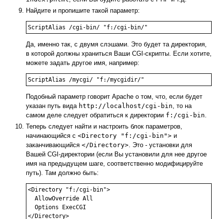
Найдите и пропишите такой параметр:
ScriptAlias /cgi-bin/ "f:/cgi-bin/"
Да, именно так, с двумя слэшами. Это будет та директория,
в которой должны храниться Ваши CGI-скрипты. Если хотите,
можете задать другое имя, например:
ScriptAlias /mycgi/ "f:/mycgidir/"
Подобный параметр говорит Apache о том, что, если будет
указан путь вида
http://localhost/cgi-bin
, то на
самом деле следует обратиться к директории
f:/cgi-bin
.
Теперь следует найти и настроить блок параметров,
начинающийся с
<Directory "f:/cgi-bin">
и
заканчивающийся
</Directory>
. Это - установки для
Вашей CGI-директории (если Вы установили для нее другое
имя на предыдущем шаге, соответственно модифицируйте
путь). Там должно быть:
<Directory "f:/cgi-bin">

  AllowOverride All

  Options ExecCGI

</Directory>