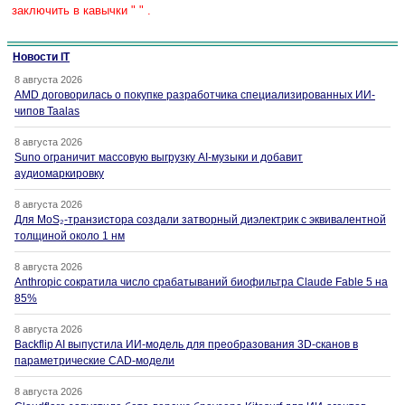
заключить в кавычки " " .
Новости IT
8 августа 2026
AMD договорилась о покупке разработчика специализированных ИИ-
чипов Taalas
8 августа 2026
Suno ограничит массовую выгрузку AI-музыки и добавит
аудиомаркировку
8 августа 2026
Для MoS₂-транзистора создали затворный диэлектрик с эквивалентной
толщиной около 1 нм
8 августа 2026
Anthropic сократила число срабатываний биофильтра Claude Fable 5 на
85%
8 августа 2026
Backflip AI выпустила ИИ-модель для преобразования 3D-сканов в
параметрические CAD-модели
8 августа 2026