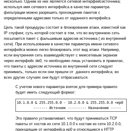
несколько. Одним из них является сетевой интерфейсисточника;
используя имя сетевого интерфейса в качестве параметра
фильтрации можно разрешить прохождение пакетов с
определенными адресами только от заданного интерфейса
Цель такой процедуры состоит в блокировании атаки, известной как
IP спуфинг, суть которой состоит в том, что во внутреннюю сеть
посылается пакет с фальшивым адресом источника ( из внутренней
сети). При использовании в качестве параметра имени сетевого
интерфейса можно легко блокировать этот вид атаки. Например,
если внутренняя сеть взаимодействует с межсетевым экраном
через интерфейс de0, то необходимо лишь установить в правилах,
что пакеты с адресом источника из внутренней сети следует
принимать, только если они пришли от данного интерфейса; во
всех других случаях они будут отбрасываться.
С учетом нового параметра взятое для примера правило
будет иметь следующий формат:
10.1.0.0 & 255.255.0.0 - 10.2.0.0 & 255.255.0.0 <ep0    
     	------- Источник --------- Назначение -----  
Это правило устанавливает, что будут приниматься TCP
пакеты от хостов из сети 10.1.0.0 к хостам из сети 10.2.0.0,
приходящие от интерфейса ep0 и относящиеся к HTTP