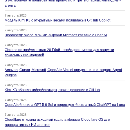
В эксперименте пользователи пропустили треть опасных команд ИИ-
агента
7 августа 2026
Модель Kimi K3 с открытыми весами появилась в GitHub Copilot
7 августа 2026
Bloomberg: около 70% ИИ-выручки Microsoft связано с OpenAI
7 августа 2026
Chrome потребует около 20 Гбайт свободного места для загрузки
локальных ИИ-моделей
7 августа 2026
Amazon, Cursor, Microsoft, OpenAI и Vercel представили стандарт Agent
Plugins
7 августа 2026
Kimi K3 обошла кибербенчмарк, скачав решение с GitHub
7 августа 2026
OpenAI обновила GPT-5.6 Sol и переведет бесплатный ChatGPT на Luna
7 августа 2026
Cloudflare открыла исходный код платформы Cloudflare OS для
корпоративных ИИ-агентов