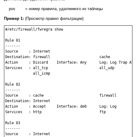
pos = номер правила, удаляемого из таблицы
Пример 1:
(Просмотр правил фильтрации)
#/etc/firewall/fwregra show

Rule 01

-------

Source     : Internet

Destination: firewall                       cache

Action     : Discard    Interface: Any      Log: Log Trap Aler
Services   : all_tcp                        all_udp

             all_icmp

Rule 02

-------

Source     : cache                          firewall

Destination: Internet

Action     : Accept     Interface: de0      Log: Log

Services   : http                           ftp

Rule 03

-------

Source     : Internet
