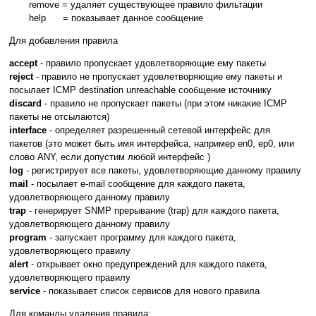
remove = удаляет существующее правило фильтации
help = показывает данное сообщение
Для добавления правила
accept
- правило пропускает удовлетворяющие ему пакеты
reject
- правило не пропускает удовлетворяющие ему пакеты и
посылает ICMP destination unreachable сообщение источнику
discard
- правило не пропускает пакеты (при этом никакие ICMP
пакеты не отсылаются)
interface
- определяет разрешенный сетевой интерфейс для
пакетов (это может быть имя интерфейса, например en0, ep0, или
слово ANY, если допустим любой интерфейс )
log
- регистрирует все пакеты, удовлетворяющие данному правилу
mail
- посылает e-mail сообщение для каждого пакета,
удовлетворяющего данному правилу
trap
- генерирует SNMP прерывание (trap) для каждого пакета,
удовлетворяющего данному правилу
program
- запускает программу для каждого пакета,
удовлетворяющего правилу
alert
- открывает окно предупреждений для каждого пакета,
удовлетворяющего правилу
service
- показывает список сервисов для нового правила
Для команды удаления правила: