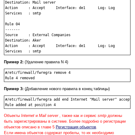
Destination: Mail server

Action     : Accept     Interface: de1      Log: Log

Services   : smtp

Rule 04

-------

Source     : External Companies

Destination: Aker

Action     : Accept     Interface: de1      Log: Log

Services   : smtp
Пример 2:
(Удаление правила N 4)
#/etc/firewall/fwregra remove 4

Rule 4 removed
Пример 3:
(Добавление нового правила в конец таблицы)
#/etc/firewall/fwregra add end Internet "Mail server" accept d
Rule added at position 4
Объекты
Internet
и
Mail server
, также как и сервис
smtp
должны
быть зарегистрированы в системе. Более подробно о регистрации
объектов описано в главе 5
Регистрация объектов
.
Если имена объектов содержат пробелы, то их необходимо