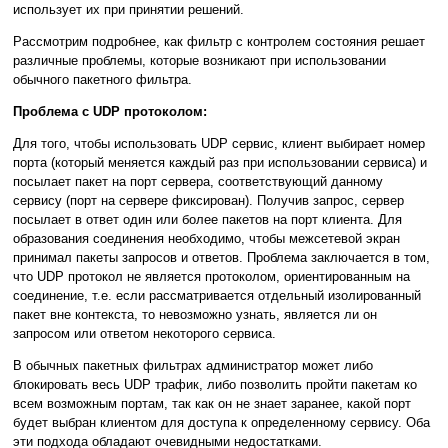
использует их при принятии решений.
Рассмотрим подробнее, как фильтр с контролем состояния решает
различные проблемы, которые возникают при использовании
обычного пакетного фильтра.
Проблема с UDP протоколом:
Для того, чтобы использовать UDP сервис, клиент выбирает номер
порта (который меняется каждый раз при использовании сервиса) и
посылает пакет на порт сервера, соответствующий данному
сервису (порт на сервере фиксирован). Получив запрос, сервер
посылает в ответ один или более пакетов на порт клиента. Для
образования соединения необходимо, чтобы межсетевой экран
принимал пакеты запросов и ответов. Проблема заключается в том,
что UDP протокол не является протоколом, ориентированным на
соединение, т.е. если рассматривается отдельный изолированный
пакет вне контекста, то невозможно узнать, является ли он
запросом или ответом некоторого сервиса.
В обычных пакетных фильтрах администратор может либо
блокировать весь UDP трафик, либо позволить пройти пакетам ко
всем возможным портам, так как он не знает заранее, какой порт
будет выбран клиентом для доступа к определенному сервису. Оба
эти подхода обладают очевидными недостатками.