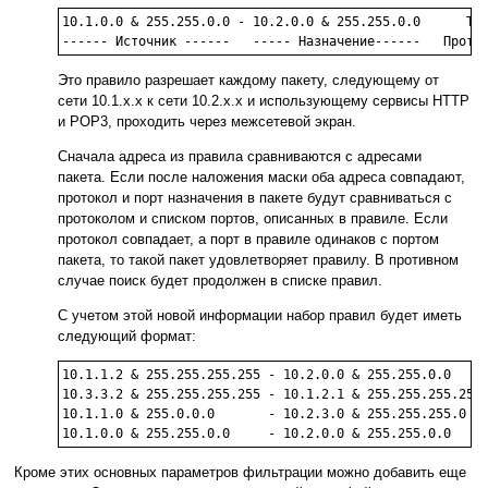
10.1.0.0 & 255.255.0.0 - 10.2.0.0 & 255.255.0.0      TCP
------ Источник ------   ----- Назначение------   Прото
Это правило разрешает каждому пакету, следующему от
сети 10.1.x.x к сети 10.2.x.x и использующему сервисы HTTP
и POP3, проходить через межсетевой экран.
Сначала адреса из правила сравниваются с адресами
пакета. Если после наложения маски оба адреса совпадают,
протокол и порт назначения в пакете будут сравниваться с
протоколом и списком портов, описанных в правиле. Если
протокол совпадает, а порт в правиле одинаков с портом
пакета, то такой пакет удовлетворяет правилу. В противном
случае поиск будет продолжен в списке правил.
С учетом этой новой информации набор правил будет иметь
следующий формат:
10.1.1.2 & 255.255.255.255 - 10.2.0.0 & 255.255.0.0     
10.3.3.2 & 255.255.255.255 - 10.1.2.1 & 255.255.255.255 
10.1.1.0 & 255.0.0.0       - 10.2.3.0 & 255.255.255.0   
10.1.0.0 & 255.255.0.0     - 10.2.0.0 & 255.255.0.0    
Кроме этих основных параметров фильтрации можно добавить еще