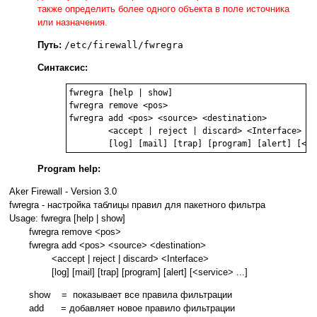
также определить более одного объекта в поле источника
или назначения.
Путь:
/etc/firewall/fwregra
Синтаксис:
fwregra [help | show]

fwregra remove <pos>

fwregra add <pos> <source> <destination>

        <accept | reject | discard> <Interface>

        [log] [mail] [trap] [program] [alert] [<se
Program help:
Aker Firewall - Version 3.0
fwregra - настройка таблицы правил для пакетного фильтра
Usage: fwregra [help | show]
fwregra remove <pos>
fwregra add <pos> <source> <destination>
<accept | reject | discard> <Interface>
[log] [mail] [trap] [program] [alert] [<service> ...]
show = показывает все правила фильтрации
add = добавляет новое правило фильтрации