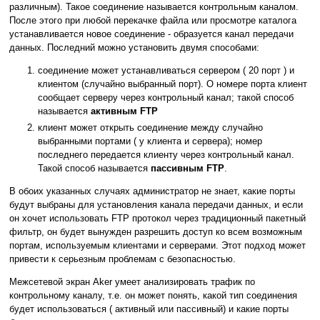
различным). Такое соединение называется контрольным каналом.
После этого при любой перекачке файла или просмотре каталога
устанавливается новое соединение - образуется канал передачи
данных. Последний можно установить двумя способами:
соединение может устанавливаться сервером ( 20 порт ) и
клиентом (случайно выбранный порт). О номере порта клиент
сообщает серверу через контрольный канал; такой способ
называется
активным FTP
клиент может открыть соединение между случайно
выбранными портами ( у клиента и сервера); номер
последнего передается клиенту через контрольный канал.
Такой способ называется
пассивным FTP
.
В обоих указанных случаях администратор не знает, какие порты
будут выбраны для установления канала передачи данных, и если
он хочет использовать FTP протокол через традиционный пакетный
фильтр, он будет вынужден разрешить доступ ко всем возможным
портам, используемым клиентами и серверами. Этот подход может
привести к серьезным проблемам с безопасностью.
Межсетевой экран Aker умеет анализировать трафик по
контрольному каналу, т.е. он может понять, какой тип соединения
будет использоваться ( активный или пассивный) и какие порты