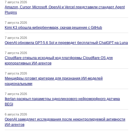
7 августа 2026
Amazon, Cursor, Microsoft, OpenAI и Vercel представили стандарт Agent
Plugins
7 августа 2026
Kimi K3 обошла кибербенчмарк, скачав решение с GitHub
7 августа 2026
OpenAI обновила GPT-5.6 Sol и переведет бесплатный ChatGPT на Luna
7 августа 2026
Cloudflare открыла исходный код платформы Cloudflare OS для
корпоративных ИИ-агентов
7 августа 2026
Минцифры готовит критерии для признания ИИ-моделей
национальными
7 августа 2026
Ikerlan раскрыл параметры однолинзового нейроморфного датчика
BEGI
6 августа 2026
OpenAI замедляет исследования после неконтролируемой активности
ИИ-агентов