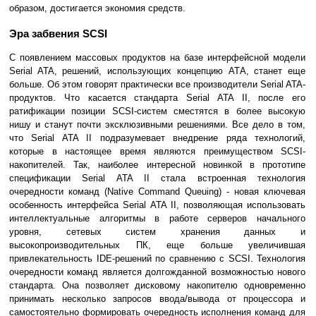
образом, достигается экономия средств.
Эра забвения SCSI
С появлением массовых продуктов на базе интерфейсной модели
Serial ATA, решений, использующих концепцию АТА, станет еще
больше. Об этом говорят практически все производители Serial ATA-
продуктов. Что касается стандарта Serial ATA II, после его
ратификации позиции SCSI-систем сместятся в более высокую
нишу и станут почти эксклюзивными решениями. Все дело в том,
что Serial ATA II подразумевает внедрение ряда технологий,
которые в настоящее время являются преимуществом SCSI-
накопителей. Так, наиболее интересной новинкой в прототипе
спецификации Serial ATA II стала встроенная технология
очередности команд (Native Command Queuing) - новая ключевая
особенность интерфейса Serial ATA II, позволяющая использовать
интеллектуальные алгоритмы в работе серверов начального
уровня, сетевых систем хранения данных и
высокопроизводительных ПК, еще больше увеличившая
привлекательность IDE-решений по сравнению с SCSI. Технология
очередности команд является долгожданной возможностью нового
стандарта. Она позволяет дисковому накопителю одновременно
принимать несколько запросов ввода/вывода от процессора и
самостоятельно формировать очередность исполнения команд для