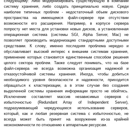
следующему: либо модернизировать существующую в компании
систему хранения, либо создать принципиально новую. Среди
наиболее типичных проблем - недостаточный объем дискового
пространства на имеющемся файл-сервере при отсутствии
возможности его расширения. Например, в корпусе сервера
попросту нет места для установки новых дисков, а установленная
операционная система (системы SGI, Alpha Server, Mac) не
позволяет производить модернизацию стандартными доступными
средствами. К слову, именно последняя проблема нередко и
обуславливает высокий интерес к внешним системам хранения,
применение которых становится единственным способом решения
целого сектора проблем. Также следует понимать, что на базе
файл-сервера не всегда возможна организация надежной и
отказоустойчивой системы хранения. Иногда, чтобы добиться
необходимого уровня безопасности и надежности, приходится
обращаться к кластеризации, а в этом случае без создания
выделенной системы хранения информации просто не обойтись.
Исключение составляет массив независимых серверов с
избыточностью (Redundant Array of Independent Server),
подразумевающий чередующееся использование серверов,
который, как и любая резервная система с избыточностью, не
всегда может быть принят на вооружение из-за крайней
неэкономичности по отношению к аппаратным ресурсам.