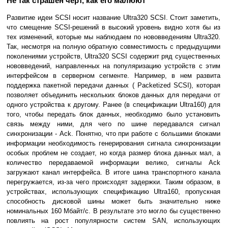
Не так страшен черт, как его малюют
Развитие идеи SCSI носит название Ultra320 SCSI. Стоит заметить,
что смещение SCSI-решений в высокий уровень видно хотя бы из
тех изменений, которые мы наблюдаем по нововведениям Ultra320.
Так, несмотря на полную обратную совместимость с предыдущими
поколениями устройств, Ultra320 SCSI содержит ряд существенных
нововведений, направленных на популяризацию устройств с этим
интерфейсом в серверном сегменте. Например, в нем развита
поддержка пакетной передачи данных ( Packetized SCSI), которая
позволяет объединить нескольких блоков данных для передачи от
одного устройства к другому. Ранее (в спецификации Ultra160) для
того, чтобы передать блок данных, необходимо было установить
связь между ними, для чего по шине передавался сигнал
синхронизации - Ack. Понятно, что при работе с большими блоками
информации необходимость генерирования сигнала синхронизации
особых проблем не создает, но когда размер блока данных мал, а
количество передаваемой информации велико, сигналы Ack
загружают канал интерфейса. В итоге шина транспортного канала
перегружается, из-за чего происходят задержки. Таким образом, в
устройствах, использующих спецификацию Ultra160, пропускная
способность дисковой шины может быть значительно ниже
номинальных 160 Мбайт/с. В результате это могло бы существенно
повлиять на рост популярности систем SAN, использующих