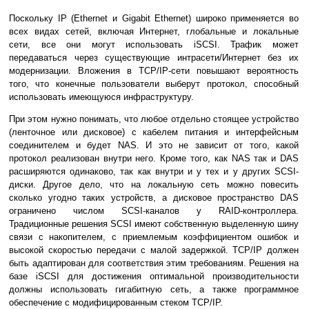
Поскольку IP (Ethernet и Gigabit Ethernet) широко применяется во
всех видах сетей, включая Интернет, глобальные и локальные
сети, все они могут использовать iSCSI. Трафик может
передаваться через существующие интрасети/Интернет без их
модернизации. Вложения в TCP/IP-сети повышают вероятность
того, что конечные пользователи выберут протокол, способный
использовать имеющуюся инфраструктуру.
При этом нужно понимать, что любое отдельно стоящее устройство
(ленточное или дисковое) с кабелем питания и интерфейсным
соединителем и будет NAS. И это не зависит от того, какой
протокол реализован внутри него. Кроме того, как NAS так и DAS
расширяются одинаково, так как внутри и у тех и у других SCSI-
диски. Другое дело, что на локальную сеть можно повесить
сколько угодно таких устройств, а дисковое пространство DAS
ограничено числом SCSI-каналов у RAID-контроллера.
Традиционные решения SCSI имеют собственную выделенную шину
связи с накопителем, с приемлемым коэффициентом ошибок и
высокой скоростью передачи с малой задержкой. TCP/IP должен
быть адаптирован для соответствия этим требованиям. Решения на
базе iSCSI для достижения оптимальной производительности
должны использовать гигабитную сеть, а также программное
обеспечение с модифицированным стеком TCP/IP.