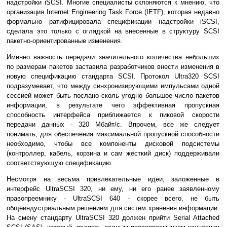
надстройки iSCSI. Многие специалисты склоняются к мнению, что
организация Internet Engineering Task Force (IETF), которая недавно
формально ратифицировала спецификации надстройки iSCSI,
сделала это только с оглядкой на внесенные в структуру SCSI
пакетно-ориентированные изменения.
Именно важность передачи значительного количества небольших
по размерам пакетов заставила разработчиков внести изменения в
новую спецификацию стандарта SCSI. Протокол Ultra320 SCSI
подразумевает, что между синхронизирующими импульсами одной
сессией может быть послано сколь угодно большое число пакетов
информации, в результате чего эффективная пропускная
способность интерфейса приближается к пиковой скорости
передачи данных - 320 Мбайт/с. Впрочем, все же следует
понимать, для обеспечения максимальной пропускной способности
необходимо, чтобы все компоненты дисковой подсистемы
(контроллер, кабель, корзина и сам жесткий диск) поддерживали
соответствующую спецификацию.
Несмотря на весьма привлекательные идеи, заложенные в
интерфейс UltraSCSI 320, ни ему, ни его ранее заявленному
правопреемнику - UltraSCSI 640 - скорее всего, не быть
общеиндустриальным решением для систем хранения информации.
На смену стандарту UltraSCSI 320 должен прийти Serial Attached