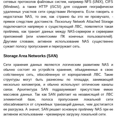
сетевых протоколов файловых систем, например NFS (UNIX), CIFS
(Windows), а также HTTP (iSCSI) для создания географически
удаленных участков сети средствами Интернета. Если говорить о
недостатках NAS, то они, как странно бы это ни прозвучало, -
прямое следствие достоинств. Поскольку Network Attached Storage
подключается напрямую к существующей ЛВС, появляется такая
проблема, как транзит данных между NAS-сервером и серверами
приложений (или клиентскими ПК конечных пользователей).
Другими словами, активное использование NAS существенно
сужает полосу пропускания и перегружает сеть.
Storage Area Networks (SAN)
Сети хранения данных являются логическим развитием NAS и
обычно состоят из устройств хранения, объединенных в свою
собственную сеть, обособленную от корпоративной ЛВС. Такие
структуры могут быть разнесены по площади, занимающей
несколько километров, и обычно используют оптические каналы
связи. Архитектура SAN подразумевает присутствие емких
массивов данных. Так как SAN работает на независящей от ЛВС
элементной базе, полоса пропускания локальной сети
обосабливается от служебных транзакций данных, чем достигается
ее разгрузка. А значит, SAN решает основную проблему NAS при ее
активном использовании - чрезмерную загрузку локальной сети.