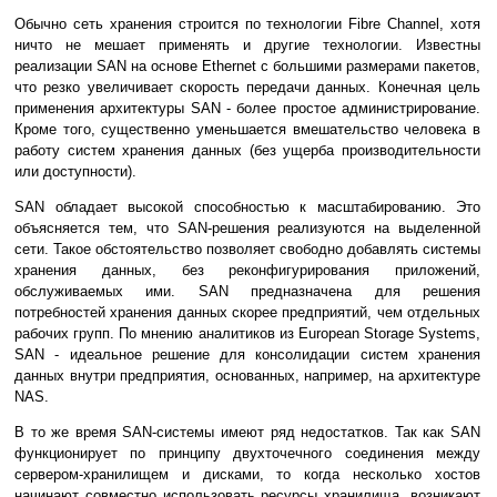
Обычно сеть хранения строится по технологии Fibre Channel, хотя
ничто не мешает применять и другие технологии. Известны
реализации SAN на основе Ethernet с большими размерами пакетов,
что резко увеличивает скорость передачи данных. Конечная цель
применения архитектуры SAN - более простое администрирование.
Кроме того, существенно уменьшается вмешательство человека в
работу систем хранения данных (без ущерба производительности
или доступности).
SAN обладает высокой способностью к масштабированию. Это
объясняется тем, что SAN-решения реализуются на выделенной
сети. Такое обстоятельство позволяет свободно добавлять системы
хранения данных, без реконфигурирования приложений,
обслуживаемых ими. SAN предназначена для решения
потребностей хранения данных скорее предприятий, чем отдельных
рабочих групп. По мнению аналитиков из European Storage Systems,
SAN - идеальное решение для консолидации систем хранения
данных внутри предприятия, основанных, например, на архитектуре
NAS.
В то же время SAN-системы имеют ряд недостатков. Так как SAN
функционирует по принципу двухточечного соединения между
сервером-хранилищем и дисками, то когда несколько хостов
начинают совместно использовать ресурсы хранилища, возникают