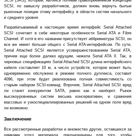
SCSI (SAS), который, являясь полным правопреемником концепции
SCSI, по замыслу разработчиков, должен вновь вернуть былые
рыночные позиции этому интерфейсу в области систем начального
и среднего уровня.
Разрабатываемый в настоящее время интерфейс Serial Attached
SCSI сочетает в себе некоторые особенности Serial ATA и Fibre
Channel. И хотя в его названии присутствует аббревиатура SCSI, он
все же имеет больше общего с Serial ATA-интерфейсом. По сути,
Serial Attached SCSI является усовершенствованием Serial ATA,
причем еще более далеко идущим, нежели Serial ATA II. Так, в
черновых спецификациях Serial Attached SCSI длина интерфейсного
кабеля составляет 10 м, а число устройств, которое может быть
одновременно обслужено в режиме полного дуплекса, составит
4096, при этом будет реализована полная совместимость со
старым набором SCSI-команд. Впрочем, Serial Attached SCSI вряд
ли станет конкурентом SATA, равно как и наоборот. Рынок
высокоуровневых систем весьма консервативен, и сражения
массовых и узкоспециализированных решений на одном поле вряд
ли возможно.
Заключение
Все рассмотренные разработки и множество других, оставшихся за
рамками этого материала, предназначены для того, чтобы