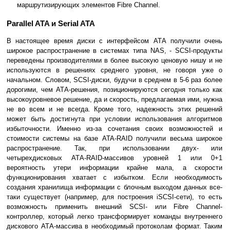
маршрутизирующих элементов Fibre Channel.
Parallel ATA и Serial ATA
В настоящее время диски с интерфейсом АТА получили очень
широкое распространение в системах типа NAS, - SCSI-продукты
переведены производителями в более высокую ценовую нишу и не
используются в решениях среднего уровня, не говоря уже о
начальном. Словом, SCSI-диски, будучи в среднем в 5-6 раз более
дорогими, чем АТА-решения, позиционируются сегодня только как
высокоуровневое решение, да и скорость, предлагаемая ими, нужна
не во всем и не всегда. Кроме того, надежность этих решений
может быть достигнута при условии использования алгоритмов
избыточности. Именно из-за сочетания своих возможностей и
стоимости системы на базе ATA-RAID получили весьма широкое
распространение. Так, при использовании двух- или
четырехдисковых АТА-RAID-массивов уровней 1 или 0+1
вероятность утери информации крайне мала, а скорости
функционирования хватает с избытком. Если необходимость
создания хранилища информации с блочным выходом данных все-
таки существует (например, для построения iSCSI-сети), то есть
возможность применить внешний SCSI- или Fibre Channel-
контроллер, который легко трансформирует команды внутреннего
дискового АТА-массива в необходимый протоколам формат. Таким