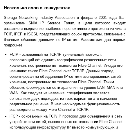
Несколько слов о конкурентах
Storage Networking Industry Association в феврале 2001 года был
организован SNIA IP Storage Forum, в цели которого входит
развитие и выделение наиболее перспективного протокола из числа
FCIP, iFCP и iSCSI, представляющих собой протоколы, связанные с
блочным обменом данными по IP-сетям. Рассмотрим два первых
подробнее.
FCIP - основанный на TCP/IP туннельный протокол,
позволяющий объединить географически разнесенные сети
хранения, построенные по технологии Fibre Channel. Иногда его
называют также Fibre Channel over TCP/IP. Данный подход
ориентирован на объединение IP-сетями изолированных сетей
хранения, построенных по технологии Fibre Channel. Таким
образом, формируются сети хранения на уровне LAN, MAN или
WAN. Как следует из названия, спецификация является
сочетанием двух подходов; из трех вариантов это наименее
радикальное решение. В нем необходимая функциональность
распределена между Fibre Channel и TCP/IP.
iFCP - основанный на TCP/IP протокол для объединения в сеть
устройств или сетей, выполненных по технологии Fibre Channel,
использующий инфраструктуру IP вместо коммутирующих и