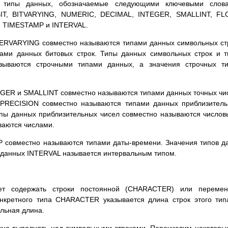
 типы данных, обозначаемые следующими ключевыми слова
, BITVARYING, NUMERIC, DECIMAL, INTEGER, SMALLINT, FLO
, TIMESTAMP и INTERVAL.
VARYING совместно называются типами данных символьных ст
ами данных битовых строк. Типы данных символьных строк и 
зываются строчными типами данных, а значения строчных ти
GER и SMALLINT совместно называются типами данных точных чи
RECISION совместно называются типами данных приблизитель
ипы данных приблизительных чисел совместно называются число
ваются числами.
 совместно называются типами даты-времени. Значения типов д
 данных INTERVAL называется интервальным типом.
ет содержать строки постоянной (CHARACTER) или перемен
кретного типа CHARACTER указывается длина строк этого тип
льная длина.