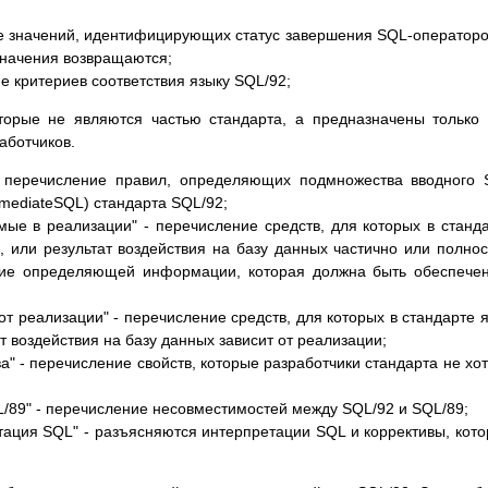
ие значений, идентифицирующих статус завершения SQL-операторо
значения возвращаются;
ие критериев соответствия языку SQL/92;
торые не являются частью стандарта, а предназначены только
аботчиков.
- перечисление правил, определяющих подмножества вводного
rmediateSQL) стандарта SQL/92;
ые в реализации" - перечисление средств, для которых в станд
л, или результат воздействия на базу данных частично или полно
ние определяющей информации, которая должна быть обеспече
т реализации" - перечисление средств, для которых в стандарте 
т воздействия на базу данных зависит от реализации;
" - перечисление свойств, которые разработчики стандарта не хо
/89" - перечисление несовместимостей между SQL/92 и SQL/89;
ация SQL" - разъясняются интерпретации SQL и коррективы, кот