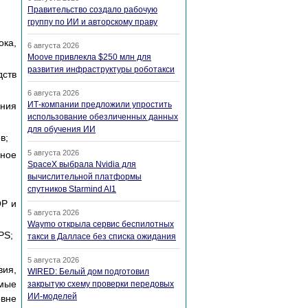
Правительство создало рабочую
группу по ИИ и авторскому праву
ка,
6 августа 2026
Moove привлекла $250 млн для
развития инфраструктуры роботакси
дств
6 августа 2026
ИТ-компании предложили упростить
ения
использование обезличенных данных
для обучения ИИ
в;
5 августа 2026
нное
SpaceX выбрала Nvidia для
вычислительной платформы
спутников Starmind AI1
OP и
5 августа 2026
Waymo открыла сервис беспилотных
PS;
такси в Далласе без списка ожидания
5 августа 2026
вия,
WIRED: Белый дом подготовил
мые
закрытую схему проверки передовых
ИИ-моделей
вне