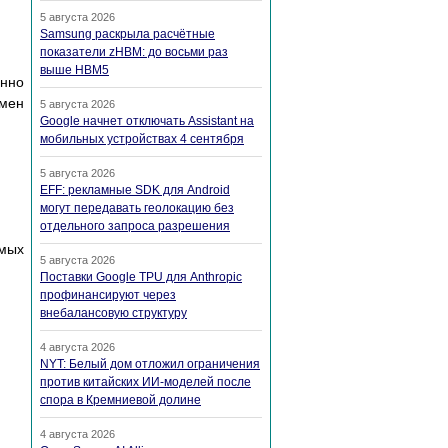
5 августа 2026
Samsung раскрыла расчётные
показатели zHBM: до восьми раз
выше HBM5
енно
имен
5 августа 2026
Google начнет отключать Assistant на
мобильных устройствах 4 сентября
5 августа 2026
EFF: рекламные SDK для Android
могут передавать геолокацию без
отдельного запроса разрешения
емых
5 августа 2026
Поставки Google TPU для Anthropic
профинансируют через
внебалансовую структуру
4 августа 2026
NYT: Белый дом отложил ограничения
против китайских ИИ-моделей после
спора в Кремниевой долине
4 августа 2026