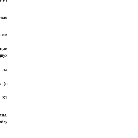
е из
ные
утем
иции
двух
 на
х (в
а S1
изм,
йку