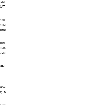
ми:
AT,
рок;
типы
пов
сел.
ных
выми
аты-
ной
а; в