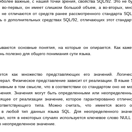
олее важные, с нашей точки зрения, свойства SQL/92. Это не б
, во-первых, он имеет слишком большой объем, а во-вторых, мн
 не отличаются от средств ранее рассмотренного стандарта SQL
ь о дополнительных средствах SQL/92, отличающих этот стандар
ываются основные понятия, на которые он опирается. Как каже
ень полезно для общего понимания сути языка.
тся как множество представляющих его значений. Логичес
ерал. Физическое представление зависит от реализации. В языке
ивным в том смысле, что в соответствии со стандартом оно не м
начения. Значения могут быть определенными или неопределенн
сящее от реализации значение, которое гарантированно отличн
ответствующего типа. Можно считать, что имеется всего о
 в любой тип данных языка SQL. Для неопределенного значе
ал, хотя в некоторых случаях используется ключевое слово NULL
о неопределенное значение.