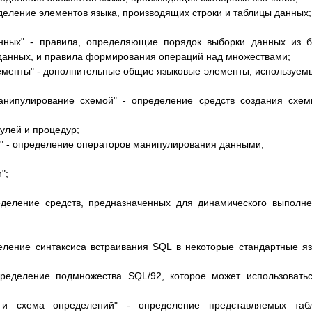
еделение элементов языка, производящих строки и таблицы данных;
анных" - правила, определяющие порядок выборки данных из 
 данных, и правила формирования операций над множествами;
ементы" - дополнительные общие языковые элементы, используем
анипулирование схемой" - определение средств создания схе
улей и процедур;
" - определение операторов манипулирования данными;
";
еделение средств, предназначенных для динамического выполн
еление синтаксиса встраивания SQL в некоторые стандартные я
ределение подмножества SQL/92, которое может использовать
и схема определений" - определение представляемых табл