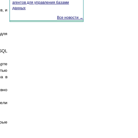
агентов для управления базами
данных
в, и
Все новости →
 для
 SQL
арте
стью
на в
явно
тели
орые