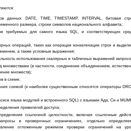
ляются:
ов данных: DATE, TIME, TIMESTAMP, INTERVAL, битовая стро
ременного размера, строки символов национального алфавита;
не требуемых для самого языка SQL, и соответствующих сре
рных операций, таких как операции конкатенации строк и выдел
ременем, а также условные выражения;
льность использования скалярных и табличных выражений запросо
 множествами (в частности, соединение объединением, естестве
ение множеств);
в в схеме;
ания схемой (к наиболее существенным относятся операторы DR
ксисе языка модулей и встроенного SQL) с языками Ада, Си и MUM
еделения привилегий доступа;
пределения ссылочной целостности, включая ссылочные дейст
запросы в проверочных ограничениях, отдельно определяе
равление отложенным режимом проверки ограничений на уро