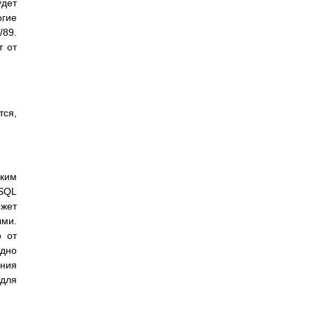
удет
огие
/89.
т от
тся,
ким
 SQL
ожет
ыми.
о от
дно
ния
 для