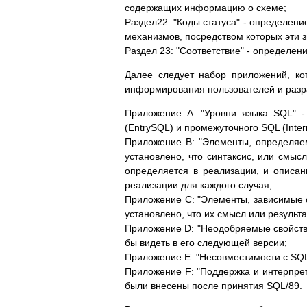
содержащих информацию о схеме;
Раздел22: "Коды статуса" - определен
механизмов, посредством которых эти 
Раздел 23: "Соответствие" - определен
Далее следует набор приложений, ко
информирования пользователей и разр
Приложение A: "Уровни языка SQL" 
(EntrySQL) и промежуточного SQL (Inte
Приложение B: "Элементы, определяем
установлено, что синтаксис, или смыс
определяется в реализации, и описа
реализации для каждого случая;
Приложение C: "Элементы, зависимые о
установлено, что их смысл или результа
Приложение D: "Неодобряемые свойства
бы видеть в его следующей версии;
Приложение E: "Несовместимости с SQL
Приложение F: "Поддержка и интерпрет
были внесены после принятия SQL/89.