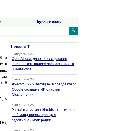
а
Курсы и книги
🔍
Новости IT
6 августа 2026
89 и
OpenAI замедляет исследования
ло в
после неконтролируемой активности
ИИ-агентов
овых
ртом
6 августа 2026
/89
Джефф Дин и ведущие исследователи
Google создадут ИИ-стартап
Discovery Loop
9, а
6 августа 2026
Mistral выпустила Shieldstral — модель
на 3 млрд параметров для
адаптивной модерации
TE),
6 августа 2026