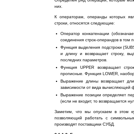
Определен ряд операций, которые мо
них.
К операторам, операнды которых яв
строки, относятся следующие:
Оператор конкатенации (обозначае
соединения строк-операндов в том п
Функция выделения подстроки (SUBS
и длину и возвращает строку, вы
последних параметров.
Функция UPPER возвращает строк
прописные. Функция LOWER, наоборо
Выражение длины возвращает длин
зависимости от вида вычисляющей ф
Выражение позиции определяет перв
(если не входит, то возвращается нул
Заметим, что мы опускаем в этом к
позволяющий работать с символьным
производят поставщики СУБД.