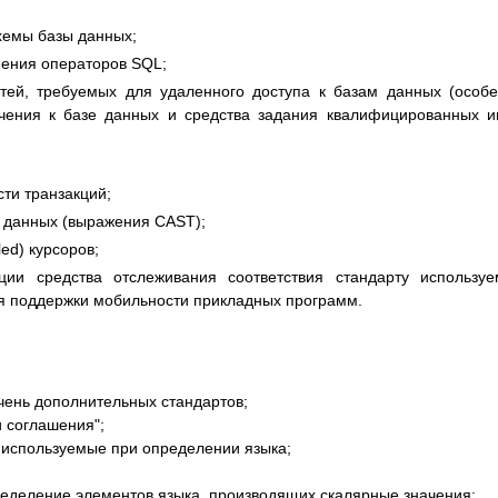
емы базы данных;
ения операторов SQL;
тей, требуемых для удаленного доступа к базам данных (особ
чения к базе данных и средства задания квалифицированных 
ти транзакций;
 данных (выражения CAST);
ed) курсоров;
ции средства отслеживания соответствия стандарту использу
 для поддержки мобильности прикладных программ.
ечень дополнительных стандартов;
и соглашения";
, используемые при определении языка;
ределение элементов языка, производящих скалярные значения;