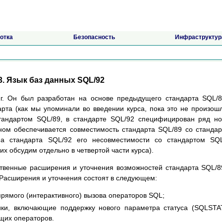
отка
Безопасность
Инфраструктур
3. Язык баз данных SQL/92
г. Он был разработан на основе предыдущего стандарта SQL/
рта (как мы упоминали во введении курса, пока это не произош
тандартом SQL/89, в стандарте SQL/92 специфицирован ряд н
ном обеспечивается совместимость стандарта SQL/89 со станда
а стандарта SQL/92 его несовместимости со стандартом SQL
х обсудим отдельно в четвертой части курса).
твенные расширения и уточнения возможностей стандарта SQL/8
 Расширения и уточнения состоят в следующем:
рямого (интерактивного) вызова операторов SQL;
ики, включающие поддержку нового параметра статуса (SQLSTA
щих операторов.