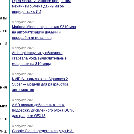
Open Secure AI Alliance предложил
механизм обмена данными об
инцидентах с ИИ
базы
4 августа 2026
Mariana Minerals привлекла $310 млн
ые в
на автоматизацию добычи и
переработки металлов
мы и
4 августа 2026
Anthropic закупит у облачного
стартапа Volta вычислительные
мощности на $10 млрд
4 августа 2026
NVIDIA открыла веса Alpamayo 2
Super — модели для разработки
ения
автопилотов
4 августа 2026
AMD начала добавлять в Linux
зыки
поддержку дисплейного блока DCN6
для графики GFX13
ся в
4 августа 2026
иц,
Google Cloud представила двух ИИ-