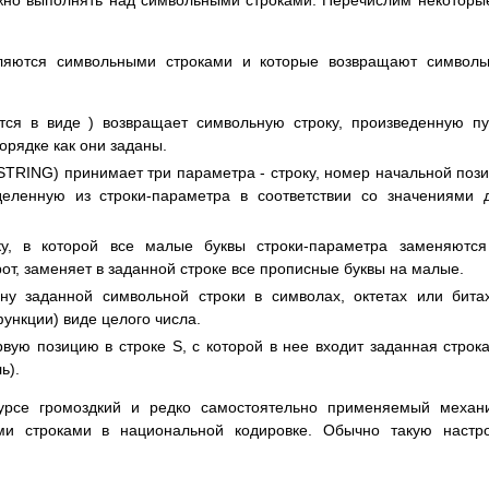
жно выполнять над символьными строками. Перечислим некоторы
ляются символьными строками и которые возвращают символь
тся в виде ) возвращает символьную строку, произведенную п
орядке как они заданы.
TRING) принимает три параметра - строку, номер начальной поз
деленную из строки-параметра в соответствии со значениями 
у, в которой все малые буквы строки-параметра заменяются
т, заменяет в заданной строке все прописные буквы на малые.
у заданной символьной строки в символах, октетах или бита
ункции) виде целого числа.
ую позицию в строке S, с которой в нее входит заданная строк
ь).
урсе громоздкий и редко самостоятельно применяемый механ
и строками в национальной кодировке. Обычно такую настро