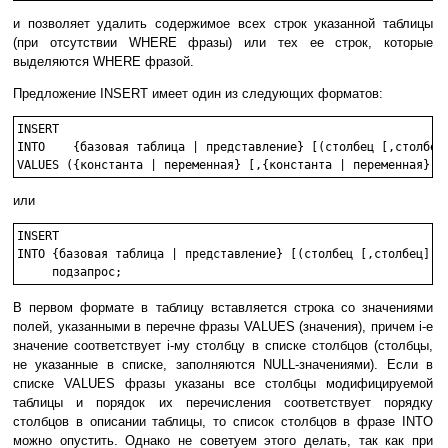
и позволяет удалить содержимое всех строк указанной таблицы
(при отсутствии WHERE фразы) или тех ее строк, которые
выделяются WHERE фразой.
Предложение INSERT имеет один из следующих форматов:
INSERT

INTO    {базовая таблица | представление} [(столбец [,столбец]
или
INSERT

INTO {базовая таблица | представление} [(столбец [,столбец] ..
В первом формате в таблицу вставляется строка со значениями
полей, указанными в перечне фразы VALUES (значения), причем i-е
значение соответствует i-му столбцу в списке столбцов (столбцы,
не указанные в списке, заполняются NULL-значениями). Если в
списке VALUES фразы указаны все столбцы модифицируемой
таблицы и порядок их перечисления соответствует порядку
столбцов в описании таблицы, то список столбцов в фразе INTO
можно опустить. Однако не советуем этого делать, так как при