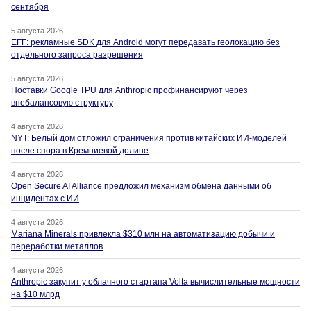
сентября
5 августа 2026
EFF: рекламные SDK для Android могут передавать геолокацию без
отдельного запроса разрешения
5 августа 2026
Поставки Google TPU для Anthropic профинансируют через
внебалансовую структуру
4 августа 2026
NYT: Белый дом отложил ограничения против китайских ИИ-моделей
после спора в Кремниевой долине
4 августа 2026
Open Secure AI Alliance предложил механизм обмена данными об
инцидентах с ИИ
4 августа 2026
Mariana Minerals привлекла $310 млн на автоматизацию добычи и
переработки металлов
4 августа 2026
Anthropic закупит у облачного стартапа Volta вычислительные мощности
на $10 млрд