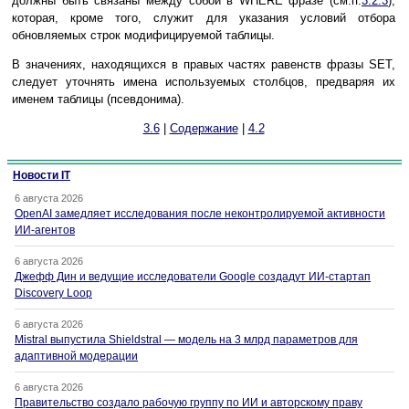
должны быть связаны между собой в WHERE фразе (см.п.
3.2.3
),
которая, кроме того, служит для указания условий отбора
обновляемых строк модифицируемой таблицы.
В значениях, находящихся в правых частях равенств фразы SET,
следует уточнять имена используемых столбцов, предваряя их
именем таблицы (псевдонима).
3.6
|
Содержание
|
4.2
Новости IT
6 августа 2026
OpenAI замедляет исследования после неконтролируемой активности
ИИ-агентов
6 августа 2026
Джефф Дин и ведущие исследователи Google создадут ИИ-стартап
Discovery Loop
6 августа 2026
Mistral выпустила Shieldstral — модель на 3 млрд параметров для
адаптивной модерации
6 августа 2026
Правительство создало рабочую группу по ИИ и авторскому праву