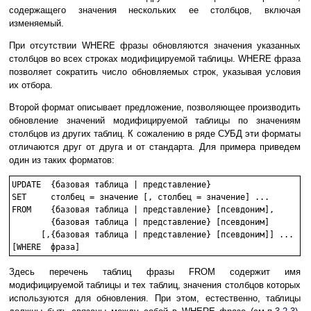
содержащего значения нескольких ее столбцов, включая
изменяемый.
При отсутствии WHERE фразы обновляются значения указанных
столбцов во всех строках модифицируемой таблицы. WHERE фраза
позволяет сократить число обновляемых строк, указывая условия
их отбора.
Второй формат описывает предложение, позволяющее производить
обновление значений модифицируемой таблицы по значениям
столбцов из других таблиц. К сожалению в ряде СУБД эти форматы
отличаются друг от друга и от стандарта. Для примера приведем
один из таких форматов:
UPDATE  {базовая таблица | представление}

SET	столбец = значение [, столбец = значение] ...

FROM    {базовая таблица | представление} [псевдоним],

        {базовая таблица | представление} [псевдоним]

      [,{базовая таблица | представление} [псевдоним]] ...

Здесь перечень таблиц фразы FROM содержит имя
модифицируемой таблицы и тех таблиц, значения столбцов которых
используются для обновления. При этом, естественно, таблицы