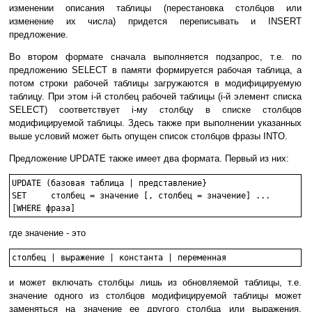
изменении описания таблицы (перестановка столбцов или
изменение их числа) придется переписывать и INSERT
предложение.
Во втором формате сначала выполняется подзапрос, т.е. по
предложению SELECT в памяти формируется рабочая таблица, а
потом строки рабочей таблицы загружаются в модифицируемую
таблицу. При этом i-й столбец рабочей таблицы (i-й элемент списка
SELECT) соответствует i-му столбцу в списке столбцов
модифицируемой таблицы. Здесь также при выполнении указанных
выше условий может быть опущен список столбцов фразы INTO.
Предложение UPDATE также имеет два формата. Первый из них:
UPDATE (базовая таблица | представление}

SET	столбец = значение [, столбец = значение] ...

где значение - это
и может включать столбцы лишь из обновляемой таблицы, т.е.
значение одного из столбцов модифицируемой таблицы может
заменяться на значение ее другого столбца или выражения,