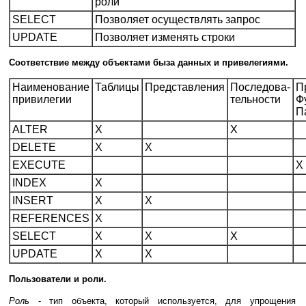
роли
SELECT
Позволяет осуществлять запрос
UPDATE
Позволяет изменять строки
Соответствие между объектами быза данных и привелегиями.
Наименование
Таблицы
Представления
Последова-
П
привилегии
тельности
Ф
П
ALTER
Х
Х
DELETE
Х
Х
EXECUTE
Х
INDEX
Х
INSERT
Х
Х
REFERENCES
Х
SELECT
Х
Х
Х
UPDATE
Х
Х
Пользователи и роли.
Роль
- тип объекта, который используется, для упрощения