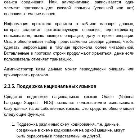
сеанса соединения. Или, альтернативно, записывается один
элемент протокола для каждой попытки (успешной или нет)
операции в течение сеанса.
Информация протокола хранится в таблице словаря данных,
которая содержит протоколируемую операцию, идентификатор
пользователя, выполняющего операцию, дату и время операции.
Oracle обеспечивает набор представлений словаря данных, чтобы
сделать информацию в таблице протокола более читабельной.
Вставленные в протокол строки продолжают храниться, даже если
пользователь отменяет транзакцию.
Администратор базы данных может периодически очищать или
архивировать протокол.
2.3.5. Поддержка национальных языков
Средство поддержки национальных языков Oracle (National
Language Support - NLS) позволяет пользователям использовать
базу данных на их собственных языках. Это средство обеспечивает
следующие функции:
Поддержка различных схем кодирования, т.е. данные,
созданные в схеме кодирования на одной машине, могут
быть обработаны и представлены на другой.