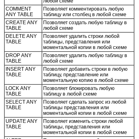
любой схеме
COMMENT
Позволяет комментировать любую
ANY TABLE
таблицу или столбец в любой схеме
CREATE ANY
Позволяет создать любую таблицу в
TABLE
любой схеме
DELETE ANY
Позволяет удалить строки любой
TABLE
таблицы, представления или
моментальной копии в любой схеме
DROP ANY
Позволяет удалить любую таблицу в
TABLE
любой схеме
INSERT ANY
Позволяет добавить строки в любую
TABLE
таблицу, представление или
моментальную копию в любой схеме
LOCK ANY
Позволяет блокировать любую
TABLE
таблицу в любой схеме
SELECT ANY
Позволяет сделать запрос из любой
TABLE
таблицы представления или
моментальной копии в любой схеме
UPDATE ANY
Позволяет изменить строки любой
TABLE
таблицы, представления или
моментальной копии в любой схеме