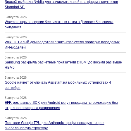
SpaceX выбрала Nvidia для вычислительной платформы спутников
Starmind AI1
5 августа 2026
Waymo открыла сервис беспилотных такси в Далласе без списка
ожидания
5 августа 2026
WIRED: Белый дом подготовил закрытую схему проверки передовых
ИИ-моделей
5 августа 2026
Samsung раскрыла расчётные показатели zHBM: до восьми раз выше
HBM5
5 августа 2026
Google начнет отключать Assistant на мобильных устройствах 4
сентября
5 августа 2026
EFF: рекламные SDK для Android могут передавать геолокацию без
отдельного запроса разрешения
5 августа 2026
Поставки Google TPU для Anthropic профинансируют через
внебалансовую структуру