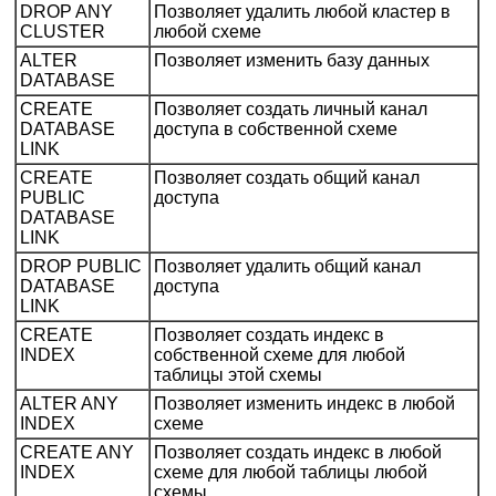
DROP ANY
Позволяет удалить любой кластер в
CLUSTER
любой схеме
ALTER
Позволяет изменить базу данных
DATABASE
CREATE
Позволяет создать личный канал
DATABASE
доступа в собственной схеме
LINK
CREATE
Позволяет создать общий канал
PUBLIC
доступа
DATABASE
LINK
DROP PUBLIC
Позволяет удалить общий канал
DATABASE
доступа
LINK
CREATE
Позволяет создать индекс в
INDEX
собственной схеме для любой
таблицы этой схемы
ALTER ANY
Позволяет изменить индекс в любой
INDEX
схеме
CREATE ANY
Позволяет создать индекс в любой
INDEX
схеме для любой таблицы любой
схемы