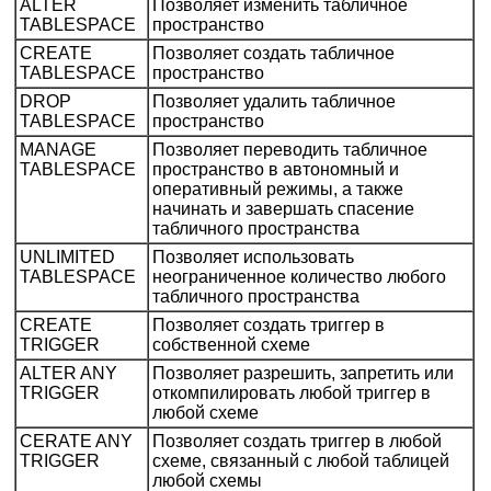
ALTER
Позволяет изменить табличное
TABLESPACE
пространство
CREATE
Позволяет создать табличное
TABLESPACE
пространство
DROP
Позволяет удалить табличное
TABLESPACE
пространство
MANAGE
Позволяет переводить табличное
TABLESPACE
пространство в автономный и
оперативный режимы, а также
начинать и завершать спасение
табличного пространства
UNLIMITED
Позволяет использовать
TABLESPACE
неограниченное количество любого
табличного пространства
CREATE
Позволяет создать триггер в
TRIGGER
собственной схеме
ALTER ANY
Позволяет разрешить, запретить или
TRIGGER
откомпилировать любой триггер в
любой схеме
CERATE ANY
Позволяет создать триггер в любой
TRIGGER
схеме, связанный с любой таблицей
любой схемы