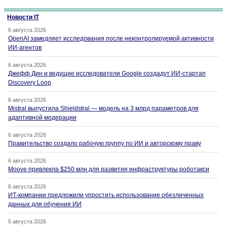
Новости IT
6 августа 2026
OpenAI замедляет исследования после неконтролируемой активности
ИИ-агентов
6 августа 2026
Джефф Дин и ведущие исследователи Google создадут ИИ-стартап
Discovery Loop
6 августа 2026
Mistral выпустила Shieldstral — модель на 3 млрд параметров для
адаптивной модерации
6 августа 2026
Правительство создало рабочую группу по ИИ и авторскому праву
6 августа 2026
Moove привлекла $250 млн для развития инфраструктуры роботакси
6 августа 2026
ИТ-компании предложили упростить использование обезличенных
данных для обучения ИИ
5 августа 2026