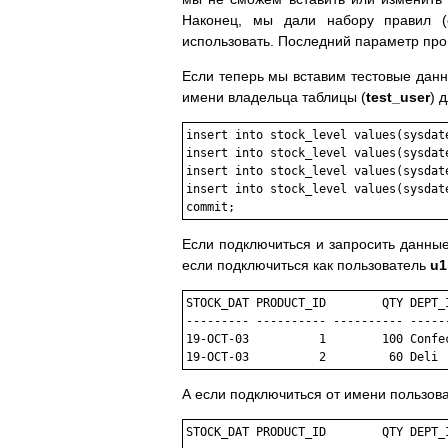
Наконец, мы дали набору правил (
использовать. Последний параметр пр
Если теперь мы вставим тестовые данн
имени владельца таблицы (
test_user
) 
insert into stock_level values(sysdat
insert into stock_level values(sysdate
insert into stock_level values(sysdat
insert into stock_level values(sysdate
Если подключиться и запросить данные
если подключиться как пользователь
u1
STOCK_DAT PRODUCT_ID        QTY DEPT_
--------- ---------- ---------- -----
19-OCT-03          1        100 Confec
А если подключиться от имени пользов
STOCK_DAT PRODUCT_ID        QTY DEPT_