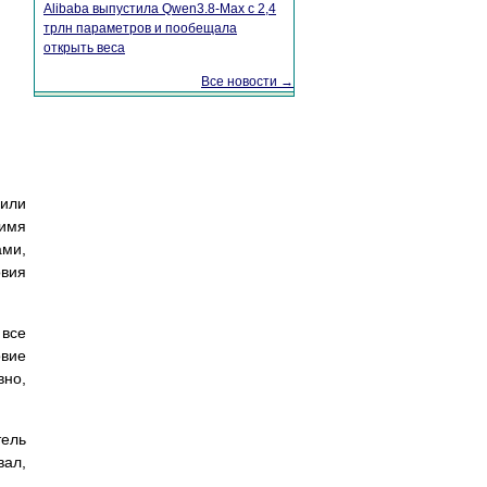
Alibaba выпустила Qwen3.8-Max с 2,4
трлн параметров и пообещала
открыть веса
Все новости →
 или
 имя
ами,
овия
 все
овие
вно,
тель
вал,