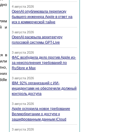
одно
4 августа 2026
OpenAI опубликовала переписку
бывшего инженера Apple в ответ на
елям
иск о коммерческой тайне
ий и
3 августа 2026
OpenAI раскрыла архитектуру
голосовой системы GPT-Live
3 августа 2026
ся в
ФАС возбудила дело против Apple из-
 или
за неисполнения требований по
тно,
RuStore и Max
шних
3 августа 2026
ddle
IBM: 92% организаций с ИИ-
инцидентами не обеспечили должный
контроль доступа
3 августа 2026
Apple оспорила новое требование
Великобритании о доступе к
зашифрованным данным iCloud
3 августа 2026