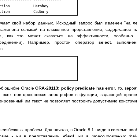
--------------- -------------

tion           Hershey

учает свой набор данных. Исходный запрос был изменен "на ле
аменена сслыкой на вложенное представление, содержащее н
те, как это может сказаться на эффективности, особенно 
оединений). Например, простой оператор
select
, выполнен
в:
об ошибке Oracle
ORA-28113: policy predicate has error
, то, вероя
и всех повторяющихся апострофов в функции, задающей прави
ерированный им текст не позволяет построить допустимую констру
еизбежных проблем. Для начала, в Oracle 8.1 нигде в системе во
ловие - ни в представлении
v$sql
, ни в
трассировочных фай