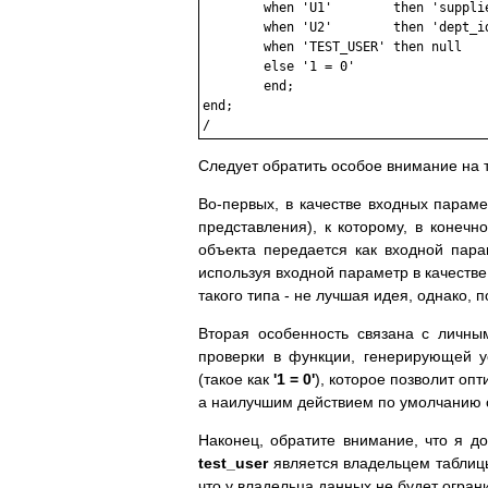
	when 'U1'        then 'supplier_code = ''Hershey'''

	when 'U2'        then 'dept_id = ''Confection'''

	when 'TEST_USER' then null

       	else '1 = 0'

	end;

end;

Следует обратить особое внимание на 
Во-первых, в качестве входных парам
представления), к которому, в конечн
объекта передается как входной пар
используя входной параметр в качеств
такого типа - не лучшая идея, однако, 
Вторая особенность связана с личны
проверки в функции, генерирующей у
(такое как
'1 = 0'
), которое позволит оп
а наилучшим действием по умолчанию с 
Наконец, обратите внимание, что я 
test_user
является владельцем таблицы
что у владельца данных не будет огран