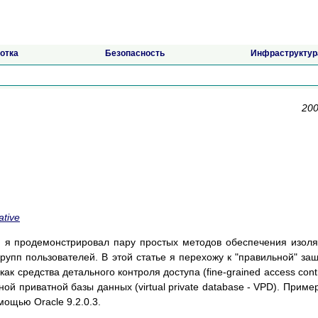
отка
Безопасность
Инфраструктур
200
ative
 я продемонстрировал пару простых методов обеспечения изол
рупп пользователей. В этой статье я перехожу к "правильной" за
как средства детального контроля доступа (fine-grained access contr
ой приватной базы данных (virtual private database - VPD). Приме
мощью Oracle 9.2.0.3.