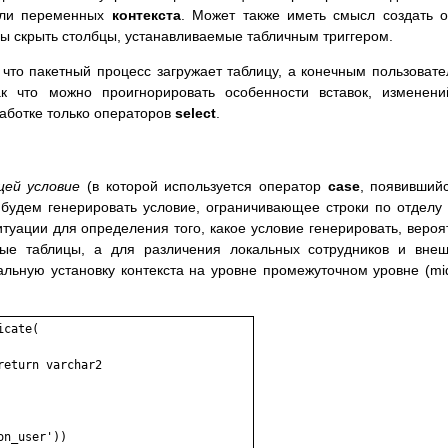
 или переменных
контекста
. Может также иметь смысл создать 
бы скрыть столбцы, устанавливаемые табличным триггером.
 что пакетный процесс загружает таблицу, а конечным пользоват
ак что можно проигнорировать особенности вставок, изменен
работке только операторов
select
.
щей условие
(в которой используется оператор
case
, появивший
 будем генерировать условие, ограничивающее строки по отделу
туации для определения того, какое условие генерировать, вероя
ные таблицы, а для различения локальных сотрудников и вне
льную установку контекста на уровне промежуточном уровне (mi
cate(

n_user'))
