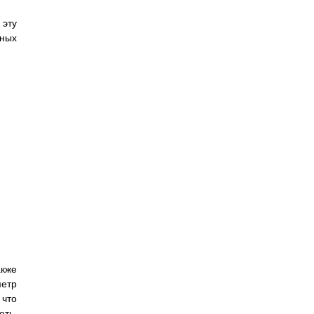
 эту
зных
акже
метр
 что
еть.