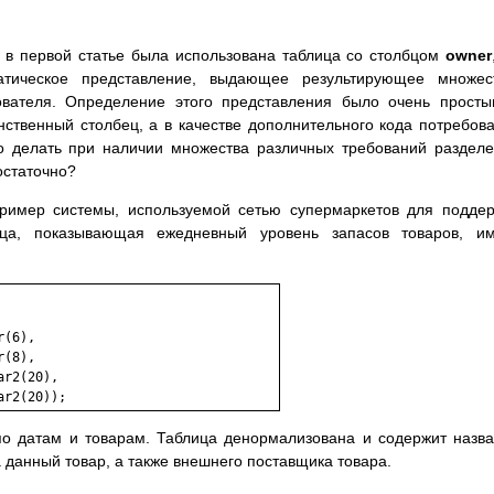
 в первой статье была использована таблица со столбцом
owner
атическое представление, выдающее результирующее множест
вателя. Определение этого представления было очень прост
нственный столбец, а в качестве дополнительного кода потребов
то делать при наличии множества различных требований раздел
остаточно?
пример системы, используемой сетью супермаркетов для подде
ца, показывающая ежедневный уровень запасов товаров, им
по датам и товарам. Таблица денормализована и содержит назв
 данный товар, а также внешнего поставщика товара.