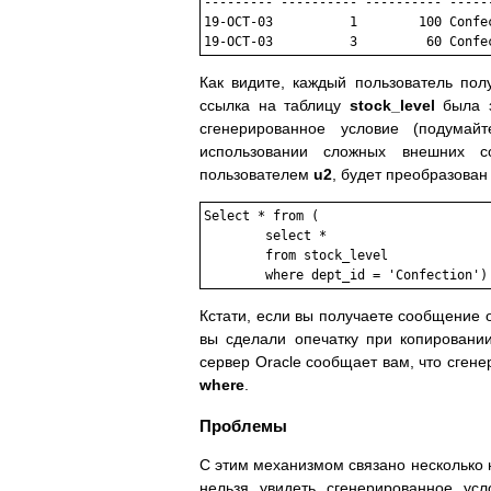
--------- ---------- ---------- -----
19-OCT-03          1        100 Confec
Как видите, каждый пользователь пол
ссылка на таблицу
stock_level
была з
сгенерированное условие (подумай
использовании сложных внешних с
пользователем
u2
, будет преобразован 
Select * from (		

	select *

	from stock_level

Кстати, если вы получаете сообщение 
вы сделали опечатку при копировани
сервер Oracle сообщает вам, что сген
where
.
Проблемы
С этим механизмом связано несколько н
нельзя увидеть сгенерированное ус