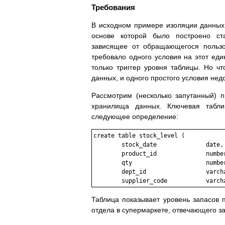
Требования
В исходном примере изоляции данных
основе которой было построено ст
зависящее от обращающегося пользо
требовало одного условия на этот еди
только триггер уровня таблицы. Но ч
данных, и одного простого условия нед
Рассмотрим (несколько запутанный) 
хранилища данных. Ключевая табли
следующее определение:
create table stock_level (

	stock_date		date,

	product_id		number(6),

	qty			number(8),

	dept_id			varchar2(20),

Таблица показывает уровень запасов 
отдела в супермаркете, отвечающего за