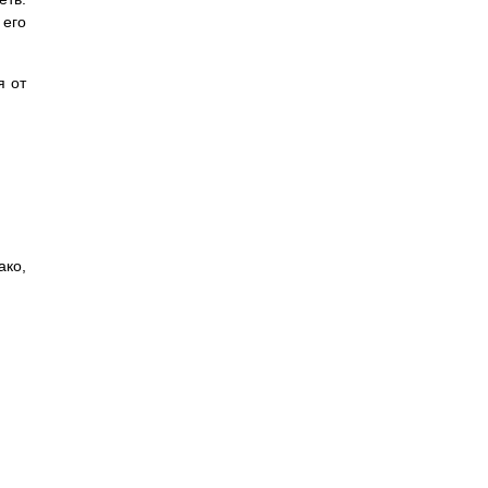
его
я от
ако,