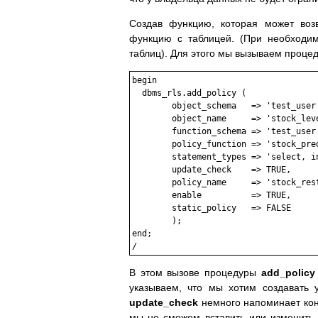
Создав функцию, которая может воз
функцию с таблицей. (При необходи
таблиц). Для этого мы вызываем проце
begin

  dbms_rls.add_policy (

	object_schema   => 'test_user',

	object_name     => 'stock_level',

	function_schema => 'test_user',

	policy_function => 'stock_predicate',

	statement_types => 'select, insert, update, delete',

	update_check	=> TRUE,

	policy_name     => 'stock_restrict',

	enable		=> TRUE,

	static_policy	=> FALSE	-- только в v9

	);

end;

В этом вызове процедуры
add_policy
указываем, что мы хотим создавать
update_check
немного напоминает кон
мы не сможем вставить или изменить с