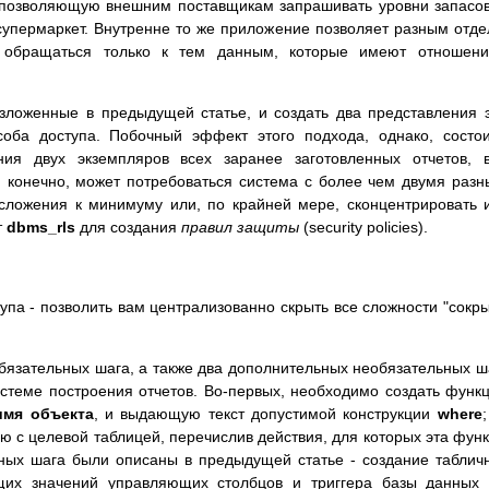
, позволяющую внешним поставщикам запрашивать уровни запасо
супермаркет. Внутренне то же приложение позволяет разным отд
 обращаться только к тем данным, которые имеют отношени
зложенные в предыдущей статье, и создать два представления 
оба доступа. Побочный эффект этого подхода, однако, состо
ния двух экземпляров всех заранее заготовленных отчетов, 
, конечно, может потребоваться система с более чем двумя раз
сложения к минимуму или, по крайней мере, сконцентрировать 
т
dbms_rls
для создания
правил защиты
(security policies).
упа - позволить вам централизованно скрыть все сложности "сокр
бязательных шага, а также два дополнительных необязательных ш
истеме построения отчетов. Во-первых, необходимо создать функ
имя объекта
, и выдающую текст допустимой конструкции
where
;
ю с целевой таблицей, перечислив действия, для которых эта фун
ных шага были описаны в предыдущей статье - создание таблич
ющих значений управляющих столбцов и триггера базы данных