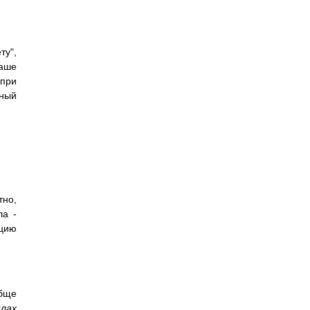
ту",
аше
при
ный
тно,
ла -
кцию
обще
лах