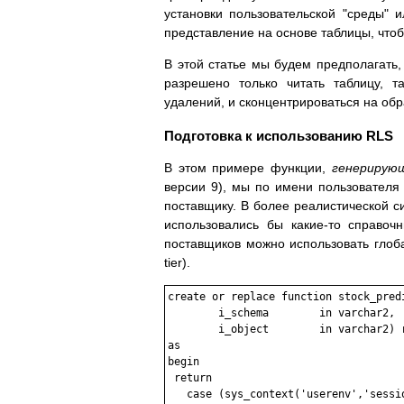
установки пользовательской "среды"
представление на основе таблицы, что
В этой статье мы будем предполагать,
разрешено только читать таблицу, т
удалений, и сконцентрироваться на об
Подготовка к использованию RLS
В этом примере функции,
генерирую
версии 9), мы по имени пользователя
поставщику. В более реалистической си
использовались бы какие-то справоч
поставщиков можно использовать глоба
tier).
create or replace function stock_predi
	i_schema	in varchar2,

	i_object	in varchar2) return varchar2

as

begin

 return

   case (sys_context('userenv','sessio