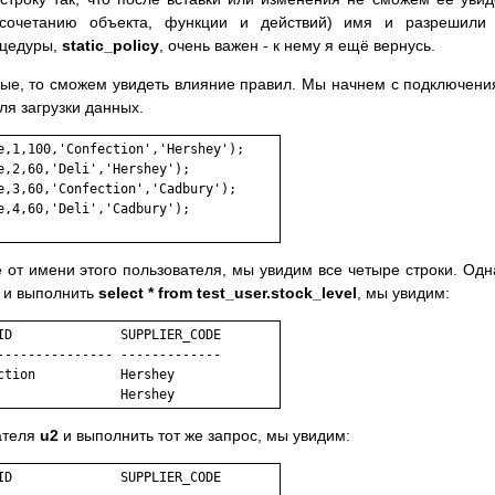
сочетанию объекта, функции и действий) имя и разрешили 
оцедуры,
static_policy
, очень важен - к нему я ещё вернусь.
ые, то сможем увидеть влияние правил. Мы начнем с подключени
для загрузки данных.
e,1,100,'Confection','Hershey');

,2,60,'Deli','Hershey');

e,3,60,'Confection','Cadbury');

,4,60,'Deli','Cadbury');

 от имени этого пользователя, мы увидим все четыре строки. Одн
и выполнить
select * from test_user.stock_level
, мы увидим:
ID              SUPPLIER_CODE

--------------- -------------

tion           Hershey

ателя
u2
и выполнить тот же запрос, мы увидим:
ID              SUPPLIER_CODE
