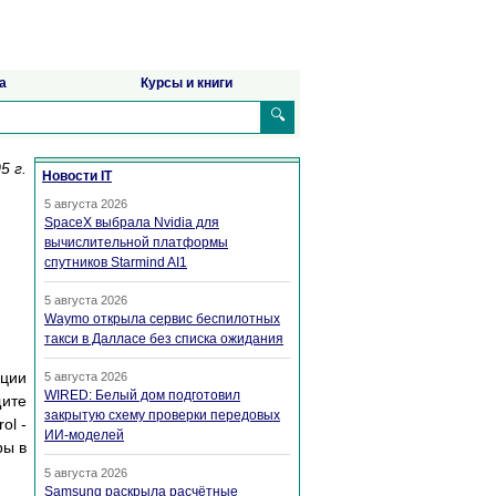
а
Курсы и книги
🔍
5 г.
Новости IT
5 августа 2026
SpaceX выбрала Nvidia для
вычислительной платформы
спутников Starmind AI1
5 августа 2026
Waymo открыла сервис беспилотных
такси в Далласе без списка ожидания
яции
5 августа 2026
WIRED: Белый дом подготовил
щите
закрытую схему проверки передовых
ol -
ИИ-моделей
ры в
5 августа 2026
Samsung раскрыла расчётные