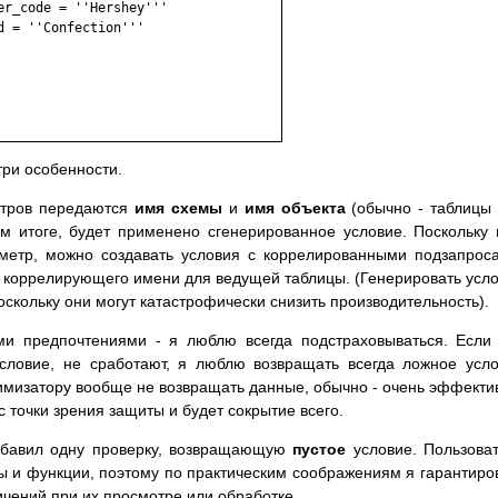
три особенности.
етров передаются
имя схемы
и
имя объекта
(обычно - таблицы
ом итоге, будет применено сгенерированное условие. Поскольку
аметр, можно создавать условия с коррелированными подзапрос
е коррелирующего имени для ведущей таблицы. (Генерировать усл
поскольку они могут катастрофически снизить производительность).
ми предпочтениями - я люблю всегда подстраховываться. Если
словие, не сработают, я люблю возвращать всегда ложное усл
тимизатору вообще не возвращать данные, обычно - очень эффекти
точки зрения защиты и будет сокрытие всего.
добавил одну проверку, возвращающую
пустое
условие. Пользова
 и функции, поэтому по практическим соображениям я гарантиро
ичений при их просмотре или обработке.