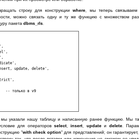
вращать строку для конструкции
where
, мы теперь связываем
мости, можно связать одну и ту же функцию с множеством ра
дуру пакета
dbms_rls
.
мы указали нашу таблицу и написанную ранее функцию. Мы т
 условие для операторов
select
,
insert
,
update
и
delete
. Пара
струкцию "
with check option
" для представлений; он гарантирует,
троку так, что после вставки или изменения не сможем ее увид