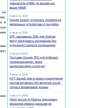
показатели zHBM: до восьми раз
выше HBM5
, на
5 августа 2026
во,
Google начнет отключать Assistant на
ым и
мобильных устройствах 4 сентября
ался
ения
5 августа 2026
EFF: рекламные SDK для Android
могут передавать геолокацию без
отдельного запроса разрешения
ржки
еет
5 августа 2026
Поставки Google TPU для Anthropic
профинансируют через
внебалансовую структуру
4 августа 2026
NYT: Белый дом отложил ограничения
против китайских ИИ-моделей после
спора в Кремниевой долине
ание
4 августа 2026
Open Secure AI Alliance предложил
механизм обмена данными об