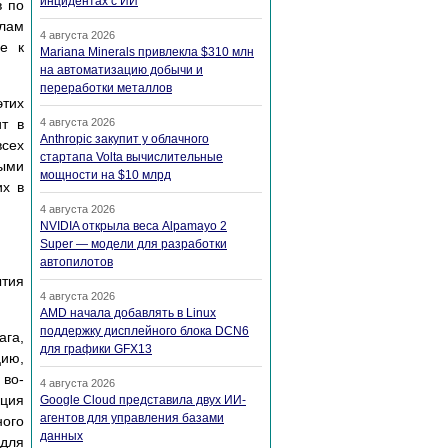
инцидентах с ИИ
в по
елам
4 августа 2026
е к
Mariana Minerals привлекла $310 млн
на автоматизацию добычи и
переработки металлов
этих
ит в
4 августа 2026
Anthropic закупит у облачного
всех
стартапа Volta вычислительные
ными
мощности на $10 млрд
их в
4 августа 2026
NVIDIA открыла веса Alpamayo 2
Super — модели для разработки
автопилотов
ытия
4 августа 2026
AMD начала добавлять в Linux
поддержку дисплейного блока DCN6
ага,
для графики GFX13
цию,
 во-
4 августа 2026
кция
Google Cloud представила двух ИИ-
агентов для управления базами
ного
данных
 для