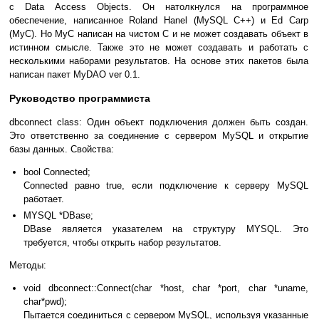
с Data Access Objects. Он натолкнулся на программное
обеспечение, написанное Roland Hanel (MySQL C++) и Ed Carp
(MyC). Но MyC написан на чистом C и не может создавать объект в
истинном смысле. Также это не может создавать и работать с
несколькими наборами результатов. На основе этих пакетов была
написан пакет MyDAO ver 0.1.
Руководство программиста
dbconnect class: Один объект подключения должен быть создан.
Это ответственно за соединение с сервером MySQL и открытие
базы данных. Свойства:
bool Connected;
Connected равно true, если подключение к серверу MySQL
работает.
MYSQL *DBase;
DBase является указателем на структуру MYSQL. Это
требуется, чтобы открыть набор результатов.
Методы:
void dbconnect::Connect(char *host, char *port, char *uname,
char*pwd);
Пытается соединиться с сервером MySQL, используя указанные