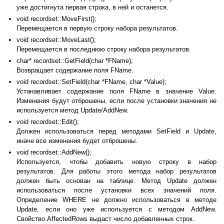
уже достигнута первая строка, в ней и останется.
void recordset::MoveFirst();
Перемещается в первую строку набора результатов.
void recordset::MoveLast();
Перемещается в последнюю строку набора результатов.
char* recordset::GetField(char *FName);
Возвращает содержание поля FName.
void recordset::SetField(char *FName, char *Value);
Устанавливает содержание поля FName в значение Value.
Изменения будут отброшены, если после установки значения не
используется метод Update/AddNew.
void recordset::Edit();
Должен использоваться перед методами SetField и Update,
иначе все изменения будет отброшены.
void recordset::AddNew();
Используется, чтобы добавить новую строку в набор
результатов. Для работы этого метода набор результатов
должен быть основан на таблице. Метод Update должен
использоваться после установки всех значений поля.
Определение WHERE не должно использоваться в методе
Update, если оно уже используется с методом AddNew.
Свойство AffectedRows выдаст число добавленных строк.