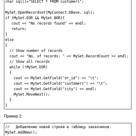
char sql[]="SELECT * FROM customers";

MySet.OpenRecordset(MyConnect.DBase, sql);

if (MySet.EOR && MySet.BOR){

   cout << "No records found" << endl;

   return;

}

else

{

  // Show number of records

  cout << "No. of records: " << MySet.RecordCount << endl;

  // Show all records

  while (!MySet.EOR)

  {

    cout << MySet.GetField("or_id") << "\t";

    cout << MySet.GetField("customers") << "\t";

    cout << MySet.GetField("city") << endl;

    MySet.MoveNext();

  }

Пример 2:
//   Добавление новой строки в таблицу заказчиков.

MySet.AddNew();
