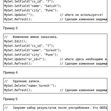
MySet.SetField("cs_id", "7");

MySet.SetField("name", "Satish");

MySet.SetField("city", "Pune");

MySet.Update("");               // where не используется!

Пример 3:
//   Изменение имени заказчика.

MySet.Edit();

MySet.SetField("cs_id", "7");

MySet.SetField("name", "Suresh");

MySet.SetField("city", "Pune");

MySet.Update("or_id=7");        // where здесь необходимо испо
Пример 4:
//   Удаление записи.

MySet.Delete("name='Suresh'");

Пример 5:
//   Закроем набор результатов после употребления. Это ОБЯЗАТЕ