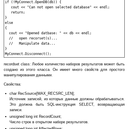
if (!MyConnect.OpenDB(db)) {

   cout << "Can not open selected database" << endl;

   return;

}

else

{

  cout << "Opened datbase: " << db << endl;

  //   open recorset(s)...

  //   Manipulate data...

}

recordset class: Любое количество наборов результатов может быть
создано из этого класса. Он имеет много свойств для простого
манипулирования данными.
Свойства:
char RecSource[MAX_RECSRC_LEN];
Источник записей, из которых данные должны обрабатываться.
Это должна быть SQL-инструкция SELECT, возвращающая
записи.
unsigned long int RecordCount;
Число строк в открытом наборе результатов.
unsigned long int AffectedRows;