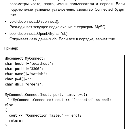
параметры хоста, порта, имени пользователя и пароля. Если
подключение успешно установлено, свойство Connected будет
true.
void dbconnect::Disconnect();
Разъединяет текущее подключение с сервером MySQL.
bool dbconnect::OpenDB(char *db);
Открывает базу данных db. Если все в порядке, вернет true.
Пример:
dbconnect MyConnect;

char host[]="localhost";

char port[]="3306";

char name[]="satish";

char pwd[]="";

char db[]="orders";

MyConnect.Connect(host, port, name, pwd);

if (MyConnect.Connected) cout << "Connected" << endl;

else

{

  cout << "Connection failed" << endl;

  return;

}
