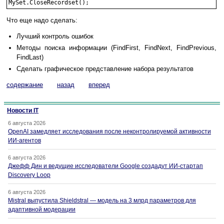
Что еще надо сделать:
Лучший контроль ошибок
Методы поиска информации (FindFirst, FindNext, FindPrevious,
FindLast)
Сделать графическое представление набора результатов
содержание
назад
вперед
Новости IT
6 августа 2026
OpenAI замедляет исследования после неконтролируемой активности
ИИ-агентов
6 августа 2026
Джефф Дин и ведущие исследователи Google создадут ИИ-стартап
Discovery Loop
6 августа 2026
Mistral выпустила Shieldstral — модель на 3 млрд параметров для
адаптивной модерации