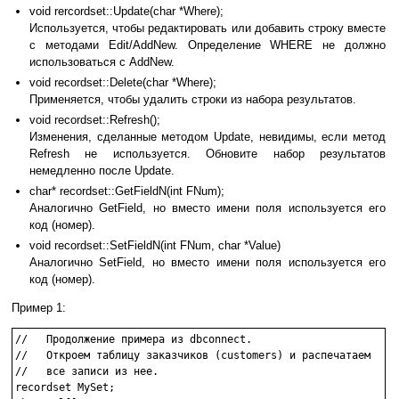
void rercordset::Update(char *Where);
Используется, чтобы редактировать или добавить строку вместе
с методами Edit/AddNew. Определение WHERE не должно
использоваться с AddNew.
void recordset::Delete(char *Where);
Применяется, чтобы удалить строки из набора результатов.
void recordset::Refresh();
Изменения, сделанные методом Update, невидимы, если метод
Refresh не используется. Обновите набор результатов
немедленно после Update.
char* recordset::GetFieldN(int FNum);
Аналогично GetField, но вместо имени поля используется его
код (номер).
void recordset::SetFieldN(int FNum, char *Value)
Аналогично SetField, но вместо имени поля используется его
код (номер).
Пример 1:
//   Продолжение примера из dbconnect.

//   Откроем таблицу заказчиков (customers) и распечатаем

//   все записи из нее.

recordset MySet;
