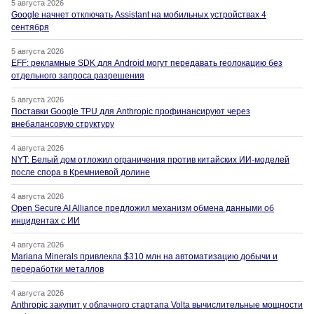
5 августа 2026
Google начнет отключать Assistant на мобильных устройствах 4
сентября
5 августа 2026
EFF: рекламные SDK для Android могут передавать геолокацию без
отдельного запроса разрешения
5 августа 2026
Поставки Google TPU для Anthropic профинансируют через
внебалансовую структуру
4 августа 2026
NYT: Белый дом отложил ограничения против китайских ИИ-моделей
после спора в Кремниевой долине
4 августа 2026
Open Secure AI Alliance предложил механизм обмена данными об
инцидентах с ИИ
4 августа 2026
Mariana Minerals привлекла $310 млн на автоматизацию добычи и
переработки металлов
4 августа 2026
Anthropic закупит у облачного стартапа Volta вычислительные мощности