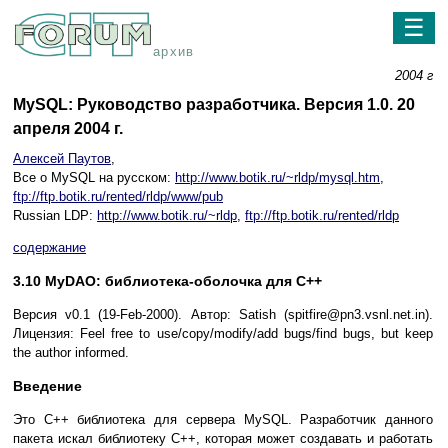
☰
архив
2004 г
MySQL: Руководство разработчика. Версия 1.0. 20
апреля 2004 г.
Алексей Паутов
,
Все о MySQL на русском:
http://www.botik.ru/~rldp/mysql.htm
,
ftp://ftp.botik.ru/rented/rldp/www/pub
Russian LDP:
http://www.botik.ru/~rldp
,
ftp://ftp.botik.ru/rented/rldp
содержание
3.10 MyDAO: библиотека-оболочка для C++
Версия v0.1 (19-Feb-2000). Автор: Satish (spitfire@pn3.vsnl.net.in).
Лицензия: Feel free to use/copy/modify/add bugs/find bugs, but keep
the author informed.
Введение
Это C++ библиотека для сервера MySQL. Разработчик данного
пакета искал библиотеку C++, которая может создавать и работать