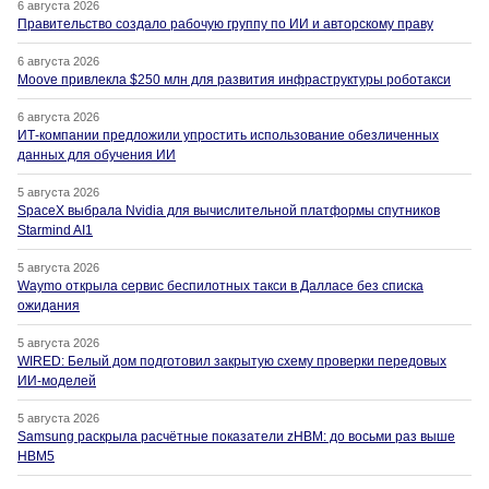
6 августа 2026
Правительство создало рабочую группу по ИИ и авторскому праву
6 августа 2026
Moove привлекла $250 млн для развития инфраструктуры роботакси
6 августа 2026
ИТ-компании предложили упростить использование обезличенных
данных для обучения ИИ
5 августа 2026
SpaceX выбрала Nvidia для вычислительной платформы спутников
Starmind AI1
5 августа 2026
Waymo открыла сервис беспилотных такси в Далласе без списка
ожидания
5 августа 2026
WIRED: Белый дом подготовил закрытую схему проверки передовых
ИИ-моделей
5 августа 2026
Samsung раскрыла расчётные показатели zHBM: до восьми раз выше
HBM5