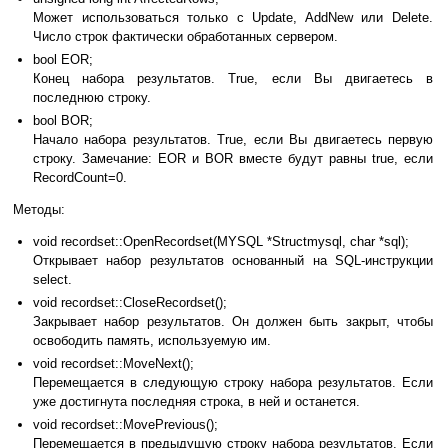
Может использоваться только с Update, AddNew или Delete.
Число строк фактически обработанных сервером.
bool EOR;
Конец набора результатов. True, если Вы двигаетесь в
последнюю строку.
bool BOR;
Начало набора результатов. True, если Вы двигаетесь первую
строку. Замечание: EOR и BOR вместе будут равны true, если
RecordCount=0.
Методы:
void recordset::OpenRecordset(MYSQL *Structmysql, char *sql);
Открывает набор результатов основанный на SQL-инструкции
select.
void recordset::CloseRecordset();
Закрывает набор результатов. Он должен быть закрыт, чтобы
освободить память, используемую им.
void recordset::MoveNext();
Перемещается в следующую строку набора результатов. Если
уже достигнута последняя строка, в ней и останется.
void recordset::MovePrevious();
Перемещается в предыдущую строку набора результатов. Если