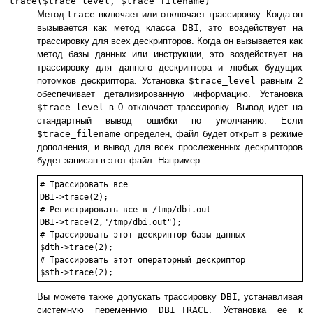
trace($trace_level, $trace_filename)
Метод
trace
включает или отключает трассировку. Когда он
вызывается как метод класса
DBI
, это воздействует на
трассировку для всех дескрипторов. Когда он вызывается как
метод базы данных или инструкции, это воздействует на
трассировку для данного дескриптора и любых будущих
потомков дескриптора. Установка
$trace_level
равным 2
обеспечивает детализированную информацию. Установка
$trace_level
в 0 отключает трассировку. Вывод идет на
стандартный вывод ошибки по умолчанию. Если
$trace_filename
определен, файл будет открыт в режиме
дополнения, и вывод для всех прослеженных дескрипторов
будет записан в этот файл. Например:
# Трассировать все

DBI->trace(2);

# Регистрировать все в /tmp/dbi.out

DBI->trace(2,"/tmp/dbi.out");

# Трассировать этот дескриптор базы данных

$dth->trace(2);

# Трассировать этот операторный дескриптор

$sth->trace(2);
Вы можете также допускать трассировку
DBI
, устанавливая
системную переменную
DBI_TRACE
. Установка ее к