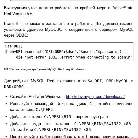
Вышеупомянутое должно работать по крайней мере с ActiveState
Perl Version 5.6.
Если Вы не можете заставить это работать, Вы должны взамен
установить драйвер MyODBC и соединяться с сервером MySQL
через ODBC:
use DBI;

$dbh=DBI->connect("DBI:ODBC:$dsn","$user","$password") ||

8.3.3 Установка дистрибутива MySQL Perl под Windows
Дистрибутив MySQL Perl включает в себя
DBI
,
DBD:MySQL
и
DBD:ODBC
.
Скачайте Perl для Windows с
http://dev.mysql.com/downloads/
.
Распакуйте командой Unzip на диск
C:
, чтобы получился
каталог вида
C:\PERL
.
Добавьте каталог
C:\PERL\BIN
в переменную path.
Добавьте туда же каталог
C:\PERL\BIN\MSWIN32-x86-
thread
или
C:\PERL\BIN\MSWIN32-x86
.
Протестируйте работоспособность
perl
выполнением команды