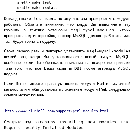
shell> make test

Команда
make test
важна потому, что она проверяет что модуль
работает. Обратите внимание, что когда Вы выполняете эту
команду в течение установки
Msql-Mysql-modules
, чтобы
проверить код интерфейса, сервер MySQL должен работать, или
тест будет терпеть неудачу.
Стоит пересобрать и повторно установить
Msql-Mysql-modules
всякий раз, когда Вы устанавливаете новый выпуск MySQL,
особенно, если Вы обращаете внимание на нехорошие признаки
типа того, что все Ваши скрипты
DBI
после апгрейда MySQL
падают.
Если Вы не имеете права установить модули Perl в системный
каталог, или чтобы установить локальные модули Perl, следующая
ссылка может помочь:
http://www.bluehill.com/support/perl_modules.html
Смотрите под заголовком
Installing New Modules that
Require Locally Installed Modules
.