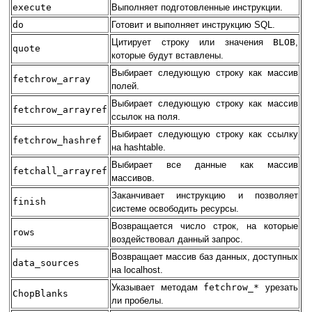
execute
Выполняет подготовленные инструкции.
do
Готовит и выполняет инструкцию SQL.
Цитирует строку или значения
BLOB
,
quote
которые будут вставлены.
Выбирает следующую строку как массив
fetchrow_array
полей.
Выбирает следующую строку как массив
fetchrow_arrayref
ссылок на поля.
Выбирает следующую строку как ссылку
fetchrow_hashref
на hashtable.
Выбирает все данные как массив
fetchall_arrayref
массивов.
Заканчивает инструкцию и позволяет
finish
системе освободить ресурсы.
Возвращается число строк, на которые
rows
воздействовал данный запрос.
Возвращает массив баз данных, доступных
data_sources
на localhost.
Указывает методам
fetchrow_*
урезать
ChopBlanks
ли пробелы.