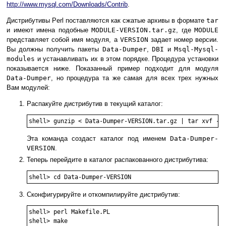
http://www.mysql.com/Downloads/Contrib
.
Дистрибутивы Perl поставляются как сжатые архивы в формате
tar
и имеют имена подобные
MODULE-VERSION.tar.gz
, где
MODULE
представляет собой имя модуля, а
VERSION
задает номер версии.
Вы должны получить пакеты
Data-Dumper
,
DBI
и
Msql-Mysql-
modules
и устанавливать их в этом порядке. Процедура установки
показывается ниже. Показанный пример подходит для модуля
Data-Dumper
, но процедура та же самая для всех трех нужных
Вам модулей:
Распакуйте дистрибутив в текущий каталог:
Эта команда создаст каталог под именем
Data-Dumper-
VERSION
.
Теперь перейдите в каталог распакованного дистрибутива:
Сконфигурируйте и откомпилируйте дистрибутив:
shell> perl Makefile.PL

shell> make
