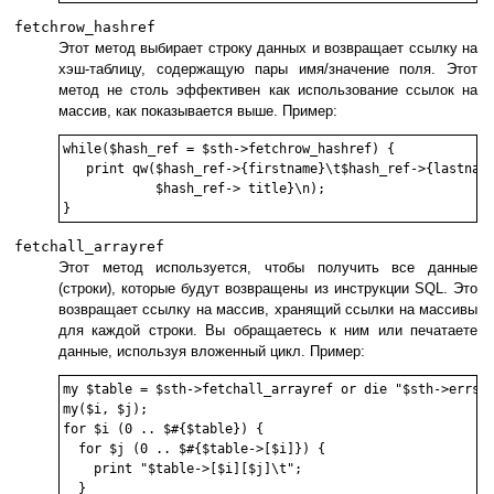
fetchrow_hashref
Этот метод выбирает строку данных и возвращает ссылку на
хэш-таблицу, содержащую пары имя/значение поля. Этот
метод не столь эффективен как использование ссылок на
массив, как показывается выше. Пример:
while($hash_ref = $sth->fetchrow_hashref) {

   print qw($hash_ref->{firstname}\t$hash_ref->{lastname
            $hash_ref-> title}\n);

fetchall_arrayref
Этот метод используется, чтобы получить все данные
(строки), которые будут возвращены из инструкции SQL. Это
возвращает ссылку на массив, хранящий ссылки на массивы
для каждой строки. Вы обращаетесь к ним или печатаете
данные, используя вложенный цикл. Пример:
my $table = $sth->fetchall_arrayref or die "$sth->errstr
my($i, $j);

for $i (0 .. $#{$table}) {

  for $j (0 .. $#{$table->[$i]}) {

    print "$table->[$i][$j]\t";

  }
