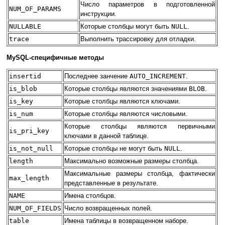
Число параметров в подготовленной
NUM_OF_PARAMS
инструкции.
NULLABLE
Которые столбцы могут быть
NULL
.
trace
Выполнить трассировку для отладки.
MySQL-специфичные методы
insertid
Последнее занчение
AUTO_INCREMENT
.
is_blob
Которые столбцы являются значениями
BLOB
.
is_key
Которые столбцы являются ключами.
is_num
Которые столбцы являются числовыми.
Которые столбцы являются первичными
is_pri_key
ключами в данной таблице.
is_not_null
Которые столбцы не могут быть
NULL
.
length
Максимально возможные размеры столбца.
Максимальные размеры столбца, фактически
max_length
представленные в результате.
NAME
Имена столбцов.
NUM_OF_FIELDS
Число возвращенных полей.
table
Имена таблицы в возвращенном наборе.