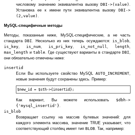
числовому значению эквивалентна вызову
DBI->(value)
.
Установка ее к имени пути эквивалентна вызову
DBI->
(2,value)
.
MySQL-специфичные методы
Методы, показанные ниже, MySQL-специфические, а не часть
стандарта
DBI
. Несколько из них теперь осуждаются:
is_blob
,
is_key
,
is_num
,
is_pri_key
,
is_not_null
,
length
,
max_length
и
table
. Где существуют варианты в стандарте
DBI
,
они обязательно отмечены ниже:
insertid
Если Вы используете свойство MySQL
AUTO_INCREMENT
,
новые значения будут сохранены здесь. Пример:
Как вариант, Вы можете использовать
$dbh->
{'mysql_insertid'}
.
is_blob
Возвращает ссылку на массив булевых значений: для
каждого элемента массива, значение TRUE указывает, что
соответствующий столбец имеет тип
BLOB
. Так, например: