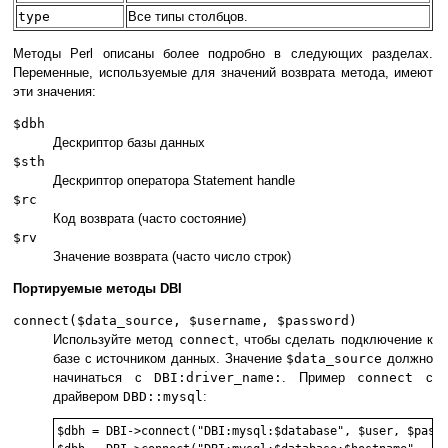
type
Все типы столбцов.
Методы Perl описаны более подробно в следующих разделах.
Переменные, используемые для значений возврата метода, имеют
эти значения:
$dbh
Дескриптор базы данных
$sth
Дескриптор оператора Statement handle
$rc
Код возврата (часто состояние)
$rv
Значение возврата (часто число строк)
Портируемые методы DBI
connect($data_source, $username, $password)
Используйте метод
connect
, чтобы сделать подключение к
базе с источником данных. Значение
$data_source
должно
начинаться с
DBI:driver_name:
. Пример
connect
с
драйвером
DBD::mysql
:
$dbh = DBI->connect("DBI:mysql:$database", $user, $passw