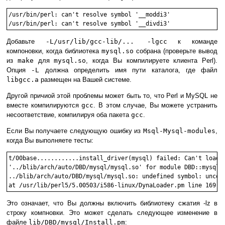
/usr/bin/perl: can't resolve symbol '__moddi3'

Добавьте
-L/usr/lib/gcc-lib/... -lgcc
к команде
компоновки, когда библиотека
mysql.so
собрана (проверьте вывод
из
make
для
mysql.so
, когда Вы компилируете клиента Perl).
Опция
-L
должна определить имя пути каталога, где файл
libgcc.a
размещен на Вашей системе.
Другой причиой этой проблемы может быть то, что Perl и MySQL не
вместе компилируются
gcc
. В этом случае, Вы можете устранить
несоответствие, компилируя оба пакета
gcc
.
Если Вы получаете следующую ошибку из
Msql-Mysql-modules
,
когда Вы выполняете тесты:
t/00base............install_driver(mysql) failed: Can't load

'../blib/arch/auto/DBD/mysql/mysql.so' for module DBD::mysql:

../blib/arch/auto/DBD/mysql/mysql.so: undefined symbol: uncomp
Это означает, что Вы должны включить библиотеку сжатия -lz в
строку компновки. Это может сделать следующее изменение в
файле
lib/DBD/mysql/Install.pm
: