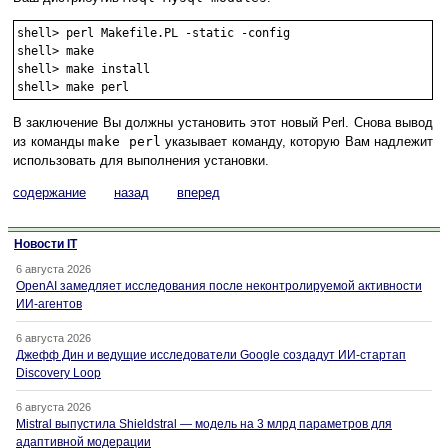
shell> perl Makefile.PL -static -config

shell> make

shell> make install

В заключение Вы должны установить этот новый Perl. Снова вывод
из команды
make perl
указывает команду, которую Вам надлежит
использовать для выполнения установки.
содержание
назад
вперед
Новости IT
6 августа 2026
OpenAI замедляет исследования после неконтролируемой активности
ИИ-агентов
6 августа 2026
Джефф Дин и ведущие исследователи Google создадут ИИ-стартап
Discovery Loop
6 августа 2026
Mistral выпустила Shieldstral — модель на 3 млрд параметров для
адаптивной модерации