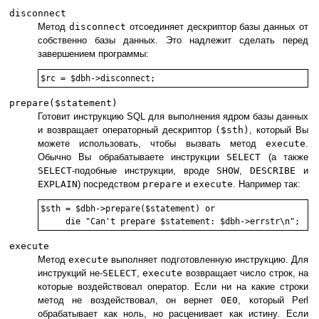
disconnect
Метод
disconnect
отсоединяет дескриптор базы данных от
собственно базы данных. Это надлежит сделать перед
завершением программы:
prepare($statement)
Готовит инструкцию SQL для выполнения ядром базы данных
и возвращает операторный дескриптор
($sth)
, который Вы
можете использовать, чтобы вызвать метод
execute
.
Обычно Вы обрабатываете инструкции
SELECT
(а также
SELECT
-подобные инструкции, вроде
SHOW
,
DESCRIBE
и
EXPLAIN
) посредством
prepare
и
execute
. Например так:
$sth = $dbh->prepare($statement) or

execute
Метод
execute
выполняет подготовленную инструкцию. Для
инструкций не-
SELECT
,
execute
возвращает число строк, на
которые воздействовал оператор. Если ни на какие строки
метод не воздействовал, он вернет
0E0
, который Perl
обрабатывает как ноль, но расценивает как истину. Если