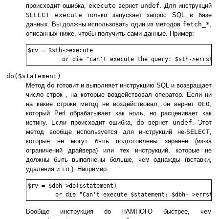
происходит ошибка,
execute
вернет
undef
. Для инструкций
SELECT
execute
только запускает запрос SQL в базе
данных. Вы должны использовать один из методов
fetch_*
,
описанных ниже, чтобы получить сами данные. Пример:
$rv = $sth->execute

do($statement)
Метод
do
готовит и выполняет инструкцию SQL и возвращает
число строк , на которые воздействовал оператор. Если ни
на какие строки метод не воздействовал, он вернет
0E0
,
который Perl обрабатывает как ноль, но расценивает как
истину. Если происходит ошибка,
do
вернет
undef
. Этот
метод вообще используется для инструкций не-
SELECT
,
которые не могут быть подготовлены заранее (из-за
ограничений драйвера) или тех инструкций, которые не
должны быть выполнены больше, чем однажды (вставки,
удаления и т.п.). Например:
$rv = $dbh->do($statement)

Вообще инструкция do НАМНОГО быстрее, чем