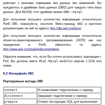
работает с многими серверами баз данных без изменений. Вы
нуждаетесь в драйвере базы данных (DBD) для каждого типа базы
данных. Для MySQL этот драйвер назван
DBD::mysql
.
Для получения большего количества информации относительно
Perl5 DBI, пожалуйста, посетите Web-страницу
DBI
и прочтите
документацию на ней по адресу
http://dbi.perl.org/docs/
.
Для получения большего количества информации относительно
объектно-ориентированного программирования (OOП) как оно
определено в Perl5, обратитесь по адресу
http://www.perl.com/pub/q/documentation
.
Обратите внимание, что, если Вы хотите использовать транзакции с
Perl, Вы должны иметь
Msql-Mysql-modules
версии 1.2216 или
новее.
8.2 Интерфейс
DBI
Портируемые методы DBI
connect
Устанавливает подключение к серверу.
disconnect
Закрывает подключение к серверу.
prepare
Готовит инструкцию SQL для выполнения.