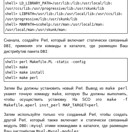
shell> LD_LIBRARY_PATH=/usr/lib:/lib:/usr/local/lib:

/usr/ccs/lib:/usr/progressive/lib:/usr/skunk/lib

shell> LIBPATH=/usr/lib:/lib:/usr/local/lib:/usr/ccs/lib:

/usr/progressive/lib:/usr/skunk/lib

shell> MANPATH=scohelp:/usr/man:/usr/local1/man:

Сначала, создайте Perl, который включает статически связанный
DBI
, применяя эти команды в каталоге, где размещен Ваш
дистрибутив пакета
DBI
:
shell> perl Makefile.PL -static -config

shell> make

shell> make install

Затем Вы должны установить новый Perl. Вывод из
make perl
укажет точную команду
make
, которую Вы должны выполнить,
чтобы осуществить установку. На SCO это
make -f
Makefile.aperl inst_perl MAP_TARGET=perl
.
Затем используйте только что созданный Perl, чтобы создать
другой Perl, который также включает и статически связанный
модуль
DBD::mysql
этими командами в каталоге, где размещен
Ваш дистрибутив
Msql-Mysql-modules
: