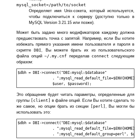
mysql_socket=/path/to/socket
Определяет имя Unix-сокета, который используется,
чтобы подключиться к серверу (доступно только в
MySQL Version 3.21.15 или позже).
Может быть задано много модификаторов каждому должна
предшествовать точка с запятой. Например, если Вы хотите
избежать прямого указания имени пользователя и пароля в
скрипте
DBI
, Вы можете брать их из пользовательского
файла опций
~/.my.cnf
переделав
connect
следующим
образом:
$dbh = DBI->connect("DBI:mysql:$database"

                . ";mysql_read_default_file=$ENV{HOME}/.
Это обращение будет читать параметры, определенные для
группы
[client]
в файле опций. Если Вы хотите сделать то
же самое, но опции брать из секции
[perl]
, Вы могли бы
использовать это:
$dbh = DBI->connect("DBI:mysql:$database"

                . ";mysql_read_default_file=$ENV{HOME}/.