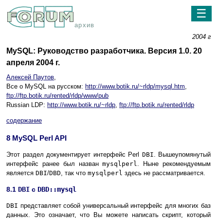
☰
архив
2004 г
MySQL: Руководство разработчика. Версия 1.0. 20
апреля 2004 г.
Алексей Паутов
,
Все о MySQL на русском:
http://www.botik.ru/~rldp/mysql.htm
,
ftp://ftp.botik.ru/rented/rldp/www/pub
Russian LDP:
http://www.botik.ru/~rldp
,
ftp://ftp.botik.ru/rented/rldp
содержание
8 MySQL Perl API
Этот раздел документирует интерфейс Perl
DBI
. Вышеупомянутый
интерфейс ранее был назван
mysqlperl
. Ныне рекомендуемым
является
DBI
/
DBD
, так что
mysqlperl
здесь не рассматривается.
8.1
DBI
с
DBD::mysql
DBI
представляет собой универсальный интерфейс для многих баз
данных. Это означает, что Вы можете написать скрипт, который