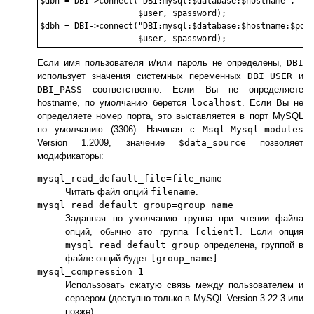
$dbh = DBI->connect("DBI:mysql:$database:$hostname",

                    $user, $password);

$dbh = DBI->connect("DBI:mysql:$database:$hostname:$port
Если имя пользователя и/или пароль не определены,
DBI
использует значения системных переменных
DBI_USER
и
DBI_PASS
соответственно. Если Вы не определяете
hostname, по умолчанию берется
localhost
. Если Вы не
определяете номер порта, это выставляется в порт MySQL
по умолчанию (3306). Начиная с
Msql-Mysql-modules
Version 1.2009, значение
$data_source
позволяет
модификаторы:
mysql_read_default_file=file_name
Читать файл опций
filename
.
mysql_read_default_group=group_name
Заданная по умолчанию группа при чтении файла
опций, обычно это группа
[client]
. Если опция
mysql_read_default_group
определена, группой в
файле опций будет
[group_name]
.
mysql_compression=1
Использовать сжатую связь между пользователем и
сервером (доступно только в MySQL Version 3.22.3 или
позже).