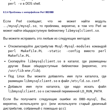
perl -v
в DOS shell.
8.3.4 Проблемы с интерфейсом Perl
DBI
/
DBD
Если Perl сообщает, что не может найти модуль
../mysql/mysql.so
, то проблема, вероятно, в том что Perl не
может найти общедоступную библиотеку
libmysqlclient.so
.
Вы можете исправить это любым из следующих методов:
Откомпилируйте дистрибутив
Msql-Mysql-modules
командой
perl Makefile.PL -static -config
вместо
perl
Makefile.PL
.
Скопируйте
libmysqlclient.so
в каталог, где размещены
другие Ваши общедоступные библиотеки (вероятно, это
/usr/lib
или
/lib
).
Под Linux Вы можете добавлять имя пути каталога, где
размещен
libmysqlclient.so
в файл
/etc/ld.so.conf
.
Добавьте имя пути каталога, где надо искать файл
libmysqlclient.so
к системной переменной
LD_RUN_PATH
.
Если Вы получаете следующие ошибки из
DBD-mysql
, Вы,
вероятно, используете
gcc
(или используете старый двоичный
дистрибутив, собранный с помощью
gcc
):