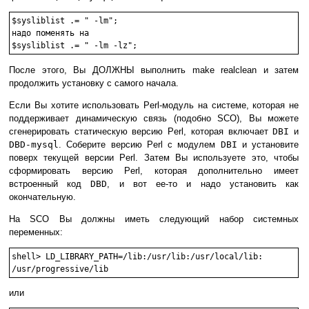
$sysliblist .= " -lm";

надо поменять на

После этого, Вы ДОЛЖНЫ выполнить make realclean и затем
продолжить установку с самого начала.
Если Вы хотите использовать Perl-модуль на системе, которая не
поддерживает динамическую связь (подобно SCO), Вы можете
сгенерировать статическую версию Perl, которая включает
DBI
и
DBD-mysql
. Соберите версию Perl с модулем
DBI
и установите
поверх текущей версии Perl. Затем Вы используете это, чтобы
сформировать версию Perl, которая дополнительно имеет
встроенный код
DBD
, и вот ее-то и надо установить как
окончательную.
На SCO Вы должны иметь следующий набор системных
переменных:
shell> LD_LIBRARY_PATH=/lib:/usr/lib:/usr/local/lib:

или