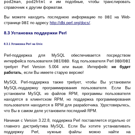
pod2man
,
pod2html
и им подобные, чтобы транслировать
справочник к другим форматам.
Вы можете находить последнюю информацию по
DBI
на Web-
странице
DBI
по адресу
http://dbi.perl.org/docs/
.
8.3 Установка поддержки Perl
8.3.1 Установка Perl на Unix
Perl-поддержка для MySQL обеспечивается посредством
интерфейса пользователя
DBI
/
DBD
. Код пользователя Perl
DBD
/
DBI
требует Perl Version 5.004 или выше. Интерфейс
не будет
работать
, если Вы имеете старую версию!
MySQL Perl-поддержка также требует, чтобы Вы установили
MySQL-поддержку программирования пользователя. Если Вы
установили MySQL из файлов RPM, программы пользователя
находятся в клиентском RPM, но поддержка программирования
пользователя находится в RPM для разработчика. Удостоверьтесь,
что Вы в самом деле установили последний RPM.
Начиная с Version 3.22.8, поддержка Perl поставляется отдельно от
главного дистрибутива MySQL. Если Вы хотите устанавливать
поддержку Perl, нужные файлы можно найти на