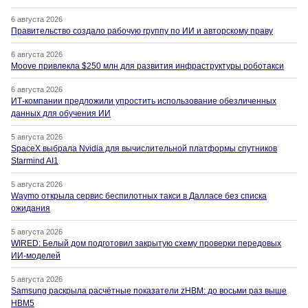
6 августа 2026
Правительство создало рабочую группу по ИИ и авторскому праву
6 августа 2026
Moove привлекла $250 млн для развития инфраструктуры роботакси
6 августа 2026
ИТ-компании предложили упростить использование обезличенных
данных для обучения ИИ
5 августа 2026
SpaceX выбрала Nvidia для вычислительной платформы спутников
Starmind AI1
5 августа 2026
Waymo открыла сервис беспилотных такси в Далласе без списка
ожидания
5 августа 2026
WIRED: Белый дом подготовил закрытую схему проверки передовых
ИИ-моделей
5 августа 2026
Samsung раскрыла расчётные показатели zHBM: до восьми раз выше
HBM5