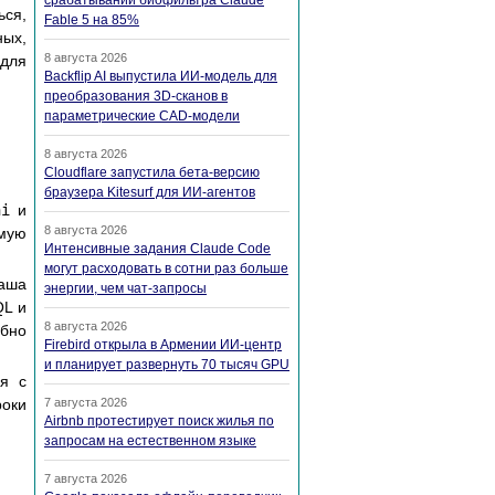
срабатываний биофильтра Claude
ься,
Fable 5 на 85%
ных,
8 августа 2026
 для
Backflip AI выпустила ИИ-модель для
преобразования 3D-сканов в
параметрические CAD-модели
8 августа 2026
Cloudflare запустила бета-версию
браузера Kitesurf для ИИ-агентов
ni
и
8 августа 2026
емую
Интенсивные задания Claude Code
могут расходовать в сотни раз больше
Ваша
энергии, чем чат-запросы
QL и
8 августа 2026
обно
Firebird открыла в Армении ИИ-центр
и планирует развернуть 70 тысяч GPU
ся с
роки
7 августа 2026
Airbnb протестирует поиск жилья по
запросам на естественном языке
7 августа 2026