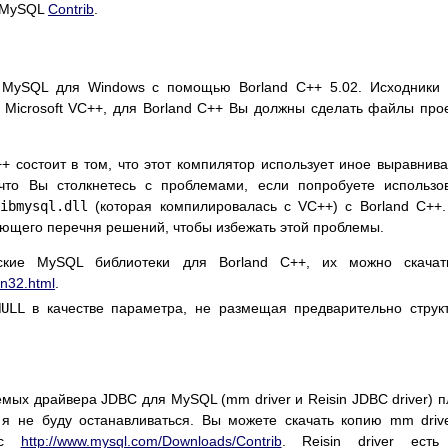
е MySQL
Contrib
.
 MySQL для Windows с помощью Borland C++ 5.02. Исходники
 Microsoft VC++, для Borland C++ Вы должны сделать файлы про
+ состоит в том, что этот компилятор использует иное выравнив
 что Вы столкнетесь с проблемами, если попробуете использо
ibmysql.dll
(которая компилировалась с VC++) с Borland C++
ующего перечня решений, чтобы избежать этой проблемы.
еские MySQL библиотеки для Borland C++, их можно скачат
in32.html
.
NULL
в качестве параметра, не размещая предварительно струк
ых драйвера JDBC для MySQL (mm driver и Reisin JDBC driver) 
я не буду останавливаться. Вы можете скачать копию mm driv
 с
http://www.mysql.com/Downloads/Contrib
. Reisin driver есть