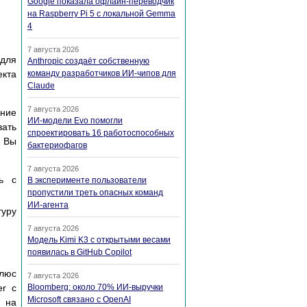
Google показала офлайн-переводчик
на Raspberry Pi 5 с локальной Gemma
4
7 августа 2026
 для
Anthropic создаёт собственную
команду разработчиков ИИ-чипов для
екта
Claude
7 августа 2026
ание
ИИ-модели Evo помогли
вать
спроектировать 16 работоспособных
. Вы
бактериофагов
7 августа 2026
ь с
В эксперименте пользователи
пропустили треть опасных команд
ИИ-агента
туру
7 августа 2026
Модель Kimi K3 с открытыми весами
появилась в GitHub Copilot
плюс
7 августа 2026
Bloomberg: около 70% ИИ-выручки
er с
Microsoft связано с OpenAI
 на