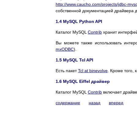
http://www.caucho.com/projects/jdbc-mysq
собственной документацией драйвера 
1.4 MySQL Python API
Каталог MySQL
Contrib
хранит интерфейс
Вы можете также использовать интер
mxODBC
).
1.5 MySQL Tcl API
Есть пакет
Tcl at binevolve
. Кроме того, 
1.6 MySQL Eiffel драйвер
Каталог MySQL
Contrib
включает драйвер
содержание
назад
вперед