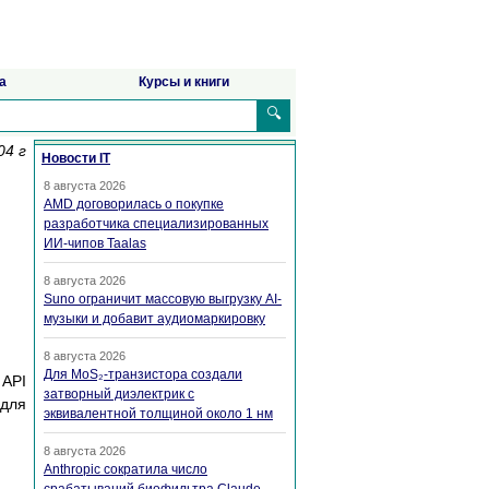
а
Курсы и книги
🔍
04 г
Новости IT
8 августа 2026
AMD договорилась о покупке
разработчика специализированных
ИИ-чипов Taalas
8 августа 2026
Suno ограничит массовую выгрузку AI-
музыки и добавит аудиомаркировку
8 августа 2026
Для MoS₂-транзистора создали
 API
затворный диэлектрик с
для
эквивалентной толщиной около 1 нм
8 августа 2026
Anthropic сократила число