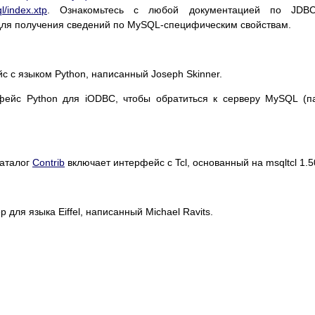
l/index.xtp
. Ознакомьтесь с любой документацией по JDB
для получения сведений по MySQL-специфическим свойствам.
 с языком Python, написанный Joseph Skinner.
фейс Python для iODBC, чтобы обратиться к серверу MySQL (п
каталог
Contrib
включает интерфейс с Tcl, основанный на msqltcl 1.5
 для языка Eiffel, написанный Michael Ravits.