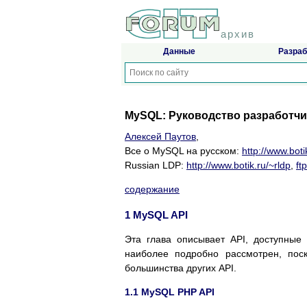
архив
Данные
Разраб
MySQL: Руководство разработчика
Алексей Паутов
,
Все о MySQL на русском:
http://www.boti
Russian LDP:
http://www.botik.ru/~rldp
,
ft
содержание
1 MySQL API
Эта глава описывает API, доступные 
наиболее подробно рассмотрен, пос
большинства других API.
1.1 MySQL PHP API