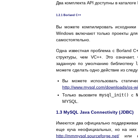
Два комплекта API доступны в каталог
1.2.1 Borland C++
Вы можете компилировать исходники
Windows включают только проекты для
самостоятельно.
Одна известная проблема с Borland C+
структуры, чем VC++. Это означает,
заданную по умолчанию библиотеку
l
можете сделать одно действие из след
Вы можете использовать статич
http://www.mysql.com/downloads/os-w
Только вызовите
mysql_init()
с
MYSQL.
1.3 MySQL Java Connectivity (JDBC)
Имеются два официально поддерживаем
еще куча неофициальных, но на них 
http://mmmysql.sourceforge.net/
или