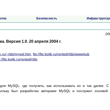
отка
Безопасность
Инфраструктур
20
. Версия 1.0. 20 апреля 2004 г.
k.ru/~rldp/mysql.htm
,
ftp://ftp.botik.ru/rented/rldp/www/pub
p://ftp.botik.ru/rented/rldp
для MySQL, где получить, как использовать их и так далее. C
кольку был разработан авторами MySQL и послужил основой 