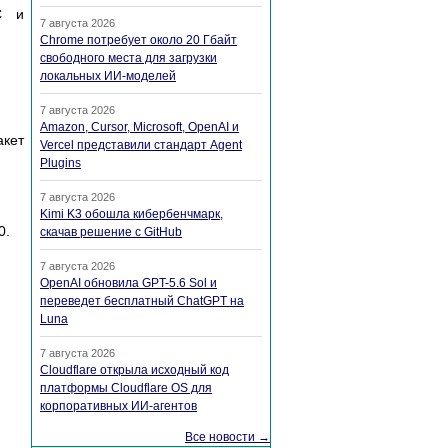
C и
7 августа 2026
Chrome потребует около 20 Гбайт
свободного места для загрузки
локальных ИИ-моделей
7 августа 2026
Amazon, Cursor, Microsoft, OpenAI и
акет
Vercel представили стандарт Agent
Plugins
7 августа 2026
Kimi K3 обошла кибербенчмарк,
0.
скачав решение с GitHub
7 августа 2026
OpenAI обновила GPT-5.6 Sol и
переведет бесплатный ChatGPT на
Luna
7 августа 2026
Cloudflare открыла исходный код
платформы Cloudflare OS для
корпоративных ИИ-агентов
Все новости →