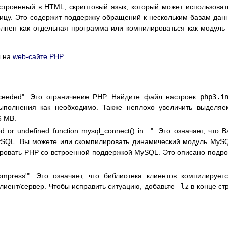
строенный в HTML, скриптовый язык, который может использоват
ицу. Это содержит поддержку обращений к нескольким базам дан
лнен как отдельная программа или компилироваться как модуль
ы на
web-сайте PHP
.
xceeded". Это ограничение PHP. Найдите файл настроек
php3.i
ыполнения как необходимо. Также неплохо увеличить выделя
6 MB.
ted or undefined function mysql_connect() in ..". Это означает, что 
ySQL. Вы можете или скомпилировать динамический модуль MyS
лировать PHP со встроенной поддержкой MySQL. Это описано подр
ncompress'". Это означает, что библиотека клиентов компилирует
лиент/сервер. Чтобы исправить ситуацию, добавьте
-lz
в конце ст