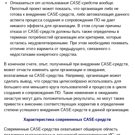
Отказаться от использования CASE-средств вообще.
Пилотный проект может показать, что организация либо не
готова к внедрению CASE-средств, либо автоматизация данного
аспекта процесса создания и сопровождения ПО не дает
никакого эффекта для организации. В этом случае причины
отказа от CASE-средств должны быть также определены в
терминах потребностей организации или критериев, которые
остались неудовлетворенными. При этом необходимо понимать
отличие этого варианта от предыдущего, связанного с
недостатками конкретного средства.
В конечном счете, опыт, полученный при внедрении CASE-средств,
может отчасти изменить цели организации и ожидания,
возлагаемые на CASE-средства. Например, организация может
сделать вывод, что средства целесообразно использовать для
большего или меньшего круга пользователей и процессов в цикле
создания и сопровождения ПО. Такие изменения в ожиданиях
зачастую могут дать положительные результаты, но могут также
привести к внесению соответствующих корректив в определение
степени успешного внедрения CASE-средств в данной организации.
Характеристика современных CASE-средств
Современные CASE-средства охватывают обширную область
поддержки многочисленных технологий проектирования ИС: от