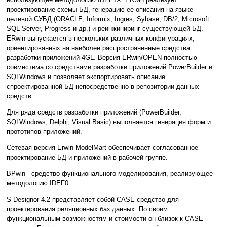
проектирование схемы БД, генерацию ее описания на языке
целевой СУБД (ORACLE, Informix, Ingres, Sybase, DB/2, Microsoft
SQL Server, Progress и др.) и реинжиниринг существующей БД.
ERwin выпускается в нескольких различных конфигурациях,
ориентированных на наиболее распространенные средства
разработки приложений 4GL. Версия ERwin/OPEN полностью
совместима со средствами разработки приложений PowerBuilder и
SQLWindows и позволяет экспортировать описание
спроектированной БД непосредственно в репозитории данных
средств.
Для ряда средств разработки приложений (PowerBuilder,
SQLWindows, Delphi, Visual Basic) выполняется генерация форм и
прототипов приложений.
Сетевая версия Erwin ModelMart обеспечивает согласованное
проектирование БД и приложений в рабочей группе.
BPwin - средство функционального моделирования, реализующее
методологию IDEF0.
S-Designor 4.2 представляет собой CASE-средство для
проектирования реляционных баз данных. По своим
функциональным возможностям и стоимости он близок к CASE-