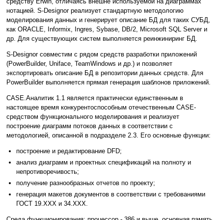
средству Erwin, отличаясь внешне используемой на диаграммах
нотацией. S-Designor реализует стандартную методологию
моделирования данных и генерирует описание БД для таких СУБД,
как ORACLE, Informix, Ingres, Sybase, DB/2, Microsoft SQL Server и
др. Для существующих систем выполняется реинжиниринг БД.
S-Designor совместим с рядом средств разработки приложений
(PowerBuilder, Uniface, TeamWindows и др.) и позволяет
экспортировать описание БД в репозитории данных средств. Для
PowerBuilder выполняется прямая генерация шаблонов приложений.
CASE.Аналитик 1.1 является практически единственным в
настоящее время конкурентоспособным отечественным CASE-
средством функционального моделирования и реализует
построение диаграмм потоков данных в соответствии с
методологией, описанной в подразделе 2.3. Его основные функции:
построение и редактирование DFD;
анализ диаграмм и проектных спецификаций на полноту и
непротиворечивость;
получение разнообразных отчетов по проекту;
генерация макетов документов в соответствии с требованиями
ГОСТ 19.ХХХ и 34.ХХХ.
Среда функционирования: процессор - 386 и выше, основная память