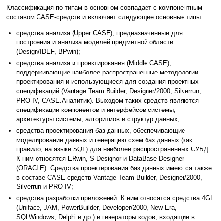
Классификация по типам в основном совпадает с компонентным
составом CASE-средств и включает следующие основные типы:
средства анализа (Upper CASE), предназначенные для
построения и анализа моделей предметной области
(Design/IDEF, BPwin);
средства анализа и проектирования (Middle CASE),
поддерживающие наиболее распространенные методологии
проектирования и использующиеся для создания проектных
спецификаций (Vantage Team Builder, Designer/2000, Silverrun,
PRO-IV, CASE.Аналитик). Выходом таких средств являются
спецификации компонентов и интерфейсов системы,
архитектуры системы, алгоритмов и структур данных;
средства проектирования баз данных, обеспечивающие
моделирование данных и генерацию схем баз данных (как
правило, на языке SQL) для наиболее распространенных СУБД.
К ним относятся ERwin, S-Designor и DataBase Designer
(ORACLE). Средства проектирования баз данных имеются также
в составе CASE-средств Vantage Team Builder, Designer/2000,
Silverrun и PRO-IV;
средства разработки приложений. К ним относятся средства 4GL
(Uniface, JAM, PowerBuilder, Developer/2000, New Era,
SQLWindows, Delphi и др.) и генераторы кодов, входящие в