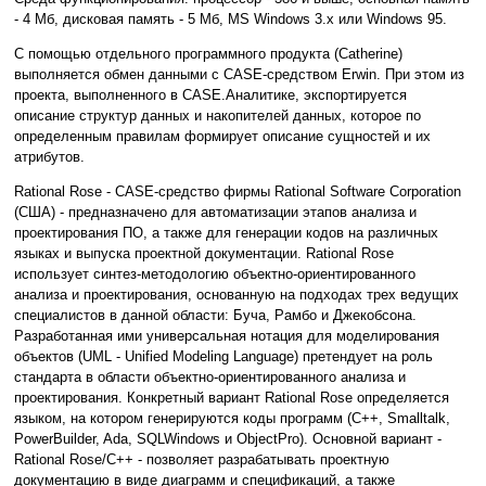
- 4 Мб, дисковая память - 5 Мб, MS Windows 3.x или Windows 95.
С помощью отдельного программного продукта (Catherine)
выполняется обмен данными с CASE-средством Erwin. При этом из
проекта, выполненного в CASE.Аналитике, экспортируется
описание структур данных и накопителей данных, которое по
определенным правилам формирует описание сущностей и их
атрибутов.
Rational Rose - CASE-средство фирмы Rational Software Corporation
(США) - предназначено для автоматизации этапов анализа и
проектирования ПО, а также для генерации кодов на различных
языках и выпуска проектной документации. Rational Rose
использует синтез-методологию объектно-ориентированного
анализа и проектирования, основанную на подходах трех ведущих
специалистов в данной области: Буча, Рамбо и Джекобсона.
Разработанная ими универсальная нотация для моделирования
объектов (UML - Unified Modeling Language) претендует на роль
стандарта в области объектно-ориентированного анализа и
проектирования. Конкретный вариант Rational Rose определяется
языком, на котором генерируются коды программ (C++, Smalltalk,
PowerBuilder, Ada, SQLWindows и ObjectPro). Основной вариант -
Rational Rose/C++ - позволяет разрабатывать проектную
документацию в виде диаграмм и спецификаций, а также