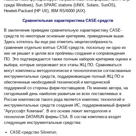
среде Windows), Sun SPARC stations (UNIX, Solaris, SunOS),
Hewlett-Packard (HP UX), IBM RS/6000 (AIX).
Сравнительная характеристика CASE-средств
В заключение приведем сравнительную характеристику CASE-
средств по некоторым основным критериям, приведенным выше.
Здесь хотелось бы еще раз отметить нецелесообразность
сравнения отдельно взятых CASE-средств, поскольку ни одно из
них не решает в целом все проблемы создания и сопровождения
ПО. Это подтверждается также полным набором критериев оценки и
выбора, которые затрагивают все этапы ЖЦ ПО. Сравниваться
могут комплексы методологически и технологически согласованных
инструментальных средств, поддерживающие полный ЖЦ ПО и
обеспеченные необходимой технической и методической
поддержкой со стороны фирм-поставщиков. По мнению автора, на
сегодняшний день наиболее развитым из всех поставляемых в
России комплексов такого рода является комплекс технологий и
инструментальных средств создания ИС, поддерживаемый фирмой
"Аргуссофт Компани". В его основе лежит методология и
технология DATARUN фирмы CSA. В состав комплекса входят
следующие инструментальные средства:
CASE-средство Silverrun;