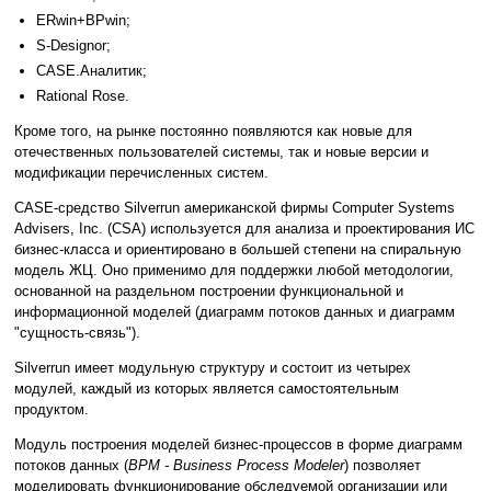
ERwin+BPwin;
S-Designor;
CASE.Аналитик;
Rational Rose.
Кроме того, на рынке постоянно появляются как новые для
отечественных пользователей системы, так и новые версии и
модификации перечисленных систем.
CASE-средство Silverrun американской фирмы Сomputer Systems
Advisers, Inc. (CSA) используется для анализа и проектирования ИС
бизнес-класса и ориентировано в большей степени на спиральную
модель ЖЦ. Оно применимо для поддержки любой методологии,
основанной на раздельном построении функциональной и
информационной моделей (диаграмм потоков данных и диаграмм
"сущность-связь").
Silverrun имеет модульную структуру и состоит из четырех
модулей, каждый из которых является самостоятельным
продуктом.
Модуль построения моделей бизнес-процессов в форме диаграмм
потоков данных (
BPM - Business Process Modeler
) позволяет
моделировать функционирование обследуемой организации или