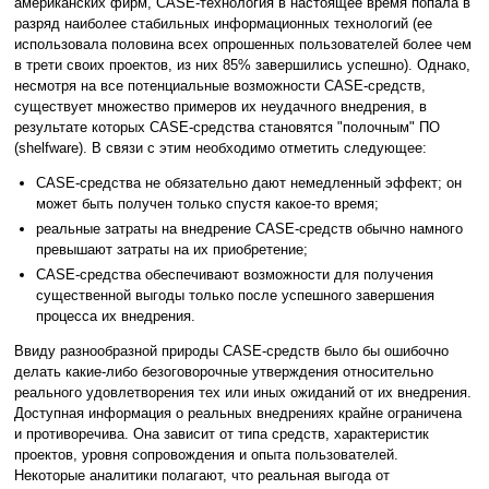
американских фирм, CASE-технология в настоящее время попала в
разряд наиболее стабильных информационных технологий (ее
использовала половина всех опрошенных пользователей более чем
в трети своих проектов, из них 85% завершились успешно). Однако,
несмотря на все потенциальные возможности CASE-средств,
существует множество примеров их неудачного внедрения, в
результате которых CASE-средства становятся "полочным" ПО
(shelfware). В связи с этим необходимо отметить следующее:
CASE-средства не обязательно дают немедленный эффект; он
может быть получен только спустя какое-то время;
реальные затраты на внедрение CASE-средств обычно намного
превышают затраты на их приобретение;
CASE-средства обеспечивают возможности для получения
существенной выгоды только после успешного завершения
процесса их внедрения.
Ввиду разнообразной природы CASE-средств было бы ошибочно
делать какие-либо безоговорочные утверждения относительно
реального удовлетворения тех или иных ожиданий от их внедрения.
Доступная информация о реальных внедрениях крайне ограничена
и противоречива. Она зависит от типа средств, характеристик
проектов, уровня сопровождения и опыта пользователей.
Некоторые аналитики полагают, что реальная выгода от