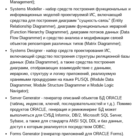
Management);
Systems Modeller - набор средств построения функциональных и
информационных моделей проектируемой ИС, включающий
средства для построения диаграмм "сущность-связь" (Entity
Relationship Diagrammer), диаграмм функциональных иерархий
(Function Hierarchy Diagrammer), диаграмм потоков данных (Data
Flow Diagrammer) и средство анализа и модификации связей
объектов репозитория различных типов (Matrix Diagrammer);
Systems Designer - набор средств проектирования ИС,
включающий средство построения структуры реляционной базы
данных (Data Diagrammer), а также средства построения
диаграмм, отображающих взаимодействие с данными,
иерархию, структуру и логику приложений, реализуемую
хранимыми процедурами на языке PL/SQL (Module Data
Diagrammer, Module Structure Diagrammer и Module Logic
Navigator);
Server Generator - генератор описаний объектов БД ORACLE
(таблиц, индексов, ключей, последовательностей и т.д.). Помимо
продуктов ORACLE, генерация и реинжиниринг БД может
выполняться для СУБД Informix, DB/2, Microsoft SQL Server,
Sybase, а также для стандарта ANSI SQL DDL и баз данных,
доступ к которым реализуется посредством ODBC;
Forms Generator (генератор приложений для ORACLE Forms).