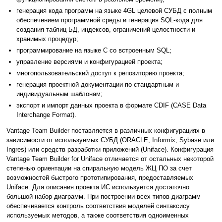
генерация кода программ на языке 4GL целевой СУБД с полным
обеспечением программной среды и генерация SQL-кода для
создания таблиц БД, индексов, ограничений целостности и
хранимых процедур;
программирование на языке C со встроенным SQL;
управление версиями и конфигурацией проекта;
многопользовательский доступ к репозиторию проекта;
генерация проектной документации по стандартным и
индивидуальным шаблонам;
экспорт и импорт данных проекта в формате CDIF (CASE Data
Interchange Format).
Vantage Team Builder поставляется в различных конфигурациях в
зависимости от используемых СУБД (ORACLE, Informix, Sybase или
Ingres) или средств разработки приложений (Uniface). Конфигурация
Vantage Team Builder for Uniface отличается от остальных некоторой
степенью ориентации на спиральную модель ЖЦ ПО за счет
возможностей быстрого прототипирования, предоставляемых
Uniface. Для описания проекта ИС используется достаточно
большой набор диаграмм. При построении всех типов диаграмм
обеспечивается контроль соответствия моделей синтаксису
используемых методов, а также соответствия одноименных