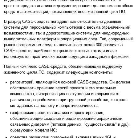
простых средств анализа и документирования до полномасштабных
средств автоматизации, покрывающих весь жизненный цикл ПО.
В разряд CASE-средств попадают как относительно дешевые
системы для персональных компьютеров с весьма ограниченными
возможностями, так и дорогостоящие системы для неоднородных
вычислительных платформ и операционных сред. Так, современный
рынок программных средств насчитывает около 300 различных
CASE-средств, наиболее мощные из которых так или иначе
используются практически всеми ведущими западными фирмами.
Полный комплекс CASE-средств, обеспечивающий поддержку
жизненного цикла ПО, содержит следующие компоненты;
репозиторий, являющийся основой CASE-средства. Он должен
обеспечивать хранение версий проекта и его отдельных
компонентов, синхронизацию поступления информации от
различных разработчиков при групповой разработке, контроль
метаданных на полноту и непротиворечивость;
графические средства анализа и проектирования,
обеспечивающие создание и редактирование иерархически
связанных диаграмм (потоков данных, "сущность-связь" и др.),
образующих модели ИС;
средства разработки приложений, включая языки 4GL и