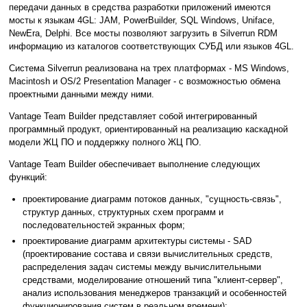
передачи данных в средства разработки приложений имеются
мосты к языкам 4GL: JAM, PowerBuilder, SQL Windows, Uniface,
NewEra, Delphi. Все мосты позволяют загрузить в Silverrun RDM
информацию из каталогов соответствующих СУБД или языков 4GL.
Система Silverrun реализована на трех платформах - MS Windows,
Macintosh и OS/2 Presentation Manager - с возможностью обмена
проектными данными между ними.
Vantage Team Builder представляет собой интегрированный
программный продукт, ориентированный на реализацию каскадной
модели ЖЦ ПО и поддержку полного ЖЦ ПО.
Vantage Team Builder обеспечивает выполнение следующих
функций:
проектирование диаграмм потоков данных, "сущность-связь",
структур данных, структурных схем программ и
последовательностей экранных форм;
проектирование диаграмм архитектуры системы - SAD
(проектирование состава и связи вычислительных средств,
распределения задач системы между вычислительными
средствами, моделирование отношений типа "клиент-сервер",
анализ использования менеджеров транзакций и особенностей
функционирования систем в реальном времени);