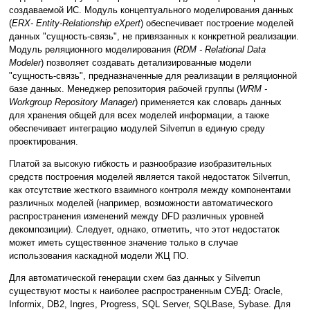
создаваемой ИС. Модуль концептуального моделирования данных
(
ERX- Entity-Relationship eXpert
) обеспечивает построение моделей
данных "сущность-связь", не привязанных к конкретной реализации.
Модуль реляционного моделирования (
RDM - Relational Data
Modeler
) позволяет создавать детализированные модели
"сущность-связь", предназначенные для реализации в реляционной
базе данных. Менеджер репозитория рабочей группы (
WRM -
Workgroup Repository Manager
) применяется как словарь данных
для хранения общей для всех моделей информации, а также
обеспечивает интеграцию модулей Silverrun в единую среду
проектирования.
Платой за высокую гибкость и разнообразие изобразительных
средств построения моделей является такой недостаток Silverrun,
как отсутствие жесткого взаимного контроля между компонентами
различных моделей (например, возможности автоматического
распространения изменений между DFD различных уровней
декомпозиции). Следует, однако, отметить, что этот недостаток
может иметь существенное значение только в случае
использования каскадной модели ЖЦ ПО.
Для автоматической генерации схем баз данных у Silverrun
существуют мосты к наиболее распространенным СУБД: Oracle,
Informix, DB2, Ingres, Progress, SQL Server, SQLBase, Sybase. Для