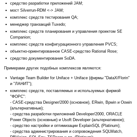
средство разработки приложений JAM;
мост Silverrun-RDM <-> JAM;
комплекс средств тестирования QA;
менеджер транзакций Tuxedo;
комплекс средств планирования и управления проектом SE
Companion;
комплекс средств конфигурационного управления PVCS;
объектно-ориентированное CASE-средство Rational Rose;
средство документирования SoDA.
Примерами других подобных комплексов являются:
Vantage Team Builder for Uniface + Uniface (фирмы "DataX/Florin"
и "ЛАНИТ");
комплекс средств, поставляемых и используемых фирмой
"ФОРС":
- CASE-средства Designer/2000 (основное), ERwin, Bpwin и Oowin
(альтернативные);
- средства разработки приложений Developer/2000, ORACLE
Power Objects (основные) и Usoft Developer (альтернативное);
- средство настройки и оптимизации ExplainSQL (Platinum);
- cредства администрирования и сопровождения SQLWatch,