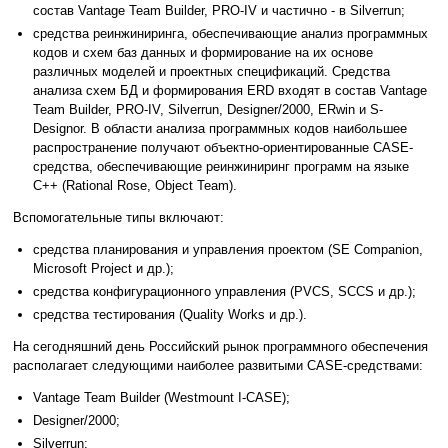
состав Vantage Team Builder, PRO-IV и частично - в Silverrun;
средства реинжиниринга, обеспечивающие анализ программных
кодов и схем баз данных и формирование на их основе
различных моделей и проектных спецификаций. Средства
анализа схем БД и формирования ERD входят в состав Vantage
Team Builder, PRO-IV, Silverrun, Designer/2000, ERwin и S-
Designor. В области анализа программных кодов наибольшее
распространение получают объектно-ориентированные CASE-
средства, обеспечивающие реинжиниринг программ на языке
С++ (Rational Rose, Object Team).
Вспомогательные типы включают:
средства планирования и управления проектом (SE Companion,
Microsoft Project и др.);
средства конфигурационного управления (PVCS, SCCS и др.);
средства тестирования (Quality Works и др.).
На сегодняшний день Российский рынок программного обеспечения
располагает следующими наиболее развитыми CASE-средствами:
Vantage Team Builder (Westmount I-CASE);
Designer/2000;
Silverrun;