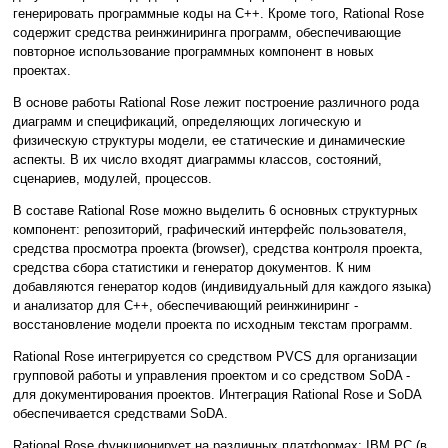
генерировать программные коды на С++. Кроме того, Rational Rose
содержит средства реинжиниринга программ, обеспечивающие
повторное использование программных компонент в новых
проектах.
В основе работы Rational Rose лежит построение различного рода
диаграмм и спецификаций, определяющих логическую и
физическую структуры модели, ее статические и динамические
аспекты. В их число входят диаграммы классов, состояний,
сценариев, модулей, процессов.
В составе Rational Rose можно выделить 6 основных структурных
компонент: репозиторий, графический интерфейс пользователя,
средства просмотра проекта (browser), средства контроля проекта,
средства сбора статистики и генератор документов. К ним
добавляются генератор кодов (индивидуальный для каждого языка)
и анализатор для С++, обеспечивающий реинжиниринг -
восстановление модели проекта по исходным текстам программ.
Rational Rose интегрируется со средством PVCS для организации
групповой работы и управления проектом и со средством SoDA -
для документирования проектов. Интеграция Rational Rose и SoDA
обеспечивается средствами SoDA.
Rational Rose функционирует на различных платформах: IBM PC (в