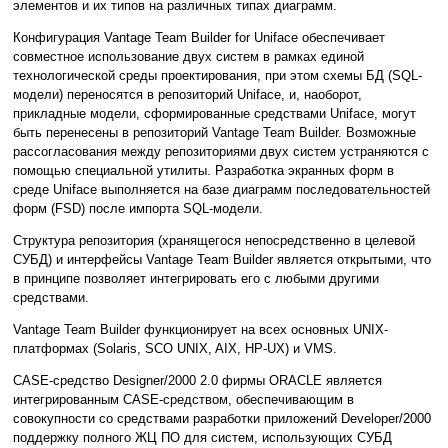
элементов и их типов на различных типах диаграмм.
Конфигурация Vantage Team Builder for Uniface обеспечивает
совместное использование двух систем в рамках единой
технологической среды проектирования, при этом схемы БД (SQL-
модели) переносятся в репозиторий Uniface, и, наоборот,
прикладные модели, сформированные средствами Uniface, могут
быть перенесены в репозиторий Vantage Team Builder. Возможные
рассогласования между репозиториями двух систем устраняются с
помощью специальной утилиты. Разработка экранных форм в
среде Uniface выполняется на базе диаграмм последовательностей
форм (FSD) после импорта SQL-модели.
Структура репозитория (хранящегося непосредственно в целевой
СУБД) и интерфейсы Vantage Team Builder является открытыми, что
в принципе позволяет интегрировать его с любыми другими
средствами.
Vantage Team Builder функционирует на всех основных UNIX-
платформах (Solaris, SCO UNIX, AIX, HP-UX) и VMS.
CASE-средство Designer/2000 2.0 фирмы ORACLE является
интегрированным CASE-средством, обеспечивающим в
совокупности со средствами разработки приложений Developer/2000
поддержку полного ЖЦ ПО для систем, использующих СУБД