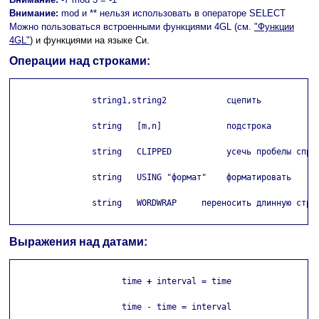
Внимание:
mod и ** нельзя использовать в операторе SELECT
Можно пользоваться встроенными функциями 4GL (см.
"Функции
4GL"
) и функциями на языке Си.
Операции над строками:
                string1,string2            сцепить

                string   [m,n]             подстрока

                string   CLIPPED           усечь пробелы справ
                string   USING "формат"    форматировать

                string   WORDWRAP     переносить длинную строк
Выражения над датами:
                      time 
+
 interval = time

                      time - time = interval
