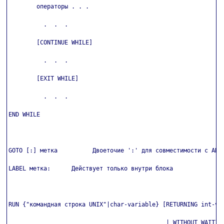
        операторы . . .

          .  .  .

        [CONTINUE WHILE]

          .  .  .

        [EXIT WHILE]

          .  .  .

END WHILE

GOTO [:] метка          Двоеточие ':' для совместимости с ANSI
LABEL метка:      Действует только внутри блока

RUN {"командная строка UNIX"|char-variable} [RETURNING int-var
                                             | WITHOUT WAITING