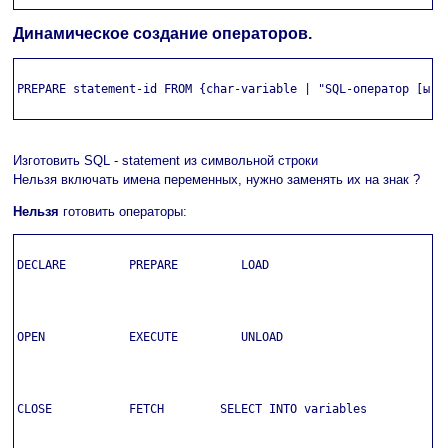
Динамическое создание операторов.
PREPARE statement-id FROM {char-variable | "SQL-оператор [ы] "
Изготовить SQL - statement из символьной строки
Нельзя включать имена переменных, нужно заменять их на знак ?
Нельзя
готовить операторы:
DECLARE         PREPARE         LOAD

OPEN            EXECUTE         UNLOAD

CLOSE           FETCH        SELECT INTO variables
