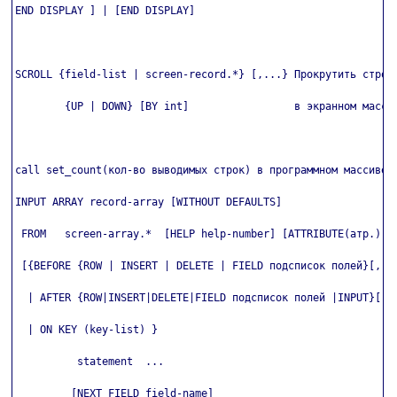
END DISPLAY ] | [END DISPLAY]

SCROLL {field-list | screen-record.*} [,...} Прокрутить строки
        {UP | DOWN} [BY int]                 в экранном массив
call set_count(кол-во выводимых строк) в программном массиве

INPUT ARRAY record-array [WITHOUT DEFAULTS]

 FROM   screen-array.*  [HELP help-number] [ATTRIBUTE(атр.)]

 [{BEFORE {ROW | INSERT | DELETE | FIELD подсписок полей}[,...
  | AFTER {ROW|INSERT|DELETE|FIELD подсписок полей |INPUT}[,..
  | ON KEY (key-list) }

          statement  ...

         [NEXT FIELD field-name]
