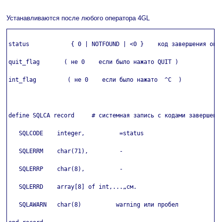
Устанавливаются после любого оператора 4GL
status            { 0 | NOTFOUND | <0 }    код завершения опер
quit_flag       ( не 0    если было нажато QUIT )

int_flag         ( не 0    если было нажато  ^C  )

define SQLCA record     # системная запись с кодами завершения
   SQLCODE    integer,          =status

   SQLERRM    char(71),         ­-

   SQLERRP    char(8),          ­-

   SQLERRD    array[8] of int,...„см.

   SQLAWARN   char(8)          warning или пробел
