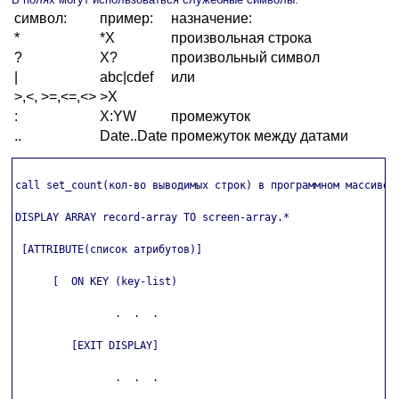
символ:
пример:
назначение:
*
*X
произвольная строка
?
X?
произвольный символ
|
abc|cdef
или
>,<, >=,<=,<>
>X
:
X:YW
промежуток
..
Date..Date
промежуток между датами
call set_count(кол-во выводимых строк) в программном массиве

DISPLAY ARRAY record-array TO screen-array.*

 [ATTRIBUTE(список атрибутов)]

      [  ON KEY (key-list)

                .  .  .

         [EXIT DISPLAY]

                .  .  .
