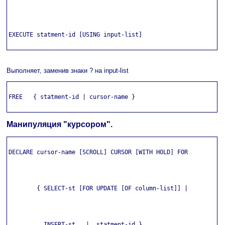
EXECUTE statment-id [USING input-list]

Выполняет, заменив знаки ? на input-list
FREE   { statment-id | cursor-name }

Манипуляция "курсором".
DECLARE cursor-name [SCROLL] CURSOR [WITH HOLD] FOR

        { SELECT-st [FOR UPDATE [OF column-list]] |

          INSERT-st   |  statment-id }
