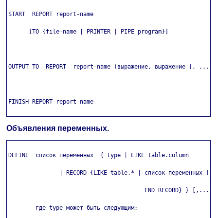
START  REPORT report-name

      [TO {file-name | PRINTER | PIPE program}]

OUTPUT TO  REPORT  report-name (выражение, выражение [, ...])

FINISH REPORT report-name

Объявления переменных.
DEFINE  список переменных  { type | LIKE table.column

               | RECORD {LIKE table.* | список переменных [,..
                                        END RECORD} } [,...]

        где type может быть следующим:
