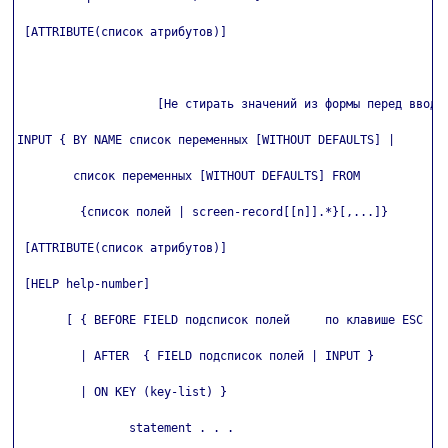
 [ATTRIBUTE(список атрибутов)]

                    [Не стирать значений из формы перед вводом
INPUT { BY NAME список переменных [WITHOUT DEFAULTS] |

        список переменных [WITHOUT DEFAULTS] FROM

         {список полей | screen-record[[n]].*}[,...]}

 [ATTRIBUTE(список атрибутов)]

 [HELP help-number]

       [ { BEFORE FIELD подсписок полей     по клавише ESC

         | AFTER  { FIELD подсписок полей | INPUT }

         | ON KEY (key-list) }

                statement . . .
