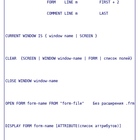
                   FORM    LINE m          FIRST + 2

                   COMMENT LINE m          LAST

CURRENT WINDOW IS { window name | SCREEN }

CLEAR  {SCREEN | WINDOW window-name | FORM | список полей}

CLOSE WINDOW window-name

OPEN FORM form-name FROM "form-file"    Без расширения .frm

DISPLAY FORM form-name [ATTRIBUTE(список аттрибутов)]
