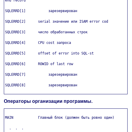
end record                    

SQLERRD[1]           зарезервирован

SQLERRD[2]      serial значение или ISAM error cod

SQLERRD[3]      число обработанных строк

SQLERRD[4]      CPU cost запроса

SQLERRD[5]      offset of error into SQL-st

SQLERRD[6]      ROWID of last row

SQLERRD[7]           зарезервирован

SQLERRD[8]           зарезервирован

Операторы организации программы.
MAIN            Главный блок (должен быть ровно один)

  .  .  .
