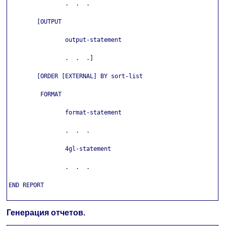
                .  .  .

        [OUTPUT

                output-statement

                .  .  .]

        [ORDER [EXTERNAL] BY sort-list

         FORMAT

                format-statement

                .  .  .

                4gl-statement

                .  .  .

END REPORT

Генерация отчетов.