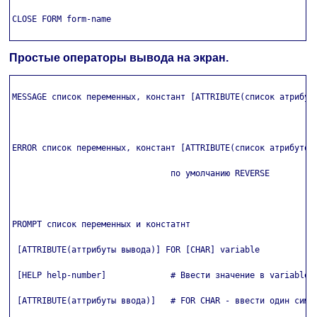
CLOSE FORM form-name

Простые операторы вывода на экран.
MESSAGE список переменных, констант [ATTRIBUTE(список атрибуто
ERROR список переменных, констант [ATTRIBUTE(список атрибутов)
                                по умолчанию REVERSE 

PROMPT список переменных и констатнт

 [ATTRIBUTE(аттрибуты вывода)] FOR [CHAR] variable

 [HELP help-number]             # Ввести значение в variable

 [ATTRIBUTE(аттрибуты ввода)]   # FOR CHAR - ввести один симво