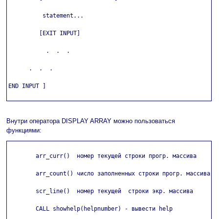
          statement...

         [EXIT INPUT]

           .  .  .

      .  .  .

END INPUT ]

Внутри оператора DISPLAY ARRAY можно пользоваться
функциями:
        arr_curr()  номер текущей строки прогр. массива

        arr_count() число заполненных строки прогр. массива

        scr_line()  номер текущей  строки экр. массива

        CALL showhelp(helpnumber) - вывести help
