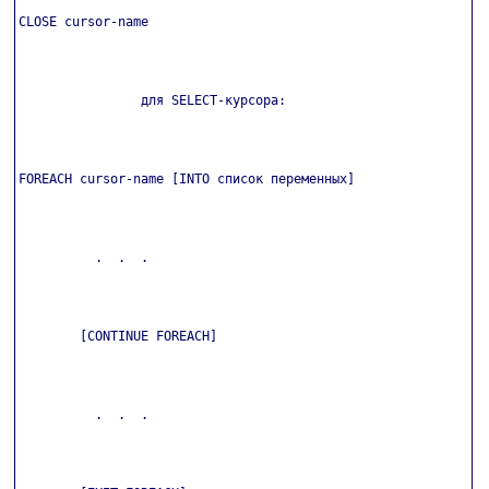
CLOSE cursor-name

                для SELECT-курсора:

FOREACH cursor-name [INTO список переменных]

          .  .  .

        [CONTINUE FOREACH]

          .  .  .
