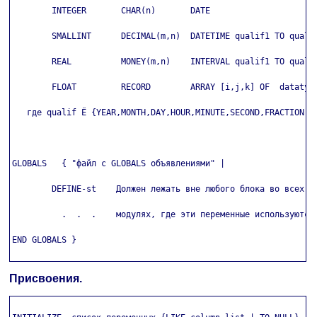
        INTEGER       CHAR(n)       DATE

        SMALLINT      DECIMAL(m,n)  DATETIME qualif1 TO qualif
        REAL          MONEY(m,n)    INTERVAL qualif1 TO qualif
        FLOAT         RECORD        ARRAY [i,j,k] OF  datatype
   где qualif Ё {YEAR,MONTH,DAY,HOUR,MINUTE,SECOND,FRACTION(n)
GLOBALS   { "файл с GLOBALS объявлениями" |

        DEFINE-st    Должен лежать вне любого блока во всех

          .  .  .    модулях, где эти переменные используются

END GLOBALS }

Присвоения.