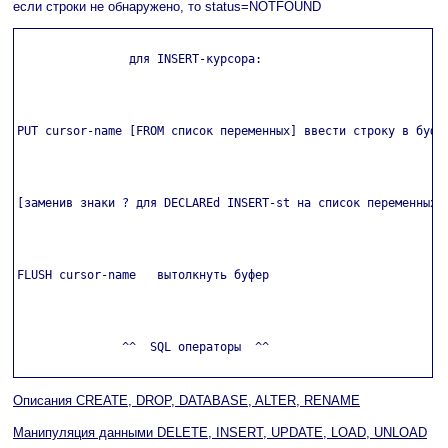
если строки не обнаружено, то status=NOTFOUND
                для INSERT-курсора:

PUT cursor-name [FROM список переменных] ввести строку в буфер
[заменив знаки ? для DECLAREd INSERT-st на список переменных]

FLUSH cursor-name   вытолкнуть буфер

               ^^  SQL операторы  ^^

Описания CREATE, DROP, DATABASE, ALTER, RENAME
Манипуляция данными DELETE, INSERT, UPDATE, LOAD, UNLOAD