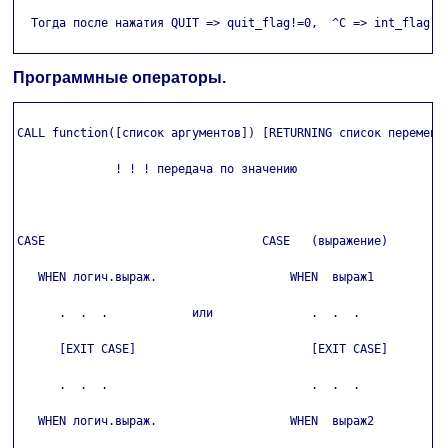
  Тогда после нажатия QUIT => quit_flag!=0,  ^C => int_flag!=0
Программные операторы.
CALL function([список аргументов]) [RETURNING список переменны
              ! ! ! передача по значению

CASE                               CASE   (выражение)

   WHEN логич.выраж.                   WHEN  выраж1

      .  .  .            или              .  .  .

      [EXIT CASE]                         [EXIT CASE]

      .  .  .                             .  .  .

   WHEN логич.выраж.                   WHEN  выраж2
