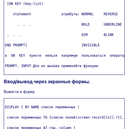
 [ON KEY (key-list)

    statement               атрибуты: NORMAL     REVERSE

      .  .  .                         BOLD       UNDERLINE

 .  .  .                              DIM        BLINK

END PROMPT]                           INVISIBLE

в  ON  KEY  пункте  нельзя  напрямую  пользоваться  операторам
PROMPT, INPUT.Для их вызова применяйте функции.

Ввод/вывод через экранные формы.
Вывести в форму
DISPLAY { BY NAME список переменных |

 список переменных TO {список полей|screen-record[[n]].*}[,..]
 список переменных AT row, column }
