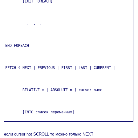
        [EXIT FOREACH]

          .  .  .

END FOREACH

FETCH { NEXT | PREVIOUS | FIRST | LAST | CURRRENT |

        RELATIVE m | ABSOLUTE n ] cursor-name

        [INTO список переменных]

если cursor not SCROLL то можно только NEXT