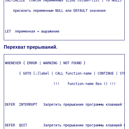
INITIALIZE  список переменных {LIKE column-list | TO NULL}

    присвоить переменным NULL или DEFAULT значения

LET  переменная = выражение

Перехват прерываний.
WHENEVER { ERROR | WARNING | NOT FOUND }

       { GOTO [:]label | CALL function-name | CONTINUE | STOP 
                        !!!    function-name без () !!!

DEFER  INTERRUPT   Запретить прерывание программы клавишей ^C

DEFER  QUIT        Запретить прерывание программы клавишей QUI