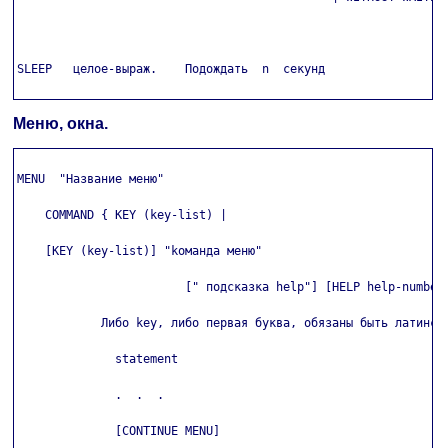
SLEEP   целое-выраж.    Подождать  n  секунд

Меню, окна.
MENU  "Название меню"

    COMMAND { KEY (key-list) |

    [KEY (key-list)] "kоманда меню"

                        [" подсказка help"] [HELP help-number]
            Либо key, либо первая буква, обязаны быть латински
              statement

              .  .  .

              [CONTINUE MENU]
