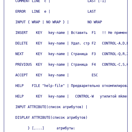
     COMMENT LINE  c |                  LAST [-1]

     ERROR   LINE  e |                  LAST

     INPUT { WRAP | NO WRAP } |         NO WRAP

     INSERT    KEY   key-name | Вставить  F1   !! Не применять
     DELETE    KEY   key-name | Удал. стр F2   CONTROL-A,D,H,L
     NEXT      KEY   key-name | Страница  F3   CONTROL-Q,R,X, 
     PREVIOUS  KEY   key-name | Страница  F4   CONTROL-C,S,Q,Z
     ACCEPT    KEY   key-name |           ESC

     HELP    FILE "help-file" | Предварительно откомпилированн
     HELP      KEY   key-name |   CONTROL-W   утилитой mkmessa
     INPUT ATTRIBUTE(список атрибутов) |

     DISPLAY ATTRIBUTE(список атрибутов)

           } [,...]      атрибуты:
