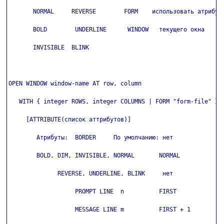
       NORMAL     REVERSE        FORM    использовать атрибуты
       BOLD        UNDERLINE      WINDOW   текущего окна

       INVISIBLE  BLINK

OPEN WINDOW window-name AT row, column

   WITH { integer ROWS, integer COLUMNS | FORM "form-file" }

     [ATTRIBUTE(список аттрибутов)]

        Атрибуты:  BORDER     По умолчанию: нет

        BOLD, DIM, INVISIBLE, NORMAL       NORMAL

              REVERSE, UNDERLINE, BLINK     нет

                   PROMPT LINE  n          FIRST

                   MESSAGE LINE m          FIRST + 1
