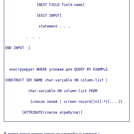
               [NEXT FIELD field-name]

               [EXIT INPUT]

                statement . . .

          .  .  .

END INPUT  ]

  конструирует WHERE условие для QUERY BY EXAMPLE

CONSTRUCT {BY NAME char-variable ON column-list |

           char-variable ON column-list FROM

            {список полей | screen-record[[n]].*}[,...]}

        [ATTRIBUTE(список атрибутов)]

В полях могут использоваться служебные символы: