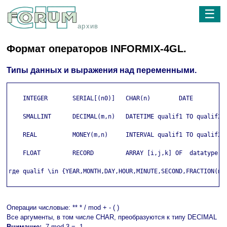
☰
архив
Формат операторов INFORMIX-4GL.
Типы данных и выражения над переменными.
    INTEGER       SERIAL[(n0)]   CHAR(n)        DATE

    SMALLINT      DECIMAL(m,n)   DATETIME qualif1 TO qualif2

    REAL          MONEY(m,n)     INTERVAL qualif1 TO qualif2

    FLOAT         RECORD         ARRAY [i,j,k] OF  datatype

где qualif \in {YEAR,MONTH,DAY,HOUR,MINUTE,SECOND,FRACTION(n)}
Операции числовые: ** * / mod + - ( )
Все аргументы, в том числе CHAR, преобразуются к типу DECIMAL
Внимание:
-7 mod 3 = -1