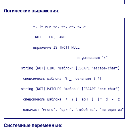
Логические выражения:
              =, != или <>, <=, >=, <, >

               NOT ,  OR,  AND

              выражение IS [NOT] NULL

                                   по умолчанию "\"

        string [NOT] LIKE "шаблон" [ESCAPE "escape-char"]

         спецсимволы шаблона  % _  означают ¦ §!

        string [NOT] MATCHES "шаблон" [ESCAPE "esc-char"]

         спецсимволы шаблона  *  ? [  abH  ]  [^  d  -  z  ]

         означают "много", "один", "любой из", "ни один из"

Системные переменные: