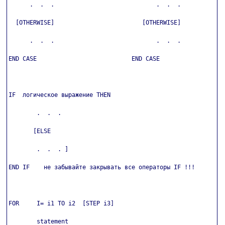
      .  .  .                             .  .  .

  [OTHERWISE]                         [OTHERWISE]

      .  .  .                             .  .  .

END CASE                           END CASE

IF  логическое выражение THEN

        .  .  .

       [ELSE

        .  .  . ]

END IF    не забывайте закрывать все операторы IF !!!

FOR     I= i1 TO i2  [STEP i3]

        statement
