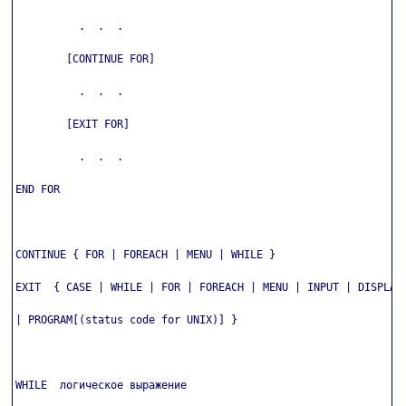
          .  .  .

        [CONTINUE FOR]

          .  .  .

        [EXIT FOR]

          .  .  .

END FOR

CONTINUE { FOR | FOREACH | MENU | WHILE }

EXIT  { CASE | WHILE | FOR | FOREACH | MENU | INPUT | DISPLAY

| PROGRAM[(status code for UNIX)] }

WHILE  логическое выражение
