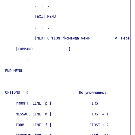
              .  .  .

              [EXIT MENU]

              .  .  .

              [NEXT OPTION "kоманда меню"           #  Перейти
     [COMMAND  .  .  .        ]

      . . .

END MENU

OPTIONS   {                        По умолчанию:

     PROMPT  LINE  p |                  FIRST

     MESSAGE LINE  m |                  FIRST + 1

     FORM    LINE  f |                  FIRST + 2
